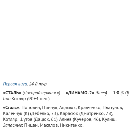
Первая лига
. 24-й тур
«СТАЛЬ»
(Днепродзержинск)
—
«ДИНАМО-2»
(Киев)
—
1:0
(0:0)
Гол:
Котляр (90+4 пен.)
«Сталь»
: Попович, Пинчук, Адамюк, Кравченко, Платунов,
Каленчук
(К)
(Дебелко, 73), Карасюк (Дмитренко, 78),
Котляр, Шутов (Дацюк, 61), Алиев (Кучеров, 46), Кулиш.
Запасные
: Пицан, Масалов, Никитенко.