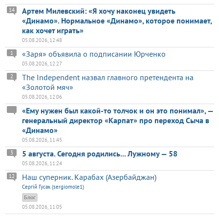
Артем Милевский: «Я хочу наконец увидеть
14
«Динамо». Нормальное «Динамо», которое понимает,
как хочет играть»
05.08.2026, 12:48
«Заря» объявила о подписании Юрченко
1
05.08.2026, 12:27
The Independent назвал главного претендента на
2
«Золотой мяч»
05.08.2026, 12:06
«Ему нужен был какой-то толчок и он это понимал», —
генеральный директор «Карпат» про переход Сыча в
«Динамо»
05.08.2026, 11:45
5 августа. Сегодня родились... Лужному — 58
3
05.08.2026, 11:24
Наш суперник. Карабах (Азербайджан)
12
Сергій Гусак (sergiomole1)
Блог
05.08.2026, 11:05