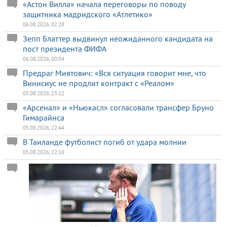
«Астон Вилла» начала переговоры по поводу
защитника мадридского «Атлетико»
06.08.2026, 02:28
Зепп Блаттер выдвинул неожиданного кандидата на
пост президента ФИФА
06.08.2026, 00:04
Предраг Миятович: «Вся ситуация говорит мне, что
Винисиус не продлит контракт с «Реалом»
05.08.2026, 23:12
«Арсенал» и «Ньюкасл» согласовали трансфер Бруно
Гимарайнса
05.08.2026, 22:44
В Таиланде футболист погиб от удара молнии
05.08.2026, 22:16