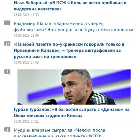
Илья Забарный: «В ПСЖ я больше всего прибавил в
лидерских качествах»
05.08.2026, 18:33
Владимир Шаран: «Задолженность перед
футболистами? Этот вопрос я не буду комментировать»
05.08.2026, 18:09
«На моей памяти по-украински говорили только в
15
Ирландии и Канаде», — тренера оштрафовали за
русский язык на тренировке
05.08.2026, 17:45
6
Гурбан Гурбанов: «Я бы хотел сыграть с «Динамо» на
Олимпийском стадионе Киева»
05.08.2026, 17:21
Мудрик впервые сыграл за «Челси» после
2
дисквалификации из-за допинга (ФОТО)