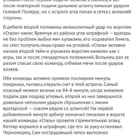
после повторной подачи дальнюю штангу замыкал ударом
головой Полярус, но с острого угла попал в сетку с внешней
стороны.
В дебюте второй половины великолепный удар по воротам
«Стали» нанес Яремчук из района угла штрафной — вратарь
не без проблем выбил мяч кулаками, его подхватил Гемега,
но смог получить лишь право на угловой. «Сталь» активно
начала второй тайм и угрожала воротам киевлян как с
игры, так и после стандартных положений. Волынец раз за
разом спасал свою команду, отбивая мячи после ударов
хозяев.
Обе команды активно провели последние минуты
поединка, пытаясь открыть счет в этой встрече. Самый
опасный момент возник на 84-й минуте, когда киевляне
подали два подряд угловых, второй из них завершился
довольно неплохим ударом сброшенная с линии
вратарской — совсем рядом со штангой! На первой
добавленной минуте арбитр назначил пенальти в ворота
нашей команды. «Сталь» провела стремительную атаку,
Котляр ворвался в штрафную, где его за руку остановил
Черноморец. Сам пострадавший четко выполнил