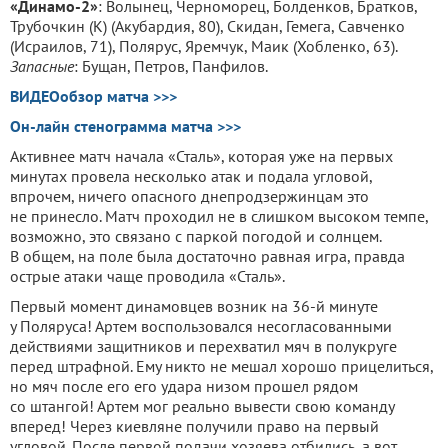
«Динамо-2»
: Волынец, Черноморец, Болденков, Братков,
Трубочкин (К) (Акубардия, 80), Скидан, Гемега, Савченко
(Исраилов, 71), Полярус, Яремчук, Маик (Хобленко, 63).
Запасные
: Бущан, Петров, Панфилов.
ВИДЕОобзор матча >>>
Он-лайн стенограмма матча >>>
Активнее матч начала «Сталь», которая уже на первых
минутах провела несколько атак и подала угловой,
впрочем, ничего опасного днепродзержинцам это
не принесло. Матч проходил не в слишком высоком темпе,
возможно, это связано с паркой погодой и солнцем.
В общем, на поле была достаточно равная игра, правда
острые атаки чаще проводила «Сталь».
Первый момент динамовцев возник на 36-й минуте
у Поляруса! Артем воспользовался несогласованными
действиями защитников и перехватил мяч в полукруге
перед штрафной. Ему никто не мешал хорошо прицелиться,
но мяч после его его удара низом прошел рядом
со штангой! Артем мог реально вывести свою команду
вперед! Через киевляне получили право на первый
угловой. После первой подачи хозяева отбились, а вот