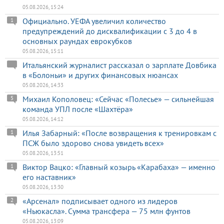
05.08.2026, 15:24
Официально. УЕФА увеличил количество
1
предупреждений до дисквалификации с 3 до 4 в
основных раундах еврокубков
05.08.2026, 15:11
Итальянский журналист рассказал о зарплате Довбика
в «Болоньи» и других финансовых нюансах
05.08.2026, 14:33
Михаил Кополовец: «Сейчас «Полесье» — сильнейшая
5
команда УПЛ после «Шахтёра»
05.08.2026, 14:12
Илья Забарный: «После возвращения к тренировкам с
1
ПСЖ было здорово снова увидеть всех»
05.08.2026, 13:51
Виктор Вацко: «Главный козырь «Карабаха» — именно
1
его наставник»
05.08.2026, 13:30
«Арсенал» подписывает одного из лидеров
2
«Ньюкасла». Сумма трансфера — 75 млн фунтов
05.08.2026, 13:09