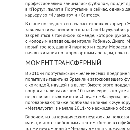
профессионально занимались футболом, пойдет дру
в «Порту», пылит в Португалии и сейчас, однако 
карьеру во «Фламенго» и «Сантосе».
В стане последнего и началась игроцкая карьера Ж
завоевал титул чемпиона штата Сан-Паулу, забив 
закрепиться в той лихой команде, которой руков
с молодым нападающим играли Робиньо, Диего, Ма
новый тренер, давний партнер и недруг Мораеса-
начал скитания по второсортным арендам, пока н
МОМЕНТ ТРАНСФЕРНЫЙ
В 2010-м португальский «Белененсеш» предприня
попытку вытащить из Бразилии затосковавшего футб
с командой, идущей на вылет. Вместо этого подда
вопроса стали какие-тио 10 тысяч евро, зато уже
не решились выложить ни «Стяуа» с «Васлуем», ни,
поговаривают, также подбивали клинья к Жуниору.
«Металлурга», в начале 2011-го неожиданно обск
Впрочем, из-за юридических неувязок за полсезо
матча, в итоге свободным агентом сбежав в софий
тот же неугомонный «Металлург» опять пожелал за