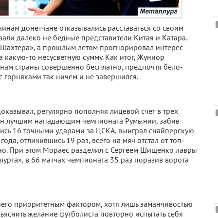
инам донетчане отказывались расставаться со своим
вали далеко не бедные представители Китая и Катара.
«Шахтера», а прошлым летом прогнорировал интерес
 какую-то несусветную сумму. Как итог, Жуниор
нам страны совершенно бесплатно, предпочтя бело-
 горняками так ничем и не завершился.
оказывал, регулярно пополняя лицевой счет в трех
ан лучшим нападающим чемпионата Румынии, забив
шись 16 точными ударами за ЦСКА, выиграл снайперскую
года, отличившись 19 раз, всего на мяч отстал от топ-
но. При этом Мораес разделил с Сергеем Шищенко лавры
урга», в 66 матчах чемпионата 35 раз поразив ворота
него приоритетным фактором, хотя лишь заманчивостью
яснить желание футболиста повторно испытать себя