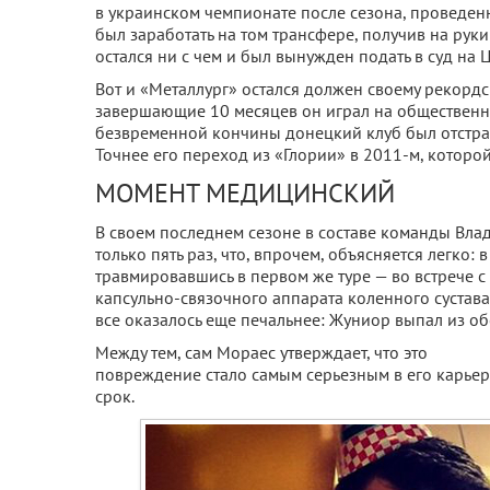
в украинском чемпионате после сезона, проведен
был заработать на том трансфере, получив на ру
остался ни с чем и был вынужден подать в суд на 
Вот и «Металлург» остался должен своему рекордс
завершающие 10 месяцев он играл на общественных
безвременной кончины донецкий клуб был отстран
Точнее его переход из «Глории» в 2011-м, которой
МОМЕНТ МЕДИЦИНСКИЙ
В своем последнем сезоне в составе команды Вл
только пять раз, что, впрочем, объясняется легко:
травмировавшись в первом же туре — во встрече 
капсульно-связочного аппарата коленного сустав
все оказалось еще печальнее: Жуниор выпал из об
Между тем, сам Мораес утверждает, что это
повреждение стало самым серьезным в его карьере
срок.