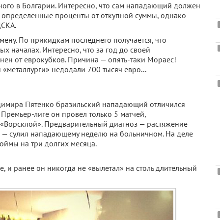
ного в Болгарии. Интересно, что сам нападающий должен
ки определенные проценты от откупной суммы, однако
ЦСКА.
мену. По прикидкам последнего получается, что
 началах. Интересно, что за год до своей
ен от еврокубков. Причина — опять-таки Мораес!
 «металлурги» недодали 700 тысяч евро...
адимира Пятенко бразильский нападающий отличился
 в Премьер-лиге он провел только 5 матчей,
с «Ворсклой». Предварительный диагноз — растяжение
а — сулил нападающему неделю на больничном. На деле
оймы на три долгих месяца.
, и ранее он никогда не «вылетал» на столь длительный