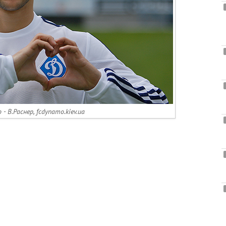
- В.Раснер, fcdynamo.kiev.ua