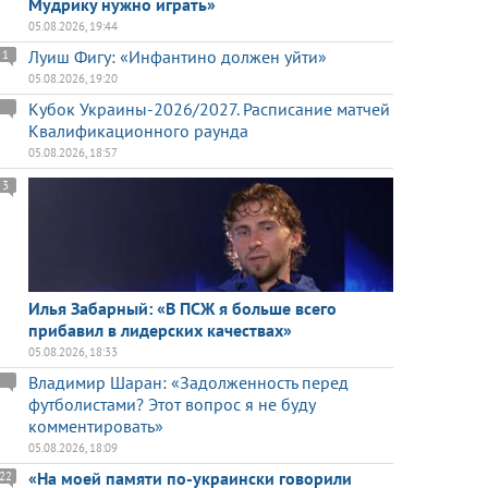
Мудрику нужно играть»
05.08.2026, 19:44
Луиш Фигу: «Инфантино должен уйти»
1
05.08.2026, 19:20
Кубок Украины-2026/2027. Расписание матчей
Квалификационного раунда
05.08.2026, 18:57
3
Илья Забарный: «В ПСЖ я больше всего
прибавил в лидерских качествах»
05.08.2026, 18:33
Владимир Шаран: «Задолженность перед
футболистами? Этот вопрос я не буду
комментировать»
05.08.2026, 18:09
«На моей памяти по-украински говорили
22