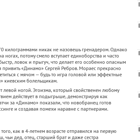
70 килограммами никак не назовешь гренадером. Однако
 ногах, потому смело вступает единоборства и часто
быстр, ловок и прыгуч, что делает его особенно опасным
ся привить «Динамо» Сергей Ребров. Мораес прекрасно
ретиться с мячом — будь то игра головой или эффектные
» киевским болельщикам.
т левой ногой. Эгоизма, который свойственен любому
твием действует в подыгрыше, демонстрируя как
матчи за «Динамо» показали, что новобранец готов
ессинге и создавая помехи наравне с партнерами.
го, как в 4-летнем возрасте отправился на первую
, чьи дед, отец, старший брат и даже сестра