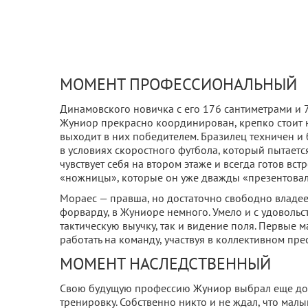
МОМЕНТ ПРОФЕССИОНАЛЬНЫЙ
Динамовского новичка с его 176 сантиметрами и 
Жуниор прекрасно координирован, крепко стоит на
выходит в них победителем. Бразилец техничен и 
в условиях скоростного футбола, который пытает
чувствует себя на втором этаже и всегда готов вст
«ножницы», которые он уже дважды «презентовал
Мораес — правша, но достаточно свободно владее
форварду, в Жуниоре немного. Умело и с удовольс
тактическую выучку, так и видение поля. Первые 
работать на команду, участвуя в коллективном пр
МОМЕНТ НАСЛЕДСТВЕННЫЙ
Свою будущую профессию Жуниор выбрал еще до то
тренировку. Собственно никто и не ждал, что малыш