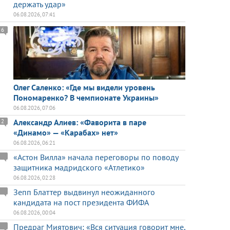
держать удар»
06.08.2026, 07:41
6
Олег Саленко: «Где мы видели уровень
Пономаренко? В чемпионате Украины»
06.08.2026, 07:06
Александр Алиев: «Фаворита в паре
2
«Динамо» — «Карабах» нет»
06.08.2026, 06:21
«Астон Вилла» начала переговоры по поводу
защитника мадридского «Атлетико»
06.08.2026, 02:28
Зепп Блаттер выдвинул неожиданного
кандидата на пост президента ФИФА
06.08.2026, 00:04
Предраг Миятович: «Вся ситуация говорит мне,