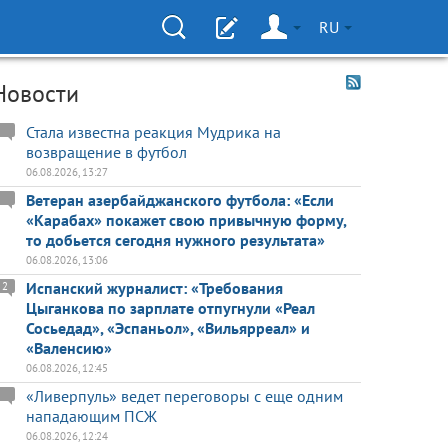
RU
Новости
Стала известна реакция Мудрика на
возвращение в футбол
06.08.2026, 13:27
Ветеран азербайджанского футбола: «Если
«Карабах» покажет свою привычную форму,
то добьется сегодня нужного результата»
06.08.2026, 13:06
Испанский журналист: «Требования
2
Цыганкова по зарплате отпугнули «Реал
Сосьедад», «Эспаньол», «Вильярреал» и
«Валенсию»
06.08.2026, 12:45
«Ливерпуль» ведет переговоры с еще одним
нападающим ПСЖ
06.08.2026, 12:24