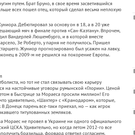
гим путем. Брат Бруно, в свое время засветившийся
дальше всех пошел отец, который сделал весьма неплохую
униора. Дебютировал за основу он в 18, а в 20 уже
решающий мяч в финале против «Сан-Каэтану». Впрочем,
одил Вандерлей Люшембурго, и в которой вместе
рсело, Зе Роберто, у парня не получилось. Пришел
старшего. Жуниор прогнозировано был усажен на лавку,
аконец в 2009-м не решился на покорение Европы.
л
олиста, но тот не стал связывать свою карьеру
лся на настойчивые уговоры румынской «Глории». Ценой
 летом в Быстрице за Мораеса просили миллион! Его
 что удивительно, «Шахтер» с «Кранодаром», которые,
 В Донецк парень все-таки приехал, но — как игрок
акавшего титулованных земляков.
на Мораес не провел в Украине ни одного официального
ский ЦСКА. Удивительно, но когда летом 2012-го все
получить бразильца, форвард ответил согласием,