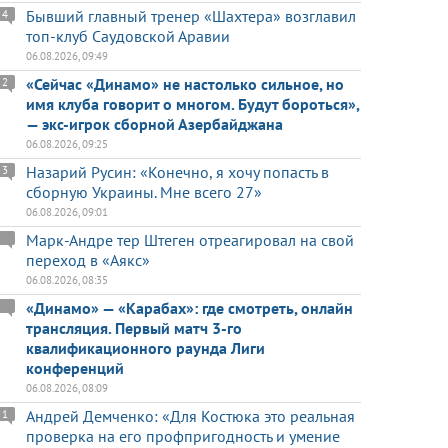
Бывший главный тренер «Шахтера» возглавил
4
топ-клуб Саудовской Аравии
06.08.2026, 09:49
«Сейчас «Динамо» не настолько сильное, но
2
имя клуба говорит о многом. Будут бороться»,
— экс-игрок сборной Азербайджана
06.08.2026, 09:25
Назарий Русин: «Конечно, я хочу попасть в
3
сборную Украины. Мне всего 27»
06.08.2026, 09:01
Марк-Андре тер Штеген отреагировал на свой
переход в «Аякс»
06.08.2026, 08:35
«Динамо» — «Карабах»: где смотреть, онлайн
трансляция. Первый матч 3-го
квалификационного раунда Лиги
конференций
06.08.2026, 08:09
Андрей Демченко: «Для Костюка это реальная
1
проверка на его профпригодность и умение