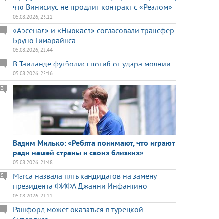
что Винисиус не продлит контракт с «Реалом»
05.08.2026, 23:12
«Арсенал» и «Ньюкасл» согласовали трансфер
Бруно Гимарайнса
05.08.2026, 22:44
В Таиланде футболист погиб от удара молнии
05.08.2026, 22:16
3
Вадим Милько: «Ребята понимают, что играют
ради нашей страны и своих близких»
05.08.2026, 21:48
Marca назвала пять кандидатов на замену
5
президента ФИФА Джанни Инфантино
05.08.2026, 21:22
Рашфорд может оказаться в турецкой