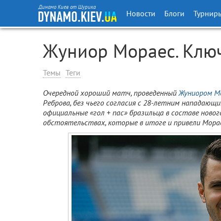
Динамо Киев от Шурика
Новости
Блоги
Турнир
Жуниор Мораес. Клю
Темы
Теги
Очередной хороший матч, проведенный
Жуниором М
Реброва, без чьего согласия с 28-летним нападающи
официальные «гол + пас» бразильца в составе новог
обстоятельствах, которые в итоге и привели Мораес