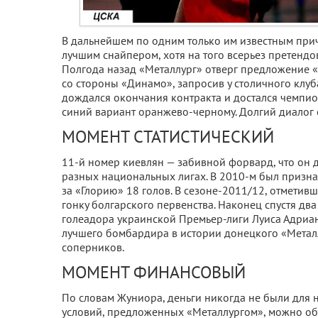
В дальнейшем по одним только им известным прич
лучшим снайпером, хотя на того всерьез претендо
Полгода назад «Металлург» отверг предложение 
со стороны «Динамо», запросив у столичного клуба
дождался окончания контракта и достался чемпио
синий вариант оранжево-черному. Долгий диалог с
МОМЕНТ СТАТИСТИЧЕСКИЙ
11-й номер киевлян — забивной форвард, что он д
разных национальных лигах. В 2010-м был призн
за «Глорию» 18 голов. В сезоне-2011/12, отметив
гонку болгарского первенства. Наконец спустя два 
голеадора украинской Премьер-лиги Луиса Адриа
лучшего бомбардира в истории донецкого «Металл
соперников.
МОМЕНТ ФИНАНСОВЫЙ
По словам Жуниора, деньги никогда не были для 
условий, предложенных «Металлургом», можно объ