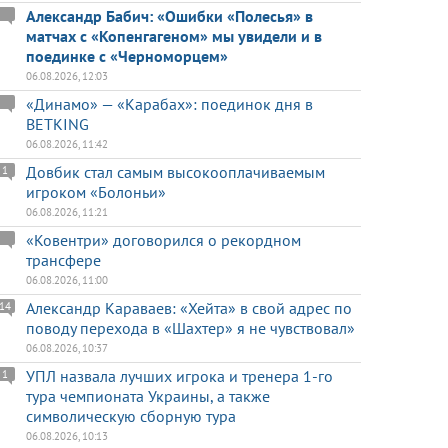
Александр Бабич: «Ошибки «Полесья» в
матчах с «Копенгагеном» мы увидели и в
поединке с «Черноморцем»
06.08.2026, 12:03
«Динамо» — «Карабах»: поединок дня в
BETKING
06.08.2026, 11:42
Довбик стал самым высокооплачиваемым
1
игроком «Болоньи»
06.08.2026, 11:21
«Ковентри» договорился о рекордном
трансфере
06.08.2026, 11:00
Александр Караваев: «Хейта» в свой адрес по
14
поводу перехода в «Шахтер» я не чувствовал»
06.08.2026, 10:37
УПЛ назвала лучших игрока и тренера 1-го
1
тура чемпионата Украины, а также
символическую сборную тура
06.08.2026, 10:13