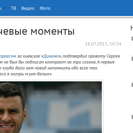
ы
ТВ
Видео
Фото
чевые моменты
28.07.2015, 10:54
ораесом
за киевское «
Динамо
», подтвердил правоту Сергея
м не был бы подписан контракт на три сезона. А первые
о клуба дали нам повод напомнить обо всех тех
а в лагерь «сине-белых».