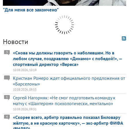
Новости
«Снова мы должны говорить о наболевшем. Но в
3
любом случае, поздравляю «Динамо» с победой!», —
спортивный директор «Вереса»
10.08.2026, 10:19
Кристиан Ромеро ждет официального предложения от
«Барселоны»
10.08.2026, 09:55
Сергей Нагорняк: «Не смог подготовить команду к
1
матчу с «Шахтером» психологически, ментально»
10.08.2026, 09:31
«Скорее всего, арбитр правильно показал Биловару
4
жёлтую, а не красную карточку», — экс-арбитр ФИФА
(ВИДЕО)