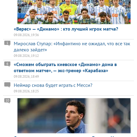
«Верес» — «Динамо» : кто лучший игрок матча?
09.08.2026, 19:36
Мирослав Ступар: «Инфантино не ожидал, что все так
1
далеко зайдет»
09.08.2026, 19:12
«Сможем обыграть киевское «Динамо» дома в
6
ответном матче», — экс-тренер «Карабаха»
09.08.2026, 18:49
Неймар снова будет играть с Месси?
09.08.2026, 18:25
10