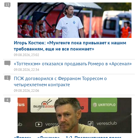
13
Игорь Костюк: «Мунгенге пока привыкает к нашим
требованиям, еще не все понимает»
09.08.2026, 23:02
«Тоттенхэм» отказался продавать Ромеро в «Арсенал»
09.08.2026, 22:34
ПСЖ договорился с Ферраном Торресом о
1
четырехлетнем контракте
09.08.2026, 22:06
4
«Верес» — «Динамо» — 1:2. Послематчевая пресс-