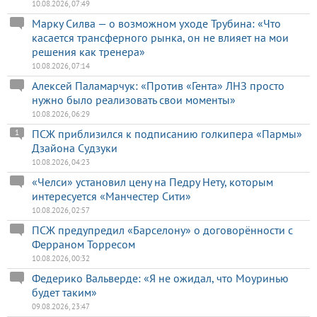
10.08.2026, 07:49
Марку Силва — о возможном уходе Трубина: «Что
касается трансферного рынка, он не влияет на мои
решения как тренера»
10.08.2026, 07:14
Алексей Паламарчук: «Против «Гента» ЛНЗ просто
нужно было реализовать свои моменты»
10.08.2026, 06:29
ПСЖ приблизился к подписанию голкипера «Пармы»
1
Дзайона Судзуки
10.08.2026, 04:23
«Челси» установил цену на Педру Нету, которым
интересуется «Манчестер Сити»
10.08.2026, 02:57
ПСЖ предупредил «Барселону» о договорённости с
Ферраном Торресом
10.08.2026, 00:32
Федерико Вальверде: «Я не ожидал, что Моуринью
будет таким»
09.08.2026, 23:47