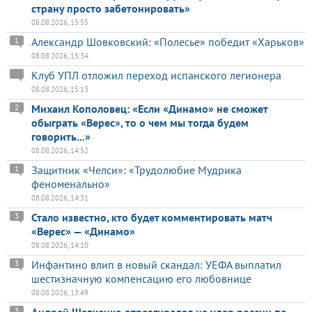
страну просто забетонировать»
08.08.2026, 15:55
Александр Шовковский: «Полесье» победит «Харьков»
1
08.08.2026, 15:34
Клуб УПЛ отложил переход испанского легионера
08.08.2026, 15:13
Михаил Кополовец: «Если «Динамо» не сможет
2
обыграть «Верес», то о чем мы тогда будем
говорить...»
08.08.2026, 14:52
Защитник «Челси»: «Трудолюбие Мудрика
1
феноменально»
08.08.2026, 14:31
Стало известно, кто будет комментировать матч
3
«Верес» — «Динамо»
08.08.2026, 14:10
Инфантино влип в новый скандал: УЕФА выплатил
3
шестизначную компенсацию его любовнице
08.08.2026, 13:49
3