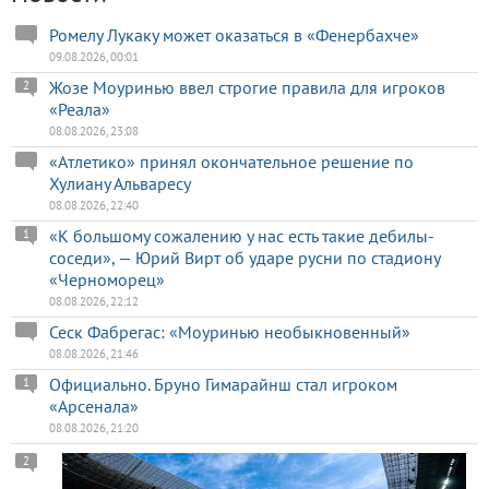
Ромелу Лукаку может оказаться в «Фенербахче»
09.08.2026, 00:01
Жозе Моуринью ввел строгие правила для игроков
2
«Реала»
08.08.2026, 23:08
«Атлетико» принял окончательное решение по
Хулиану Альваресу
08.08.2026, 22:40
«К большому сожалению у нас есть такие дебилы-
1
соседи», — Юрий Вирт об ударе русни по стадиону
«Черноморец»
08.08.2026, 22:12
Сеск Фабрегас: «Моуринью необыкновенный»
08.08.2026, 21:46
Официально. Бруно Гимарайнш стал игроком
1
«Арсенала»
08.08.2026, 21:20
2