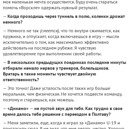
моя маленькая мечта осуществится. Буду очень стараться
помочь «Ворскле» одержать нужный результат.
—
Когда проходишь через туннель в полю, коленки дрожат
немного?
— Немного не так
(смеется),
что-то внутри сжимается, как
пружина, и отпускает, когда включаешься в игру — мысли
исключительно о том, как максимально эффективно
действовать на последнем рубеже. Я чувствую
удовлетворение при выполнении своей работы.
—
В нескольких предыдущих поединках последние минуты
отбирали немало нервов у тренеров, болельщиков.
Вратарь в такие моменты чувствует двойную
ответственность?
— Это точно! Даже усталость после таких игр больше
моральная, чем физическая. Не хочется подвести команду,
поэтому и стараешься, как можешь.
—
«Динамо»
—
не пустой звук для тебя. Как трудно в свое
время далось тебе решение с переездом в Полтаву?
— Меня заметили, еще, когда я играл за «Динамо» U-19 и
пригласили сюда. Я не знал, что мне делать, честно. Хорошо,