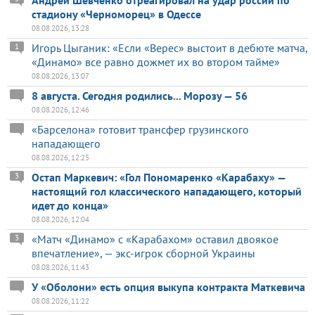
Андрей Шевченко отреагировал на удар россии по
стадиону «Черноморец» в Одессе
08.08.2026, 13:28
Игорь Цыганик: «Если «Верес» выстоит в дебюте матча,
1
«Динамо» все равно дожмет их во втором тайме»
08.08.2026, 13:07
8 августа. Сегодня родились... Морозу — 56
08.08.2026, 12:46
«Барселона» готовит трансфер грузинского
нападающего
08.08.2026, 12:25
Остап Маркевич: «Гол Пономаренко «Карабаху» —
3
настоящий гол классического нападающего, который
идет до конца»
08.08.2026, 12:04
«Матч «Динамо» с «Карабахом» оставил двоякое
3
впечатление», — экс-игрок сборной Украины
08.08.2026, 11:43
У «Оболони» есть опция выкупа контракта Маткевича
08.08.2026, 11:22