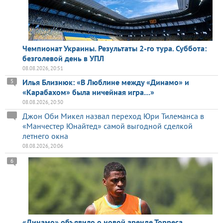
Чемпионат Украины. Результаты 2-го тура. Суббота:
безголевой день в УПЛ
08.08.2026, 20:51
Илья Близнюк: «В Люблине между «Динамо» и
5
«Карабахом» была ничейная игра…»
08.08.2026, 20:30
Джон Оби Микел назвал переход Юри Тилеманса в
«Манчестер Юнайтед» самой выгодной сделкой
летнего окна
08.08.2026, 20:06
6
«Динамо» объявило о новой аренде Торреса