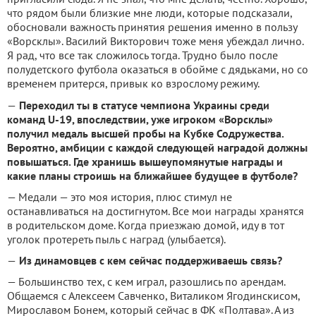
что рядом были близкие мне люди, которые подсказали,
обосновали важность принятия решения именно в пользу
«Ворсклы». Василий Викторович тоже меня убеждал лично.
Я рад, что все так сложилось тогда. Трудно было после
полудетского футбола оказаться в обойме с дядьками, но со
временем притерся, привык ко взрослому режиму.
—
Переходил ты в статусе чемпиона Украины среди
команд U-19, впоследствии, уже игроком «Ворсклы»
получил медаль высшей пробы на Кубке Содружества.
Вероятно, амбиции с каждой следующей наградой должны
повышаться. Где хранишь вышеупомянутые награды и
какие планы строишь на ближайшее будущее в футболе?
— Медали — это моя история, плюс стимул не
останавливаться на достигнутом. Все мои награды хранятся
в родительском доме. Когда приезжаю домой, иду в тот
уголок протереть пыль с наград (улыбается).
—
Из динамовцев с кем сейчас поддерживаешь связь?
— Большинство тех, с кем играл, разошлись по арендам.
Общаемся с Алексеем Савченко, Виталиком Ягодинскисом,
Мирославом Бонем, который сейчас в ФК «Полтава». А из