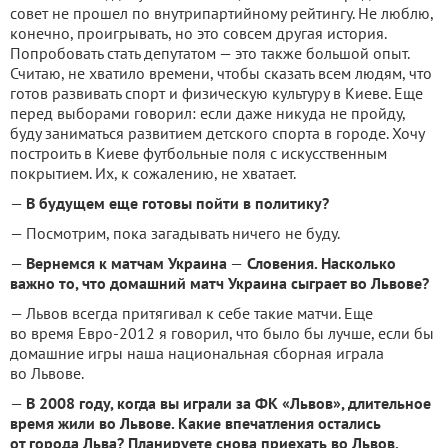
совет не прошел по внутрипартийному рейтингу. Не люблю,
конечно, проигрывать, но это совсем другая история.
Попробовать стать депутатом — это также большой опыт.
Считаю, не хватило времени, чтобы сказать всем людям, что
готов развивать спорт и физическую культуру в Киеве. Еще
перед выборами говорил: если даже никуда не пройду,
буду заниматься развитием детского спорта в городе. Хочу
построить в Киеве футбольные поля с искусственным
покрытием. Их, к сожалению, не хватает.
—
В будущем еще готовы пойти в политику?
— Посмотрим, пока загадывать ничего не буду.
—
Вернемся к матчам Украина
—
Словения. Насколько
важно то, что домашний матч Украина сыграет во Львове?
— Львов всегда притягивал к себе такие матчи. Еще
во время Евро-2012 я говорил, что было бы лучше, если бы
домашние игры наша национальная сборная играла
во Львове.
—
В 2008 году, когда вы играли за ФК «Львов», длительное
время жили во Львове. Какие впечатления остались
от города Льва? Планируете снова приехать во Львов,