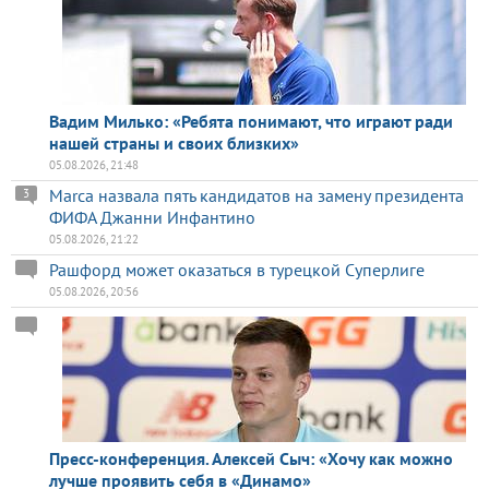
Вадим Милько: «Ребята понимают, что играют ради
нашей страны и своих близких»
05.08.2026, 21:48
Marca назвала пять кандидатов на замену президента
3
ФИФА Джанни Инфантино
05.08.2026, 21:22
Рашфорд может оказаться в турецкой Суперлиге
05.08.2026, 20:56
Пресс-конференция. Алексей Сыч: «Хочу как можно
лучше проявить себя в «Динамо»