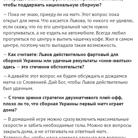
чтобы поддержать национальную сборную?
— Пока не знаю, приеду ли на матч. Этот вопрос пока
открыт для меня. Что касается Львова, то никого не удивлю,
если скажу, что по его центральной части нужно
прогуливаться, а не ездить на автомобиле. Всегда любил
прогуляться по центру и выпить чашечку кофе. Жил в самом
центре, поэтому часто выпадала такая возможность.
—
Как считаете: Львов действительно фартовый для
сборной Украины или удачные результаты «сине-желтых»
здесь
—
это стечение обстоятельств?
— А давайте этот вопрос не будем обсуждать и дождемся
матча со Словенией. Дай Бог, чтобы Львов действительно
был удачным.
—
С точки зрения стратегии двухматчевого плей-офф,
плохо ли то, что сборная Украины первый матч играет
дома?
— В домашней игре можно сразу включить максимальные
скорости и забить необходимые голы. Можно все вопросы
закрыть дома, а не оттягивать на ответный матч.
Хотелось бы, чтобы наша команда закрыла все вопросы