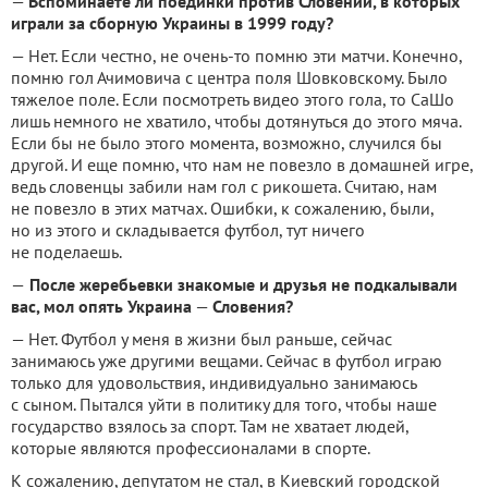
—
Вспоминаете ли поединки против Словении, в которых
играли за сборную Украины в 1999 году?
— Нет. Если честно, не очень-то помню эти матчи. Конечно,
помню гол Ачимовича с центра поля Шовковскому. Было
тяжелое поле. Если посмотреть видео этого гола, то СаШо
лишь немного не хватило, чтобы дотянуться до этого мяча.
Если бы не было этого момента, возможно, случился бы
другой. И еще помню, что нам не повезло в домашней игре,
ведь словенцы забили нам гол с рикошета. Считаю, нам
не повезло в этих матчах. Ошибки, к сожалению, были,
но из этого и складывается футбол, тут ничего
не поделаешь.
—
После жеребьевки знакомые и друзья не подкалывали
вас, мол опять Украина
—
Словения?
— Нет. Футбол у меня в жизни был раньше, сейчас
занимаюсь уже другими вещами. Сейчас в футбол играю
только для удовольствия, индивидуально занимаюсь
с сыном. Пытался уйти в политику для того, чтобы наше
государство взялось за спорт. Там не хватает людей,
которые являются профессионалами в спорте.
К сожалению, депутатом не стал, в Киевский городской