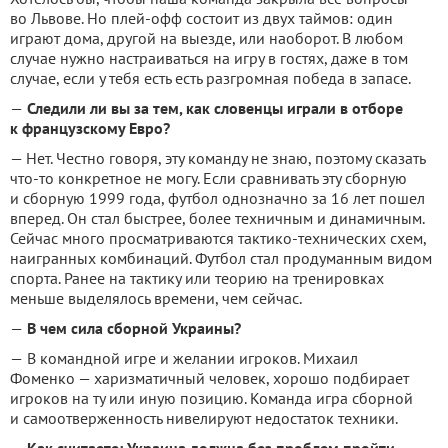
во Львове. Но плей-офф состоит из двух таймов: один
играют дома, другой на выезде, или наоборот. В любом
случае нужно настраиваться на игру в гостях, даже в том
случае, если у тебя есть есть разгромная победа в запасе.
—
Следили ли вы за тем, как словенцы играли в отборе
к французскому Евро?
— Нет. Честно говоря, эту команду не знаю, поэтому сказать
что-то конкретное не могу. Если сравнивать эту сборную
и сборную 1999 года, футбол однозначно за 16 лет пошел
вперед. Он стал быстрее, более техничным и динамичным.
Сейчас много просматриваются тактико-технических схем,
наигранных комбинаций. Футбол стал продуманным видом
спорта. Ранее на тактику или теорию на тренировках
меньше выделялось времени, чем сейчас.
—
В чем сила сборной Украины?
—
В командной игре и желании игроков. Михаил
Фоменко — харизматичный человек, хорошо подбирает
игроков на ту или иную позицию. Команда игра сборной
и самоотверженность нивелируют недостаток техники.
—
Как считаете: Украина должна без проблем пройти