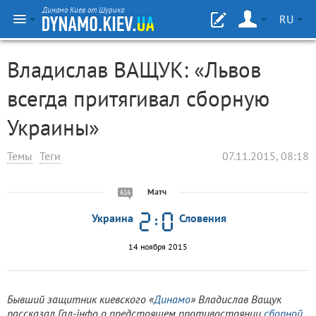
Динамо Киев от Шурика
RU
Владислав ВАЩУК: «Львов
всегда притягивал сборную
Украины»
Темы
Теги
07.11.2015, 08:18
Матч
616
Украина
Словения
14 ноября 2015
Бывший защитник киевского «
Динамо
» Владислав Ващук
рассказал Гал-інфо о предстоящем противостоянии
сборной