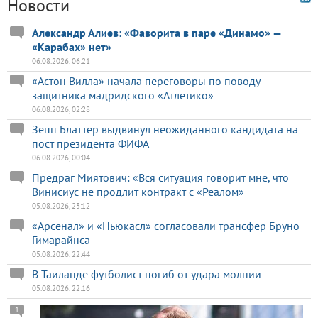
Новости
Александр Алиев: «Фаворита в паре «Динамо» —
«Карабах» нет»
06.08.2026, 06:21
«Астон Вилла» начала переговоры по поводу
защитника мадридского «Атлетико»
06.08.2026, 02:28
Зепп Блаттер выдвинул неожиданного кандидата на
пост президента ФИФА
06.08.2026, 00:04
Предраг Миятович: «Вся ситуация говорит мне, что
Винисиус не продлит контракт с «Реалом»
05.08.2026, 23:12
«Арсенал» и «Ньюкасл» согласовали трансфер Бруно
Гимарайнса
05.08.2026, 22:44
В Таиланде футболист погиб от удара молнии
05.08.2026, 22:16
1