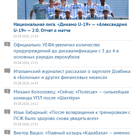
Национальная лига. «Динамо U-19» — «Александрия
U-19» — 2:0. Отчет о матче
05.08.2026, 15:24
Официально. УЕФА увеличил количество
1
предупреждений до дисквалификации с 3 до 4 в
основных раундах еврокубков
05.08.2026, 15:11
Итальянский журналист рассказал о зарплате Довбика
в «Болоньи» и других финансовых нюансах
05.08.2026, 14:33
Михаил Кополовец: «Сейчас «Полесье» — сильнейшая
5
команда УПЛ после «Шахтёра»
05.08.2026, 14:12
Илья Забарный: «После возвращения к тренировкам с
1
ПСЖ было здорово снова увидеть всех»
05.08.2026, 13:51
Виктор Вацко: «Главный козырь «Карабаха» — именно
1