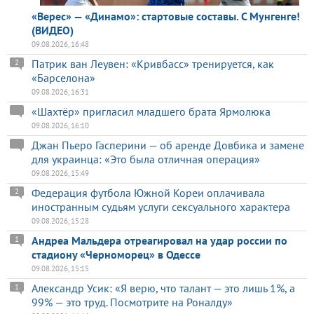
«Верес» — «Динамо»: стартовые составы. С Мунгенге!
(ВИДЕО)
09.08.2026, 16:48
Патрик ван Леувен: «Кривбасс» тренируется, как
2
«Барселона»
09.08.2026, 16:31
«Шахтёр» пригласил младшего брата Ярмолюка
09.08.2026, 16:10
Джан Пьеро Гасперини — об аренде Довбика и замене
для украинца: «Это была отличная операция»
09.08.2026, 15:49
Федерация футбола Южной Кореи оплачивала
2
иностранным судьям услуги сексуального характера
09.08.2026, 15:28
Андреа Мальдера отреагировал на удар россии по
1
стадиону «Черноморец» в Одессе
09.08.2026, 15:15
Александр Усик: «Я верю, что талант — это лишь 1%, а
1
99% — это труд. Посмотрите на Роналду»