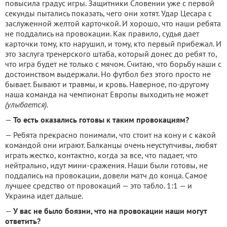
повысила градус игры. Защитники Словении уже с первой
секунды пытались показать, чего они хотят. Удар Цесара с
заслуженной желтой карточкой. И хорошо, что наши ребята
не поддались на провокации. Как правило, судья дает
карточки тому, кто нарушил, и тому, кто первый прибежал. И
это заслуга тренерского штаба, который донес до ребят то,
что игра будет не только с мячом. Считаю, что борьбу наши с
достоинством выдержали. Но футбол без этого просто не
бывает. Бывают и травмы, и кровь. Наверное, по-другому
наша команда на чемпионат Европы выходить не может
(улыбается).
—
То есть оказались готовы к таким провокациям?
— Ребята прекрасно понимали, что стоит на кону и с какой
командой они играют. Балканцы очень неуступчивы, любят
играть жестко, контактно, когда за все, что падает, что
нейтрально, идут мини-сражения. Наши были готовы, не
поддались на провокации, довели матч до конца. Самое
лучшее средство от провокаций — это табло. 1:1 — и
Украина идет дальше.
—
У вас не было боязни, что на провокации наши могут
ответить?