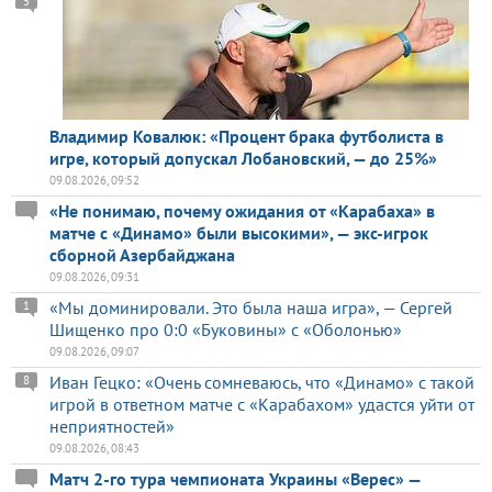
5
Владимир Ковалюк: «Процент брака футболиста в
игре, который допускал Лобановский, — до 25%»
09.08.2026, 09:52
«Не понимаю, почему ожидания от «Карабаха» в
матче с «Динамо» были высокими», — экс-игрок
сборной Азербайджана
09.08.2026, 09:31
«Мы доминировали. Это была наша игра», — Сергей
1
Шищенко про 0:0 «Буковины» с «Оболонью»
09.08.2026, 09:07
Иван Гецко: «Очень сомневаюсь, что «Динамо» с такой
8
игрой в ответном матче с «Карабахом» удастся уйти от
неприятностей»
09.08.2026, 08:43
Матч 2-го тура чемпионата Украины «Верес» —