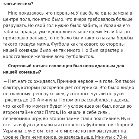
тактическим?
— Мне показалось, что нервным. У нас была одна замена в
центре поля, понятно было, что вчера требовалось больше
разрушать. Но свой гол нужно было забить, и Украина его
забила, правда, уже в дополнительное время. Если бы это
произошло раньше, то не было бы и такого накала борьбы,
такого градуса матча. Футбола как такового со стороны
нашей команды было не так много. Но был характер и
колоссальное желание всех футболистов.
—
Стартовый натиск словенцев был неожиданным для
нашей команды?
— Нет, натиск ожидался. Причина нервов — в голе. Гол такой
фактор, который раскрепощает соперника. Это было видно
по главному тренеру хозяев, у которого чуть ли не руки
тряслись до 10-й минуты. Потом он расслабился, надеясь,
что какой-то момент будет. И у словенцев он был, когда во
втором тайме спас Пятов. Но нашли в себе силы,
переломили игру, во втором тайме стали поактивнее. Ну и
все-таки функциональная готовность футболистов сборной
Украины, с учетом того, что многие из них выступают на
уровне Лиги чемпионов, оказалась выше. Минуты с 70-й