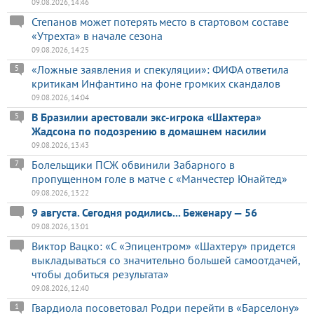
09.08.2026, 14:46
Степанов может потерять место в стартовом составе
«Утрехта» в начале сезона
09.08.2026, 14:25
«Ложные заявления и спекуляции»: ФИФА ответила
5
критикам Инфантино на фоне громких скандалов
09.08.2026, 14:04
В Бразилии арестовали экс-игрока «Шахтера»
5
Жадсона по подозрению в домашнем насилии
09.08.2026, 13:43
Болельщики ПСЖ обвинили Забарного в
7
пропущенном голе в матче с «Манчестер Юнайтед»
09.08.2026, 13:22
9 августа. Сегодня родились... Беженару — 56
09.08.2026, 13:01
Виктор Вацко: «С «Эпицентром» «Шахтеру» придется
выкладываться со значительно большей самоотдачей,
чтобы добиться результата»
09.08.2026, 12:40
Гвардиола посоветовал Родри перейти в «Барселону»
1