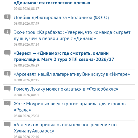
«Динамо»: статистическое превью
09.08.2026, 08:17
Довбик дебютировал за «Болонью» (ФОТО)
1
09.08.2026, 07:49
Экс-игрок «Карабаха»: «Уверен, что команда сыграет
2
лучше, чем в первой игре с «Динамо»
09.08.2026, 07:14
«Верес» — «Динамо»: где смотреть, онлайн
трансляция. Матч 2 тура УПЛ сезона-2026/27
09.08.2026, 06:29
«Арсенал» нашёл альтернативу Винисиусу в «Интере»
1
09.08.2026, 02:15
Ромелу Лукаку может оказаться в «Фенербахче»
09.08.2026, 00:01
Жозе Моуринью ввел строгие правила для игроков
6
«Реала»
08.08.2026, 23:08
«Атлетико» принял окончательное решение по
Хулиану Альваресу
08.08.2026, 22:40