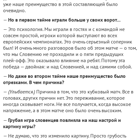
уже наше преимущество в этой составляющей было
очевидно.
—
Но в первом тайме играли больше у своих ворот...
— Это психология. Мы играли в гостях и с командой не
совсем простой, игроки которой выступают во всех
европейских чемпионатах. Это очень серьезный соперник
был! И очень много разговоров было об этом матче — о том,
что мы Словению не проходили и о пяти предыдущих
плей-офф. Это оказывало влияние на ребят. Потому эта
победа — двойная: и над Словенией, и над самими собой.
—
Но даже во втором тайме наше преимущество было
отрезками. В чем причина?
—
(Улыбается.)
Причина в том, что это кубковый матч. Все в
головах, других причин нет. Это переживание, которое
иногда сковывает ноги. Не все получается, когда высокое
напряжение, а в этом матче оно было очень высоким.
—
Грубая игра словенцев повлияла на наш настрой и
картину игры?
— Не думаю, что это изменило картину. Просто грубость