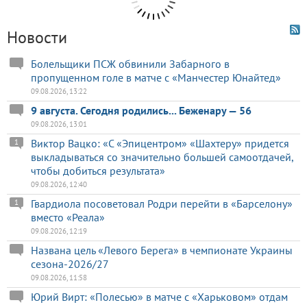
Новости
Болельщики ПСЖ обвинили Забарного в
пропущенном голе в матче с «Манчестер Юнайтед»
09.08.2026, 13:22
9 августа. Сегодня родились... Беженару — 56
09.08.2026, 13:01
Виктор Вацко: «С «Эпицентром» «Шахтеру» придется
1
выкладываться со значительно большей самоотдачей,
чтобы добиться результата»
09.08.2026, 12:40
Гвардиола посоветовал Родри перейти в «Барселону»
1
вместо «Реала»
09.08.2026, 12:19
Названа цель «Левого Берега» в чемпионате Украины
сезона-2026/27
09.08.2026, 11:58
Юрий Вирт: «Полесью» в матче с «Харьковом» отдам