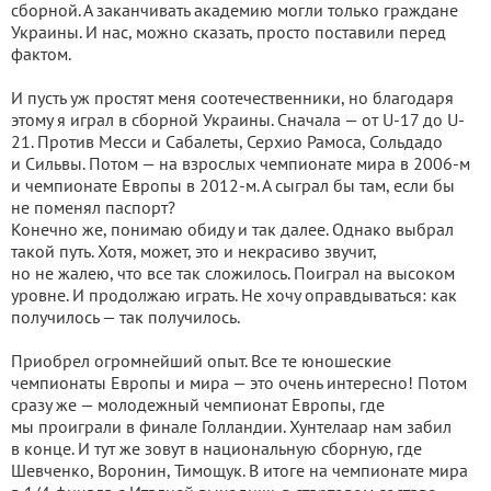
сборной. А заканчивать академию могли только граждане
Украины. И нас, можно сказать, просто поставили перед
фактом.
И пусть уж простят меня соотечественники, но благодаря
этому я играл в сборной Украины. Сначала — от U-17 до U-
21. Против Месси и Сабалеты, Серхио Рамоса, Сольдадо
и Сильвы. Потом — на взрослых чемпионате мира в 2006-м
и чемпионате Европы в 2012-м. А сыграл бы там, если бы
не поменял паспорт?
Конечно же, понимаю обиду и так далее. Однако выбрал
такой путь. Хотя, может, это и некрасиво звучит,
но не жалею, что все так сложилось. Поиграл на высоком
уровне. И продолжаю играть. Не хочу оправдываться: как
получилось — так получилось.
Приобрел огромнейший опыт. Все те юношеские
чемпионаты Европы и мира — это очень интересно! Потом
сразу же — молодежный чемпионат Европы, где
мы проиграли в финале Голландии. Хунтелаар нам забил
в конце. И тут же зовут в национальную сборную, где
Шевченко, Воронин, Тимощук. В итоге на чемпионате мира