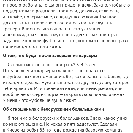
и просто работать, тогда он придет к цели. Важно, чтобы его
поддерживали родители, приятели, девушка, если есть,
а в клубе, поверьте мне, создадут все условия. Главное,
доказывать на поле свою состоятельность и слушать
тренера. Внимательно выполнять его указания,
а не дожидаться, пока ему по пять-десять раз повторят
задание. Хороший футболист — тот, который с первого раза
понимает, что от него хотят.
О том, что будет после завершения карьеры
— Сколько мне осталось поиграть? 3-4-5 лет...
По завершении карьеры главное — не оставаться
в футбольных воспоминания. Вот, как я раньше забивал, где
играл, что делал... Нужно заниматься другим делом, которое
тебе нравится. Или тренером идти, или менеджером, или
вообще не в сфере спорта — открыть свою линию одежды.
У меня к этому больше душа лежит.
Об отношениях с белорусскими болельщиками
— Я понимаю белорусских болельщиков. Знаю, какое у них
ко мне отношение. Но уехал в пятнадцать лет. Сделали
в Киеве из ребят 85-го года рождения базовую команду