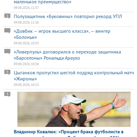
маленькое преимущество»
09.08.2026, 11:37
Полузащитник «Буковины» повторил рекорд УПЛ
1
09.08.2026, 11:16
«Довбик — игрок высшего класса», — вингер
«Болоньи»
09.08.2026, 10:55
«Ливерпуль» договорился о переходе защитника
«Барселоны» Рональда Араухо
09.08.2026, 10:34
Цыганков пропустил шестой подряд контрольный матч
5
«Жироны»
09.08.2026, 10:13
3
Владимир Ковалюк: «Процент брака футболиста в