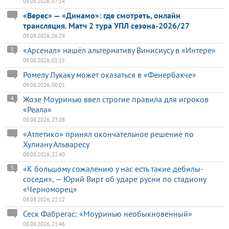
09.08.2026, 07:14
«Верес» — «Динамо»: где смотреть, онлайн
трансляция. Матч 2 тура УПЛ сезона-2026/27
09.08.2026, 06:29
«Арсенал» нашёл альтернативу Винисиусу в «Интере»
1
09.08.2026, 02:15
Ромелу Лукаку может оказаться в «Фенербахче»
09.08.2026, 00:01
Жозе Моуринью ввел строгие правила для игроков
4
«Реала»
08.08.2026, 23:08
«Атлетико» принял окончательное решение по
Хулиану Альваресу
08.08.2026, 22:40
«К большому сожалению у нас есть такие дебилы-
5
соседи», — Юрий Вирт об ударе русни по стадиону
«Черноморец»
08.08.2026, 22:12
Сеск Фабрегас: «Моуринью необыкновенный»
08.08.2026, 21:46