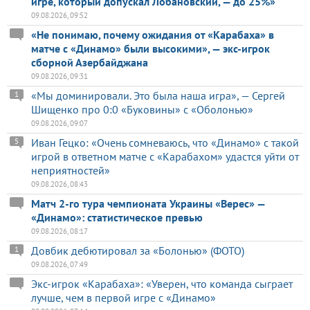
игре, который допускал Лобановский, — до 25%»
09.08.2026, 09:52
«Не понимаю, почему ожидания от «Карабаха» в
матче с «Динамо» были высокими», — экс-игрок
сборной Азербайджана
09.08.2026, 09:31
«Мы доминировали. Это была наша игра», — Сергей
1
Шищенко про 0:0 «Буковины» с «Оболонью»
09.08.2026, 09:07
Иван Гецко: «Очень сомневаюсь, что «Динамо» с такой
5
игрой в ответном матче с «Карабахом» удастся уйти от
неприятностей»
09.08.2026, 08:43
Матч 2-го тура чемпионата Украины «Верес» —
«Динамо»: статистическое превью
09.08.2026, 08:17
Довбик дебютировал за «Болонью» (ФОТО)
1
09.08.2026, 07:49
Экс-игрок «Карабаха»: «Уверен, что команда сыграет
лучше, чем в первой игре с «Динамо»