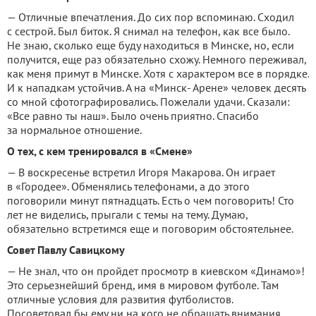
— Отличные впечатления. До сих пор вспоминаю. Сходил
с сестрой. Был биток. Я снимал на телефон, как все было.
Не знаю, сколько еще буду находиться в Минске, но, если
получится, еще раз обязательно схожу. Немного переживал,
как меня примут в Минске. Хотя с характером все в порядке.
И к нападкам устойчив. А на «Минск- Арене» человек десять
со мной сфотографировались. Пожелали удачи. Сказали:
«Все равно ты наш». Было очень приятно. Спасибо
за нормальное отношение.
О тех, с кем тренировался в «Смене»
— В воскресенье встретил Игоря Макарова. Он играет
в «Городее». Обменялись телефонами, а до этого
поговорили минут пятнадцать. Есть о чем поговорить! Сто
лет не виделись, прыгали с темы на тему. Думаю,
обязательно встретимся еще и поговорим обстоятельнее.
Совет Павлу Савицкому
— Не знал, что он пройдет просмотр в киевском «Динамо»!
Это серьезнейший бренд, имя в мировом футболе. Там
отличные условия для развития футболистов.
Посоветовал бы ему ни на кого не обращать внимания