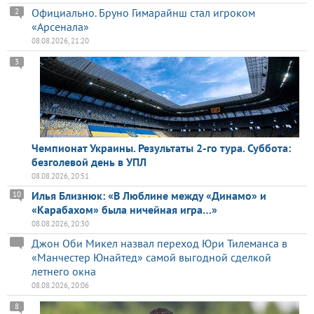
Официально. Бруно Гимарайнш стал игроком
2
«Арсенала»
08.08.2026, 21:20
3
Чемпионат Украины. Результаты 2-го тура. Суббота:
безголевой день в УПЛ
08.08.2026, 20:51
Илья Близнюк: «В Люблине между «Динамо» и
10
«Карабахом» была ничейная игра…»
08.08.2026, 20:30
Джон Оби Микел назвал переход Юри Тилеманса в
«Манчестер Юнайтед» самой выгодной сделкой
летнего окна
08.08.2026, 20:06
8