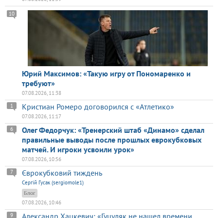
10
Юрий Максимов: «Такую игру от Пономаренко и
требуют»
07.08.2026, 11:38
Кристиан Ромеро договорился с «Атлетико»
1
07.08.2026, 11:17
Олег Федорчук: «Тренерский штаб «Динамо» сделал
6
правильные выводы после прошлых еврокубковых
матчей. И игроки усвоили урок»
07.08.2026, 10:56
Єврокубковий тиждень
7
Сергій Гусак (sergiomole1)
Блог
07.08.2026, 10:46
Александр Хацкевич: «Гуцуляк не нашел времени
9