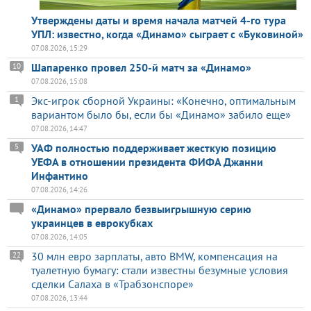
Утверждены даты и время начала матчей 4-го тура
УПЛ: известно, когда «Динамо» сыграет с «Буковиной»
07.08.2026, 15:29
Шапаренко провел 250-й матч за «Динамо»
10
07.08.2026, 15:08
Экс-игрок сборной Украины: «Конечно, оптимальным
1
вариантом было бы, если бы «Динамо» забило еще»
07.08.2026, 14:47
УАФ полностью поддерживает жесткую позицию
5
УЕФА в отношении президента ФИФА Джанни
Инфантино
07.08.2026, 14:26
«Динамо» прервало безвыигрышную серию
украинцев в еврокубках
07.08.2026, 14:05
30 млн евро зарплаты, авто BMW, компенсация на
22
туалетную бумагу: стали известны безумные условия
сделки Салаха в «Трабзонспоре»
07.08.2026, 13:44