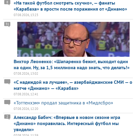
«На такой футбол смотреть скучно», — фанаты
8
«Карабаха» в ярости после поражения от «Динамо»
07.08.2026, 13:23
31
Виктор Леоненко: «Шапаренко бежит, выходит один
на один. Ну, за 1,5 миллиона надо знать, что делать!»
07.08.2026, 13:02
«С надеждой на лучшее», — азербайджанские СМИ — о
матче «Динамо» — «Карабах»
07.08.2026, 12:41
«Тоттенхэм» продал защитника в «Мидлсбро»
07.08.2026, 12:20
Александр Бабич: «Впервые в новом сезоне игра
2
«Динамо» понравилась. Интересный футбол мы
увидели»
07.08.2026, 11:59