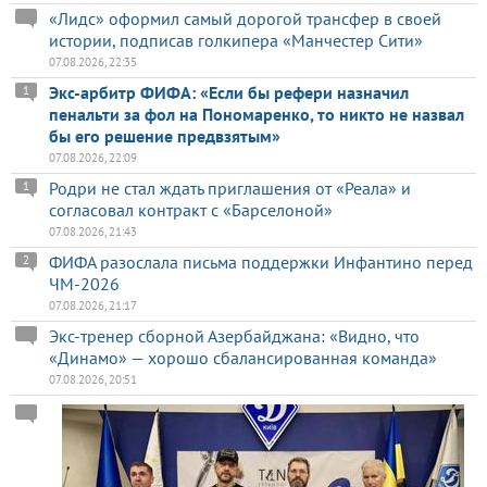
«Лидс» оформил самый дорогой трансфер в своей
истории, подписав голкипера «Манчестер Сити»
07.08.2026, 22:35
Экс-арбитр ФИФА: «Если бы рефери назначил
1
пенальти за фол на Пономаренко, то никто не назвал
бы его решение предвзятым»
07.08.2026, 22:09
Родри не стал ждать приглашения от «Реала» и
1
согласовал контракт с «Барселоной»
07.08.2026, 21:43
ФИФА разослала письма поддержки Инфантино перед
2
ЧМ-2026
07.08.2026, 21:17
Экс-тренер сборной Азербайджана: «Видно, что
«Динамо» — хорошо сбалансированная команда»
07.08.2026, 20:51