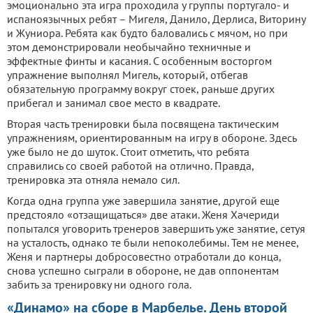
эмоционально эта игра проходила у группы португало- и
испаноязычных ребят – Мигеля, Данило, Дерлиса, Виторину
и Жуниора. Ребята как будто баловались с мячом, но при
этом демонстрировали необычайно техничные и
эффектные финты и касания. С особенным восторгом
упражнение выполнял Мигель, который, отбегав
обязательную программу вокруг стоек, раньше других
прибегал и занимал свое место в квадрате.
Вторая часть тренировки была посвящена тактическим
упражнениям, ориентированным на игру в обороне. Здесь
уже было не до шуток. Стоит отметить, что ребята
справились со своей работой на отлично. Правда,
тренировка эта отняла немало сил.
Когда одна группа уже завершила занятие, другой еще
предстояло «отзащищаться» две атаки. Женя Хачериди
попытался уговорить тренеров завершить уже занятие, сетуя
на усталость, однако те были непоколебимы. Тем не менее,
Женя и партнеры добросовестно отработали до конца,
снова успешно сыграли в обороне, не дав оппонентам
забить за тренировку ни одного гола.
«Динамо» на сборе в Марбелье. День второй