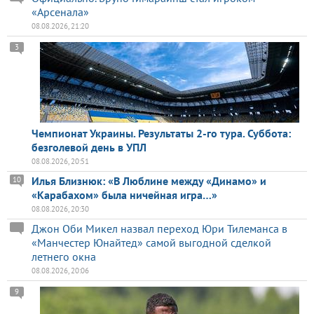
«Арсенала»
08.08.2026, 21:20
3
Чемпионат Украины. Результаты 2-го тура. Суббота:
безголевой день в УПЛ
08.08.2026, 20:51
Илья Близнюк: «В Люблине между «Динамо» и
10
«Карабахом» была ничейная игра…»
08.08.2026, 20:30
Джон Оби Микел назвал переход Юри Тилеманса в
«Манчестер Юнайтед» самой выгодной сделкой
летнего окна
08.08.2026, 20:06
9