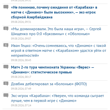
09.08.2026, 09:52
«Не понимаю, почему ожидания от «Карабаха» в
матче с «Динамо» были высокими», — экс-игрок
сборной Азербайджана
09.08.2026, 09:31
«Мы доминировали. Это была наша игра», — Сергей
1
Шищенко про 0:0 «Буковины» с «Оболонью»
09.08.2026, 09:07
Иван Гецко: «Очень сомневаюсь, что «Динамо» с такой
6
игрой в ответном матче с «Карабахом» удастся уйти от
неприятностей»
09.08.2026, 08:43
Матч 2-го тура чемпионата Украины «Верес» —
«Динамо»: статистическое превью
09.08.2026, 08:17
Довбик дебютировал за «Болонью» (ФОТО)
1
09.08.2026, 07:49
Экс-игрок «Карабаха»: «Уверен, что команда сыграет
лучше, чем в первой игре с «Динамо»
09.08.2026, 07:14