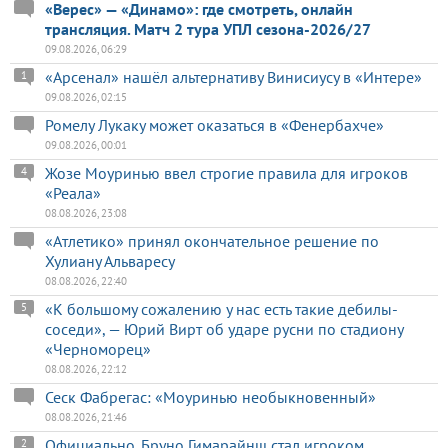
«Верес» — «Динамо»: где смотреть, онлайн
трансляция. Матч 2 тура УПЛ сезона-2026/27
09.08.2026, 06:29
«Арсенал» нашёл альтернативу Винисиусу в «Интере»
1
09.08.2026, 02:15
Ромелу Лукаку может оказаться в «Фенербахче»
09.08.2026, 00:01
Жозе Моуринью ввел строгие правила для игроков
4
«Реала»
08.08.2026, 23:08
«Атлетико» принял окончательное решение по
Хулиану Альваресу
08.08.2026, 22:40
«К большому сожалению у нас есть такие дебилы-
5
соседи», — Юрий Вирт об ударе русни по стадиону
«Черноморец»
08.08.2026, 22:12
Сеск Фабрегас: «Моуринью необыкновенный»
08.08.2026, 21:46
Официально. Бруно Гимарайнш стал игроком
2