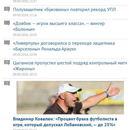
09.08.2026, 11:37
Полузащитник «Буковины» повторил рекорд УПЛ
1
09.08.2026, 11:16
«Довбик — игрок высшего класса», — вингер
«Болоньи»
09.08.2026, 10:55
«Ливерпуль» договорился о переходе защитника
«Барселоны» Рональда Араухо
09.08.2026, 10:34
Цыганков пропустил шестой подряд контрольный матч
5
«Жироны»
09.08.2026, 10:13
3
Владимир Ковалюк: «Процент брака футболиста в
игре, который допускал Лобановский, — до 25%»