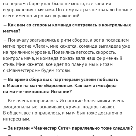
на первом сборе у нас было не много, все занятия
и упражнения с мячами. Поэтому как раз не хватало больше
всего именно игровых упражнений.
— Как вам со стороны команда смотрелась в контрольных
матчах?
— Поначалу вкатывались в ритм сборов, а вот в последнем
матче против «Леха», мне кажется, команда выглядела уже
на приличном уровне. Появились легкость, скорость,
контроль мяча, и команда показывала наш фирменный
стиль. Мне кажется, все идет по плану и мы к играм
с «Манчестером» будем готовы.
— Во время сбора вы с партнерами успели побывать
в Малаге на матче «Барселоны». Как вам атмосфера
на матче чемпионата Испании?
— Все очень понравилось. Испанские болельщики очень
эмоциональные, вскакивают, кричат, подпрыгивают.
В общем, все понравилось, и матч был тоже достаточно
интересным.
— За играми «Манчестер Сити» параллельно тоже следили?