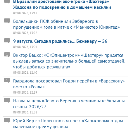
В Бразилии арестовали экс-игрока «Шахтера»
Жадсона по подозрению в домашнем насилии
09.08.2026, 13:43
Болельщики ПСЖ обвинили Забарного в
пропущенном голе в матче с «Манчестер Юнайтед»
09.08.2026, 13:22
9 августа. Сегодня родились... Беженару — 56
09.08.2026, 13:01
Виктор Вацко: «С «Эпицентром» «Шахтеру» придется
1
выкладываться со значительно большей самоотдачей,
чтобы добиться результата»
09.08.2026, 12:40
Гвардиола посоветовал Родри перейти в «Барселону»
1
вместо «Реала»
09.08.2026, 12:19
Названа цель «Левого Берега» в чемпионате Украины
сезона-2026/27
09.08.2026, 11:58
Юрий Вирт: «Полесью» в матче с «Харьковом» отдам
маленькое преимущество»