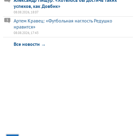
Александр Пищур: «Хотелось бы достичь таких
успехов, как Довбик»
08.08.2026, 18:07
Артем Кравец: «Футбольная наглость Редушко
3
нравится»
08.08.2026, 17:43
Все новости →