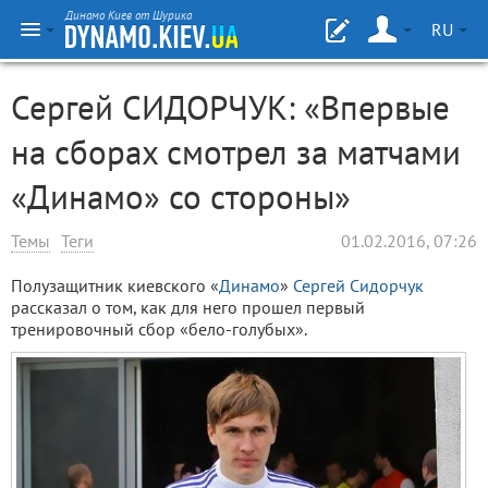
Динамо Киев от Шурика
RU
Сергей СИДОРЧУК: «Впервые
на сборах смотрел за матчами
«Динамо» со стороны»
Темы
Теги
01.02.2016, 07:26
Полузащитник киевского «
Динамо
»
Сергей Сидорчук
рассказал о том, как для него прошел первый
тренировочный сбор «бело-голубых».