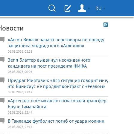
RU
Новости
«Астон Вилла» начала переговоры по поводу
защитника мадридского «Атлетико»
06.08.2026, 02:28
Зепп Блаттер выдвинул неожиданного
кандидата на пост президента ФИФА
06.08.2026, 00:04
Предраг Миятович: «Вся ситуация говорит мне,
что Винисиус не продлит контракт с «Реалом»
05.08.2026, 23:12
«Арсенал» и «Ньюкасл» согласовали трансфер
Бруно Гимарайнса
05.08.2026, 22:44
В Таиланде футболист погиб от удара молнии
05.08.2026, 22:16