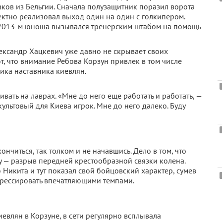
ков из Бельгии. Сначала полузащитник поразил ворота
ектно реализовал выход один на один с голкипером.
в 2013-м юноша вызывался тренерским штабом на помощь
ександр Хацкевич уже давно не скрывает своих
т, что внимание Ребова Корзун привлек в том числе
ика наставника киевлян.
вать на лаврах. «Мне до него еще работать и работать, —
ультовый для Киева игрок. Мне до него далеко. Буду
ончиться, так толком и не начавшись. Дело в том, что
у — разрыв передней крестообразной связки колена.
о Никита и тут показал свой бойцовский характер, сумев
огрессировать впечатляющими темпами.
евлян в Корзуне, в сети регулярно всплывала