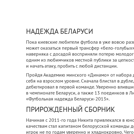
НАДЕЖДА БЕЛАРУСИ
Пока киевские любители футбола в уже вовсю раз
может оказаться первый трансфер «бело-голубых»
наверняка с досадой восприняли потерю молодого х
одним из любимчиков местной публики за цепкость
и начать атаку, пробить с любой дистанции.
Пройдя Академию минского «Динамо» от набора д
себя на взрослом уровне. Сначала блистал в дубле,
дебютировал в первой команде. Уверенно влившись
в чемпионате Беларуси, а также 13 поединков в Л
«Футбольная надежда Беларуси-2013».
ПРИРОЖДЕННЫЙ СБОРНИК
Начиная с 2011-го года Никита привлекался в юн
качествам стал капитаном белорусской команды до 
игрок не по годам уверенно и хладнокровно. Чего 