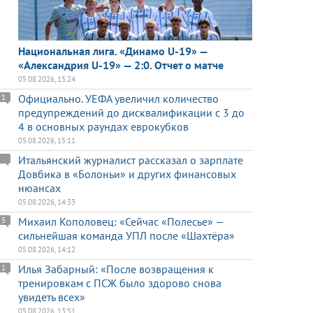
Национальная лига. «Динамо U-19» —
«Александрия U-19» — 2:0. Отчет о матче
05.08.2026, 15:24
Официально. УЕФА увеличил количество
1
предупреждений до дисквалификации с 3 до
4 в основных раундах еврокубков
05.08.2026, 15:11
Итальянский журналист рассказал о зарплате
Довбика в «Болоньи» и других финансовых
нюансах
05.08.2026, 14:33
Михаил Кополовец: «Сейчас «Полесье» —
5
сильнейшая команда УПЛ после «Шахтёра»
05.08.2026, 14:12
Илья Забарный: «После возвращения к
1
тренировкам с ПСЖ было здорово снова
увидеть всех»
05.08.2026, 13:51