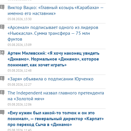
Виктор Вацко: «Главный козырь «Карабаха» —
1
именно его наставник»
05.08.2026, 13:30
«Арсенал» подписывает одного из лидеров
2
«Ньюкасла». Сумма трансфера — 75 млн
фунтов
05.08.2026, 13:09
Артем Милевский: «Я хочу наконец увидеть
14
«Динамо». Нормальное «Динамо», которое
понимает, как хочет играть»
05.08.2026, 12:48
«Заря» объявила о подписании Юрченко
1
05.08.2026, 12:27
The Independent назвал главного претендента
2
на «Золотой мяч»
05.08.2026, 12:06
«Ему нужен был какой-то толчок и он это
понимал», — генеральный директор «Карпат»
про переход Сыча в «Динамо»
05.08.2026, 11:45