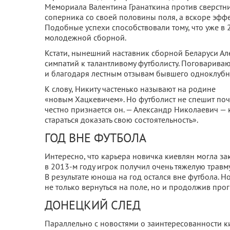
Мемориала Валентина Гранаткина против сверстни
соперника со своей половины поля, а вскоре эфф
Подобные успехи способствовали тому, что уже 
молодежной сборной.
Кстати, нынешний наставник сборной Беларуси Ал
симпатий к талантливому футболисту. Поговариваю
и благодаря лестным отзывам бывшего одноклубн
К слову, Никиту частенько называют на родине
«новым Хацкевичем». Но футболист не спешит почи
честно признается он. — Александр Николаевич — к
стараться доказать свою состоятельность».
ГОД ВНЕ ФУТБОЛА
Интересно, что карьера новичка киевлян могла зак
в 2013-м году игрок получил очень тяжелую травм
В результате юноша на год остался вне футбола. Н
не только вернуться на поле, но и продолжив пр
ДОНЕЦКИЙ СЛЕД
Параллельно с новостями о заинтересованности ки