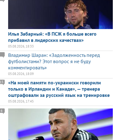
Илья Забарный: «В ПСЖ я больше всего
прибавил в лидерских качествах»
05.08.2026, 18:33
Владимир Шаран: «Задолженность перед
футболистами? Этот вопрос я не буду
комментировать»
05.08.2026, 18:09
«На моей памяти по-украински говорили
15
только в Ирландии и Канаде», — тренера
оштрафовали за русский язык на тренировке
05.08.2026, 17:45
6