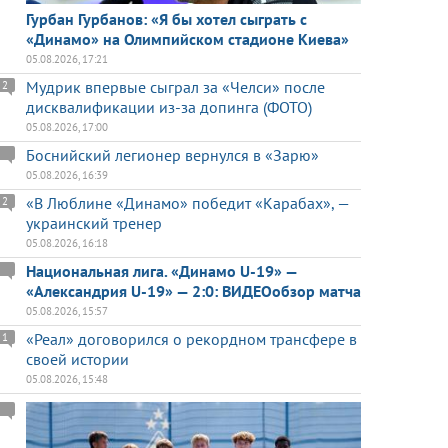
Гурбан Гурбанов: «Я бы хотел сыграть с
«Динамо» на Олимпийском стадионе Киева»
05.08.2026, 17:21
Мудрик впервые сыграл за «Челси» после
2
дисквалификации из-за допинга (ФОТО)
05.08.2026, 17:00
Боснийский легионер вернулся в «Зарю»
05.08.2026, 16:39
«В Люблине «Динамо» победит «Карабах», —
2
украинский тренер
05.08.2026, 16:18
Национальная лига. «Динамо U-19» —
«Александрия U-19» — 2:0: ВИДЕОобзор матча
05.08.2026, 15:57
«Реал» договорился о рекордном трансфере в
1
своей истории
05.08.2026, 15:48