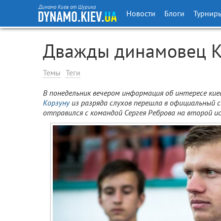
Динамо Киев от Шурика
Новости
Блоги
Турнир
Дважды динамовец К
Темы
Теги
В понедельник вечером информация об интересе кие
Корзуну
из разряда слухов перешла в официальный 
отправился с командой Сергея Реброва на второй исп