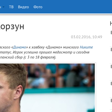
ы
ТВ
Видео
Фото
орзун
03.02.2016, 10:49
вского «
Динамо
» к хавбеку «Динамо» минского
Никите
статус. Игрок успешно прошел медосмотр и сегодня
анский сбор (с 3 по 18 февраля).