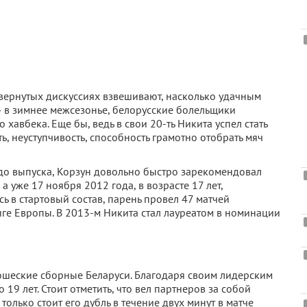
вернутых дискуссиях взвешивают, насколько удачным
 в зимнее межсезонье, белорусские болельщики
авбека. Еще бы, ведь в свои 20-ть Никита успел стать
, неуступчивость, способность грамотно отобрать мяч
о выпуска, Корзун довольно быстро зарекомендовал
 а уже 17 ноября 2012 года, в возрасте 17 лет,
 в стартовый состав, парень провел 47 матчей
иге Европы. В 2013-м Никита стал лауреатом в номинации
ошеские сборные Беларуси. Благодаря своим лидерским
19 лет. Стоит отметить, что вел партнеров за собой
только стоит его дубль в течение двух минут в матче