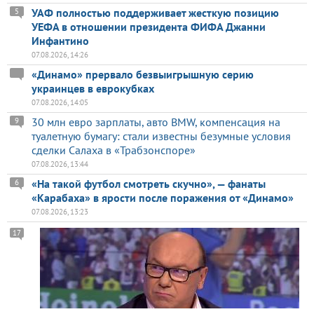
УАФ полностью поддерживает жесткую позицию
5
УЕФА в отношении президента ФИФА Джанни
Инфантино
07.08.2026, 14:26
«Динамо» прервало безвыигрышную серию
украинцев в еврокубках
07.08.2026, 14:05
30 млн евро зарплаты, авто BMW, компенсация на
9
туалетную бумагу: стали известны безумные условия
сделки Салаха в «Трабзонспоре»
07.08.2026, 13:44
«На такой футбол смотреть скучно», — фанаты
6
«Карабаха» в ярости после поражения от «Динамо»
07.08.2026, 13:23
17