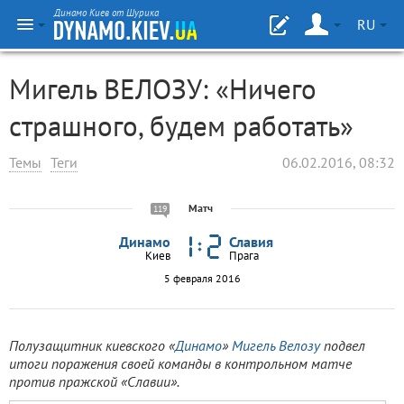
Динамо Киев от Шурика
RU
Мигель ВЕЛОЗУ: «Ничего
страшного, будем работать»
Темы
Теги
06.02.2016, 08:32
Матч
119
Динамо
Славия
Киев
Прага
5 февраля 2016
Полузащитник киевского «
Динамо
»
Мигель Велозу
подвел
итоги поражения своей команды в контрольном матче
против пражской «Славии».