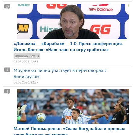
55
«Динамо» — «Карабах» — 1:0. Пресс-конференция.
Игорь Костюк: «Наш план на игру сработал»
Dynamo.kiev.ua
06.08.2026, 22:33
Моуринью лично участвует в переговорах с
1
Винисиусом
06.08.2026, 22:29
8
Матвей Пономаренко: «Слава Богу, забил и прервал
свою безголевую серию»