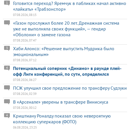
Готовится переход? Яремчук в пабликах начал активно
1
«лайкать» «Трабзонспор»
07.08.2026, 08:15
«Газон прослужил более 20 лет. Дренажная система
уже не выполняла своих функций», — гендир
«Оболони» о замене газона
07.08.2026, 07:47
Хаби Алонсо: «Решение выпустить Мудрика было
3
эмоциональным»
07.08.2026, 07:12
Потенциальный соперник «Динамо» в раунде плей-
4
офф Лиги конференций, по сути, определился
07.08.2026, 06:27
ПСЖ улучшил свое предложение по трансферу Судзуки
07.08.2026, 02:39
В «Арсенале» уверены в трансфере Винисиуса
07.08.2026, 00:12
Криштиану Роналду показал свою невероятную
4
коллекцию суперкаров (ФОТО)
06.08.2026, 23:25