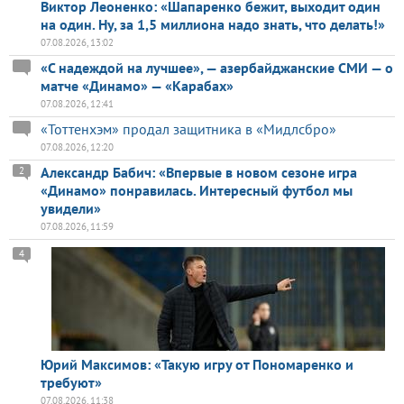
Виктор Леоненко: «Шапаренко бежит, выходит один
на один. Ну, за 1,5 миллиона надо знать, что делать!»
07.08.2026, 13:02
«С надеждой на лучшее», — азербайджанские СМИ — о
матче «Динамо» — «Карабах»
07.08.2026, 12:41
«Тоттенхэм» продал защитника в «Мидлсбро»
07.08.2026, 12:20
Александр Бабич: «Впервые в новом сезоне игра
2
«Динамо» понравилась. Интересный футбол мы
увидели»
07.08.2026, 11:59
4
Юрий Максимов: «Такую игру от Пономаренко и
требуют»
07.08.2026, 11:38