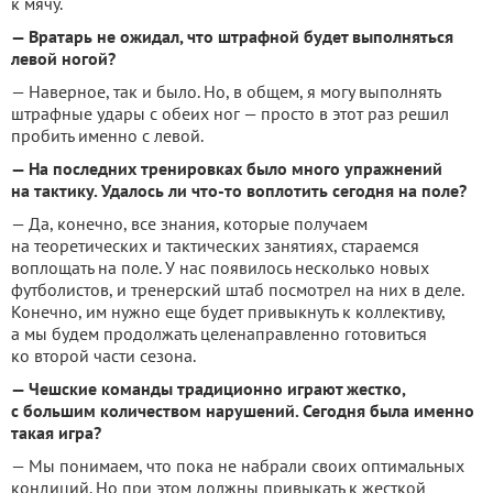
к мячу.
— Вратарь не ожидал, что штрафной будет выполняться
левой ногой?
— Наверное, так и было. Но, в общем, я могу выполнять
штрафные удары с обеих ног — просто в этот раз решил
пробить именно с левой.
— На последних тренировках было много упражнений
на тактику.
Удалось ли что-то воплотить сегодня на поле?
— Да, конечно, все знания, которые получаем
на теоретических и тактических занятиях, стараемся
воплощать на поле. У нас появилось несколько новых
футболистов, и тренерский штаб посмотрел на них в деле.
Конечно, им нужно еще будет привыкнуть к коллективу,
а мы будем продолжать целенаправленно готовиться
ко второй части сезона.
— Чешские команды традиционно играют жестко,
с большим количеством нарушений. Сегодня была именно
такая игра?
— Мы понимаем, что пока не набрали своих оптимальных
кондиций. Но при этом должны привыкать к жесткой