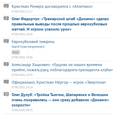
Кристиан Ромеро договорился с «Атлетико»
1
07.08.2026, 11:17
Олег Федорчук: «Тренерский штаб «Динамо» сделал
4
правильные выводы после прошлых еврокубковых
матчей. И игроки усвоили урок»
07.08.2026, 10:56
Єврокубковий тиждень
2
Сергій Гусак (sergiomole1)
Блог
07.08.2026, 10:46
Александр Хацкевич: «Гуцуляк не нашел времени
7
прийти, пожать руку, поблагодарить президента клуба»
07.08.2026, 10:35
Официально. Кристиан Нёргор — игрок «Эвертона»
07.08.2026, 10:14
Олег Дулуб: «Тройка Тымчик, Шапаренко и Волошин
34
очень понравилась — они сразу добавили «Динамо»
скорости»
07.08.2026, 09:53