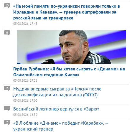
«На моей памяти по-украински говорили только в
15
Ирландии и Канаде», — тренера оштрафовали за
русский язык на тренировке
05.08.2026, 17:45
6
Гурбан Гурбанов: «Я бы хотел сыграть с «Динамо» на
Олимпийском стадионе Киева»
05.08.2026, 17:21
Мудрик впервые сыграл за «Челси» после
2
дисквалификации из-за допинга (ФОТО)
05.08.2026, 17:00
Боснийский легионер вернулся в «Зарю»
05.08.2026, 16:39
«В Люблине «Динамо» победит «Карабах», —
2
украинский тренер