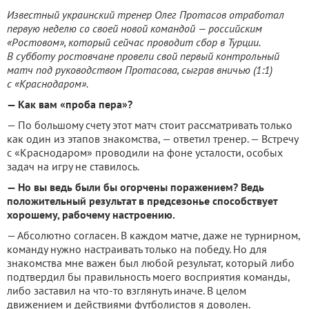
Известный украинский тренер Олег Протасов отработал
первую неделю со своей новой командой — российским
«Ростовом», который сейчас проводит сбор в Турции.
В субботу ростовчане провели свой первый контрольный
матч под руководством Протасова, сыграв вничью (1:1)
с «Краснодаром».
— Как вам «проба пера»?
— По большому счету этот матч стоит рассматривать только
как один из этапов знакомства, — ответил тренер. — Встречу
с «Краснодаром» проводили на фоне усталости, особых
задач на игру не ставилось.
— Но вы ведь были бы огорчены поражением? Ведь
положительный результат в предсезонье способствует
хорошему, рабочему настроению.
— Абсолютно согласен. В каждом матче, даже не турнирном,
команду нужно настраивать только на победу. Но для
знакомства мне важен был любой результат, который либо
подтвердил бы правильность моего восприятия команды,
либо заставил на что-то взглянуть иначе. В целом
движением и действиями футболистов я доволен.