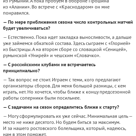
из Румынии. А пока пробуем в обороне Прошина
из «Алании». Во встрече с «Краснодаром» он мне
понравился.
— По мере приближения сезона число контрольных матчей
будет увеличиваться?
— Естественно. Пока идет закладка выносливости, а дальше
уже займемся обкаткой состава. Здесь сыграем с «Глорией»
из Быстрицы. А на втором сборе со словацкой «Сеницей»,
румынской «Унирей» и чешским «Словачко».
— С российскими клубами не встречаетесь
принципиально?
— Так вопрос не стоит. Играем с теми, кого предлагают
организаторы сборов. Для меня большой разницы, с кем
играть, нет. Но хочется, чтобы ближе к концу предсезонной
работы соперники были посильнее.
— С задачами на сезон определитесь ближе к старту?
— Могу сформулировать их уже сейчас. Минимальная цель —
место не ниже десятого. Но будем биться за максимум.
И за нашего ростовского болельщика, который, надеюсь,
нам в этом поможет.