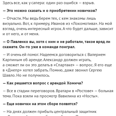
Здесь все, как у сапера: один раз ошибся — взрыв.
— Это можно сказать и о приобретении новичков?
— Отчасти. Мы ведь берем тех, с кем знакомы лишь
визуально. Вот, к примеру, Иванов из «Локомотива». На мой
взгляд, очень интересный игрок. А что будет дальше, зависит
и от него, и от меня.
— О Павленко вы, хотя с ним и не работали, такое вряд ли
скажете. Он-то уже в команде поиграл.
— И очень ей помог. Надеемся договориться с Валерием
Карпиным об аренде. Александр должен играть,
а сможет ли он это делать в «Спартаке» — вопрос. Я его еще
в «Днепр» хотел забрать. Помню, даже звонил Сергею
Шавло. Но не получилось.
— Как решается вопрос с арендой Хомича?
— Все в стадии переговоров. Вратари в «Ростове» — больная
тема. Пока взяли на просмотр Вавилина из «Носты».
— Еще новички на этом сборе появятся?
— На днях должен прибыть центральный защитник