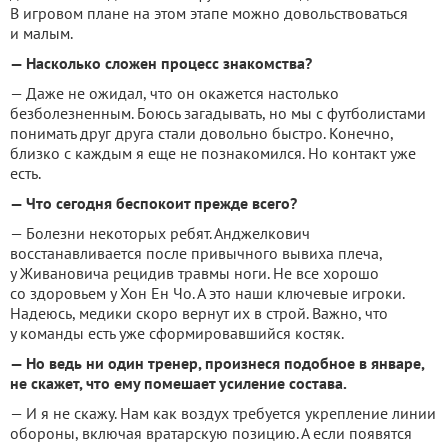
В игровом плане на этом этапе можно довольствоваться
и малым.
— Насколько сложен процесс знакомства?
— Даже не ожидал, что он окажется настолько
безболезненным. Боюсь загадывать, но мы с футболистами
понимать друг друга стали довольно быстро. Конечно,
близко с каждым я еще не познакомился. Но контакт уже
есть.
— Что сегодня беспокоит прежде всего?
— Болезни некоторых ребят. Анджелкович
восстанавливается после привычного вывиха плеча,
у Живановича рецидив травмы ноги. Не все хорошо
со здоровьем у Хон Ен Чо. А это наши ключевые игроки.
Надеюсь, медики скоро вернут их в строй. Важно, что
у команды есть уже сформировавшийся костяк.
— Но ведь ни один тренер, произнеся подобное в январе,
не скажет, что ему помешает усиление состава.
— И я не скажу. Нам как воздух требуется укрепление линии
обороны, включая вратарскую позицию. А если появятся