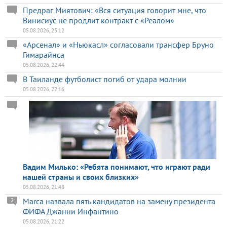
Предраг Миятович: «Вся ситуация говорит мне, что
Винисиус не продлит контракт с «Реалом»
05.08.2026, 23:12
«Арсенал» и «Ньюкасл» согласовали трансфер Бруно
Гимарайнса
05.08.2026, 22:44
В Таиланде футболист погиб от удара молнии
05.08.2026, 22:16
Вадим Милько: «Ребята понимают, что играют ради
нашей страны и своих близких»
05.08.2026, 21:48
Marca назвала пять кандидатов на замену президента
2
ФИФА Джанни Инфантино
05.08.2026, 21:22