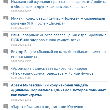
Итальянский журналист рассказал о зарплате Довбика
в «Болоньи» и других финансовых нюансах
05.08.2026, 14:33
Михаил Кополовец: «Сейчас «Полесье» — сильнейшая
5
команда УПЛ после «Шахтёра»
05.08.2026, 14:12
Илья Забарный: «После возвращения к тренировкам с
1
ПСЖ было здорово снова увидеть всех»
05.08.2026, 13:51
Виктор Вацко: «Главный козырь «Карабаха» — именно
1
его наставник»
05.08.2026, 13:30
«Арсенал» подписывает одного из лидеров
2
«Ньюкасла». Сумма трансфера — 75 млн фунтов
05.08.2026, 13:09
Артем Милевский: «Я хочу наконец увидеть
14
«Динамо». Нормальное «Динамо», которое понимает,
как хочет играть»
05.08.2026, 12:48
«Заря» объявила о подписании Юрченко
1