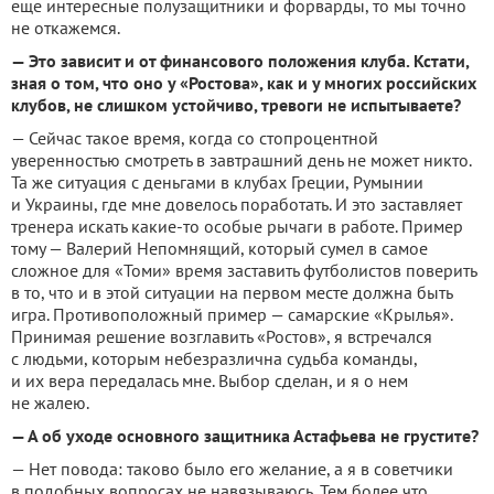
еще интересные полузащитники и форварды, то мы точно
не откажемся.
— Это зависит и от финансового положения клуба. Кстати,
зная о том, что оно у «Ростова», как и у многих российских
клубов, не слишком устойчиво, тревоги не испытываете?
— Сейчас такое время, когда со стопроцентной
уверенностью смотреть в завтрашний день не может никто.
Та же ситуация с деньгами в клубах Греции, Румынии
и Украины, где мне довелось поработать. И это заставляет
тренера искать какие-то особые рычаги в работе. Пример
тому — Валерий Непомнящий, который сумел в самое
сложное для «Томи» время заставить футболистов поверить
в то, что и в этой ситуации на первом месте должна быть
игра. Противоположный пример — самарские «Крылья».
Принимая решение возглавить «Ростов», я встречался
с людьми, которым небезразлична судьба команды,
и их вера передалась мне. Выбор сделан, и я о нем
не жалею.
— А об уходе основного защитника Астафьева не грустите?
— Нет повода: таково было его желание, а я в советчики
в подобных вопросах не навязываюсь. Тем более что