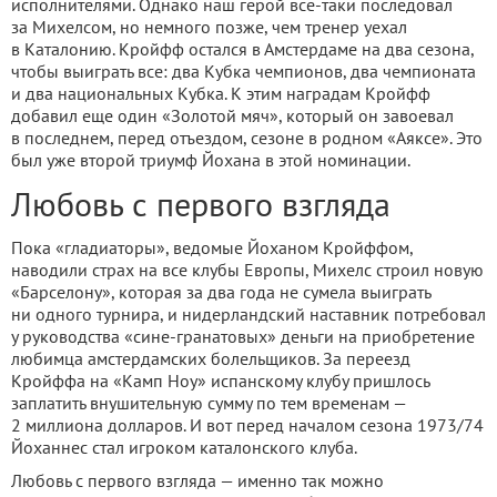
исполнителями. Однако наш герой все-таки последовал
за Михелсом, но немного позже, чем тренер уехал
в Каталонию. Кройфф остался в Амстердаме на два сезона,
чтобы выиграть все: два Кубка чемпионов, два чемпионата
и два национальных Кубка. К этим наградам Кройфф
добавил еще один «Золотой мяч», который он завоевал
в последнем, перед отъездом, сезоне в родном «Аяксе». Это
был уже второй триумф Йохана в этой номинации.
Любовь с первого взгляда
Пока «гладиаторы», ведомые Йоханом Кройффом,
наводили страх на все клубы Европы, Михелс строил новую
«Барселону», которая за два года не сумела выиграть
ни одного турнира, и нидерландский наставник потребовал
у руководства «сине-гранатовых» деньги на приобретение
любимца амстердамских болельщиков. За переезд
Кройффа на «Камп Ноу» испанскому клубу пришлось
заплатить внушительную сумму по тем временам —
2 миллиона долларов. И вот перед началом сезона 1973/74
Йоханнес стал игроком каталонского клуба.
Любовь с первого взгляда — именно так можно