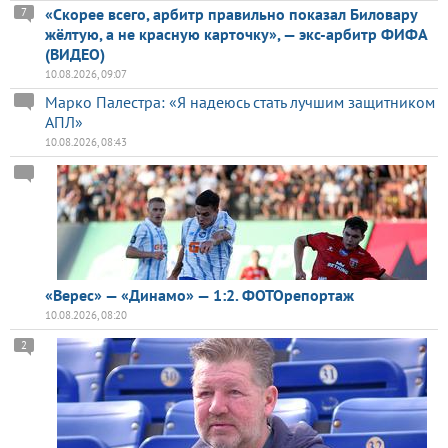
«Скорее всего, арбитр правильно показал Биловару
7
жёлтую, а не красную карточку», — экс-арбитр ФИФА
(ВИДЕО)
10.08.2026, 09:07
Марко Палестра: «Я надеюсь стать лучшим защитником
АПЛ»
10.08.2026, 08:43
«Верес» — «Динамо» — 1:2. ФОТОрепортаж
10.08.2026, 08:20
2