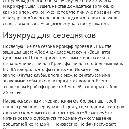
статус «Свадебного генерала» ему очень не хотелось.
И Кройфф ушел... Ушел, не став дожидаться вопиющих
криков о том, что, он уже не тот, что пик уже позади и что
в безупречной карьере нидерландского гения наступил
спад, связанный с мчащимся ему навстречу закатом.
Изумруд для середняков
Последующие два сезона Кройфф провел в США, где
защищал цвета «Лос-Анджелес Ацтекс» и «Вашингтон
Дипломатс». Ничем примечательным эти два сезона
не запомнились ни для Кройффа, ни для его болельщиков.
В США говорили, что факт того, что Йохан играл
за упомянутые клубы, вполне можно считать самыми
знаковыми событиям в истории этих команд. Всего
за океаном Кройфф провел 59 матчей, в которых забил
26 мячей.
Наевшись скучным американским футболом, наш герой
принял решение вернуться в Европу, где подписал контракт
с весьма скромным испанским клубом «Леванте». Что
мотивировало футболиста «подмахнуть» соглашение
с заштатной командой — неизвестно, но факт есть факт: