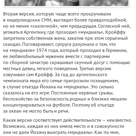
Вторая версия, которую чаще всего прокручивали
в нидерландских СМИ, выглядит более правдоподобной,
но не менее «сказочной», чем предыдущая. Согласной ней,
уезжать в Аргентину, где проходил «мундиаль», Кройффу
запретила собственная жена, закатив при этом серьезный
скандал. Поговаривают, супруга разузнала о том, что
на «мундиале» 1974 года, который проходил в Германии,
ее любвеобильный муженек вместе с партнерами
по сборной зачастую скрашивал скучный досуг с помощью
местных девиц легкого поведения. Третью версию
озвучивал сам Кройфф. За год до аргентинского
чемпионата мира его семье пригрозили похищением,
в случае отъезда Йохана на «мундиаль». Это сильно
сказалось на его игре. Постоянные нервные срывы,
беспокойство за безопасность родных и близких мешали
концентрироваться на футболе. Поэтому об отъезде
за океан не могло быть и речи.
Какая версия соответствует действительности — неизвестно.
Возможно, каждая из них имела место и в совокупности
они не дали Йохану выиграть «мундиаль». Как по мне,