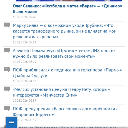
Олег Саленко: «Футбола в матче «Верес» — «Динамо»
было мало»
10.08.2026, 07:49
Марку Силва — о возможном уходе Трубина: «Что
касается трансферного рынка, он не влияет на мои
решения как тренера»
10.08.2026, 07:14
Алексей Паламарчук: «Против «Гента» ЛНЗ просто
нужно было реализовать свои моменты»
10.08.2026, 06:29
ПСЖ приблизился к подписанию голкипера «Пармы»
1
Дзайона Судзуки
10.08.2026, 04:23
«Челси» установил цену на Педру Нету, которым
интересуется «Манчестер Сити»
10.08.2026, 02:57
ПСЖ предупредил «Барселону» о договорённости с
Ферраном Торресом
10.08.2026, 00:32
Федерико Вальверде: «Я не ожидал, что Моуринью