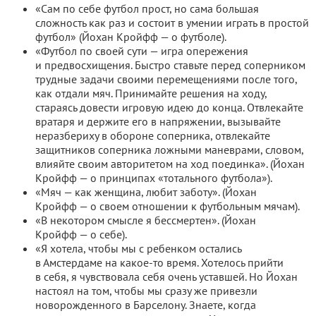
«Сам по себе футбол прост, но сама большая
сложность как раз и состоит в умении играть в простой
футбол» (Йохан Кройфф — о футболе).
«Футбол по своей сути — игра опережения
и предвосхищения. Быстро ставьте перед соперником
трудные задачи своими перемещениями после того,
как отдали мяч. Принимайте решения на ходу,
стараясь довести игровую идею до конца. Отвлекайте
вратаря и держите его в напряжении, вызывайте
неразбериху в обороне соперника, отвлекайте
защитников соперника ложными маневрами, словом,
влияйте своим авторитетом на ход поединка». (Йохан
Кройфф — о принципах «тотального футбола»).
«Мяч — как женщина, любит заботу». (Йохан
Кройфф — о своем отношении к футбольным мячам).
«В некотором смысле я бессмертен». (Йохан
Кройфф — о себе).
«Я хотела, чтобы мы с ребенком остались
в Амстердаме на какое-то время. Хотелось прийти
в себя, я чувствовала себя очень уставшей. Но Йохан
настоял на том, чтобы мы сразу же привезли
новорожденного в Барселону. Знаете, когда