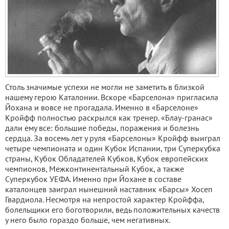
Столь значимые успехи не могли не заметить в близкой
нашему герою Каталонии. Вскоре «Барселона» пригласила
Йохана и вовсе не прогадала. Именно в «Барселоне»
Кройфф полностью раскрылся как тренер. «Блау-гранас»
дали ему все: большие победы, поражения и болезнь
сердца. За восемь лет у руля «Барселоны» Кройфф выиграл
четыре чемпионата и один Кубок Испании, три Суперкубка
страны, Кубок Обладателей Кубков, Кубок европейских
чемпионов, Межконтинентальный Кубок, а также
Суперкубок УЕФА. Именно при Йохане в составе
каталонцев заиграл нынешний наставник «Барсы» Хосеп
Гвардиола. Несмотря на непростой характер Кройффа,
болельщики его боготворили, ведь положительных качеств
у него было гораздо больше, чем негативных.