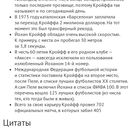
только последнее прозвище, поэтому Кройффа так
называют и по сегодняшний день.
В 1973 году каталонская «Барселона» заплатила
за переход Кройффа 2 миллиона долларов. На тот
момент это был трансферный рекорд.
Йохан Кройфф обладал очень высокой скоростью.
К примеру, с места он пробегал 30 метров
за 3,8 секунды.
В честь 60-летия Кройфф в его родном клубе —
«Аяксе» — навсегда исключили из пользования
излюбленный Йоханом 14-й номер.
Международная Федерация футбольной истории
и статистики поставила Кройффа на второе место,
после Пеле, в списке лучших футболистов ХХ столетия.
А сам Пеле включил Йохана в список ФИФА 100. В этот
перечень вошло 125 лучших футболистов (из числа
тех, кто тогда были в живых).
Всего за свою карьеру Кройфф провел 702
официальных матча, в которых забил 405
Цитаты