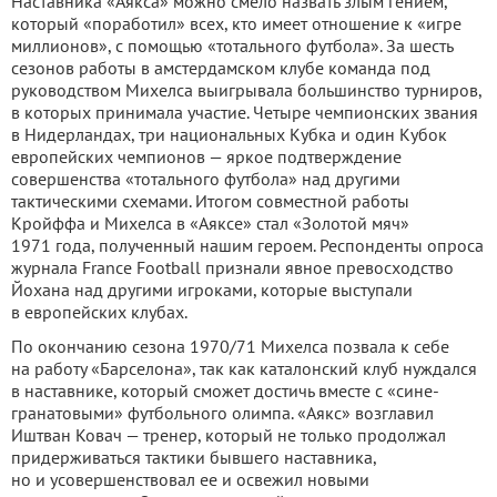
Наставника «Аякса» можно смело назвать злым гением,
который «поработил» всех, кто имеет отношение к «игре
миллионов», с помощью «тотального футбола». За шесть
сезонов работы в амстердамском клубе команда под
руководством Михелса выигрывала большинство турниров,
в которых принимала участие. Четыре чемпионских звания
в Нидерландах, три национальных Кубка и один Кубок
европейских чемпионов — яркое подтверждение
совершенства «тотального футбола» над другими
тактическими схемами. Итогом совместной работы
Кройффа и Михелса в «Аяксе» стал «Золотой мяч»
1971 года, полученный нашим героем. Респонденты опроса
журнала France Football признали явное превосходство
Йохана над другими игроками, которые выступали
в европейских клубах.
По окончанию сезона 1970/71 Михелса позвала к себе
на работу «Барселона», так как каталонский клуб нуждался
в наставнике, который сможет достичь вместе с «сине-
гранатовыми» футбольного олимпа. «Аякс» возглавил
Иштван Ковач — тренер, который не только продолжал
придерживаться тактики бывшего наставника,
но и усовершенствовал ее и освежил новыми