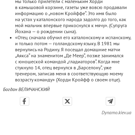
мы только прилетели с маленьким Хорди
в камышовой корзине, газеты уже вовсю продавали
информацию о „новом Кройффе“. Это имя было
на устах у каталонского народа задолго до того, как
мой мальчик впервые прикоснулся к мячу». (Супруга
Йохана — о рождении сына).
«Отец сначала обучил его каталонскому и испанскому,
и только потом — голландскому языку. В 1981 мы
вернулись на Родину. Я посещал домашние матчи
„Аякса“ на знаменитом „Де Меер“, позже занимался
с юношеской командой „гладиаторов“. Когда мне
стукнуло 14, отец вернулся в „Барселону“, уже
тренером, записав меня в соответствующую моему
возрасту команду» (Хорди Кройфф о своем отце).
Богдан ВЕЛИЧАНСКИЙ
Dynamo.kiev.ua