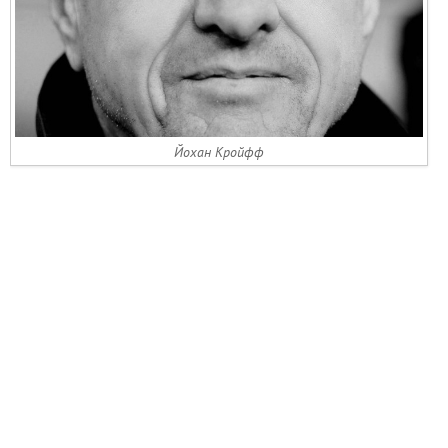
Йохан Кройфф