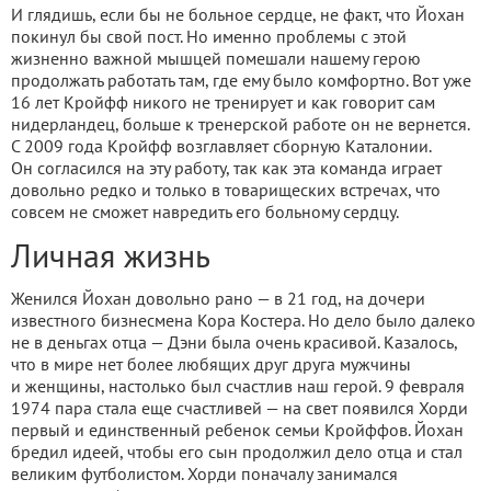
И глядишь, если бы не больное сердце, не факт, что Йохан
покинул бы свой пост. Но именно проблемы с этой
жизненно важной мышцей помешали нашему герою
продолжать работать там, где ему было комфортно. Вот уже
16 лет Кройфф никого не тренирует и как говорит сам
нидерландец, больше к тренерской работе он не вернется.
С 2009 года Кройфф возглавляет сборную Каталонии.
Он согласился на эту работу, так как эта команда играет
довольно редко и только в товарищеских встречах, что
совсем не сможет навредить его больному сердцу.
Личная жизнь
Женился Йохан довольно рано — в 21 год, на дочери
известного бизнесмена Кора Костера. Но дело было далеко
не в деньгах отца — Дэни была очень красивой. Казалось,
что в мире нет более любящих друг друга мужчины
и женщины, настолько был счастлив наш герой. 9 февраля
1974 пара стала еще счастливей — на свет появился Хорди
первый и единственный ребенок семьи Кройффов. Йохан
бредил идеей, чтобы его сын продолжил дело отца и стал
великим футболистом. Хорди поначалу занимался