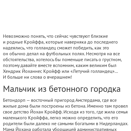
Невозможно понять, что сейчас чувствуют близкие
и родные Кройффа, которые наверняка до последнего
надеялись, что голландец сможет победить, как это
он обычно делал на футбольных полях. Несмотря на все
обстоятельства, хотелось бы поменьше писать о грустном,
поэтому давайте вместе вспомним, каким великим был
Хендрик Йоханнес Кройфф или «Летучий голландец»...
И больше ни слова о вчерашнем!
Мальчик из бетонного городка
Бетондорп — восточный пригород Амстердама, где все
жилые дома были построены из бетона. Именно там провел
свое детство Йохан Кройфф. Исходя из того, где жила семья
маленького Кройффа, легко можно определить, что его
родители были далеко не самыми богатыми в Нидерландах.
Мама Йохана работала уборщицей административных