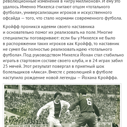
революционные изменения в «игру миллионов». И ему это
удалось. Именно Михелса считают отцом «тотального
футбола», универсализации игроков и искусственного
офсайда — того, что стало нормами современного футбола.
Кройфф проникся идеями своего наставника
и основательно помог их реализовать на поле. Многие
специалисты поговаривают: если бы у Михелся не было
в распоряжении таких игроков как Кройфф, то наставник
не сумел бы полностью реализовать идею «тотального
футбола». Под руководством Михелса Йохан стал стабильно
играть в стартовом составе своего клуба, и в 24 играх забил
25 мячей. Этот результат повергал в приятный шок
болельщиков «Аякса». Вместе с революцией в футболе
наступило рождение новой легенды — Йохана Кройффа.