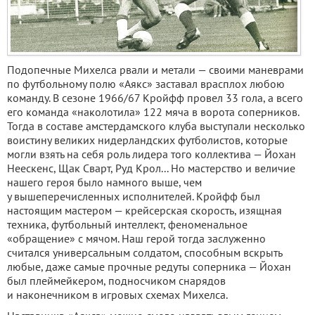
Подопечные Михелса рвали и метали — своими маневрами
по футбольному полю «Аякс» заставал врасплох любою
команду. В сезоне 1966/67 Кройфф провел 33 гола, а всего
его команда «наколотила» 122 мяча в ворота соперников.
Тогда в составе амстердамского клуба выступали несколько
воистину великих нидерландских футболистов, которые
могли взять на себя роль лидера того коллектива — Йохан
Неескенс, Щак Сварт, Руд Крол... Но мастерство и величие
нашего героя было намного выше, чем
у вышеперечисленных исполнителей. Кройфф был
настоящим мастером — крейсерская скорость, изящная
техника, футбольный интеллект, феноменальное
«обращение» с мячом. Наш герой тогда заслуженно
считался универсальным солдатом, способным вскрыть
любые, даже самые прочные редуты соперника — Йохан
был плеймейкером, подносчиком снарядов
и наконечником в игровых схемах Михелса.