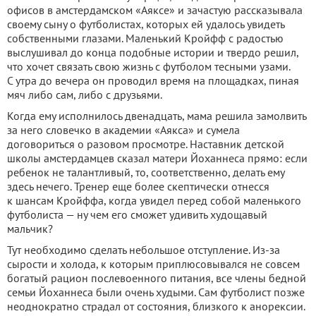
офисов в амстердамском «Аяксе» и зачастую рассказывала
своему сыну о футболистах, которых ей удалось увидеть
собственными глазами. Маленький Кройфф с радостью
выслушивал до конца подобные истории и твердо решил,
что хочет связать свою жизнь с футболом тесными узами.
С утра до вечера он проводил время на площадках, пиная
мяч либо сам, либо с друзьями.
Когда ему исполнилось двенадцать, мама решила замолвить
за него словечко в академии «Аякса» и сумела
договориться о разовом просмотре. Наставник детской
школы амстердамцев сказал матери Йоханнеса прямо: если
ребенок не талантливый, то, соответственно, делать ему
здесь нечего. Тренер еще более скептически отнесся
к шансам Кройффа, когда увидел перед собой маленького
футболиста — ну чем его сможет удивить худощавый
мальчик?
Тут необходимо сделать небольшое отступление. Из-за
сырости и холода, к которым приплюсовывался не совсем
богатый рацион послевоенного питания, все члены бедной
семьи Йоханнеса были очень худыми. Сам футболист позже
неоднократно страдал от состояния, близкого к анорексии.