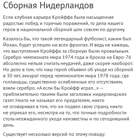
Сборная Нидерландов
Если клубная карьера Кройффа была насыщенная
радостью побед и горечью поражений, то дела нашего
героя в национальной сборной шли совсем по-другому.
Казалось бы, что такой легендарный футболист, каким был
Йохан, будет успешен на всех фронтах. И ведь не кажешь,
что выступления Кройффа за сборную были провальным.
Серебро чемпионата мира 1974 года и бронза на Евро-76
абсолютно нельзя считать неудачей, даже скорее наоборот.
Но дело в том, что наш герой объявил об уходе из сборной
в 30 лет, аккурат перед чемпионатом мира 1978 года, где
голландцы, существенно ослабленные его отсутствием,
взяли серебро. «А если бы Кройфф играл...» —
приблизительно такими были заголовки нидерландских
газет. Никто не называл его предателем, никто
не оговаривал в том, что он подвел свою страну, никто
не упрекал его, несмотря на то, что точные подробности
столь неожиданного ухода неизвестны и по сегодняшний
день.
Существует несколько версий по этому поводу: