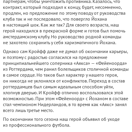
партнерам, чтобы уничтожить противника. Казалось, что
контракт, который подходил к концу, будет, несомненно,
продлен, но предложение по этому поводу от руководства
клуба так и не последовало, что повергло Йохана
в настоящий шок. Как же так? Для своего возраста, наш
герой находился в прекрасной форме и готов был помочь
амстердамскому клубу. Но руководство родной команды
не захотело сохранить у себя харизматичного Йохана.
Однако сам Кройфф даже не думал об окончании карьеры,
и поэтому с радостью согласился на предложение
принципиальнейшего соперника «Аякса» — «Фейеноорда»
из Роттердама, чем ранил болельщиков столичной команды
в самое сердце. Но таков был характер у нашего героя,
он никогда не уклонялся от конфликтов. Переход в состав
роттердамцев был самым идеальным способом уйти,
хлопнув дверью. И Кройфф отлично воспользовался этой
возможностью. При этом «Фейеноорд» с Йоханом в составе
стал чемпионом Нидерландов, в то время как «Аякс» занял
всего лишь третье место.
По окончании того сезона наш герой объявил об уходе
из профессионального футбола.