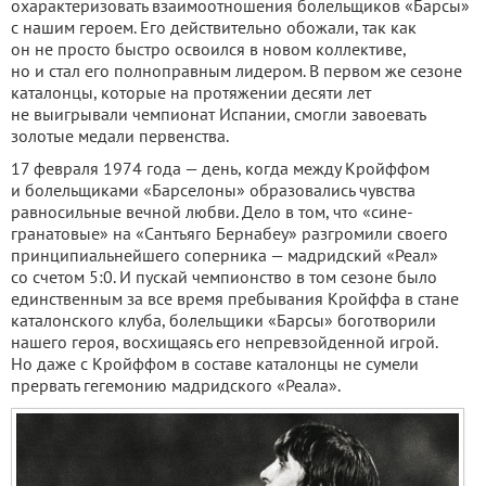
охарактеризовать взаимоотношения болельщиков «Барсы»
с нашим героем. Его действительно обожали, так как
он не просто быстро освоился в новом коллективе,
но и стал его полноправным лидером. В первом же сезоне
каталонцы, которые на протяжении десяти лет
не выигрывали чемпионат Испании, смогли завоевать
золотые медали первенства.
17 февраля 1974 года — день, когда между Кройффом
и болельщиками «Барселоны» образовались чувства
равносильные вечной любви. Дело в том, что «сине-
гранатовые» на «Сантьяго Бернабеу» разгромили своего
принципиальнейшего соперника — мадридский «Реал»
со счетом 5:0. И пускай чемпионство в том сезоне было
единственным за все время пребывания Кройффа в стане
каталонского клуба, болельщики «Барсы» боготворили
нашего героя, восхищаясь его непревзойденной игрой.
Но даже с Кройффом в составе каталонцы не сумели
прервать гегемонию мадридского «Реала».