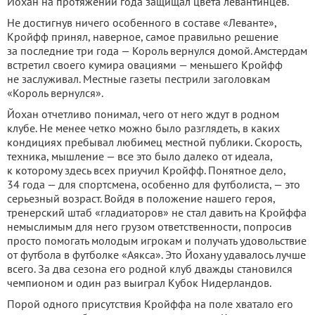
Йохан на протяжении года защищал цвета левантинцев.
Не достигнув ничего особенного в составе «Леванте»,
Кройфф принял, наверное, самое правильно решение
за последние три года — Король вернулся домой. Амстердам
встретил своего кумира овациями — меньшего Кройфф
не заслуживал. Местные газеты пестрили заголовкам
«Король вернулся».
Йохан отчетливо понимал, чего от него ждут в родном
клубе. Не менее четко можно было разглядеть, в каких
кондициях пребывал любимец местной публики. Скорость,
техника, мышление — все это было далеко от идеала,
к которому здесь всех приучил Кройфф. Понятное дело,
34 года — для спортсмена, особенно для футболиста, — это
серьезный возраст. Войдя в положение нашего героя,
тренерский штаб «гладиаторов» не стал давить на Кройффа
немыслимым для него грузом ответственности, попросив
просто помогать молодым игрокам и получать удовольствие
от футбола в футболке «Аякса». Это Йохану удавалось лучше
всего. За два сезона его родной клуб дважды становился
чемпионом и один раз выиграл Кубок Нидерландов.
Порой одного присутствия Кройффа на поле хватало его