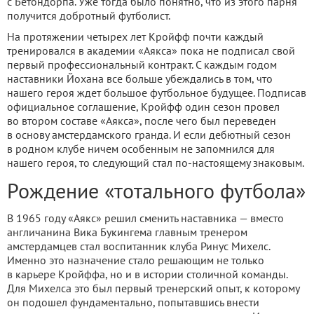
с Бетондорпа. Уже тогда было понятно, что из этого парня
получится добротный футболист.
На протяжении четырех лет Кройфф почти каждый
тренировался в академии «Аякса» пока не подписал свой
первый профессиональный контракт. С каждым годом
наставники Йохана все больше убеждались в том, что
нашего героя ждет большое футбольное будущее. Подписав
официальное соглашение, Кройфф один сезон провел
во втором составе «Аякса», после чего был переведен
в основу амстердамского гранда. И если дебютный сезон
в родном клубе ничем особенным не запомнился для
нашего героя, то следующий стал по-настоящему знаковым.
Рождение «тотального футбола»
В 1965 году «Аякс» решил сменить наставника — вместо
англичанина Вика Букингема главным тренером
амстердамцев стал воспитанник клуба Ринус Михелс.
Именно это назначение стало решающим не только
в карьере Кройффа, но и в истории столичной команды.
Для Михелса это был первый тренерский опыт, к которому
он подошел фундаментально, попытавшись внести