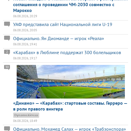
соглашения о проведении ЧМ-2030 совместно с
Марокко
06.08.2026, 20:29
УАФ представила сайт Национальной лиги U-19
06.08.2026, 20:05
Официально. Ян Диоманде — игрок «Реала»
06.08.2026, 19:41
«Карабах» в Люблине поддержат 300 болельщиков
2
06.08.2026, 19:17
30
«Динамо» — «Карабах»: стартовые составы. Герреро —
в роли правого вингера
Dynamo.kiev.ua
06.08.2026, 18:49
Официально. Мохамед Салах — игрок «Трабзонспора»