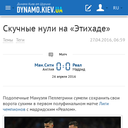
Динамо Киев от Шурика
RU
Скучные нули на «Этихаде»
Темы
Теги
27.04.2016, 06:59
Матч
19
Ман.Сити
Реал
Англия
Мадрид
26 апреля 2016
Подопечные Мануэля Пеллегрини сумели сохранить свои
ворота сухими в первом полуфинальном матче
Лиги
чемпионов
с мадридским «Реалом».