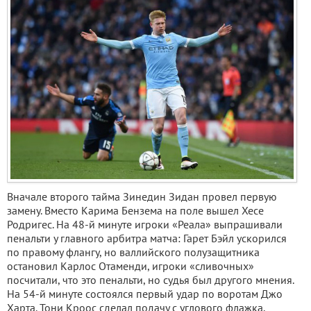
Вначале второго тайма Зинедин Зидан провел первую
замену. Вместо Карима Бензема на поле вышел Хесе
Родригес. На 48-й минуте игроки «Реала» выпрашивали
пенальти у главного арбитра матча: Гарет Бэйл ускорился
по правому флангу, но валлийского полузащитника
остановил Карлос Отаменди, игроки «сливочных»
посчитали, что это пенальти, но судья был другого мнения.
На 54-й минуте состоялся первый удар по воротам Джо
Харта. Тони Кроос сделал подачу с углового флажка,