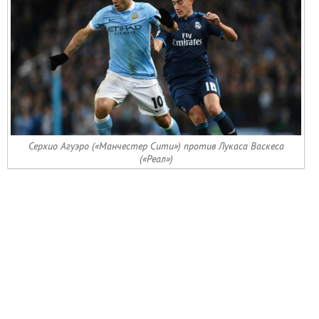
Серхио Агуэро («Манчестер Сити») против Лукаса Васкеса
(«Реал»)