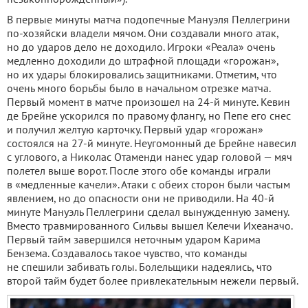
В первые минуты матча подопечные Мануэля Пеллегрини
по-хозяйски владели мячом. Они создавали много атак,
но до ударов дело не доходило. Игроки «Реала» очень
медленно доходили до штрафной площади «горожан»,
но их удары блокировались защитниками. Отметим, что
очень много борьбы было в начальном отрезке матча.
Первый момент в матче произошел на 24-й минуте. Кевин
де Брейне ускорился по правому флангу, но Пепе его снес
и получил желтую карточку. Первый удар «горожан»
состоялся на 27-й минуте. Неугомонный де Брейне навесил
с углового, а Николас Отаменди нанес удар головой — мяч
полетел выше ворот. После этого обе команды играли
в «медленные качели». Атаки с обеих сторон были частым
явлением, но до опасности они не приводили. На 40-й
минуте Мануэль Пеллегрини сделал вынужденную замену.
Вместо травмированного Сильвы вышел Келечи Ихеаначо.
Первый тайм завершился неточным ударом Карима
Бензема. Создавалось такое чувство, что команды
не спешили забивать голы. Болельщики надеялись, что
второй тайм будет более привлекательным нежели первый.