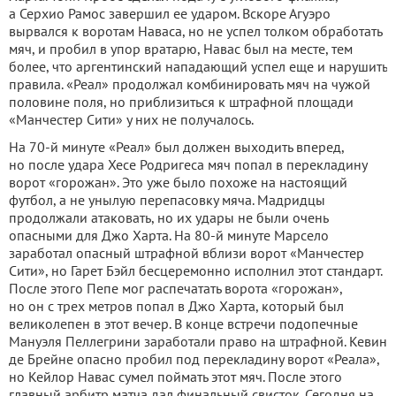
а Серхио Рамос завершил ее ударом. Вскоре Агуэро
вырвался к воротам Наваса, но не успел толком обработать
мяч, и пробил в упор вратарю, Навас был на месте, тем
более, что аргентинский нападающий успел еще и нарушить
правила. «Реал» продолжал комбинировать мяч на чужой
половине поля, но приблизиться к штрафной площади
«Манчестер Сити» у них не получалось.
На 70-й минуте «Реал» был должен выходить вперед,
но после удара Хесе Родригеса мяч попал в перекладину
ворот «горожан». Это уже было похоже на настоящий
футбол, а не унылую перепасовку мяча. Мадридцы
продолжали атаковать, но их удары не были очень
опасными для Джо Харта. На 80-й минуте Марсело
заработал опасный штрафной вблизи ворот «Манчестер
Сити», но Гарет Бэйл бесцеремонно исполнил этот стандарт.
После этого Пепе мог распечатать ворота «горожан»,
но он с трех метров попал в Джо Харта, который был
великолепен в этот вечер. В конце встречи подопечные
Мануэля Пеллегрини заработали право на штрафной. Кевин
де Брейне опасно пробил под перекладину ворот «Реала»,
но Кейлор Навас сумел поймать этот мяч. После этого
главный арбитр матча дал финальный свисток. Сегодня на