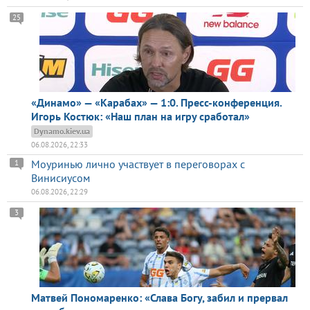
25
«Динамо» — «Карабах» — 1:0. Пресс-конференция.
Игорь Костюк: «Наш план на игру сработал»
Dynamo.kiev.ua
06.08.2026, 22:33
Моуринью лично участвует в переговорах с
1
Винисиусом
06.08.2026, 22:29
3
Матвей Пономаренко: «Слава Богу, забил и прервал