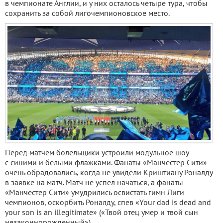
в чемпионате Англии, и у них осталось четыре тура, чтобы
сохранить за собой лигочемпионовское место.
Перед матчем болельщики устроили модульное шоу
с синими и белыми флажками. Фанаты «Манчестер Сити»
очень обрадовались, когда не увидели Криштиану Роналду
в заявке на матч. Матч не успел начаться, а фанаты
«Манчестер Сити» умудрились освистать гимн Лиги
чемпионов, оскорбить Роналду, спев «Your dad is dead and
your son is an illegitimate» («Твой отец умер и твой сын
незаконнорожденный»).