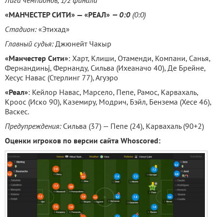
Лига чемпионов, 1/2 финала
«МАНЧЕСТЕР СИТИ» — «РЕАЛ»
— 0:0
(0:0)
Стадион:
«Этихад»
Главный судья:
Джюнейт Чакыр
«Манчестер Сити»
: Харт, Клиши, Отаменди, Компани, Санья,
Фернандиньj, Фернанду, Сильва (Ихеаначо 40), Де Брейне,
Хесус Навас (Стерлинг 77), Агуэро
«Реал»
: Кейлор Навас, Марсело, Пепе, Рамос, Карвахаль,
Кроос (Иско 90), Каземиру, Модрич, Бэйл, Бензема (Хесе 46),
Васкес.
Предупреждения:
Сильва (37) — Пепе (24), Карвахаль (90+2)
Оценки игроков по версии сайта Whoscored: