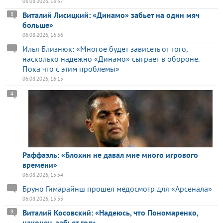
06.08.2026, 16:57
Виталий Лисицкий: «Динамо» забьет на один мяч
3
больше»
06.08.2026, 16:36
Илья Близнюк: «Многое будет зависеть от того,
насколько надежно «Динамо» сыграет в обороне.
Пока что с этим проблемы»
06.08.2026, 16:15
4
Раффаэль: «Блохин не давал мне много игрового
времени»
06.08.2026, 15:54
Бруно Гимарайнш прошел медосмотр для «Арсенала»
06.08.2026, 15:33
Виталий Косовский: «Надеюсь, что Пономаренко,
9
наконец, забьет гол»