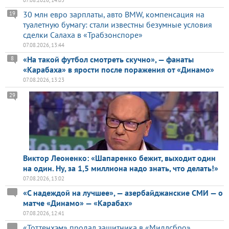
07.08.2026, 14:05
30 млн евро зарплаты, авто BMW, компенсация на
19
туалетную бумагу: стали известны безумные условия
сделки Салаха в «Трабзонспоре»
07.08.2026, 13:44
«На такой футбол смотреть скучно», — фанаты
8
«Карабаха» в ярости после поражения от «Динамо»
07.08.2026, 13:23
29
Виктор Леоненко: «Шапаренко бежит, выходит один
на один. Ну, за 1,5 миллиона надо знать, что делать!»
07.08.2026, 13:02
«С надеждой на лучшее», — азербайджанские СМИ — о
матче «Динамо» — «Карабах»
07.08.2026, 12:41
«Тоттенхэм» продал защитника в «Мидлсбро»