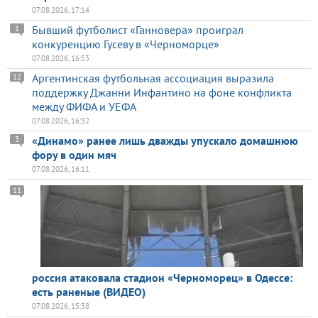
07.08.2026, 17:14
Бывший футболист «Ганновера» проиграл
1
конкуренцию Гусеву в «Черноморце»
07.08.2026, 16:53
Аргентинская футбольная ассоциация выразила
12
поддержку Джанни Инфантино на фоне конфликта
между ФИФА и УЕФА
07.08.2026, 16:32
«Динамо» ранее лишь дважды упускало домашнюю
3
фору в один мяч
07.08.2026, 16:11
11
россия атаковала стадион «Черноморец» в Одессе:
есть раненые (ВИДЕО)
07.08.2026, 15:38