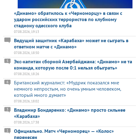
«Динамо» обратилось к «Черноморцу» в связи с
ударом российских террористов по клубному
стадиону одесского клуба
07.08.2026, 19:13
Ведущий защитник «Карабаха» может не сыграть в
ответном матче с «Динамо»
07.08.2026, 18:50
Экс-капитан сборной Азербайджана: «Динамо» не та
5
команда, которую после 0:1 нельзя обыграть»
07.08.2026, 18:26
Британский журналист: «Мудрик показался мне
6
немного непростым, но очень умным человеком,
который много думает»
07.08.2026, 18:02
Владимир Бондаренко: «Динамо» просто сильнее
3
«Карабаха»
07.08.2026, 17:38
Официально. Матч «Черноморец» — «Колос»
1
перенесен