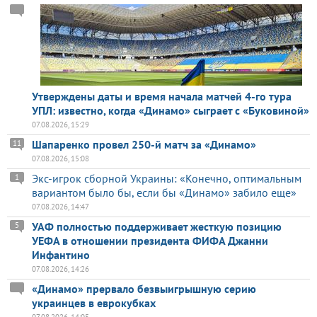
Утверждены даты и время начала матчей 4-го тура
УПЛ: известно, когда «Динамо» сыграет с «Буковиной»
07.08.2026, 15:29
Шапаренко провел 250-й матч за «Динамо»
11
07.08.2026, 15:08
Экс-игрок сборной Украины: «Конечно, оптимальным
1
вариантом было бы, если бы «Динамо» забило еще»
07.08.2026, 14:47
УАФ полностью поддерживает жесткую позицию
5
УЕФА в отношении президента ФИФА Джанни
Инфантино
07.08.2026, 14:26
«Динамо» прервало безвыигрышную серию
украинцев в еврокубках