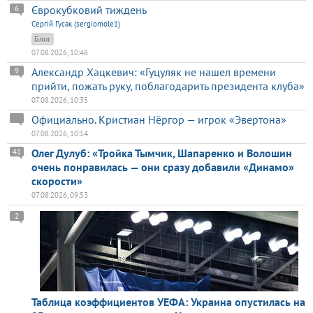
Єврокубковий тиждень
6
Сергій Гусак (sergiomole1)
Блог
07.08.2026, 10:46
Александр Хацкевич: «Гуцуляк не нашел времени
9
прийти, пожать руку, поблагодарить президента клуба»
07.08.2026, 10:35
Официально. Кристиан Нёргор — игрок «Эвертона»
07.08.2026, 10:14
Олег Дулуб: «Тройка Тымчик, Шапаренко и Волошин
41
очень понравилась — они сразу добавили «Динамо»
скорости»
07.08.2026, 09:53
2
Таблица коэффициентов УЕФА: Украина опустилась на