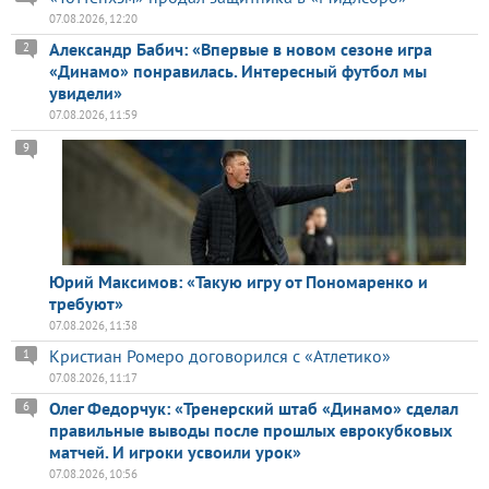
07.08.2026, 12:20
Александр Бабич: «Впервые в новом сезоне игра
2
«Динамо» понравилась. Интересный футбол мы
увидели»
07.08.2026, 11:59
9
Юрий Максимов: «Такую игру от Пономаренко и
требуют»
07.08.2026, 11:38
Кристиан Ромеро договорился с «Атлетико»
1
07.08.2026, 11:17
Олег Федорчук: «Тренерский штаб «Динамо» сделал
6
правильные выводы после прошлых еврокубковых
матчей. И игроки усвоили урок»
07.08.2026, 10:56