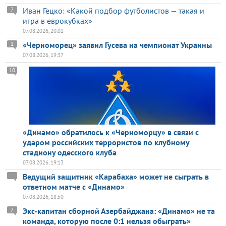
Иван Гецко: «Какой подбор футболистов — такая и
7
игра в еврокубках»
07.08.2026, 20:01
«Черноморец» заявил Гусева на чемпионат Украины
1
07.08.2026, 19:37
10
«Динамо» обратилось к «Черноморцу» в связи с
ударом российских террористов по клубному
стадиону одесского клуба
07.08.2026, 19:13
Ведущий защитник «Карабаха» может не сыграть в
ответном матче с «Динамо»
07.08.2026, 18:50
Экс-капитан сборной Азербайджана: «Динамо» не та
7
команда, которую после 0:1 нельзя обыграть»