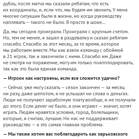
дубль, после матча мы сказали ребятам, что есть
их координаты, и, если что, мы будем им звонить. У меня
многие ситуации были в жизни, но когда руководству
наплевать — такого не было. Я просто в шоке...
Да, мы сегодня проиграли. Проиграли с крупным счетом.
Но, тем не менее, я зашел в раздевалку и сказал ребятам
спасибо. Спасибо за этот месяц, за то время, которое
мы работаем вместе. Мы как взяли команду с обоймой
в 21 игрок, так и закончили с ними. Спасибо им. Даже
не смотря на поражение, могу им только поапплодировать,
так как это была единая команда.
— Игроки как настроены, если все сложится удачно?
— Сейчас уже могу сказать — сезон закончен — за месяц
ни разу, даже шепотом, я не услышал ни слова о деньгах.
Люди не получают заработную плату вообще, и не получали
до этого. Если денег не было, а они играют — значит, хотят
играть. Людям нравятся условия, город, болельщики,
которые, я считаю, лучшие. Но нас не поддерживает
руководство — а это самая главная проблема.
— Мы также хотим вас поблагодарить как харьковского