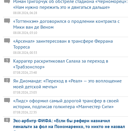
Роман Григорчук об обстреле стадиона «Черноморец»:
«Нам нужно пережить это и двигаться дальше»
08.08.2026, 06:28
«Тоттенхэм» договорился о продлении контракта с
Мики ван де Веном
08.08.2026, 03:10
«Арсенал» заинтересован в трансфере Феррана
Торреса
08.08.2026, 00:33
Каррагер раскритиковал Салаха за переход в
3
«Трабзонспор»
07.08.2026, 23:48
Ян Диоманде: «Переход в «Реал» — это воплощение
2
моей детской мечты»
07.08.2026, 23:03
«Лидс» оформил самый дорогой трансфер в своей
истории, подписав голкипера «Манчестер Сити»
07.08.2026, 22:35
Экс-арбитр ФИФА: «Если бы рефери назначил
8
пенальти за фол на Пономаренко, то никто не назвал