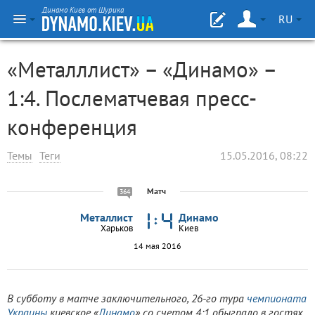
Динамо Киев от Шурика
RU
«Металллист» – «Динамо» –
1:4. Послематчевая пресс-
конференция
Темы
Теги
15.05.2016, 08:22
Матч
364
Металлист
Динамо
Харьков
Киев
14 мая 2016
В субботу в матче заключительного, 26-го тура
чемпионата
Украины
киевское «
Динамо
» со счетом 4:1 обыграло в гостях