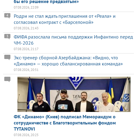
бы его решение предвзятым»
07.08.2026, 22:09
Родри не стал ждать приглашения от «Реала» и
4
согласовал контракт с «Барселоной»
07.08.2026, 21:43
ФИФА разослала письма поддержки Инфантино перед
3
ЧМ-2026
07.08.2026, 21:17
Экс-тренер сборной Азербайджана: «Видно, что
«Динамо» — хорошо сбалансированная команда»
07.08.2026, 20:51
ФК «Динамо» (Киев) подписал Меморандум о
сотрудничестве с Благотворительным фондом
TYTANOVI
07.08.2026, 20:25