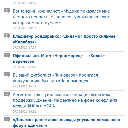
07.08.2026, 18:26
Британский журналист: «Мудрик показался мне
8
немного непростым, но очень умным человеком,
который много думает»
07.08.2026, 18:02
Владимир Бондаренко: «Динамо» просто сильнее
5
«Карабаха»
07.08.2026, 17:38
Официально. Матч «Черноморец» — «Колос»
1
перенесен
07.08.2026, 17:14
Бывший футболист «Ганновера» проиграл
1
конкуренцию Гусеву в «Черноморце»
07.08.2026, 16:53
Аргентинская футбольная ассоциация выразила
12
поддержку Джанни Инфантино на фоне конфликта
между ФИФА и УЕФА
07.08.2026, 16:32
«Динамо» ранее лишь дважды упускало домашнюю
3
фору в один мяч