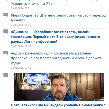
Украины. Мне всего 27»
06.08.2026, 09:01
Марк-Андре тер Штеген отреагировал на свой переход
в «Аякс»
06.08.2026, 08:35
«Динамо» — «Карабах»: где смотреть, онлайн
трансляция. Первый матч 3-го квалификационного
раунда Лиги конференций
06.08.2026, 08:09
Андрей Демченко: «Для Костюка это реальная
1
проверка на его профпригодность и умение держать
удар»
06.08.2026, 07:41
3
Олег Саленко: «Где мы видели уровень Пономаренко?