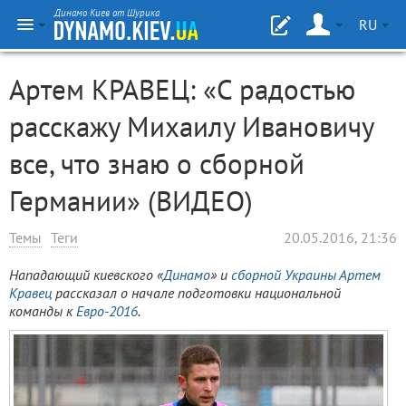
Динамо Киев от Шурика
RU
Артем КРАВЕЦ: «С радостью
расскажу Михаилу Ивановичу
все, что знаю о сборной
Германии» (ВИДЕО)
Темы
Теги
20.05.2016, 21:36
Нападающий киевского «
Динамо
» и
сборной Украины
Артем
Кравец
рассказал о начале подготовки национальной
команды к
Евро-2016
.