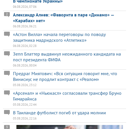
В чемпионате Украины»
06.08.2026, 07:06
Александр Алиев: «Фаворита в паре «Динамо» —
2
«Карабах» нет»
06.08.2026, 06:21
«Астон Вилла» начала переговоры по поводу
защитника мадридского «Атлетико»
06.08.2026, 02:28
Зепп Блаттер выдвинул неожиданного кандидата на
пост президента ФИФА
06.08.2026, 00:04
Предраг Миятович: «Вся ситуация говорит мне, что
Винисиус не продлит контракт с «Реалом»
05.08.2026, 23:12
«Арсенал» и «Ньюкасл» согласовали трансфер Бруно
Гимарайнса
05.08.2026, 22:44
В Таиланде футболист погиб от удара молнии
05.08.2026, 22:16
3