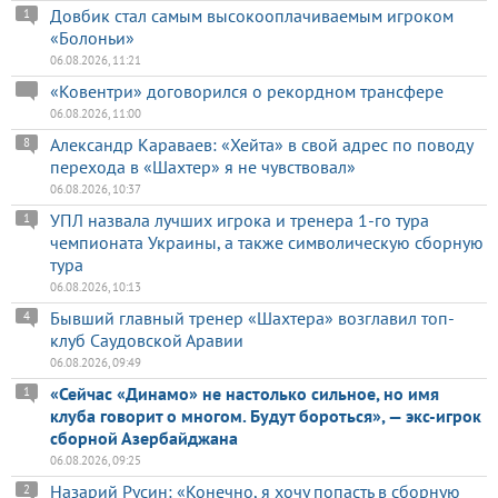
Довбик стал самым высокооплачиваемым игроком
1
«Болоньи»
06.08.2026, 11:21
«Ковентри» договорился о рекордном трансфере
06.08.2026, 11:00
Александр Караваев: «Хейта» в свой адрес по поводу
8
перехода в «Шахтер» я не чувствовал»
06.08.2026, 10:37
УПЛ назвала лучших игрока и тренера 1-го тура
1
чемпионата Украины, а также символическую сборную
тура
06.08.2026, 10:13
Бывший главный тренер «Шахтера» возглавил топ-
4
клуб Саудовской Аравии
06.08.2026, 09:49
«Сейчас «Динамо» не настолько сильное, но имя
1
клуба говорит о многом. Будут бороться», — экс-игрок
сборной Азербайджана
06.08.2026, 09:25
Назарий Русин: «Конечно, я хочу попасть в сборную
2