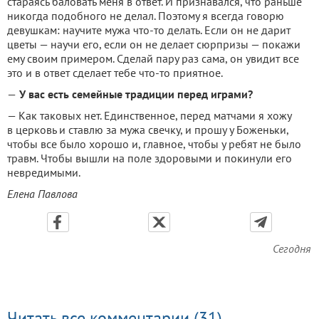
стараясь баловать меня в ответ. И признавался, что раньше
никогда подобного не делал. Поэтому я всегда говорю
девушкам: научите мужа что-то делать. Если он не дарит
цветы — научи его, если он не делает сюрпризы — покажи
ему своим примером. Сделай пару раз сама, он увидит все
это и в ответ сделает тебе что-то приятное.
—
У вас есть семейные традиции перед играми?
— Как таковых нет. Единственное, перед матчами я хожу
в церковь и ставлю за мужа свечку, и прошу у Боженьки,
чтобы все было хорошо и, главное, чтобы у ребят не было
травм. Чтобы вышли на поле здоровыми и покинули его
невредимыми.
Елена Павлова
Сегодня
Читать все комментарии (31)