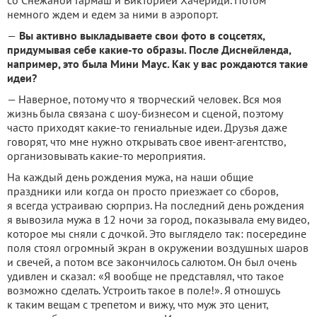
со Снежаной Гармаш и Викторией Хачериди. Потом
немного ждем и едем за ними в аэропорт.
—
Вы активно выкладываете свои фото в соцсетях,
придумывая себе какие-то образы. После Диснейленда,
например, это была Мини Маус. Как у вас рождаются такие
идеи?
— Наверное, потому что я творческий человек. Вся моя
жизнь была связана с шоу-бизнесом и сценой, поэтому
часто приходят какие-то гениальные идеи. Друзья даже
говорят, что мне нужно открывать свое ивент-агентство,
организовывать какие-то мероприятия.
На каждый день рождения мужа, на наши общие
праздники или когда он просто приезжает со сборов,
я всегда устраиваю сюрприз. На последний день рождения
я вывозила мужа в 12 ночи за город, показывала ему видео,
которое мы сняли с дочкой. Это выглядело так: посередине
поля стоял огромный экран в окружении воздушных шаров
и свечей, а потом все закончилось салютом. Он был очень
удивлен и сказал: «Я вообще не представлял, что такое
возможно сделать. Устроить такое в поле!». Я отношусь
к таким вещам с трепетом и вижу, что муж это ценит,