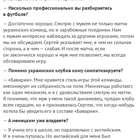
—
Насколько профессионально вы разбираетесь
в футболе?
— Достаточно хорошо. Смотрю с мужем не только матчи
украинских команд, но и зарубежные поединки. Нам
с мужем интересно наблюдать за другими игроками, потом
мы их обсуждаем. Сергей указывает мне, в чем их сильная
сторона, а в чем — слабая. И после матча, если
он закончился хорошо и муж мне позволяет, мы всегда
обговариваем игру.
—
Помимо украинских клубов кому симпатизируете?
— «Баварии». Мне нравится стиль игры этой команды,
импонирует их собранность на поле. Мюнхенцы работают,
как один механизм, и я с удовольствием смотрю их матчи.
Я понимаю, что муж у меня такой динамовец, предан клубу
всем сердцем, но я признавалась Сергею, что когда-нибудь
хотела бы увидеть его в составе «Баварии».
—
А немецким уже владеете?
— Я учила его в школе, но параллельно с английским.
И я очень путалась. Но английский для меня был