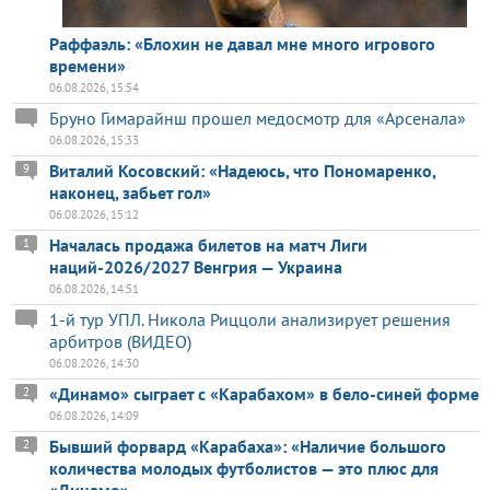
Раффаэль: «Блохин не давал мне много игрового
времени»
06.08.2026, 15:54
Бруно Гимарайнш прошел медосмотр для «Арсенала»
06.08.2026, 15:33
Виталий Косовский: «Надеюсь, что Пономаренко,
9
наконец, забьет гол»
06.08.2026, 15:12
Началась продажа билетов на матч Лиги
1
наций-2026/2027 Венгрия — Украина
06.08.2026, 14:51
1-й тур УПЛ. Никола Риццоли анализирует решения
арбитров (ВИДЕО)
06.08.2026, 14:30
«Динамо» сыграет с «Карабахом» в бело-синей форме
2
06.08.2026, 14:09
Бывший форвард «Карабаха»: «Наличие большого
2
количества молодых футболистов — это плюс для
«Динамо»