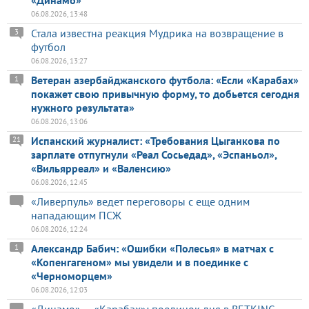
06.08.2026, 13:48
Стала известна реакция Мудрика на возвращение в
3
футбол
06.08.2026, 13:27
Ветеран азербайджанского футбола: «Если «Карабах»
1
покажет свою привычную форму, то добьется сегодня
нужного результата»
06.08.2026, 13:06
Испанский журналист: «Требования Цыганкова по
21
зарплате отпугнули «Реал Сосьедад», «Эспаньол»,
«Вильярреал» и «Валенсию»
06.08.2026, 12:45
«Ливерпуль» ведет переговоры с еще одним
нападающим ПСЖ
06.08.2026, 12:24
Александр Бабич: «Ошибки «Полесья» в матчах с
1
«Копенгагеном» мы увидели и в поединке с
«Черноморцем»
06.08.2026, 12:03
«Динамо» — «Карабах»: поединок дня в BETKING