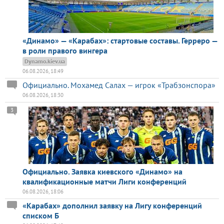
«Динамо» — «Карабах»: стартовые составы. Герреро —
в роли правого вингера
Dynamo.kiev.ua
06.08.2026, 18:49
Официально. Мохамед Салах — игрок «Трабзонспора»
06.08.2026, 18:30
3
Официально. Заявка киевского «Динамо» на
квалификационные матчи Лиги конференций
06.08.2026, 18:06
«Карабах» дополнил заявку на Лигу конференций
списком Б