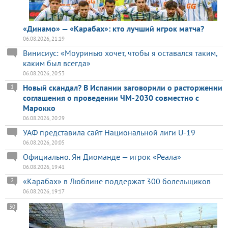
«Динамо» — «Карабах»: кто лучший игрок матча?
06.08.2026, 21:19
Винисиус: «Моуринью хочет, чтобы я оставался таким,
каким был всегда»
06.08.2026, 20:53
Новый скандал? В Испании заговорили о расторжении
1
соглашения о проведении ЧМ-2030 совместно с
Марокко
06.08.2026, 20:29
УАФ представила сайт Национальной лиги U-19
06.08.2026, 20:05
Официально. Ян Диоманде — игрок «Реала»
06.08.2026, 19:41
«Карабах» в Люблине поддержат 300 болельщиков
2
06.08.2026, 19:17
30