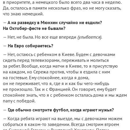
в приоритете, а немецкого было всего два часа в неделю.
Да, осталось в памяти несколько фраз, но не могу сказать,
что знаю немецкий.
—
А на разведку в Мюнхен случайно не ездили?
На Октобер-фесте не бывали?
— Нет, не была. Но все еще впереди
(улыбается).
—
На Евро собираетесь?
— Нет, остаюсь с ребенком в Киеве. Будем с девочками
сидеть перед телевизорами, переживать и молиться
за ребят. Вообще, когда матчи в Киеве, то я присутствую
на каждом, но Сережа против, чтобы я ездила с ним
на гостевые. Ему спокойнее, когда я дома,
он не переживает, что я, где я и как бы чего-нибудь
не произошло. Так и с Францией. Он говорит, ему будет
спокойнее знать, что я с ребенком осталась дома и мы ждем
папу с победой.
—
Где обычно смотрите футбол, когда играют мужья?
— Когда ребята играют на выезде, мы с девочками можем
собраться в каком-то заведении. Всегда смотрим втроем