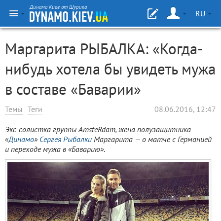
Динамо Киев от Шурика
RU
Маргарита РЫБАЛКА: «Когда-
нибудь хотела бы увидеть мужа
в составе «Баварии»
Темы
Теги
08.06.2016, 12:47
Экс-солистка группы AmsteRdam, жена полузащитника
«
Динамо
»
Сергея Рыбалки
Маргарита — о матче с Германией
и переходе мужа в «Баварию»
.