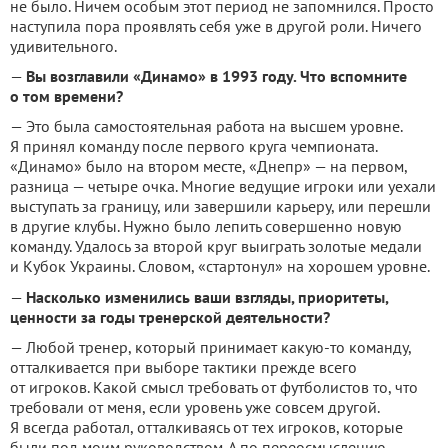
не было.
Ничем особым этот период не запомнился.
Просто
наступила пора проявлять себя уже в другой роли.
Ничего
удивительного.
—
Вы возглавили «Динамо» в 1993 году.
Что вспомните
о том времени?
— Это была самостоятельная работа на высшем уровне.
Я принял команду после первого круга чемпионата.
«Динамо» было на втором месте, «Днепр» — на первом,
разница —
четыре
очка.
Многие ведущие игроки или уехали
выступать за границу, или завершили карьеру, или перешли
в другие клубы.
Нужно было лепить совершенно новую
команду.
Удалось за второй круг выиграть золотые медали
и Кубок Украины.
Словом, «стартонул» на хорошем уровне.
—
Насколько изменились ваши взгляды, приоритеты,
ценности за годы тренерской деятельности?
— Любой тренер, который принимает какую-то команду,
отталкивается при выборе тактики прежде всего
от игроков.
Какой смысл требовать от футболистов то, что
требовали от меня, если уровень уже совсем другой.
Я всегда работал, отталкиваясь от тех игроков, которые
были под моим руководством.
А по переосмыслению —