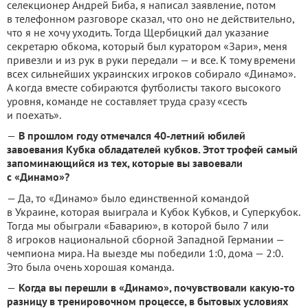
селекционер Андрей Биба, я написал заявление, потом
в телефонном разговоре сказал, что оно не действительно,
что я не хочу уходить.
Тогда Щербицкий дал указание
секретарю обкома, который был куратором «Зари», меня
привезли и из рук в руки передали — и все.
К тому времени
всех сильнейших украинских игроков собирало «Динамо».
А когда вместе собираются футболисты такого высокого
уровня, команде не составляет труда сразу «сесть
и поехать».
—
В прошлом году отмечался 40-летний юбилей
завоевания Кубка обладателей кубков.
Этот трофей самый
запоминающийся из тех, которые вы завоевали
с «Динамо»?
— Да, то «Динамо» было единственной командой
в Украине, которая выиграла и Кубок Кубков, и Суперкубок.
Тогда мы обыграли «Баварию», в которой было 7 или
8 игроков национальной сборной Западной Германии —
чемпиона мира.
На выезде мы победили 1:0, дома — 2:0.
Это была очень хорошая команда.
—
Когда вы перешли в «Динамо», почувствовали какую-то
разницу в тренировочном процессе, в бытовых условиях