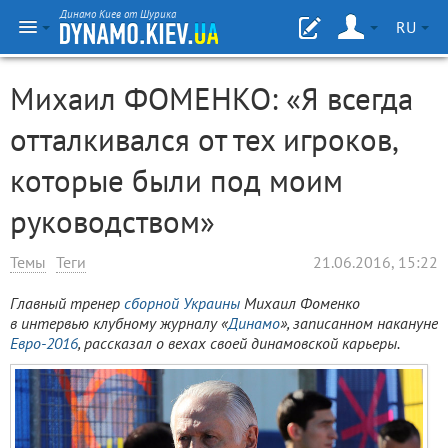
Динамо Киев от Шурика
RU
Михаил ФОМЕНКО: «Я всегда
отталкивался от тех игроков,
которые были под моим
руководством»
Темы
Теги
21.06.2016, 15:22
Главный тренер
сборной Украины
Михаил Фоменко
в интервью клубному журналу «
Динамо
», записанном накануне
Евро-2016
, рассказал о вехах своей динамовской карьеры.