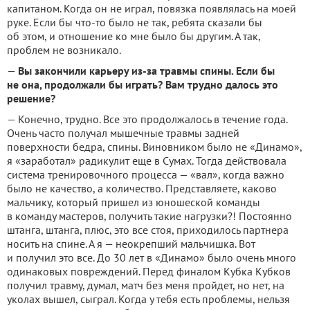
капитаном.
Когда он не играл, повязка появлялась на моей
руке.
Если бы что-то было не так, ребята сказали бы
об этом, и отношение ко мне было бы другим.
А так,
проблем не возникало.
—
Вы закончили карьеру из-за травмы спины.
Если бы
не она, продолжали бы играть?
Вам трудно далось это
решение?
— Конечно, трудно.
Все это продолжалось в течение года.
Очень часто получал мышечные травмы задней
поверхности бедра, спины.
Виновником было не «Динамо»,
я «заработал» радикулит еще в Сумах.
Тогда действовала
система тренировочного процесса — «вал», когда важно
было не качество, а количество.
Представляете, каково
мальчику, который пришел из юношеской команды
в команду мастеров, получить такие нагрузки?!
Постоянно
штанга, штанга, плюс, это все стоя, приходилось партнера
носить на спине.
А я — неокрепший мальчишка.
Вот
и получил это все.
До 30 лет в «Динамо» было очень много
одинаковых повреждений.
Перед финалом Кубка Кубков
получил травму, думал, матч без меня пройдет, но нет, на
уколах вышел, сыграл.
Когда у тебя есть проблемы, нельзя