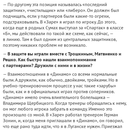
— По-другому эта позиция называлась «последний
защитник», «чистильщик» или «либеро».
Он должен был
подчищать, если у партнеров были какие-то огрехи,
подстраховывать.
В «Заре» я играл по игроку.
До этого,
когда еще в родных Сумах выступал за «Спартак» в классе
«Б», мы действовали по такой же схеме, как сейчас, —
в линию.
Там я был одним из центральных защитников,
поэтому никаких проблем не возникало.
—
В защите вы играли вместе с Трошкиным, Матвиенко и
Решко.
Как быстро нашли взаимопонимание
с партнерами?
Дружили с ними и в жизни?
— Взаимоотношения в «Динамо» со всеми нормальные
были.
А дружили, как обычно, двойками, тройками.
Но в
учебно-тренировочном процессе у нас такие «зарубы»
были, как и в официальных играх против соперников.
«Динамо» имело очень влиятельного болельщика —
Владимира Щербицкого.
Когда тренеры обращались к нему,
он мог любого игрока забрать в команду.
Именно это
произошло со мной.
В «Заре» работал тренером Герман
Зонин, и, когда меня приглашали в «Динамо», он говорил,
что еще рано туда идти, что я в Луганске нужен.
Приезжал