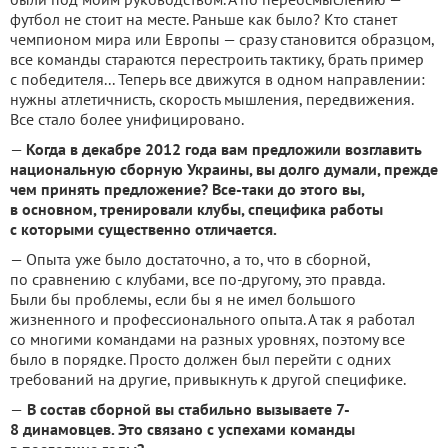
футбол не стоит на месте.
Раньше как было?
Кто станет
чемпионом мира или Европы — сразу становится образцом,
все команды стараются перестроить тактику, брать пример
с победителя... Теперь все движутся в одном направлении:
нужны атлетичнисть, скорость мышления, передвижения.
Все стало более унифицировано.
—
Когда в декабре 2012 года вам предложили возглавить
национальную сборную Украины, вы долго думали, прежде
чем принять предложение?
Все-таки до этого вы,
в основном, тренировали клубы, специфика работы
с которыми существенно отличается.
— Опыта уже было достаточно, а то, что в сборной,
по сравнению с клубами, все по-другому, это правда.
Были бы проблемы, если бы я не имел большого
жизненного и профессионального опыта.
А так я работал
со многими командами на разных уровнях, поэтому все
было в порядке.
Просто должен был перейти с одних
требований на другие, привыкнуть к другой специфике.
—
В состав сборной вы стабильно вызываете 7-
8 динамовцев.
Это связано с успехами команды