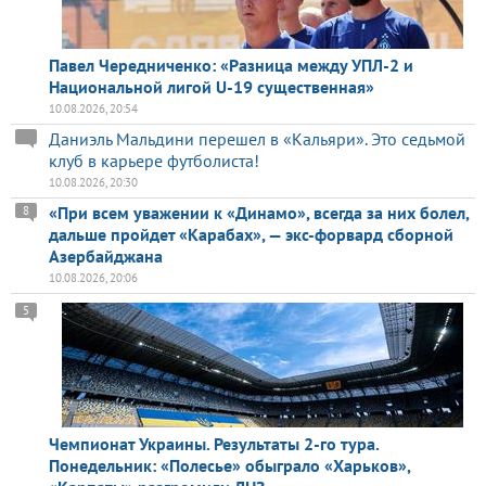
Павел Чередниченко: «Разница между УПЛ-2 и
Национальной лигой U-19 существенная»
10.08.2026, 20:54
Даниэль Мальдини перешел в «Кальяри». Это седьмой
клуб в карьере футболиста!
10.08.2026, 20:30
«При всем уважении к «Динамо», всегда за них болел,
8
дальше пройдет «Карабах», — экс-форвард сборной
Азербайджана
10.08.2026, 20:06
5
Чемпионат Украины. Результаты 2-го тура.
Понедельник: «Полесье» обыграло «Харьков»,