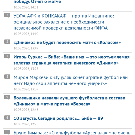
победу. Отчет о матче
10.08.2026, 14:31
УЕФА, АФК и КОНКАКАФ — против Инфантино:
2
официальное заявление о необходимости
независимой проверки деятельности ФИФА
10.08.2026, 14:10
«Динамо» не будет переносить матч с «Колосом»
2
10.08.2026, 13:49
Игорь Суркис — Бибе: «Ваше имя — это неотъемлемая
1
золотая страница летописи киевского «Динамо»
10.08.2026, 13:28
Мирон Маркевич: «Гуцуляк хочет играть в футбол или
8
нет? Надо свои аппетиты немного умерить»
10.08.2026, 13:07
Болельщики назвали лучшего футболиста в составе
9
«Динамо» в матче против «Вереса»
10.08.2026, 12:46
10 августа. Сегодня родились... Бибе — 89
6
10.08.2026, 12:25
Бруно Гимараэс: «Стиль футбола «Арсенала» мне очень