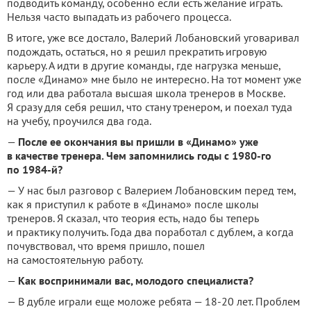
подводить команду, особенно если есть желание играть.
Нельзя часто выпадать из рабочего процесса.
В итоге, уже все достало, Валерий Лобановский уговаривал
подождать, остаться, но я решил прекратить игровую
карьеру.
А идти в другие команды, где нагрузка меньше,
после «Динамо» мне было не интересно.
На тот момент уже
год или два работала высшая школа тренеров в Москве.
Я сразу для себя решил, что стану тренером, и поехал туда
на учебу, проучился два года.
—
После ее окончания вы пришли в «Динамо» уже
в качестве тренера.
Чем запомнились годы с 1980-го
по 1984-й?
— У нас был разговор с Валерием Лобановским перед тем,
как я приступил к работе в «Динамо» после школы
тренеров.
Я сказал, что теория есть, надо бы теперь
и практику получить.
Года два поработал с дублем, а когда
почувствовал, что время пришло, пошел
на самостоятельную работу.
—
Как воспринимали вас, молодого специалиста?
— В дубле играли еще моложе ребята — 18-20 лет.
Проблем