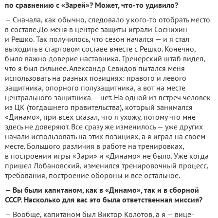
по сравнению с «Зарей»?
Может, что-то удивило?
— Сначала, как обычно, следовало у кого-то отобрать место
в составе.До меня
в центре защиты играли Соснихин
и Решко.
Так получилось, что сезон начался — и я стал
выходить в стартовом составе вместе с Решко.
Конечно,
было важно доверие наставника.
Тренерский штаб видел,
что я был сильнее.
Александр Севидов пытался меня
использовать на разных позициях: правого и левого
защитника, опорного полузащитника, а вот на месте
центрального защитника — нет.
На одной из встреч человек
из ЦК (тогдашнего правительства), который занимался
«Динамо», при всех сказал, что я ухожу, потому что мне
здесь не доверяют.
Все сразу же изменилось — уже других
начали использовать на этих позициях, а я играл на своем
месте.
Большого различия в работе на тренировках,
в построении игры «Зари» и «Динамо» не было.
Уже когда
пришел Лобановский, изменился тренировочный процесс,
требования, построение обороны и все остальное.
—
Вы были капитаном, как в «Динамо», так и в сборной
СССР.
Насколько для вас это была ответственная миссия?
— Вообще, капитаном был Виктор Колотов, а я — вице-