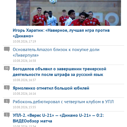
Игорь Харатин: «Наверное, лучшая игра против
«Динамо»
10.08.2026, 17:19
Основатель Amazon близок к покупке доли
«Ливерпуля»
10.08.2026, 16:58
Богоделов объявил о завершении тренерской
35
деятельности после штрафа за русский язык
10.08.2026, 16:37
Ярмоленко отметил большой юбилей
1
10.08.2026, 16:16
Рябоконь дебютировал с четвертым клубом в УПЛ
1
10.08.2026, 15:55
УПЛ-2. «Верес U-21» — «Динамо U-21» — 0:2:
1
ВИДЕОобзор матча
10.08.2026, 15:34