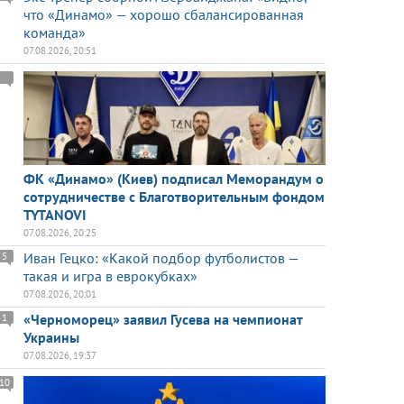
что «Динамо» — хорошо сбалансированная
команда»
07.08.2026, 20:51
ФК «Динамо» (Киев) подписал Меморандум о
сотрудничестве с Благотворительным фондом
TYTANOVI
07.08.2026, 20:25
Иван Гецко: «Какой подбор футболистов —
5
такая и игра в еврокубках»
07.08.2026, 20:01
«Черноморец» заявил Гусева на чемпионат
1
Украины
07.08.2026, 19:37
10