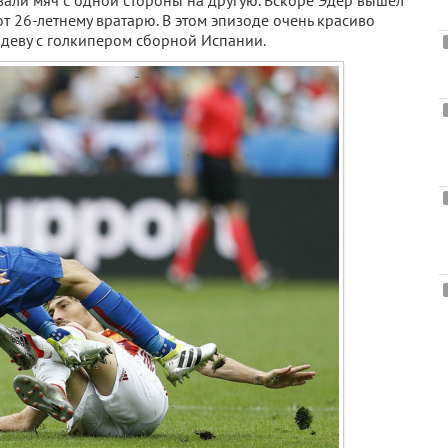
вали мяч с одной стороны на другую. Вскоре Эдер вышел
т 26-летнему вратарю. В этом эпизоде очень красиво
ндеву с голкипером сборной Испании.