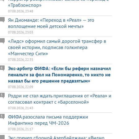
«Трабзонспор»
07.08.2026, 23:48
Ян Диоманде: «Переход в «Реал» — это
воплощение моей детской мечты»
07.08.2026, 23:03
«Лидс» оформил самый дорогой трансфер в
своей истории, подписав голкипера
«Манчестер Сити»
07.08.2026, 22:35
Экс-арбитр ФИФА: «Если бы рефери назначил
4
пенальти за фол на Пономаренко, то никто не
назвал бы его решение предвзятым»
07.08.2026, 22:09
Родри не стал ждать приглашения от «Реала» и
3
согласовал контракт с «Барселоной»
07.08.2026, 21:43
ФИФА разослала письма поддержки
3
Инфантино перед ЧМ-2026
07.08.2026, 21:17
Экс-тренер сборной Азербайджана: «Видно,