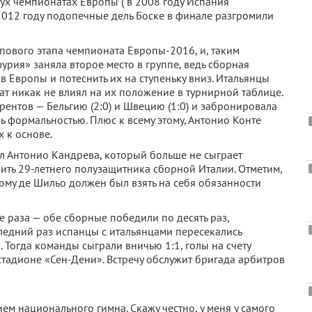
х чемпионатах Европы ( в 2008 году Испания
 2012 году подопечные дель Боске в финале разгромили
пового этапа чемпионата Европы-2016, и, таким
урия» заняла второе место в группе, ведь сборная
 Европы и потеснить их на ступеньку вниз. Итальянцы
тат никак не влиял на их положение в турнирной таблице.
ентов — Бельгию (2:0) и Швецию (1:0) и забронировала
ь формальностью. Плюс к всему этому, Антонио Конте
 к основе.
л Антонио Кандрева, который больше не сыграет
ить 29-летнего полузащитника сборной Италии. Отметим,
тому де Шильо должен был взять на себя обязанности
 раза — обе сборные победили по десять раз,
ледний раз испанцы с итальянцами пересекались
 Тогда команды сыграли вничью 1:1, голы на счету
 стадионе «Сен-Дени». Встречу обслужит бригада арбитров
м национального гимна. Скажу честно, у меня у самого