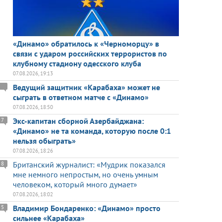
«Динамо» обратилось к «Черноморцу» в
связи с ударом российских террористов по
клубному стадиону одесского клуба
07.08.2026, 19:13
Ведущий защитник «Карабаха» может не
сыграть в ответном матче с «Динамо»
07.08.2026, 18:50
Экс-капитан сборной Азербайджана:
7
«Динамо» не та команда, которую после 0:1
нельзя обыграть»
07.08.2026, 18:26
Британский журналист: «Мудрик показался
8
мне немного непростым, но очень умным
человеком, который много думает»
07.08.2026, 18:02
Владимир Бондаренко: «Динамо» просто
5
сильнее «Карабаха»