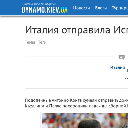
Динамо Киев от Шурика
Новости
Блоги
Турнир
Италия отправила И
Темы
Теги
155
Италия
27
Подопечные Антонио Конте сумели отправить дом
Кьеллини и Пелле похоронили надежды сборной 