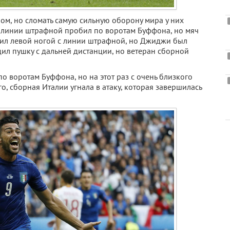
ом, но сломать самую сильную оборону мира у них
 с линии штрафной пробил по воротам Буффона, но мяч
арил левой ногой с линии штрафной, но Джиджи был
ил пушку с дальней дистанции, но ветеран сборной
о воротам Буффона, но на этот раз с очень близкого
о, сборная Италии угнала в атаку, которая завершилась