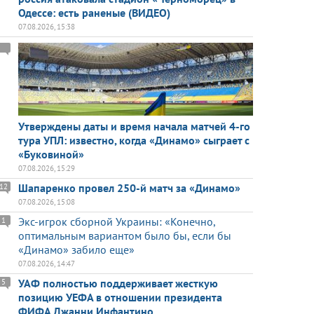
Одессе: есть раненые (ВИДЕО)
07.08.2026, 15:38
Утверждены даты и время начала матчей 4-го
тура УПЛ: известно, когда «Динамо» сыграет с
«Буковиной»
07.08.2026, 15:29
Шапаренко провел 250-й матч за «Динамо»
12
07.08.2026, 15:08
Экс-игрок сборной Украины: «Конечно,
1
оптимальным вариантом было бы, если бы
«Динамо» забило еще»
07.08.2026, 14:47
УАФ полностью поддерживает жесткую
5
позицию УЕФА в отношении президента
ФИФА Джанни Инфантино