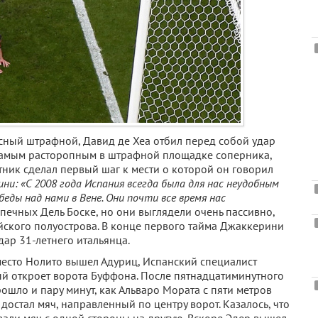
сный штрафной, Давид де Хеа отбил перед собой удар
самым расторопным в штрафной площадке соперника,
итник сделал первый шаг к мести о которой он говорил
ни: «С 2008 года Испания всегда была для нас неудобным
беды над нами в Вене. Они почти все время нас
печных Дель Боске, но они выглядели очень пассивно,
йского полуострова. В конце первого тайма Джаккерини
дар 31-летнего итальянца.
место Нолито вышел Адуриц, Испанский специалист
орый откроет ворота Буффона. После пятнадцатиминутного
шло и пару минут, как Альваро Мората с пяти метров
остал мяч, направленный по центру ворот. Казалось, что