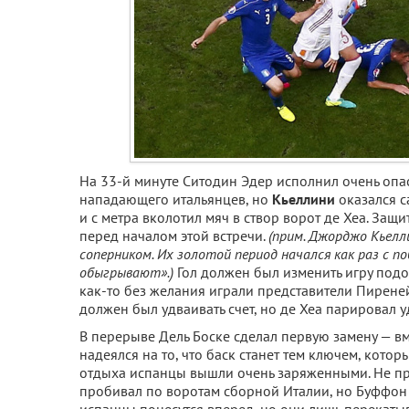
На 33-й минуте Ситодин Эдер исполнил очень опа
нападающего итальянцев, но
Кьеллини
оказался 
и с метра вколотил мяч в створ ворот де Хеа. Защ
перед началом этой встречи.
(прим. Джорджо Кьелли
соперником. Их золотой период начался как раз с по
обыгрывают».)
Гол должен был изменить игру подо
как-то без желания играли представители Пирене
должен был удваивать счет, но де Хеа парировал у
В перерыве Дель Боске сделал первую замену — в
надеялся на то, что баск станет тем ключем, кот
отдыха испанцы вышли очень заряженными. Не про
пробивал по воротам сборной Италии, но Буффон д