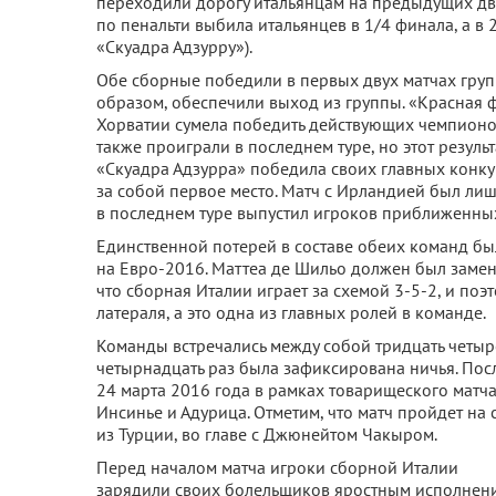
переходили дорогу итальянцам на предыдущих дву
по пенальти выбила итальянцев в 1/4 финала, а в
«Скуадра Адзурру»).
Обе сборные победили в первых двух матчах груп
образом, обеспечили выход из группы. «Красная ф
Хорватии сумела победить действующих чемпионов
также проиграли в последнем туре, но этот резуль
«Скуадра Адзурра» победила своих главных конкур
за собой первое место. Матч с Ирландией был лиш
в последнем туре выпустил игроков приближенных
Единственной потерей в составе обеих команд бы
на Евро-2016. Маттеа де Шильо должен был замен
что сборная Италии играет за схемой 3-5-2, и поэ
латераля, а это одна из главных ролей в команде.
Команды встречались между собой тридцать четыре
четырнадцать раз была зафиксирована ничья. Пос
24 марта 2016 года в рамках товарищеского матча.
Инсинье и Адурица. Отметим, что матч пройдет на
из Турции, во главе с Джюнейтом Чакыром.
Перед началом матча игроки сборной Италии
зарядили своих болельщиков яростным исполнение