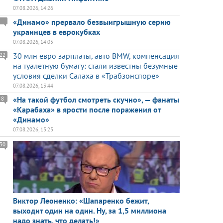
07.08.2026, 14:26
«Динамо» прервало безвыигрышную серию
украинцев в еврокубках
07.08.2026, 14:05
30 млн евро зарплаты, авто BMW, компенсация
22
на туалетную бумагу: стали известны безумные
условия сделки Салаха в «Трабзонспоре»
07.08.2026, 13:44
«На такой футбол смотреть скучно», — фанаты
8
«Карабаха» в ярости после поражения от
«Динамо»
07.08.2026, 13:23
30
Виктор Леоненко: «Шапаренко бежит,
выходит один на один. Ну, за 1,5 миллиона
надо знать, что делать!»