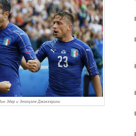
ин Эдер и Эмануэле Джаккерини