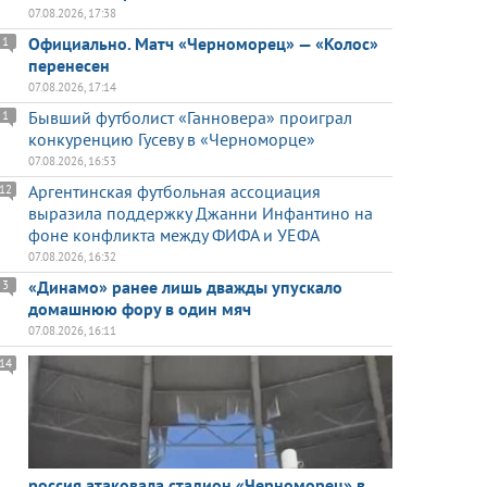
07.08.2026, 17:38
Официально. Матч «Черноморец» — «Колос»
1
перенесен
07.08.2026, 17:14
Бывший футболист «Ганновера» проиграл
1
конкуренцию Гусеву в «Черноморце»
07.08.2026, 16:53
Аргентинская футбольная ассоциация
12
выразила поддержку Джанни Инфантино на
фоне конфликта между ФИФА и УЕФА
07.08.2026, 16:32
«Динамо» ранее лишь дважды упускало
3
домашнюю фору в один мяч
07.08.2026, 16:11
14
россия атаковала стадион «Черноморец» в