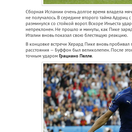
Сборная Испании очень долгое время владела мяч
не получалось. В середине второго тайма Адуриц
разминулся со стойкой ворот. Вскоре Иньеста уд
непреклонен. Не прошло и минуты, как Пике заряд
Италии вновь показал свою блестящую реакцию.
В концовке встречи Херард Пике вновь пробивал п
расстояния — Буффон был великолепен. После этог
точным ударом
Грациано Пелле
.