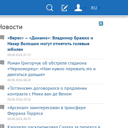
RU
Новости
«Верес» — «Динамо»: Владимир Бражко и
Назар Волошин могут отметить голевые
юбилеи
08.08.2026, 07:13
Роман Григорчук об обстреле стадиона
«Черноморец»: «Нам нужно пережить это и
двигаться дальше»
08.08.2026, 06:28
«Тоттенхэм» договорился о продлении
контракта с Мики ван де Веном
08.08.2026, 03:10
«Арсенал» заинтересован в трансфере
Феррана Торреса
08.08.2026, 00:33
Каррагер раскритиковал Салаха за переход в
2