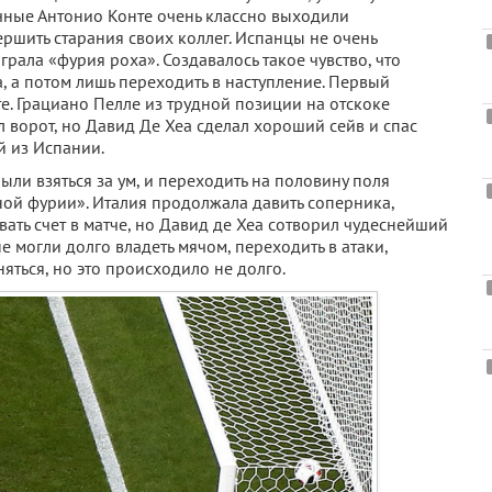
чные Антонио Конте очень классно выходили
ершить старания своих коллег. Испанцы не очень
грала «фурия роха». Создавалось такое чувство, что
, а потом лишь переходить в наступление. Первый
е. Грациано Пелле из трудной позиции на отскоке
л ворот, но Давид Де Хеа сделал хороший сейв и спас
й из Испании.
ли взяться за ум, и переходить на половину поля
ной фурии». Италия продолжала давить соперника,
ать счет в матче, но Давид де Хеа сотворил чудеснейший
е могли долго владеть мячом, переходить в атаки,
яться, но это происходило не долго.