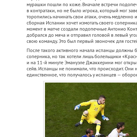
мурашки пошли по коже. Вначале встречи подопе
в контратаки, но не было игрока, который мог зав
торопились начинать свои атаки, очень медленно и
сборная Испании хочет измотать своего соперника
момент в матче создали подопечные Антонио Конт
добрался до мяча и отправил головой в левый уго
свою команду. Это был первый звоночек для госте
После такого активного начала испанцы должны бы
соперника, но так хотели лишь болельщики «Крас
и на 11-й минуте Эмануэле Джаккерини мог открыв
сейв. Испанцы не понимали, что происходит. Они н
единственное, что получалось у испанцев — оборон