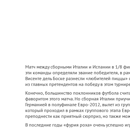
Матч между сборными Италии и Испании в 1/8 фин
эти команды определяли звание победителя, в р
Висенте дель Боске разнесли «любителей пиццы» 
из главных претендентов на победу в этом турнире
Конечно, большинство поклонников футбола счита
фаворитом этого матча. Но сборная Италии приуч
Германией в полуфинале Евро-2012, вылет из груп
который проходил в рамках группового этапа Евр
преподнести как приятный сюрприз, но также може
В последние годы «фурия роха» очень успешно и