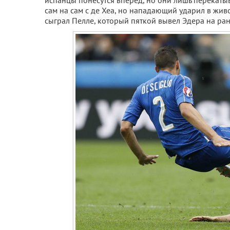
испанцы понесутся вперед, но они лишь перекаты
сам на сам с де Хеа, но нападающий ударил в живо
сыграл Пелле, который пяткой вывел Эдера на ра