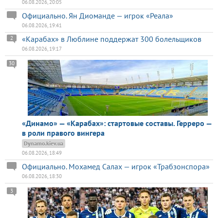
06.08.2026, 20:05
Официально. Ян Диоманде — игрок «Реала»
06.08.2026, 19:41
«Карабах» в Люблине поддержат 300 болельщиков
2
06.08.2026, 19:17
30
«Динамо» — «Карабах»: стартовые составы. Герреро —
в роли правого вингера
Dynamo.kiev.ua
06.08.2026, 18:49
Официально. Мохамед Салах — игрок «Трабзонспора»
06.08.2026, 18:30
3