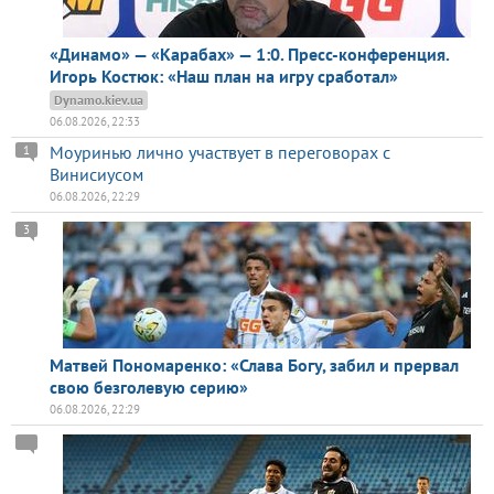
«Динамо» — «Карабах» — 1:0. Пресс-конференция.
Игорь Костюк: «Наш план на игру сработал»
Dynamo.kiev.ua
06.08.2026, 22:33
Моуринью лично участвует в переговорах с
1
Винисиусом
06.08.2026, 22:29
3
Матвей Пономаренко: «Слава Богу, забил и прервал
свою безголевую серию»
06.08.2026, 22:29