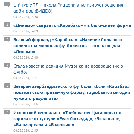
1-й тур УПЛ. Никола Риццоли анализирует решения
арбитров (ВИДЕО)
06.08.2026, 14:30
«Динамо» сыграет с «Карабахом» в бело-синей форме
2
06.08.2026, 14:09
Бывший форвард «Карабаха»: «Наличие большого
2
количества молодых футболистов — это плюс для
«Динамо»
06.08.2026, 13:48
Стала известна реакция Мудрика на возвращение в
3
футбол
06.08.2026, 13:27
Ветеран азербайджанского футбола: «Если «Карабах»
1
покажет свою привычную форму, то добьется сегодня
нужного результата»
06.08.2026, 13:06
Испанский журналист: «Требования Цыганкова по
21
зарплате отпугнули «Реал Сосьедад», «Эспаньол»,
«Вильярреал» и «Валенсию»
06.08.2026, 12:45