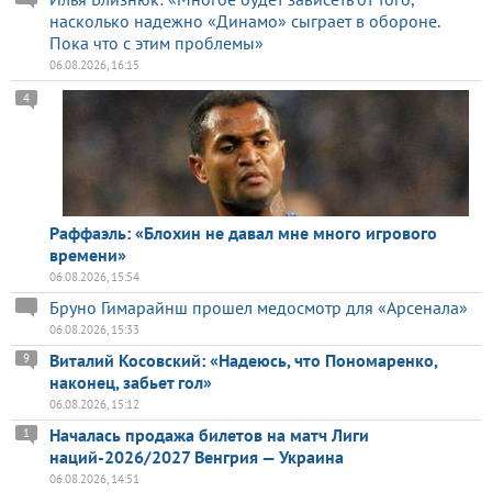
насколько надежно «Динамо» сыграет в обороне.
Пока что с этим проблемы»
06.08.2026, 16:15
4
Раффаэль: «Блохин не давал мне много игрового
времени»
06.08.2026, 15:54
Бруно Гимарайнш прошел медосмотр для «Арсенала»
06.08.2026, 15:33
Виталий Косовский: «Надеюсь, что Пономаренко,
9
наконец, забьет гол»
06.08.2026, 15:12
Началась продажа билетов на матч Лиги
1
наций-2026/2027 Венгрия — Украина
06.08.2026, 14:51