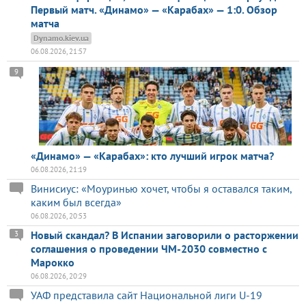
Первый матч. «Динамо» — «Карабах» — 1:0. Обзор
матча
Dynamo.kiev.ua
06.08.2026, 21:57
9
«Динамо» — «Карабах»: кто лучший игрок матча?
06.08.2026, 21:19
Винисиус: «Моуринью хочет, чтобы я оставался таким,
каким был всегда»
06.08.2026, 20:53
Новый скандал? В Испании заговорили о расторжении
3
соглашения о проведении ЧМ-2030 совместно с
Марокко
06.08.2026, 20:29
УАФ представила сайт Национальной лиги U-19