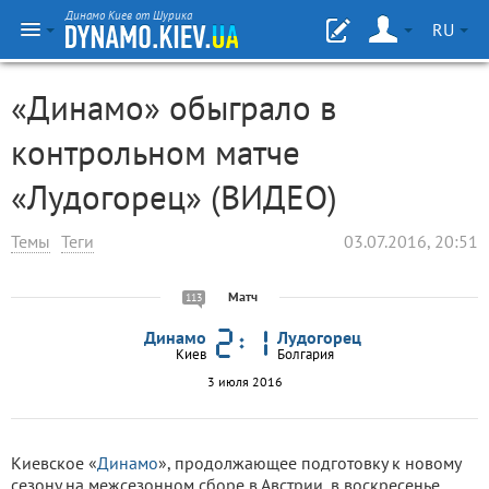
Динамо Киев от Шурика
RU
«Динамо» обыграло в
контрольном матче
«Лудогорец» (ВИДЕО)
Темы
Теги
03.07.2016, 20:51
Матч
113
Динамо
Лудогорец
Киев
Болгария
3 июля 2016
Киевское «
Динамо
», продолжающее подготовку к новому
сезону на межсезонном сборе в Австрии, в воскресенье