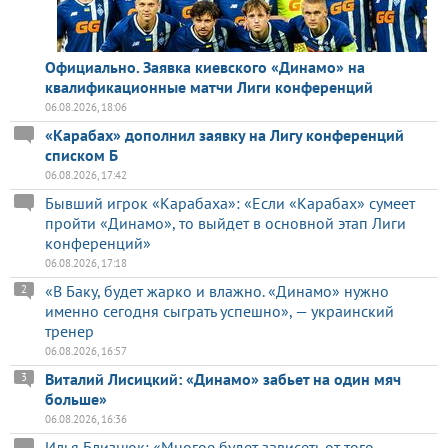
Официально. Заявка киевского «Динамо» на
квалификационные матчи Лиги конференций
06.08.2026, 18:06
«Карабах» дополнил заявку на Лигу конференций
списком Б
06.08.2026, 17:42
Бывший игрок «Карабаха»: «Если «Карабах» сумеет
пройти «Динамо», то выйдет в основной этап Лиги
конференций»
06.08.2026, 17:18
«В Баку, будет жарко и влажно. «Динамо» нужно
2
именно сегодня сыграть успешно», — украинский
тренер
06.08.2026, 16:57
Виталий Лисицкий: «Динамо» забьет на один мяч
3
больше»
06.08.2026, 16:36
Илья Близнюк: «Многое будет зависеть от того,