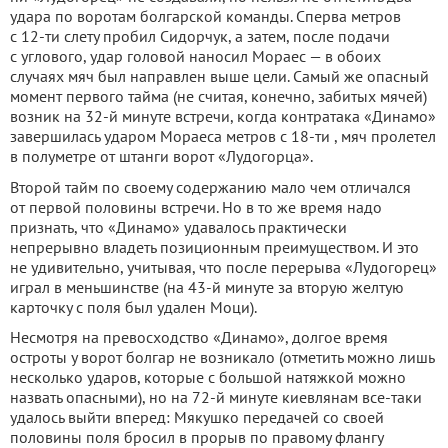
удара по воротам болгарской команды. Сперва метров
с 12-ти слету пробил Сидорчук, а затем, после подачи
с углового, удар головой наносил Мораес — в обоих
случаях мяч был направлен выше цели. Самый же опасный
момент первого тайма (не считая, конечно, забитых мячей)
возник на 32-й минуте встречи, когда контратака «Динамо»
завершилась ударом Мораеса метров с 18-ти , мяч пролетел
в полуметре от штанги ворот «Лудогорца».
Второй тайм по своему содержанию мало чем отличался
от первой половины встречи. Но в то же время надо
признать, что «Динамо» удавалось практически
непрерывно владеть позиционным преимуществом. И это
не удивительно, учитывая, что после перерыва «Лудогорец»
играл в меньшинстве (на 43-й минуте за вторую желтую
карточку с поля был удален Моци).
Несмотря на превосходство «Динамо», долгое время
остроты у ворот болгар не возникало (отметить можно лишь
несколько ударов, которые с большой натяжкой можно
назвать опасными), но на 72-й минуте киевлянам все-таки
удалось выйти вперед: Мякушко передачей со своей
половины поля бросил в прорыв по правому флангу