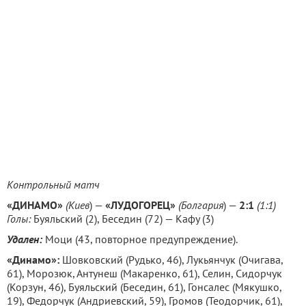
Контрольный матч
«ДИНАМО»
(Киев
) —
«ЛУДОГОРЕЦ»
(Болгария
) —
2:1
(1:1)
Голы:
Буяльский (2), Беседин (72) — Кафу (3)
Удален:
Моци (43, повторное предупреждение).
«Динамо»:
Шовковский (Рудько, 46), Лукьянчук (Очигава,
61), Морозюк, Антунеш (Макаренко, 61), Селин, Сидорчук
(Корзун, 46), Буяльский (Беседин, 61), Гонсалес (Мякушко,
19), Федорчук (Андриевский, 59), Громов (Теодорчик, 61),