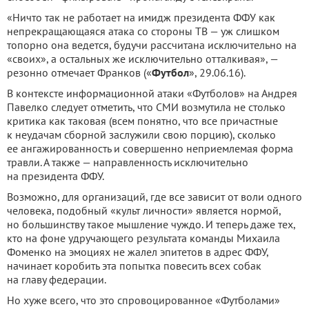
«Ничто так не работает на имидж президента ФФУ как
непрекращающаяся атака со стороны ТВ — уж слишком
топорно она ведется, будучи рассчитана исключительно на
«своих», а остальных же исключительно отталкивая», —
резонно отмечает Франков («
Футбол
», 29.06.16).
В контексте информационной атаки «Футболов» на Андрея
Павелко следует отметить, что СМИ возмутила не столько
критика как таковая (всем понятно, что все причастные
к неудачам сборной заслужили свою порцию), сколько
ее ангажированность и совершенно неприемлемая форма
травли. А также — направленность исключительно
на президента ФФУ.
Возможно, для организаций, где все зависит от воли одного
человека, подобный «культ личности» является нормой,
но большинству такое мышление чуждо. И теперь даже тех,
кто на фоне удручающего результата команды Михаила
Фоменко на эмоциях не жалел эпитетов в адрес ФФУ,
начинает коробить эта попытка повесить всех собак
на главу федерации.
Но хуже всего, что это спровоцированное «Футболами»