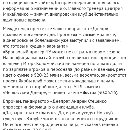
на официальном сайте «Днепра» оперативно появилась
информация о назначении и.о. главного тренера Дмитрия
Михайленко — значит, днепровский клуб действительно
ждут новые времена.
Между тем, в прессе все чаще говорят, что «Днепр»
доживает последние дни. Прогнозы — самые мрачные,
а днепровские болельщики уже выступили с заявлением,
что готовы к худшим вариантам.
«Бронзовый призер ЧУ может не сыграть в новом сезоне.
На неофициальном сайте клуба появилась информация, что
владелец Игорь Коломойский не намерен погашать долги
по зарплате игроков и персонала (по разным данным, речь
идет о сумме в $20-25 млн) и, весьма вероятно, закроет этот
проект. Якобы клуб может сменить владельца и начать
чемпионат во второй лиге, а его в УПЛ заменит
«Черкасский Днепр», — пишет газета «
Вести
» (30.06.16).
Впрочем, гендиректор «Днепра» Андрей Стеценко
опроверг информацию о ликвидации клуба.
«Да, зарплаты не платятся. Да, игроки уходят. Но клуб
существует. В клубе числятся около пятисот сотрудников.
Он есть в реестре юридических лиц», — сказал Стеценко
(Fcdnipro.com, 29.06.16).