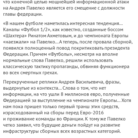
что конечной целью мощнейшей информационной атаки
на Андрея Павелко является его смещение с должности
главы федерации.
«В нашем футболе наметилась интересная тенденция...
Каналы «Футбол 1/2», как известно, созданные боссом
«Шахтера» Ринатом Ахметовым, и до чемпионата Европы
«наезжали» на Павелко... А теперь, после провала сборной,
появился полноценный повод покритиковать президента
Федерации. Причем «Футболы», несмотря на вполне
нормальные слова Павелко, решили использовать
классическую тактику пропаганды, обвиняя функционера
во всех смертных грехах.
Перекрученные реплики Андрея Васильевича, фразы,
выдернутые из контекста... Слова о том, что нет
информации, на что ушли 8 миллионов евро, полученные
Федерацией за выступление на чемпионате Европы... Хотя
нам пока пришел только первый транш этих средств,
израсходованный на сборы перед Евро-2016
и проживание команды во Франции. К тому же Павелко
четко заявил, что будущие деньги пойдут на развитие
инфраструктуры сборных всех возрастных категорий.