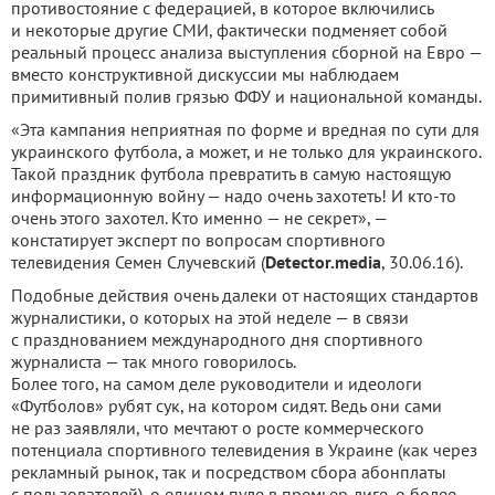
противостояние с федерацией, в которое включились
и некоторые другие СМИ, фактически подменяет собой
реальный процесс анализа выступления сборной на Евро —
вместо конструктивной дискуссии мы наблюдаем
примитивный полив грязью ФФУ и национальной команды.
«Эта кампания неприятная по форме и вредная по сути для
украинского футбола, а может, и не только для украинского.
Такой праздник футбола превратить в самую настоящую
информационную войну — надо очень захотеть! И кто-то
очень этого захотел. Кто именно — не секрет», —
констатирует эксперт по вопросам спортивного
телевидения Семен Случевский (
Detector.media
, 30.06.16).
Подобные действия очень далеки от настоящих стандартов
журналистики, о которых на этой неделе — в связи
с празднованием международного дня спортивного
журналиста — так много говорилось.
Более того, на самом деле руководители и идеологи
«Футболов» рубят сук, на котором сидят. Ведь они сами
не раз заявляли, что мечтают о росте коммерческого
потенциала спортивного телевидения в Украине (как через
рекламный рынок, так и посредством сбора абонплаты
с пользователей), о едином пуле в премьер-лиге, о более