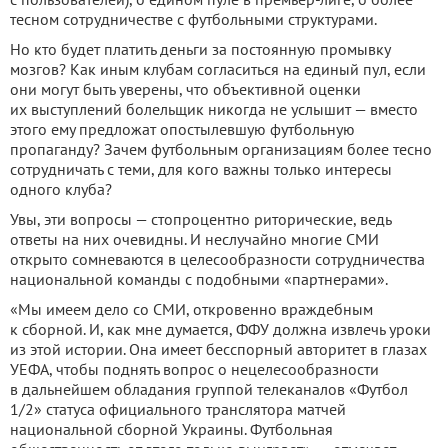
тесном сотрудничестве с футбольными структурами.
Но кто будет платить деньги за постоянную промывку
мозгов? Как иным клубам согласиться на единый пул, если
они могут быть уверены, что объективной оценки
их выступлений болельщик никогда не услышит — вместо
этого ему предложат опостылевшую футбольную
пропаганду? Зачем футбольным организациям более тесно
сотрудничать с теми, для кого важны только интересы
одного клуба?
Увы, эти вопросы — стопроцентно риторические, ведь
ответы на них очевидны. И неслучайно многие СМИ
открыто сомневаются в целесообразности сотрудничества
национальной команды с подобными «партнерами».
«Мы имеем дело со СМИ, откровенно враждебным
к сборной. И, как мне думается, ФФУ должна извлечь уроки
из этой истории. Она имеет бесспорный авторитет в глазах
УЕФА, чтобы поднять вопрос о нецелесообразности
в дальнейшем обладания группой телеканалов «Футбол
1/2» статуса официального транслятора матчей
национальной сборной Украины. Футбольная