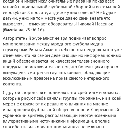
когда они имеют исключительные права на показ всех
матчей национальной футбольной сборной и всех матчей
еврокубков. Спросите, а где же у них совесть? Не будьте
детьми, у них на том месте уже давно сами знаете что
выросло», — отмечает обозреватель Николай Несенюк
(
Gazeta.ua
, 29.06.16).
Авторитетный журналист не зря поднимает вопрос
монополизации международного футбола медиа-
структурами Рината Ахметова. Эксперты неоднократно уже
отмечали, что на самом деле «мощь» их информационных
акций обеспечивается не качеством телевизионного
продукта, но исключительно тем, что болельщики просто
вынуждены смотреть и слушать каналы, обладающие
эксклюзивным правом на показ самого интересного
контента.
С другой стороны все понимают, что «рейтинг» и «охват»,
которые рисуют себе каналы группы «Украина», ни в коей
мере не отражают их реального влияния на мнение
и настроения футбольной общественности. Современный
украинский зритель, располагающий многочисленными
альтернативными источниками информации, вполне
способен «фильтровать» пропаганду с телеэкрана.