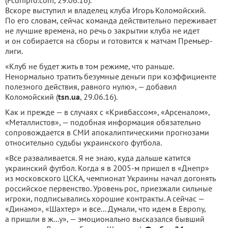
Вскоре выступил и владелец клуба Игорь Коломойский.
По его словам, сейчас команда действительно переживает
не лучшие времена, но речь о закрытии клуба не идет
и он собирается на сборы и готовится к матчам Премьер-
лиги.
«Клуб не будет жить в том режиме, что раньше.
Ненормально тратить безумные деньги при коэффициенте
полезного действия, равного нулю», — добавил
Коломойский (
tsn.ua
, 29.06.16).
Как и прежде — в случаях с «Кривбассом», «Арсеналом»,
«Металлистов», — подобная информация обязательно
сопровождается в СМИ апокалиптическими прогнозами
относительно судьбы украинского футбола.
«Все разваливается. Я не знаю, куда дальше катится
украинский футбол. Когда я в 2005-м пришел в «Днепр»
из московского ЦСКА, чемпионат Украины начал догонять
российское первенство. Уровень рос, приезжали сильные
игроки, подписывались хорошие контракты. А сейчас —
«Динамо», «Шахтер» и все... Думали, что идем в Европу,
а пришли в ж...у», — эмоционально высказался бывший