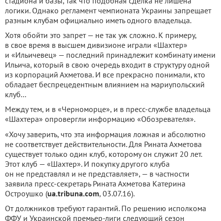
стадиона и базы, так что подобная сделка не лишена
логики. Однако регламент чемпионата Украины запрещает
разным клубам официально иметь одного владельца.
Хотя обойти это запрет — не так уж сложно. К примеру,
в свое время в высшем дивизионе играли «Шахтер»
и «Ильичевец» — последний принадлежит комбинату имени
Ильича, который в свою очередь входит в структуру одной
из корпораций Ахметова. И все прекрасно понимали, кто
обладает беспрецедентным влиянием на мариупольский
клуб...
Между тем, и в «Черноморце», и в пресс-службе владельца
«Шахтера» опровергли информацию «Обозревателя».
«Хочу заверить, что эта информация ложная и абсолютно
не соответствует действительности. Для Рината Ахметова
существует только один клуб, которому он служит 20 лет.
Этот клуб — «Шахтер». И покупку другого клуба
он не представлял и не представляет», — в частности
заявила пресс-секретарь Рината Ахметова Катерина
Остроушко (
ua.tribuna.com
, 03.07.16).
От должников требуют гарантий. По решению исполкома
ФФУ и Украинской премьер-лиги следующий сезон