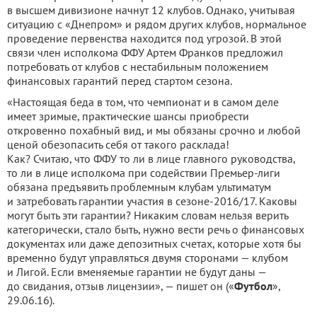
в высшем дивизионе начнут 12 клубов. Однако, учитывая
ситуацию с «Днепром» и рядом других клубов, нормальное
проведение первенства находится под угрозой. В этой
связи член исполкома ФФУ Артем Франков предложил
потребовать от клубов с нестабильным положением
финансовых гарантий перед стартом сезона.
«Настоящая беда в том, что чемпионат и в самом деле
имеет зримые, практические шансы приобрести
откровенно похабный вид, и мы обязаны срочно и любой
ценой обезопасить себя от такого расклада!
Как? Считаю, что ФФУ то ли в лице главного руководства,
то ли в лице исполкома при содействии Премьер-лиги
обязана предъявить проблемным клубам ультиматум
и затребовать гарантии участия в сезоне-2016/17. Каковы
могут быть эти гарантии? Никаким словам нельзя верить
категорически, стало быть, нужно вести речь о финансовых
документах или даже депозитных счетах, которые хотя бы
временно будут управляться двумя сторонами — клубом
и Лигой. Если вменяемые гарантии не будут даны —
до свидания, отзыв лицензии», — пишет он («
Футбол
»,
29.06.16).