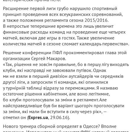
Расширение первой лиги грубо нарушило спортивный
принцип проведения всех всеукраинских соревнований,
а также положения регламента сезона 2015/2016.
В непростые теперешние времена это лишь увеличит
финансовые расходы команд на проведение еще четырех
матчей, включая две игры в гостях. Также увеличение
количества матчей в сезоне сломает календарь первенства».
Решение конференции ПФЛ прокомментировал глава этой
организации Сергей Макаров.
«Так, рішення не зовсім правильне, бо в першу лігу виходять
клуби, які насправді не завоювали путівок. Однак
ми не взяли в перший дивізіон аутсайдерів чи середняків
другої ліги, а запросили ті команди, які опинилися
у турнірній таблиці відразу за переможцями. Я називаю
остаточне рішення кабінетним, але воно легітимне,
бо клуби проголосували за зміни в регламент. Але
найсправедливіше був би варіант цьогоріч проголосувати
за зміни, які мали би вступити в силу через рік», —
отметил он (
Expres.ua
, 29.06.16).
Нового тренера сборной определят в Одессе? Вполне
возможно, Исполнительный комитет ФФУ, который является