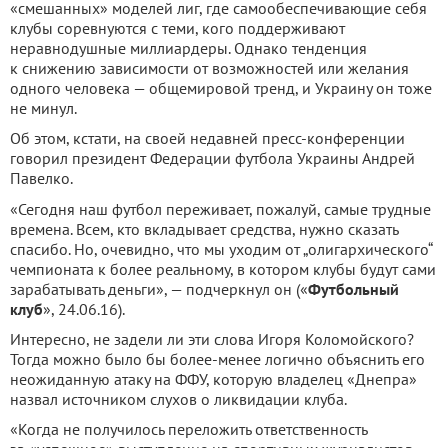
«смешанных» моделей лиг, где самообеспечивающие себя
клубы соревнуются с теми, кого поддерживают
неравнодушные миллиардеры. Однако тенденция
к снижению зависимости от возможностей или желания
одного человека — общемировой тренд, и Украину он тоже
не минул.
Об этом, кстати, на своей недавней пресс-конференции
говорил президент Федерации футбола Украины Андрей
Павелко.
«Сегодня наш футбол переживает, пожалуй, самые трудные
времена. Всем, кто вкладывает средства, нужно сказать
спасибо. Но, очевидно, что мы уходим от „олигархического“
чемпионата к более реальному, в котором клубы будут сами
зарабатывать деньги», — подчеркнул он («
Футбольный
клуб
», 24.06.16).
Интересно, не задели ли эти слова Игоря Коломойского?
Тогда можно было бы более-менее логично объяснить его
неожиданную атаку на ФФУ, которую владелец «Днепра»
назвал источником слухов о ликвидации клуба.
«Когда не получилось переложить ответственность