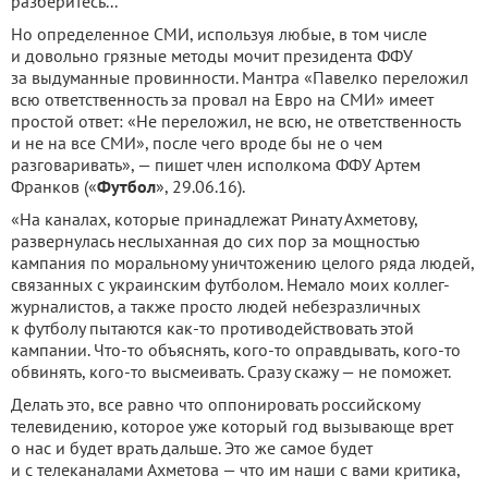
разберитесь...
Но определенное СМИ, используя любые, в том числе
и довольно грязные методы мочит президента ФФУ
за выдуманные провинности. Мантра «Павелко переложил
всю ответственность за провал на Евро на СМИ» имеет
простой ответ: «Не переложил, не всю, не ответственность
и не на все СМИ», после чего вроде бы не о чем
разговаривать», — пишет член исполкома ФФУ Артем
Франков («
Футбол
», 29.06.16).
«На каналах, которые принадлежат Ринату Ахметову,
развернулась неслыханная до сих пор за мощностью
кампания по моральному уничтожению целого ряда людей,
связанных с украинским футболом. Немало моих коллег-
журналистов, а также просто людей небезразличных
к футболу пытаются как-то противодействовать этой
кампании. Что-то объяснять, кого-то оправдывать, кого-то
обвинять, кого-то высмеивать. Сразу скажу — не поможет.
Делать это, все равно что оппонировать российскому
телевидению, которое уже который год вызывающе врет
о нас и будет врать дальше. Это же самое будет
и с телеканалами Ахметова — что им наши с вами критика,