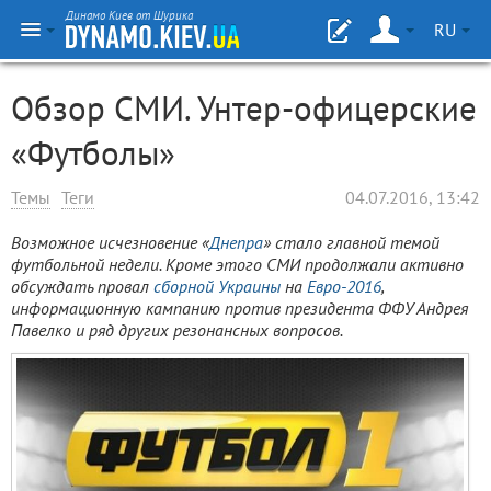
Динамо Киев от Шурика
RU
Обзор СМИ. Унтер-офицерские
«Футболы»
Темы
Теги
04.07.2016, 13:42
Возможное исчезновение «
Днепра
» стало главной темой
футбольной недели. Кроме этого СМИ продолжали активно
обсуждать провал
сборной Украины
на
Евро-2016
,
информационную кампанию против президента ФФУ Андрея
Павелко и ряд других резонансных вопросов.