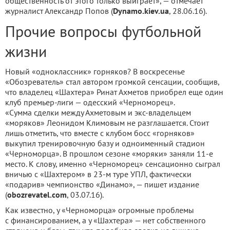
общественность от этого только выиграет», — отмечает
журналист Александр Попов (
Dynamo.kiev.ua
, 28.06.16).
Прочие вопросы футбольной
жизни
Новый «одноклассник» горняков? В воскресенье
«Обозреватель» стал автором громкой сенсации, сообщив,
что владелец «Шахтера» Ринат Ахметов приобрел еще один
клуб премьер-лиги — одесский «Черноморец».
«Сумма сделки между Ахметовым и экс-владельцем
«моряков» Леонидом Климовым не разглашается. Стоит
лишь отметить, что вместе с клубом босс «горняков»
выкупил тренировочную базу и одноименный стадион
«Черноморца». В прошлом сезоне «моряки» заняли 11-е
место. К слову, именно «Черноморец» сенсационно сыграл
вничью с «Шахтером» в 23-м туре УПЛ, фактически
«подарив» чемпионство «Динамо», — пишет издание
(
obozrevatel.com
, 03.07.16).
Как известно, у «Черноморца» огромные проблемы
с финансированием, а у «Шахтера» — нет собственного