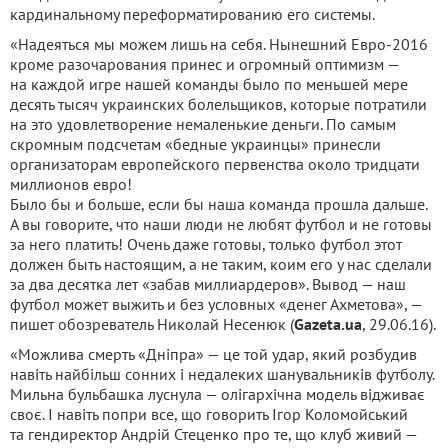
кардинальному переформатированию его системы.
«Надеяться мы можем лишь на себя. Нынешний Евро-2016
кроме разочарования принес и огромный оптимизм —
на каждой игре нашей команды было по меньшей мере
десять тысяч украинских болельщиков, которые потратили
на это удовлетворение немаленькие деньги. По самым
скромным подсчетам «бедные украинцы» принесли
организаторам европейского первенства около тридцати
миллионов евро!
Было бы и больше, если бы наша команда прошла дальше.
А вы говорите, что наши люди не любят футбол и не готовы
за него платить! Очень даже готовы, только футбол этот
должен быть настоящим, а не таким, коим его у нас сделали
за два десятка лет «забав миллиардеров». Вывод — наш
футбол может выжить и без условных «денег Ахметова», —
пишет обозреватель Николай Несенюк (
Gazeta.ua
, 29.06.16).
«Можлива смерть «Дніпра» — це той удар, який розбудив
навіть найбільш сонних і недалеких шанувальників футболу.
Мильна бульбашка луснула — олігархічна модель відживає
своє. І навіть попри все, що говорить Ігор Коломойський
та гендиректор Андрій Стеценко про те, що клуб живий —