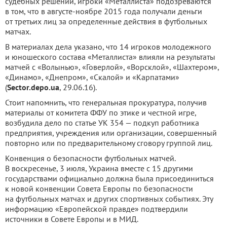
судебных решений, игроки «Металлиста» подозреваются
в том, что в августе-ноябре 2015 года получали деньги
от третьих лиц за определенные действия в футбольных
матчах.
В материалах дела указано, что 14 игроков молодежного
и юношеского состава «Металлиста» влияли на результаты
матчей с «Волынью», «Говерлой», «Ворсклой», «Шахтером»,
«Динамо», «Днепром», «Скалой» и «Карпатами»
(
Sector.depo.ua
, 29.06.16).
Стоит напомнить, что генеральная прокуратура, получив
материалы от комитета ФФУ по этике и честной игре,
возбудила дело по статье УК 354 — подкуп работника
предприятия, учреждения или организации, совершенный
повторно или по предварительному сговору группой лиц.
Конвенция о безопасности футбольных матчей.
В воскресенье, 3 июля, Украина вместе с 15 другими
государствами официально должна была присоединиться
к новой конвенции Совета Европы по безопасности
на футбольных матчах и других спортивных событиях. Эту
информацию «Европейской правде» подтвердили
источники в Совете Европы и в МИД.