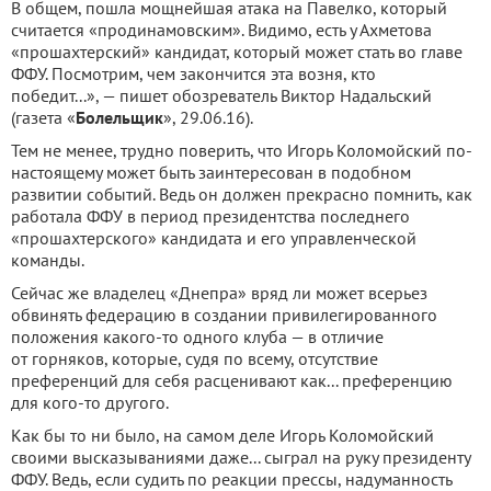
В общем, пошла мощнейшая атака на Павелко, который
считается «продинамовским». Видимо, есть у Ахметова
«прошахтерский» кандидат, который может стать во главе
ФФУ. Посмотрим, чем закончится эта возня, кто
победит...», — пишет обозреватель Виктор Надальский
(газета «
Болельщик
», 29.06.16).
Тем не менее, трудно поверить, что Игорь Коломойский по-
настоящему может быть заинтересован в подобном
развитии событий. Ведь он должен прекрасно помнить, как
работала ФФУ в период президентства последнего
«прошахтерского» кандидата и его управленческой
команды.
Сейчас же владелец «Днепра» вряд ли может всерьез
обвинять федерацию в создании привилегированного
положения какого-то одного клуба — в отличие
от горняков, которые, судя по всему, отсутствие
преференций для себя расценивают как... преференцию
для кого-то другого.
Как бы то ни было, на самом деле Игорь Коломойский
своими высказываниями даже... сыграл на руку президенту
ФФУ. Ведь, если судить по реакции прессы, надуманность