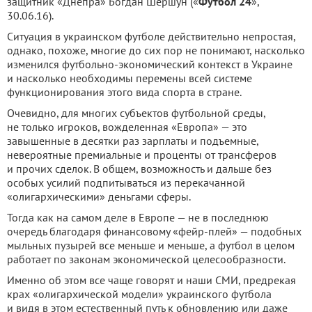
защитник «Днепра» Богдан Шершун («
Футбол 24
»,
30.06.16).
Ситуация в украинском футболе действительно непростая,
однако, похоже, многие до сих пор не понимают, насколько
изменился футбольно-экономический контекст в Украине
и насколько необходимы перемены всей системе
функционирования этого вида спорта в стране.
Очевидно, для многих субъектов футбольной среды,
не только игроков, вожделенная «Европа» — это
завышенные в десятки раз зарплаты и подъемные,
невероятные премиальные и проценты от трансферов
и прочих сделок. В общем, возможность и дальше без
особых усилий подпитываться из перекачанной
«олигархическими» деньгами сферы.
Тогда как на самом деле в Европе — не в последнюю
очередь благодаря финансовому «фейр-плей» — подобных
мыльных пузырей все меньше и меньше, а футбол в целом
работает по законам экономической целесообразности.
Именно об этом все чаще говорят и наши СМИ, предрекая
крах «олигархической модели» украинского футбола
и видя в этом естественный путь к обновлению или даже