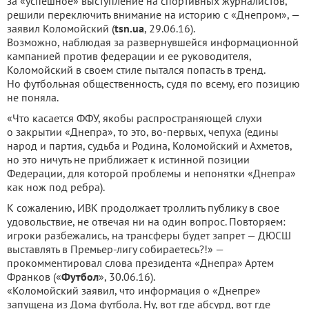
за «успешное» выступление на спортивных журналистов,
решили переключить внимание на историю с «Днепром», —
заявил Коломойский (
tsn.ua
, 29.06.16).
Возможно, наблюдая за развернувшейся информационной
кампанией против федерации и ее руководителя,
Коломойский в своем стиле пытался попасть в тренд.
Но футбольная общественность, судя по всему, его позицию
не поняла.
«Что касается ФФУ, якобы распространяющей слухи
о закрытии «Днепра», то это, во-первых, чепуха (едины
народ и партия, судьба и Родина, Коломойский и Ахметов,
но это ничуть не приближает к истинной позиции
Федерации, для которой проблемы и непонятки «Днепра»
как нож под ребра).
К сожалению, ИВК продолжает троллить публику в свое
удовольствие, не отвечая ни на один вопрос. Повторяем:
игроки разбежались, на трансферы будет запрет — ДЮСШ
выставлять в Премьер-лигу собираетесь?!» —
прокомментировал слова президента «Днепра» Артем
Франков («
Футбол
», 30.06.16).
«Коломойский заявил, что информация о «Днепре»
запущена из Дома футбола. Ну, вот где абсурд, вот где