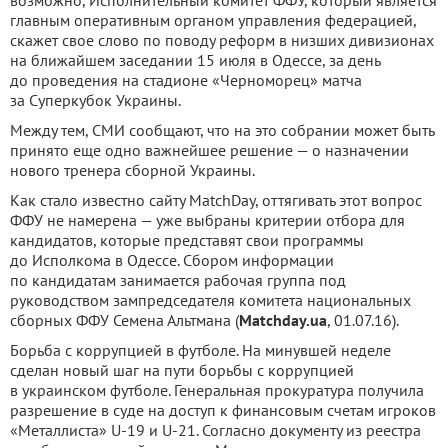
главным оперативным органом управления федерацией,
скажет свое слово по поводу реформ в низших дивизионах
на ближайшем заседании 15 июля в Одессе, за день
до проведения на стадионе «Черноморец» матча
за Суперкубок Украины.
Между тем, СМИ сообщают, что на это собрании может быть
принято еще одно важнейшее решение — о назначении
нового тренера сборной Украины.
Как стало известно сайту MatchDay, оттягивать этот вопрос
ФФУ не намерена — уже выбраны критерии отбора для
кандидатов, которые представят свои программы
до Исполкома в Одессе. Сбором информации
по кандидатам занимается рабочая группа под
руководством зампредседателя комитета национальных
сборных ФФУ Семена Альтмана (
Matchday.ua
, 01.07.16).
Борьба с коррупцией в футболе. На минувшей неделе
сделан новый шаг на пути борьбы с коррупцией
в украинском футболе. Генеральная прокуратура получила
разрешение в суде на доступ к финансовым счетам игроков
«Металлиста» U-19 и U-21. Согласно документу из реестра