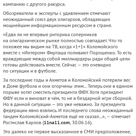
кампанию с другого ракурса.
Обозреватели и эксперты с удивлением отмечают
неожиданный союз двух олигархов, обладающих
мощнейшим информационным ресурсом в стране.
«Едва ли не впервые риторика соперников
на олигархическом рынке полностью совпадает. Что-то
похожее мы видим на ТВ, когда «1+1» Коломойского
вместе с «Интером» Фирташа поливают Порошенко. То есть
враждующие между собой миллиардеры ради общей цели
готовы действовать вместе. Сейчас — это очевидно
по ситуации и в футболе.
За последние годы и Ахметов и Коломойский потеряли вес
в Доме футбола и они огорчены этим... Теперь они в едином
порыве хотят сместить президента ФФУ. Хотя президент
ФФУ если и виноват в чём, то не в бездарной игре сборной.
Но в данной ситуации — это уже неважно. За президента
федерации явно взялись. И последнего слова неожиданный
тандем Коломойский-Ахметов ещё не сказал...», — отмечает
Ростислав Карлов (
11na11.com
, 30.06.16).
Это далеко не первое высказанное в СМИ предположение,