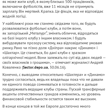
як може жити клуб, в якому близько 500 працівників,
включаючи футболістів, вже 11 місяців не отримують
зарплату. Він мертвий. Крапка. Це фікція, яка не відповідає
жодній логіці.
У найближчі роки ми станемо свідками того, як будуть
розвалюватися футбольні клуби, а потім вони,
як запорізький „Металург“, змінять обличчя, відродяться
на базі іншого клубу з іншим власником. І будуть
вибудовувати прозору систему, яка відповідатиме умовам
ринку. Рано чи пізно доля «Дніпра» накриє «Динамо» і
«Шахтар». Це станеться, бо дані клуби є зразком
олігархічної моделі. Вони залежать по суті від двох людей —
своїх власників з грошима», — отмечает журналист Андрей
Коваленко (
Sector.depo.ua
, 30.06.16).
Конечно, с выводами относительно «Шахтера» и «Динамо»
трудно согласиться, ведь их владельцы пока что не давали
ни единого повода сомневаться в готовности и дальше
поддерживать ведущие клубы страны. Пускай трансферные
акценты отечественных грандов изменились, но уровень
финансовой стабильности остается таким же высоким.
В конце концов в той же Европе достаточно много