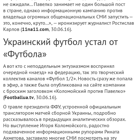
не ожидали... Павелко занимает не один большой пост
в стране, однако информационную кампанию против
владельца огромных общенациональных СМИ запустить —
это, конечно, круто...», — иронизирует журналист Ростислав
Карлов (
11na11.com
, 30.06.16).
Украинский футбол устал от
«Футбола»
А вот кто с неподдельным энтузиазмом воспринял
очередной «наезд» на федерацию, так это творческий
коллектив каналов «Футбол 1/2». Новость сразу же попала
в эфир, а также была опубликована на сайте компании
с броским заголовком «Коломойский против Павелко»
(
Footballua.tv
, 30.06.16).
О травле президента ФФУ, устроенной официальным
транслятором матчей сборной Украины, подробно
рассказывалось в предыдущих аналитических обзорах.
Но выступление Игоря Коломойского, радостно
подхваченное информационными рупорами Рината
Ахметова, заставило многие СМИ посмотреть на эту