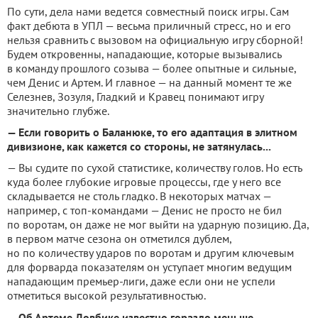
По сути, дела нами ведется совместный поиск игры. Сам
факт дебюта в УПЛ — весьма приличный стресс, но и его
нельзя сравнить с вызовом на официальную игру сборной!
Будем откровенны, нападающие, которые вызывались
в команду прошлого созыва — более опытные и сильные,
чем Денис и Артем. И главное — на данный момент те же
Селезнев, Зозуля, Гладкий и Кравец понимают игру
значительно глубже.
— Если говорить о Баланюке, то его адаптация в элитном
дивизионе, как кажется со стороны, не затянулась...
— Вы судите по сухой статистике, количеству голов. Но есть
куда более глубокие игровые процессы, где у него все
складывается не столь гладко. В некоторых матчах —
например, с топ-командами — Денис не просто не бил
по воротам, он даже не мог выйти на ударную позицию. Да,
в первом матче сезона он отметился дублем,
но по количеству ударов по воротам и другим ключевым
для форварда показателям он уступает многим ведущим
нападающим премьер-лиги, даже если они не успели
отметиться высокой результативностью.
— Об Артеме Довбике известно гораздо меньше...