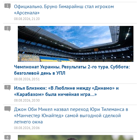
Официально. Бруно Гимарайнш стал игроком
1
«Арсенала»
08.08.2026, 21:20
2
Чемпионат Украины. Результаты 2-го тура. Суббота:
безголевой день в УПЛ
08.08.2026, 20:51
Илья Близнюк: «В Люблине между «Динамо» и
7
«Карабахом» была ничейная игра…»
08.08.2026, 20:30
Джон Оби Микел назвал переход Юри Тилеманса в
«Манчестер Юнайтед» самой выгодной сделкой
летнего окна
08.08.2026, 20:06
6