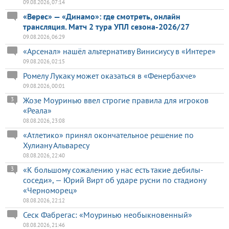
09.08.2026, 07:14
«Верес» — «Динамо»: где смотреть, онлайн
трансляция. Матч 2 тура УПЛ сезона-2026/27
09.08.2026, 06:29
«Арсенал» нашёл альтернативу Винисиусу в «Интере»
09.08.2026, 02:15
Ромелу Лукаку может оказаться в «Фенербахче»
09.08.2026, 00:01
Жозе Моуринью ввел строгие правила для игроков
3
«Реала»
08.08.2026, 23:08
«Атлетико» принял окончательное решение по
Хулиану Альваресу
08.08.2026, 22:40
«К большому сожалению у нас есть такие дебилы-
3
соседи», — Юрий Вирт об ударе русни по стадиону
«Черноморец»
08.08.2026, 22:12
Сеск Фабрегас: «Моуринью необыкновенный»
08.08.2026, 21:46