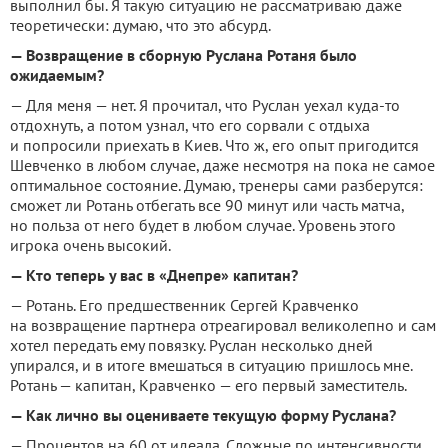
выполнил бы. Я такую ситуацию не рассматриваю даже
теоретически: думаю, что это абсурд.
— Возвращение в сборную Руслана Ротаня было
ожидаемым?
— Для меня — нет. Я прочитал, что Руслан уехал куда-то
отдохнуть, а потом узнал, что его сорвали с отдыха
и попросили приехать в Киев. Что ж, его опыт пригодится
Шевченко в любом случае, даже несмотря на пока не самое
оптимальное состояние. Думаю, тренеры сами разберутся:
сможет ли Ротань отбегать все 90 минут или часть матча,
но польза от него будет в любом случае. Уровень этого
игрока очень высокий.
— Кто теперь у вас в «Днепре» капитан?
— Ротань. Его предшественник Сергей Кравченко
на возвращение партнера отреагировал великолепно и сам
хотел передать ему повязку. Руслан несколько дней
упирался, и в итоге вмешаться в ситуацию пришлось мне.
Ротань — капитан, Кравченко — его первый заместитель.
— Как лично вы оцениваете текущую форму Руслана?
— Процентов на 60 от идеала. Сложные по интенсивности