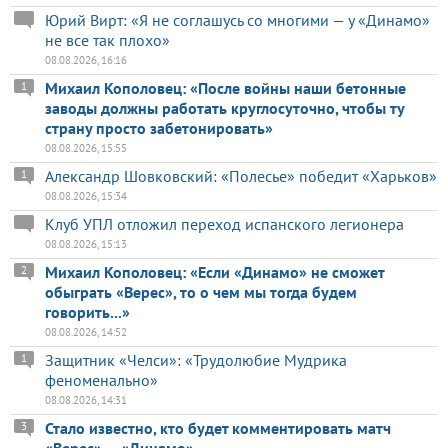
Юрий Вирт: «Я не соглашусь со многими — у «Динамо»
не все так плохо»
08.08.2026, 16:16
Михаил Кополовец: «После войны наши бетонные
1
заводы должны работать круглосуточно, чтобы ту
страну просто забетонировать»
08.08.2026, 15:55
Александр Шовковский: «Полесье» победит «Харьков»
1
08.08.2026, 15:34
Клуб УПЛ отложил переход испанского легионера
08.08.2026, 15:13
Михаил Кополовец: «Если «Динамо» не сможет
2
обыграть «Верес», то о чем мы тогда будем
говорить...»
08.08.2026, 14:52
Защитник «Челси»: «Трудолюбие Мудрика
1
феноменально»
08.08.2026, 14:31
Стало известно, кто будет комментировать матч
3