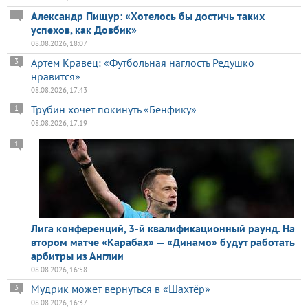
Александр Пищур: «Хотелось бы достичь таких
успехов, как Довбик»
08.08.2026, 18:07
Артем Кравец: «Футбольная наглость Редушко
3
нравится»
08.08.2026, 17:43
Трубин хочет покинуть «Бенфику»
1
08.08.2026, 17:19
1
Лига конференций, 3-й квалификационный раунд. На
втором матче «Карабах» — «Динамо» будут работать
арбитры из Англии
08.08.2026, 16:58
Мудрик может вернуться в «Шахтёр»
3
08.08.2026, 16:37