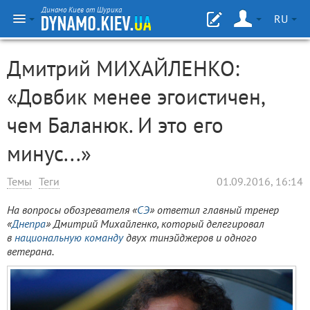
Динамо Киев от Шурика
RU
Дмитрий МИХАЙЛЕНКО:
«Довбик менее эгоистичен,
чем Баланюк. И это его
минус...»
Темы
Теги
01.09.2016, 16:14
На вопросы обозревателя «
СЭ
» ответил главный тренер
«
Днепра
» Дмитрий Михайленко, который делегировал
в
национальную команду
двух тинэйджеров и одного
ветерана.