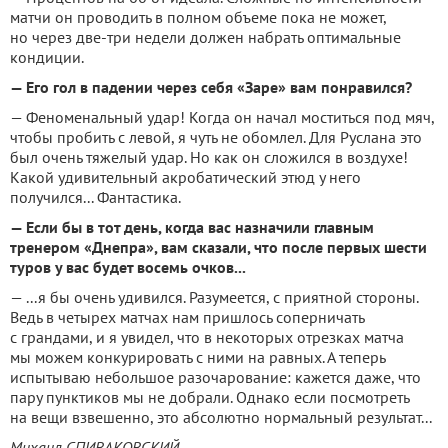
матчи он проводить в полном объеме пока не может,
но через две-три недели должен набрать оптимальные
кондиции.
— Его гол в падении через себя «Заре» вам понравился?
— Феноменальный удар! Когда он начал моститься под мяч,
чтобы пробить с левой, я чуть не обомлел. Для Руслана это
был очень тяжелый удар. Но как он сложился в воздухе!
Какой удивительный акробатический этюд у него
получился... Фантастика.
— Если бы в тот день, когда вас назначили главным
тренером «Днепра», вам сказали, что после первых шести
туров у вас будет восемь очков...
— ...я бы очень удивился. Разумеется, с приятной стороны.
Ведь в четырех матчах нам пришлось соперничать
с грандами, и я увидел, что в некоторых отрезках матча
мы можем конкурировать с ними на равных. А теперь
испытываю небольшое разочарование: кажется даже, что
пару пунктиков мы не добрали. Однако если посмотреть
на вещи взвешенно, это абсолютно нормальный результат...
Михаил СПИВАКОВСКИЙ