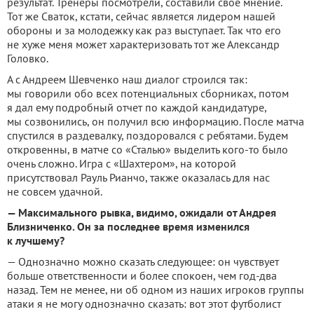
результат. Тренеры посмотрели, составили свое мнение.
Тот же Сваток, кстати, сейчас является лидером нашей
обороны и за молодежку как раз выступает. Так что его
не хуже меня может характеризовать тот же Александр
Головко.
А с Андреем Шевченко наш диалог строился так:
мы говорили обо всех потенциальных сборниках, потом
я дал ему подробный отчет по каждой кандидатуре,
мы созвонились, он получил всю информацию. После матча
спустился в раздевалку, поздоровался с ребятами. Будем
откровенны, в матче со «Сталью» выделить кого-то было
очень сложно. Игра с «Шахтером», на которой
присутствовал Рауль Рианчо, также оказалась для нас
не совсем удачной.
— Максимального рывка, видимо, ожидали от Андрея
Близниченко. Он за последнее время изменился
к лучшему?
— Однозначно можно сказать следующее: он чувствует
больше ответственности и более спокоен, чем год-два
назад. Тем не менее, ни об одном из наших игроков группы
атаки я не могу однозначно сказать: вот этот футболист