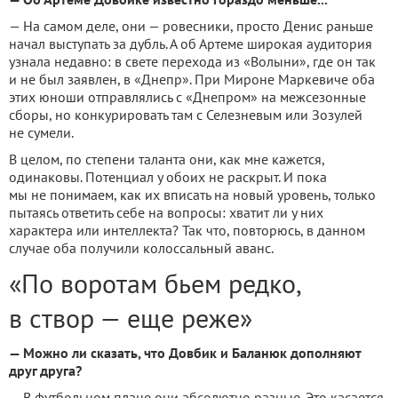
— На самом деле, они — ровесники, просто Денис раньше
начал выступать за дубль. А об Артеме широкая аудитория
узнала недавно: в свете перехода из «Волыни», где он так
и не был заявлен, в «Днепр». При Мироне Маркевиче оба
этих юноши отправлялись с «Днепром» на межсезонные
сборы, но конкурировать там с Селезневым или Зозулей
не сумели.
В целом, по степени таланта они, как мне кажется,
одинаковы. Потенциал у обоих не раскрыт. И пока
мы не понимаем, как их вписать на новый уровень, только
пытаясь ответить себе на вопросы: хватит ли у них
характера или интеллекта? Так что, повторюсь, в данном
случае оба получили колоссальный аванс.
«По воротам бьем редко,
в створ — еще реже»
— Можно ли сказать, что Довбик и Баланюк дополняют
друг друга?
— В футбольном плане они абсолютно разные. Это касается,