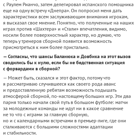
с Раулем Рианчо, затем делегировал испанского помощника
еще на одну встречу «Днепра». Он попросил меня дать
характеристики всем заслуживающим внимания игрокам,
я высказал свое мнение. Понятно, что полученные на наших
играх против «Шахтера» и «Стали» впечатления, видимо,
носили более поверхностный характер, но думаю, что
теперь у тренеров сборной появится возможность
присмотреться к ним более пристально.
— Согласны, что шансы Баланюка и Довбика на этот вызов
сводились бы к нулю, если бы не бедственная ситуация
с форвардами в сборной?
— Может быть, сказался и этот фактор, потому что
я рассматриваю случившееся как своего рода аванс
и предоставленную ребятам возможность подышать
атмосферой сборной, по-настоящему больших игр. Эти два
парня только начали свой путь в большом футболе: матчи
за молодежные команды не идут ни в какое сравнение
не то что с играми за главную сборную,
но и с календарными встречами в премьер-лиге, где они
сталкиваются с большими сложностями адаптации
и стабильности.