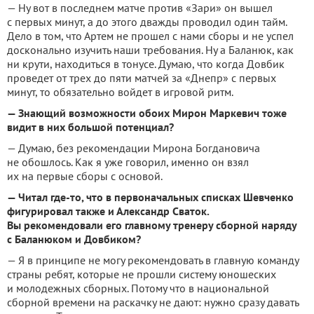
— Ну вот в последнем матче против «Зари» он вышел
с первых минут, а до этого дважды проводил один тайм.
Дело в том, что Артем не прошел с нами сборы и не успел
досконально изучить наши требования. Ну а Баланюк, как
ни крути, находиться в тонусе. Думаю, что когда Довбик
проведет от трех до пяти матчей за «Днепр» с первых
минут, то обязательно войдет в игровой ритм.
— Знающий возможности обоих Мирон Маркевич тоже
видит в них большой потенциал?
— Думаю, без рекомендации Мирона Богдановича
не обошлось. Как я уже говорил, именно он взял
их на первые сборы с основой.
— Читал где-то, что в первоначальных списках Шевченко
фигурировал также и Александр Сваток.
Вы рекомендовали его главному тренеру сборной наряду
с Баланюком и Довбиком?
— Я в принципе не могу рекомендовать в главную команду
страны ребят, которые не прошли систему юношеских
и молодежных сборных. Потому что в национальной
сборной времени на раскачку не дают: нужно сразу давать