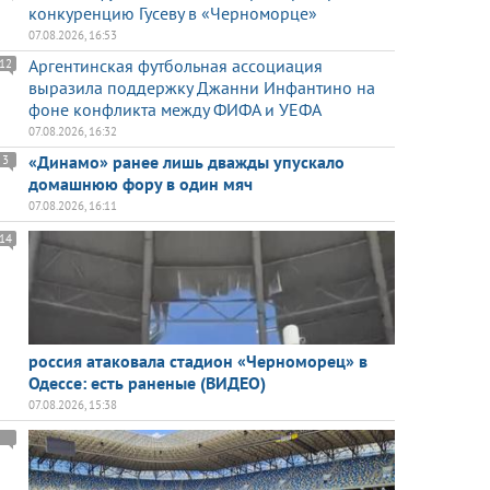
конкуренцию Гусеву в «Черноморце»
07.08.2026, 16:53
Аргентинская футбольная ассоциация
12
выразила поддержку Джанни Инфантино на
фоне конфликта между ФИФА и УЕФА
07.08.2026, 16:32
«Динамо» ранее лишь дважды упускало
3
домашнюю фору в один мяч
07.08.2026, 16:11
14
россия атаковала стадион «Черноморец» в
Одессе: есть раненые (ВИДЕО)
07.08.2026, 15:38