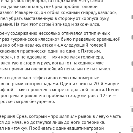
те на рывок Бернарда, тот подхватил мяч у самой
 на дальнюю штангу, где Срна пробил головой
оказался Макаренко, он отбил кожаный снаряд, казалось,
спел убрать выставленную в сторону от корпуса руку,
вил. На том этот острый эпизод и закончился.
своему содержанию несколько отличался от типичных
т раз «украинское классико» было предельно зрелищной
ывно обменивались атаками. А следующий голевой
ыскакивал практически один на один с Пятовым,
ера», но не идеально — мяч коснулся голкипера,
авленную в сторону руку, когда тот находился уже
мым причинам очевиднейший пенальти не назначил.
 мяч и довольно эффективно вело планомерные
чал острыми контрвыпадами. Один из них на 20-й минуте
афной — мяч пролетел в метре от дальней штанги. Почти
прострела и рикошета пробивал сходу метров с 12-ти —
броске сыграл безупречно.
овершил Срна, который «прошляпил» рывок в левую часть
я до мяча, но дотянулся лишь до ноги соперника.
л на «точку». Пробивать с одиннадцатиметровой