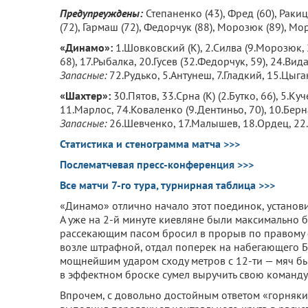
Предупреуждены:
Степаненко (43), Фред (60), Раки
(72), Гармаш (72), Федорчук (88), Морозюк (89), Мо
«Динамо»:
1.Шовковский (К), 2.Силва (9.Морозюк, 
68), 17.Рыбалка, 20.Гусев (32.Федорчук, 59), 24.Ви
Запасные:
72.Рудько, 5.Антунеш, 7.Гладкий, 15.Цыга
«Шахтер»:
30.Пятов, 33.Срна (К) (2.Бутко, 66), 5.К
11.Марлос, 74.Коваленко (9.Дентиньо, 70), 10.Берн
Запасные:
26.Шевченко, 17.Малышев, 18.Ордец, 22
Статистика и стенограмма матча >>>
Послематчевая пресс-конференция >>>
Все матчи 7-го тура, турнирная таблица >>>
«Динамо» отлично начало этот поединок, установ
А уже на 2-й минуте киевляне были максимально б
рассекающим пасом бросил в прорыв по правому ф
возле штрафной, отдал поперек на набегающего Б
мощнейшим ударом сходу метров с 12-ти — мяч бы
в эффектном броске сумел выручить свою команду 
Впрочем, с довольно достойным ответом «горняки