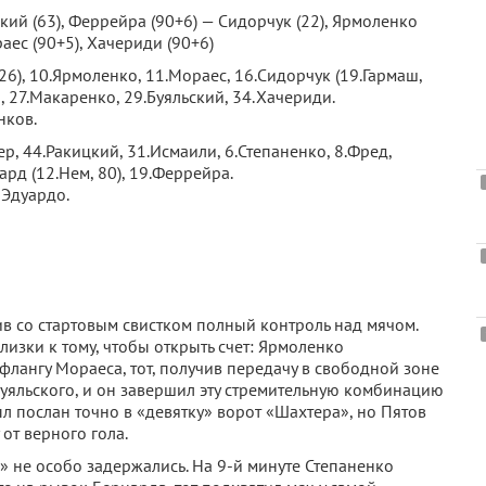
цкий (63), Феррейра (90+6) — Сидорчук (22), Ярмоленко
раес (90+5), Хачериди (90+6)
26), 10.Ярмоленко, 11.Мораес, 16.Сидорчук (19.Гармаш,
да, 27.Макаренко, 29.Буяльский, 34.Хачериди.
нков.
учер, 44.Ракицкий, 31.Исмаили, 6.Степаненко, 8.Фред,
ард (12.Нем, 80), 19.Феррейра.
.Эдуардо.
ив со стартовым свистком полный контроль над мячом.
лизки к тому, чтобы открыть счет: Ярмоленко
лангу Мораеса, тот, получив передачу в свободной зоне
уяльского, и он завершил эту стремительную комбинацию
л послан точно в «девятку» ворот «Шахтера», но Пятов
от верного гола.
» не особо задержались. На 9-й минуте Степаненко