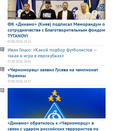
ФК «Динамо» (Киев) подписал Меморандум о
сотрудничестве с Благотворительным фондом
TYTANOVI
07.08.2026, 20:25
Иван Гецко: «Какой подбор футболистов —
7
такая и игра в еврокубках»
07.08.2026, 20:01
«Черноморец» заявил Гусева на чемпионат
1
Украины
07.08.2026, 19:37
10
«Динамо» обратилось к «Черноморцу» в
связи с ударом российских террористов по