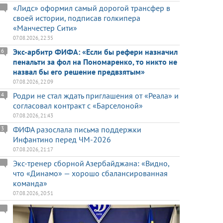
«Лидс» оформил самый дорогой трансфер в
своей истории, подписав голкипера
«Манчестер Сити»
07.08.2026, 22:35
Экс-арбитр ФИФА: «Если бы рефери назначил
6
пенальти за фол на Пономаренко, то никто не
назвал бы его решение предвзятым»
07.08.2026, 22:09
Родри не стал ждать приглашения от «Реала» и
4
согласовал контракт с «Барселоной»
07.08.2026, 21:43
ФИФА разослала письма поддержки
3
Инфантино перед ЧМ-2026
07.08.2026, 21:17
Экс-тренер сборной Азербайджана: «Видно,
что «Динамо» — хорошо сбалансированная
команда»
07.08.2026, 20:51