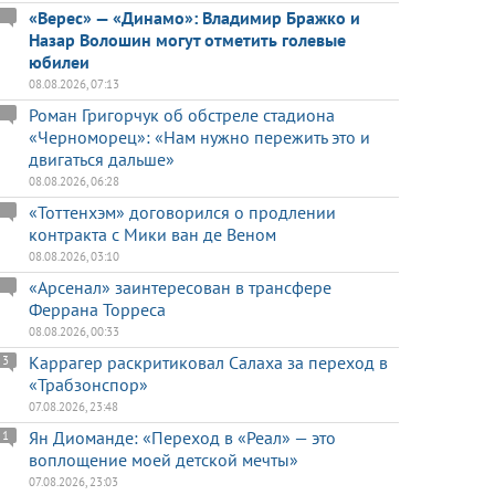
«Верес» — «Динамо»: Владимир Бражко и
Назар Волошин могут отметить голевые
юбилеи
08.08.2026, 07:13
Роман Григорчук об обстреле стадиона
«Черноморец»: «Нам нужно пережить это и
двигаться дальше»
08.08.2026, 06:28
«Тоттенхэм» договорился о продлении
контракта с Мики ван де Веном
08.08.2026, 03:10
«Арсенал» заинтересован в трансфере
Феррана Торреса
08.08.2026, 00:33
Каррагер раскритиковал Салаха за переход в
3
«Трабзонспор»
07.08.2026, 23:48
Ян Диоманде: «Переход в «Реал» — это
1
воплощение моей детской мечты»
07.08.2026, 23:03