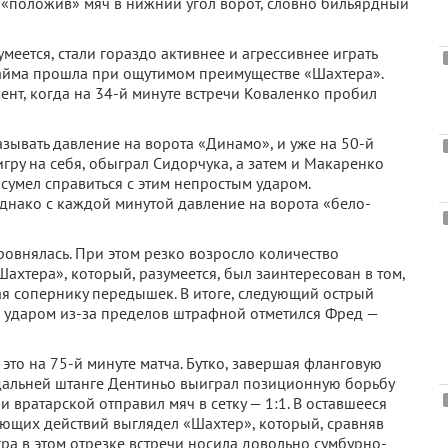
о, «положив» мяч в нижний угол ворот, словно бильярдный
меется, стали гораздо активнее и агрессивнее играть
о тайма прошла при ощутимом преимуществе «Шахтера».
ент, когда на 34-й минуте встречи Коваленко пробил
зывать давление на ворота «Динамо», и уже на 50-й
игру на себя, обыграл Сидорчука, а затем и Макаренко
сумел справиться с этим непростым ударом.
днако с каждой минутой давление на ворота «бело-
ыровнялась. При этом резко возросло количество
Шахтера», который, разумеется, был заинтересован в том,
вая сопернику передышек. В итоге, следующий острый
да ударом из-за пределов штрафной отметился Фред —
это на 75-й минуте матча. Бутко, завершая фланговую
а дальней штанге Дентиньо выиграл позиционную борьбу
 вратарской отправил мяч в сетку — 1:1. В оставшееся
ующих действий выглядел «Шахтер», который, сравняв
игра в этом отрезке встречи носила довольно сумбурно-