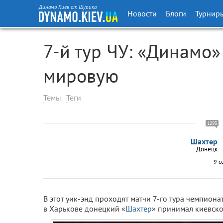
Динамо Киев от Шурика
Новости
Блоги
Турнир
7-й тур ЧУ: «Динамо
мировую
Темы
Теги
1293
Шахтер
Донецк
9 с
В этот уик-энд проходят матчи 7-го тура чемпиона
в Харькове донецкий «
Шахтер
» принимал киевско