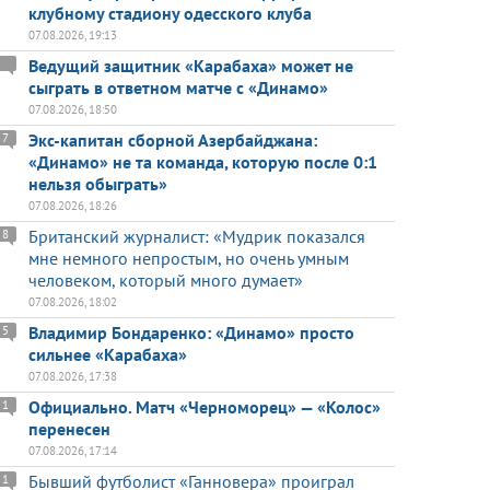
клубному стадиону одесского клуба
07.08.2026, 19:13
Ведущий защитник «Карабаха» может не
сыграть в ответном матче с «Динамо»
07.08.2026, 18:50
Экс-капитан сборной Азербайджана:
7
«Динамо» не та команда, которую после 0:1
нельзя обыграть»
07.08.2026, 18:26
Британский журналист: «Мудрик показался
8
мне немного непростым, но очень умным
человеком, который много думает»
07.08.2026, 18:02
Владимир Бондаренко: «Динамо» просто
5
сильнее «Карабаха»
07.08.2026, 17:38
Официально. Матч «Черноморец» — «Колос»
1
перенесен
07.08.2026, 17:14
Бывший футболист «Ганновера» проиграл
1