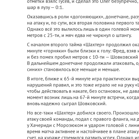
отметки взялс Гусев, и сделал это Олег безупречн
шар в лузу — 0:1.
Оказавшись в роли «догоняющих», донетчане, разу
на атаку и, по сути, вся вторая половина первог
Однако всё это вылилось лишь в один голевой мом
метров с 25-ти, и мяч едва не чиркнул о штангу.
С началом второго тайма «Шахтер» продолжил ока
минуте «горняки» были близки к голу: Фред, взяв 
и без помех пробил метров с 10-ти — Шовковский 
В дальнейшем донетчане продолжали атаковать, о
синих» становилось все меньше и меньше.
В итоге, ближе к 65-й минуте игра практически в
нарушений правил, и это тоже играло не на руку «
чтобы действовать в накате, без остановок, не да
момент возник лишь на 67-й минуте встречи, ког
вновь надежно сыграл Шовковский.
Но все-таки «Шахтер» добился своего. Произошло 
атаку своей команды, подал с правого фланга, н
у Хачериди с Морозюком и ударом головой с линии
время матча активнее и настойчивее в плане атак
счет, на кураже стремился развить успех. Однако 