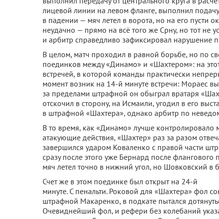
выполнил передачу от центрального круга в расче
лицевой линии на левом фланге, выполнил подачу
в падении — мяч летел в ворота, но на его пусти 
неудачно — прямо на всё того же Срну, но тот не у
и арбитр справедливо зафиксировал нарушение пра
В целом, матч проходил в равной борьбе, но по 
поединков между «Динамо» и «Шахтером»: на это
встречей, в которой команды практически непрер
момент возник на 14-й минуте встречи: Мораес в
за пределами штрафной он обыграл вратаря «Шахт
отскочил в сторону, на Исмаили, угодил в его выст
в штрафной «Шахтера», однако арбитр по неведо
В то время, как «Динамо» лучше контролировало
атакующие действия, «Шахтер» раз за разом отве
завершился ударом Коваленко с правой части штр
сразу после этого уже Бернард после флангового 
мяч летел точно в нижний угол, но Шовковский в 
Счет же в этом поединке был открыт на 24-й
минуте. С пенальти. Роковой для «Шахтера» фол с
штрафной Макаренко, в подкате пытался дотянутьс
Очевиднейший фол, и рефери без колебаний указа