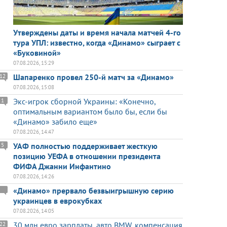
Утверждены даты и время начала матчей 4-го
тура УПЛ: известно, когда «Динамо» сыграет с
«Буковиной»
07.08.2026, 15:29
Шапаренко провел 250-й матч за «Динамо»
12
07.08.2026, 15:08
Экс-игрок сборной Украины: «Конечно,
1
оптимальным вариантом было бы, если бы
«Динамо» забило еще»
07.08.2026, 14:47
УАФ полностью поддерживает жесткую
5
позицию УЕФА в отношении президента
ФИФА Джанни Инфантино
07.08.2026, 14:26
«Динамо» прервало безвыигрышную серию
украинцев в еврокубках
07.08.2026, 14:05
30 млн евро зарплаты, авто BMW, компенсация
22