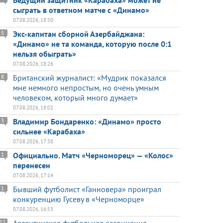
Ведущий защитник «Карабаха» может не
сыграть в ответном матче с «Динамо»
07.08.2026, 18:50
Экс-капитан сборной Азербайджана:
5
«Динамо» не та команда, которую после 0:1
нельзя обыграть»
07.08.2026, 18:26
Британский журналист: «Мудрик показался
8
мне немного непростым, но очень умным
человеком, который много думает»
07.08.2026, 18:02
Владимир Бондаренко: «Динамо» просто
3
сильнее «Карабаха»
07.08.2026, 17:38
Официально. Матч «Черноморец» — «Колос»
1
перенесен
07.08.2026, 17:14
Бывший футболист «Ганновера» проиграл
1
конкуренцию Гусеву в «Черноморце»
07.08.2026, 16:53
12