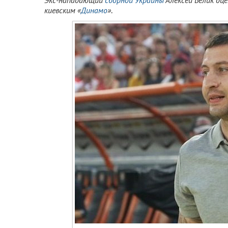
Экс-нападающий
сборной Украины
Алексей Белик оц
киевским «
Динамо
»
.