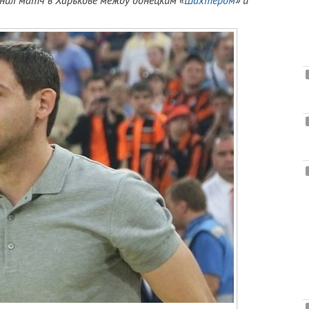
енил матч в Харькове между донецким «
Шахтером
» и