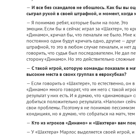
—
И все без скандалов не обошлось. Как бы вы оц
сыграл рукой в своей штрафной, и момент, когда 
— Я понимаю ребят, которые были на поле. Это
эмоции. Если бы я сейчас играл за «Шахтер», то кр
«Динамо», кричал бы, что пенальти не было. Мне ка
постоянно одни будут кричать одно, другие — друг
штрафной, то это в любом случае пенальти, и нет 
говорить, что судья был последователен. Не дал пе
сторону «Динамо». Но это действительно сложные с
—
С такой игрой, которую команды показали в мат
высокие места в своих группах в еврокубках?
— Если говорить о «Шахтере», то естественно, он 
«Динамо» много говорят, что им него с такой игро
результат у них есть. И я думаю, что «динамовцы»
добиться положительно результата. «Наполи» сейч
свои проблемы. Поэтому я не понимаю пессимизм 
кондициях, но я думаю, что собраться на матч, те
—
Кто из игроков «Динамо» и «Шахтера» вам пон
— У «Шахтера» Марлос выделяется своей игрой, и 