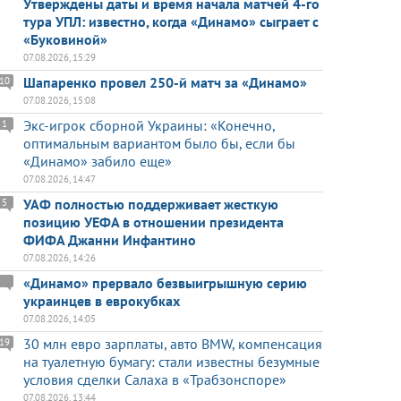
Утверждены даты и время начала матчей 4-го
тура УПЛ: известно, когда «Динамо» сыграет с
«Буковиной»
07.08.2026, 15:29
Шапаренко провел 250-й матч за «Динамо»
10
07.08.2026, 15:08
Экс-игрок сборной Украины: «Конечно,
1
оптимальным вариантом было бы, если бы
«Динамо» забило еще»
07.08.2026, 14:47
УАФ полностью поддерживает жесткую
5
позицию УЕФА в отношении президента
ФИФА Джанни Инфантино
07.08.2026, 14:26
«Динамо» прервало безвыигрышную серию
украинцев в еврокубках
07.08.2026, 14:05
30 млн евро зарплаты, авто BMW, компенсация
19
на туалетную бумагу: стали известны безумные
условия сделки Салаха в «Трабзонспоре»
07.08.2026, 13:44