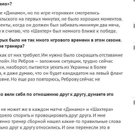
амо»?
ше «Динамо», но по игре «горняки» смотрелись
яльского на первых минутах, не было хороших моментов.
енты, когда он должен был забивать минимум два мяча,
 я считаю, что «Шахтер» был немного ближе к победе.
рых было не так много игрового времени в этом сезоне.
ие тренера?
 как от них требуют. Им нужно было сокращать отставание
лой». Но Ребров — заложник ситуации, трудно сейчас
и, наоборот, пытаются уехать из Украины в более
, я даже думаю, что он будет кандидатом на левый фланг
вне. Но еще раз повторюсь, Реброву сейчас не
 вели себя по отношению друг к другу, думаете это
 не может же в каждом матче «Динамо» и «Шахтера»
доело спорить и провоцировать друг друга. И мне
именно тренер сборной нашел какие-то правильные слова
ьно друг к другу относились. И они перенесли это в