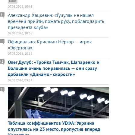
Блог
07.08.2026, 10:46
Александр Хацкевич: «Гуцуляк не нашел
9
времени прийти, пожать руку, поблагодарить
президента клуба»
07.08.2026, 10:35
Официально. Кристиан Нёргор — игрок
«Эвертона»
07.08.2026, 10:14
Олег Дулуб: «Тройка Тымчик, Шапаренко и
41
Волошин очень понравилась — они сразу
добавили «Динамо» скорости»
07.08.2026, 09:53
2
Таблица коэффициентов УЕФА: Украина
опустилась на 23 место, пропустив вперед
Хорватию