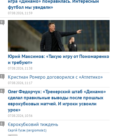
игра «Динамо» понравилась. Интересный
футбол мы увидели»
07.08.2026, 11:59
9
Юрий Максимов: «Такую игру от Пономаренко
и требуют»
07.08.2026, 11:38
Кристиан Ромеро договорился с «Атлетико»
1
07.08.2026, 11:17
Олег Федорчук: «Тренерский штаб «Динамо»
6
сделал правильные выводы после прошлых
еврокубковых матчей. И игроки усвоили
урок»
07.08.2026, 10:56
Єврокубковий тиждень
6
Сергій Гусак (sergiomole1)