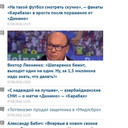
«На такой футбол смотреть скучно», — фанаты
8
«Карабаха» в ярости после поражения от
«Динамо»
07.08.2026, 13:23
30
Виктор Леоненко: «Шапаренко бежит,
выходит один на один. Ну, за 1,5 миллиона
надо знать, что делать!»
07.08.2026, 13:02
«С надеждой на лучшее», — азербайджанские
СМИ — о матче «Динамо» — «Карабах»
07.08.2026, 12:41
«Тоттенхэм» продал защитника в «Мидлсбро»
07.08.2026, 12:20
Александр Бабич: «Впервые в новом сезоне
2