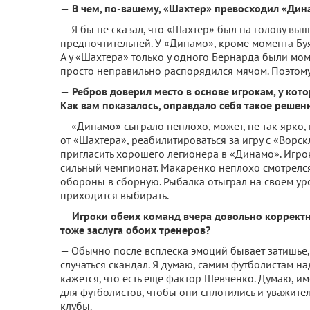
—
В чем, по-вашему, «Шахтер» превосходил «Дин
— Я бы не сказал, что «Шахтер» был на голову вы
предпочтительней. У «Динамо», кроме момента Бу
А у «Шахтера» только у одного Бернарда были мом
просто неправильно распорядился мячом. Поэтому
—
Ребров доверил место в основе игрокам, у кото
Как вам показалось, оправдало себя такое решен
— «Динамо» сыграло неплохо, может, не так ярко,
от «Шахтера», реабилитироваться за игру с «Ворск
пригласить хорошего легионера в «Динамо». Игрок
сильный чемпионат. Макаренко неплохо смотрелся
обороны в сборную. Рыбалка отыграл на своем уро
приходится выбирать.
—
Игроки обеих команд вчера довольно корректно
тоже заслуга обоих тренеров?
— Обычно после всплеска эмоций бывает затишье,
случаться скандал. Я думаю, самим футболистам на
кажется, что есть еще фактор Шевченко. Думаю, 
для футболистов, чтобы они сплотились и уважител
клубы.