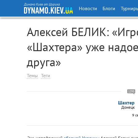
Динамо Киев от Шурика
Новости
Блоги
Турнир
Алексей БЕЛИК: «Игр
«Шахтера» уже надое
друга»
Темы
Теги
1293
Шахтер
Донецк
9 с