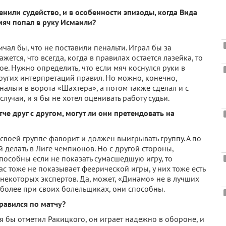
енили судейство, и в особенности эпизоды, когда Вида
мяч попал в руку Исмаили?
ичал бы, что не поставили пенальти. Играл бы за
жется, что всегда, когда в правилах остается лазейка, то
ое. Нужно определить, что если мяч коснулся руки в
других интерпретаций правил. Но можно, конечно,
нальти в ворота «Шахтера», а потом также сделал и с
лучаи, и я бы не хотел оценивать работу судьи.
че друг с другом, могут ли они претендовать на
в своей группе фаворит и должен выигрывать группу. А по
й делать в Лиге чемпионов. Но с другой стороны,
 способны если не показать сумасшедшую игру, то
ас тоже не показывает феерической игры, у них тоже есть
некоторых экспертов. Да, может, «Динамо» не в лучших
м более при своих болельщиках, они способны.
равился по матчу?
я бы отметил Ракицкого, он играет надежно в обороне, и