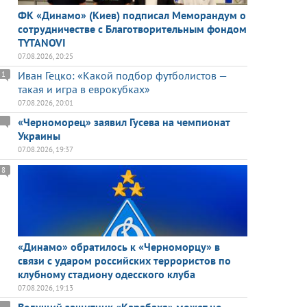
ФК «Динамо» (Киев) подписал Меморандум о
сотрудничестве с Благотворительным фондом
TYTANOVI
07.08.2026, 20:25
Иван Гецко: «Какой подбор футболистов —
1
такая и игра в еврокубках»
07.08.2026, 20:01
«Черноморец» заявил Гусева на чемпионат
Украины
07.08.2026, 19:37
8
«Динамо» обратилось к «Черноморцу» в
связи с ударом российских террористов по
клубному стадиону одесского клуба
07.08.2026, 19:13