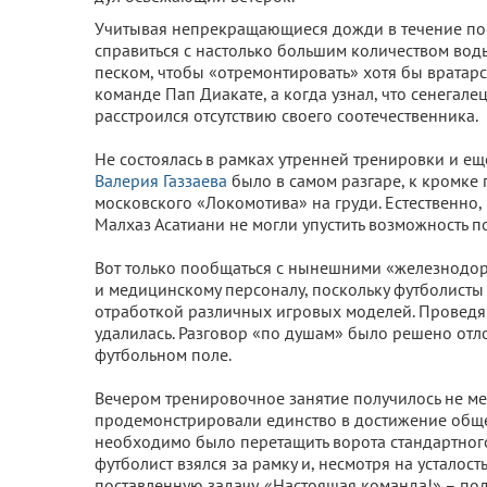
Учитывая непрекращающиеся дожди в течение пос
справиться с настолько большим количеством вод
песком, чтобы «отремонтировать» хотя бы вратарс
команде Пап Диакате, а когда узнал, что сенегале
расстроился отсутствию своего соотечественника.
Не состоялась в рамках утренней тренировки и еще 
Валерия Газзаева
было в самом разгаре, к кромке
московского «Локомотива» на груди. Естественно
Малхаз Асатиани не могли упустить возможность 
Вот только пообщаться с нынешними «железнодо
и медицинскому персоналу, поскольку футболисты
отработкой различных игровых моделей. Проведя 
удалилась. Разговор «по душам» было решено отло
футбольном поле.
Вечером тренировочное занятие получилось не м
продемонстрировали единство в достижение обще
необходимо было перетащить ворота стандартного 
футболист взялся за рамку и, несмотря на устало
поставленную задачу. «Настоящая команда!» – п