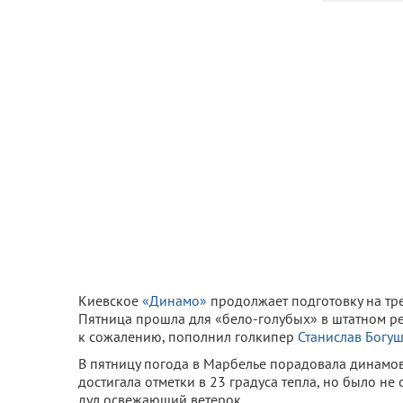
Киевское
«Динамо»
продолжает подготовку на тр
Пятница прошла для «бело-голубых» в штатном ре
к сожалению, пополнил голкипер
Станислав Богу
В пятницу погода в Марбелье порадовала динамовц
достигала отметки в 23 градуса тепла, но было н
дул освежающий ветерок.