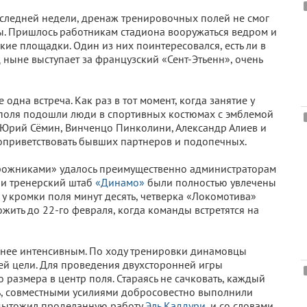
ледней недели, дренаж тренировочных полей не смог
ы. Пришлось работникам стадиона вооружаться ведром и
кие площадки. Один из них поинтересовался, есть ли в
ц ныне выступает за французский «Сент-Этьенн», очень
одна встреча. Как раз в тот момент, когда занятие у
 поля подошли люди в спортивных костюмах с эмблемой
, Юрий Сёмин, Винченцо Пинколини, Александр Алиев и
поприветствовать бывших партнеров и подопечных.
рожниками» удалось преимущественно администраторам
 и тренерский штаб
«Динамо»
были полностью увлечены
у кромки поля минут десять, четверка «Локомотива»
жить до 22-го февраля, когда команды встретятся на
енее интенсивным. По ходу тренировки динамовцы
й цели. Для проведения двухсторонней игры
размера в центр поля. Стараясь не сачковать, каждый
сть, совместными усилиями добросовестно выполнили
одытожил проделанную работу
Эль Каддури
, и со словами