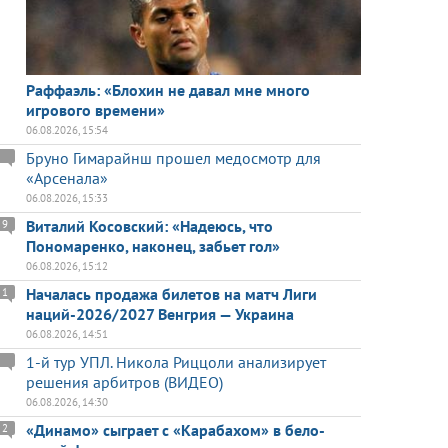
Раффаэль: «Блохин не давал мне много
игрового времени»
06.08.2026, 15:54
Бруно Гимарайнш прошел медосмотр для
«Арсенала»
06.08.2026, 15:33
Виталий Косовский: «Надеюсь, что
9
Пономаренко, наконец, забьет гол»
06.08.2026, 15:12
Началась продажа билетов на матч Лиги
1
наций-2026/2027 Венгрия — Украина
06.08.2026, 14:51
1-й тур УПЛ. Никола Риццоли анализирует
решения арбитров (ВИДЕО)
06.08.2026, 14:30
«Динамо» сыграет с «Карабахом» в бело-
2