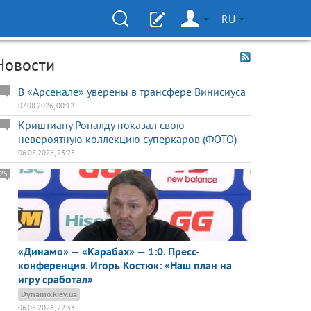
RU
Новости
В «Арсенале» уверены в трансфере Винисиуса
07.08.2026, 00:12
Криштиану Роналду показал свою
невероятную коллекцию суперкаров (ФОТО)
06.08.2026, 23:25
25
«Динамо» — «Карабах» — 1:0. Пресс-
конференция. Игорь Костюк: «Наш план на
игру сработал»
Dynamo.kiev.ua
06.08.2026, 22:33