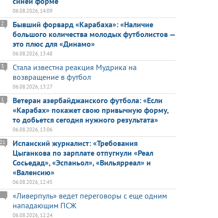
синей форме
06.08.2026, 14:09
Бывший форвард «Карабаха»: «Наличие
2
большого количества молодых футболистов —
это плюс для «Динамо»
06.08.2026, 13:48
Стала известна реакция Мудрика на
3
возвращение в футбол
06.08.2026, 13:27
Ветеран азербайджанского футбола: «Если
1
«Карабах» покажет свою привычную форму,
то добьется сегодня нужного результата»
06.08.2026, 13:06
Испанский журналист: «Требования
21
Цыганкова по зарплате отпугнули «Реал
Сосьедад», «Эспаньол», «Вильярреал» и
«Валенсию»
06.08.2026, 12:45
«Ливерпуль» ведет переговоры с еще одним
нападающим ПСЖ
06.08.2026, 12:24