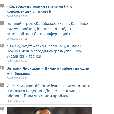
«Карабах» дополнил заявку на Лигу
конференций списком Б
06.08.2026, 17:42
Бывший игрок «Карабаха»: «Если «Карабах»
сумеет пройти «Динамо», то выйдет в
основной этап Лиги конференций»
06.08.2026, 17:18
«В Баку, будет жарко и влажно. «Динамо»
2
нужно именно сегодня сыграть успешно», —
украинский тренер
06.08.2026, 16:57
Виталий Лисицкий: «Динамо» забьет на один
3
мяч больше»
06.08.2026, 16:36
Илья Близнюк: «Многое будет зависеть от того,
насколько надежно «Динамо» сыграет в
обороне. Пока что с этим проблемы»
06.08.2026, 16:15
4