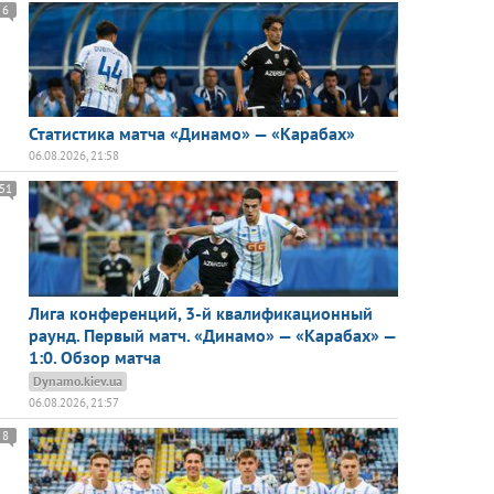
6
Статистика матча «Динамо» — «Карабах»
06.08.2026, 21:58
51
Лига конференций, 3-й квалификационный
раунд. Первый матч. «Динамо» — «Карабах» —
1:0. Обзор матча
Dynamo.kiev.ua
06.08.2026, 21:57
8