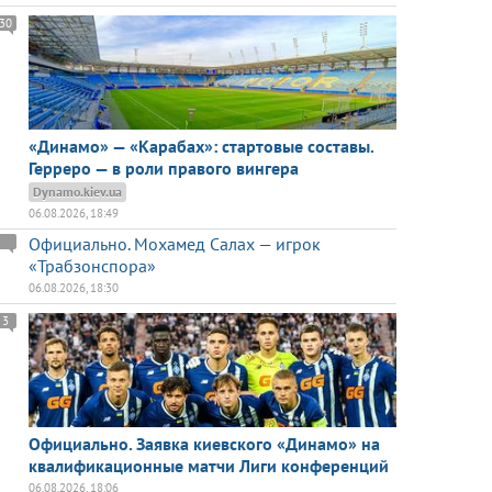
30
«Динамо» — «Карабах»: стартовые составы.
Герреро — в роли правого вингера
Dynamo.kiev.ua
06.08.2026, 18:49
Официально. Мохамед Салах — игрок
«Трабзонспора»
06.08.2026, 18:30
3
Официально. Заявка киевского «Динамо» на
квалификационные матчи Лиги конференций
06.08.2026, 18:06