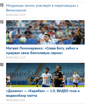
Моуринью лично участвует в переговорах с
1
Винисиусом
06.08.2026, 22:29
3
Матвей Пономаренко: «Слава Богу, забил и
прервал свою безголевую серию»
06.08.2026, 22:29
«Динамо» — «Карабах» — 1:0. ВИДЕО гола и
видеообзор матча
06.08.2026, 22:01