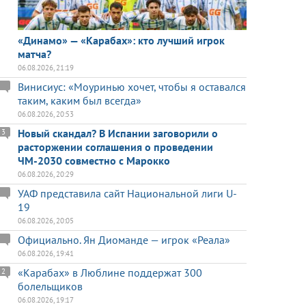
«Динамо» — «Карабах»: кто лучший игрок
матча?
06.08.2026, 21:19
Винисиус: «Моуринью хочет, чтобы я оставался
таким, каким был всегда»
06.08.2026, 20:53
Новый скандал? В Испании заговорили о
3
расторжении соглашения о проведении
ЧМ-2030 совместно с Марокко
06.08.2026, 20:29
УАФ представила сайт Национальной лиги U-
19
06.08.2026, 20:05
Официально. Ян Диоманде — игрок «Реала»
06.08.2026, 19:41
«Карабах» в Люблине поддержат 300
2
болельщиков
06.08.2026, 19:17