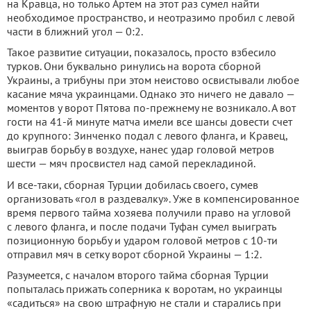
на Кравца, но только Артем на этот раз сумел найти
необходимое пространство, и неотразимо пробил с левой
части в ближний угол — 0:2.
Такое развитие ситуации, показалось, просто взбесило
турков. Они буквально ринулись на ворота сборной
Украины, а трибуны при этом неистово освистывали любое
касание мяча украинцами. Однако это ничего не давало —
моментов у ворот Пятова по-прежнему не возникало. А вот
гости на 41-й минуте матча имели все шансы довести счет
до крупного: Зинченко подал с левого фланга, и Кравец,
выиграв борьбу в воздухе, нанес удар головой метров
шести — мяч просвистел над самой перекладиной.
И все-таки, сборная Турции добилась своего, сумев
организовать «гол в раздевалку». Уже в компенсированное
время первого тайма хозяева получили право на угловой
с левого фланга, и после подачи Туфан сумел выиграть
позиционную борьбу и ударом головой метров с 10-ти
отправил мяч в сетку ворот сборной Украины — 1:2.
Разумеется, с началом второго тайма сборная Турции
попыталась прижать соперника к воротам, но украинцы
«садиться» на свою штрафную не стали и старались при