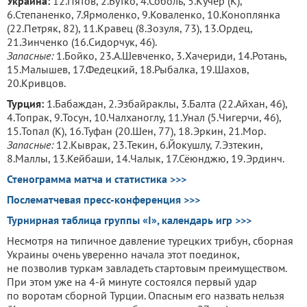
Украина:
12.Пятов, 2.Бутко, 4.Соболь, 5.Кучер (К),
6.Степаненко, 7.Ярмоленко, 9.Коваленко, 10.Коноплянка
(22.Петряк, 82), 11.Кравец (8.Зозуля, 73), 13.Ордец,
21.Зинченко (16.Сидорчук, 46).
Запасные:
1.Бойко, 23.А.Шевченко, 3.Хачериди, 14.Ротань,
15.Малышев, 17.Федецкий, 18.Рыбалка, 19.Шахов,
20.Кривцов.
Турция:
1.Бабаждан, 2.Эзбайраклы, 3.Балта (22.Айхан, 46),
4.Топрак, 9.Тосун, 10.Чалханоглу, 11.Унал (5.Чигерчи, 46),
15.Топал (К), 16.Туфан (20.Шен, 77), 18.Эркин, 21.Мор.
Запасные:
12.Кыврак, 23.Текин, 6.Йокушлу, 7.Эзтекин,
8.Маллы, 13.Кейбаши, 14.Чалык, 17.Сёюнджю, 19.Эрдинч.
Стенограмма матча и статистика >>>
Послематчевая пресс-конференция >>>
Турнирная таблица группы «I», календарь игр >>>
Несмотря на типичное давление турецких трибун, сборная
Украины очень уверенно начала этот поединок,
не позволив туркам завладеть стартовым преимуществом.
При этом уже на 4-й минуте состоялся первый удар
по воротам сборной Турции. Опасным его назвать нельзя