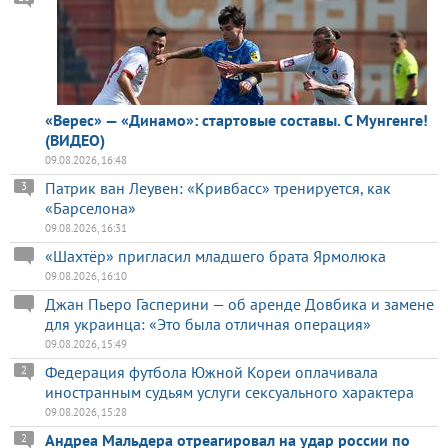
«Верес» — «Динамо»: стартовые составы. С Мунгенге!
(ВИДЕО)
09.08.2026, 16:48
Патрик ван Леувен: «Кривбасс» тренируется, как
3
«Барселона»
09.08.2026, 16:31
«Шахтёр» пригласил младшего брата Ярмолюка
09.08.2026, 16:10
Джан Пьеро Гасперини — об аренде Довбика и замене
для украинца: «Это была отличная операция»
09.08.2026, 15:49
Федерация футбола Южной Кореи оплачивала
2
иностранным судьям услуги сексуального характера
09.08.2026, 15:28
Андреа Мальдера отреагировал на удар россии по
2