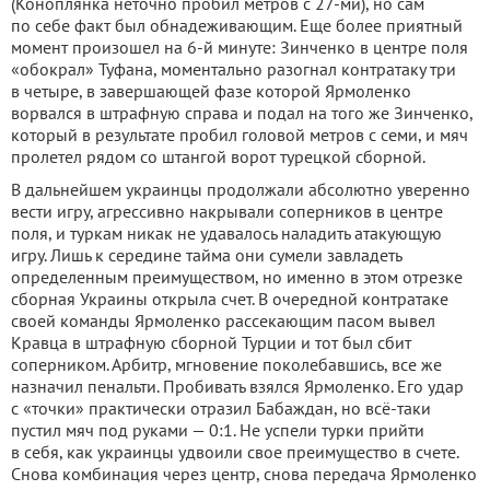
(Коноплянка неточно пробил метров с 27-ми), но сам
по себе факт был обнадеживающим. Еще более приятный
момент произошел на 6-й минуте: Зинченко в центре поля
«обокрал» Туфана, моментально разогнал контратаку три
в четыре, в завершающей фазе которой Ярмоленко
ворвался в штрафную справа и подал на того же Зинченко,
который в результате пробил головой метров с семи, и мяч
пролетел рядом со штангой ворот турецкой сборной.
В дальнейшем украинцы продолжали абсолютно уверенно
вести игру, агрессивно накрывали соперников в центре
поля, и туркам никак не удавалось наладить атакующую
игру. Лишь к середине тайма они сумели завладеть
определенным преимуществом, но именно в этом отрезке
сборная Украины открыла счет. В очередной контратаке
своей команды Ярмоленко рассекающим пасом вывел
Кравца в штрафную сборной Турции и тот был сбит
соперником. Арбитр, мгновение поколебавшись, все же
назначил пенальти. Пробивать взялся Ярмоленко. Его удар
с «точки» практически отразил Бабаждан, но всё-таки
пустил мяч под руками — 0:1. Не успели турки прийти
в себя, как украинцы удвоили свое преимущество в счете.
Снова комбинация через центр, снова передача Ярмоленко