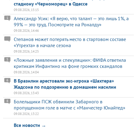
стадиону «Черноморец» в Одессе
09.08.2026, 15:15
Александр Усик: «Я верю, что талант — это лишь 1%, а
1
99% — это труд. Посмотрите на Роналду»
09.08.2026, 14:46
Степанов может потерять место в стартовом составе
«Утрехта» в начале сезона
09.08.2026, 14:25
«Ложные заявления и спекуляции»: ФИФА ответила
5
критикам Инфантино на фоне громких скандалов
09.08.2026, 14:04
В Бразилии арестовали экс-игрока «Шахтера»
6
Жадсона по подозрению в домашнем насилии
09.08.2026, 13:43
Болельщики ПСЖ обвинили Забарного в
8
пропущенном голе в матче с «Манчестер Юнайтед»
09.08.2026, 13:22
Все новости →