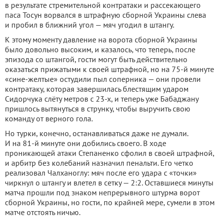
в результате стремительной контратаки и рассекающего
паса Тосун ворвался в штрафную сборной Украины слева
и пробил в ближний угол — мяч угодил в штангу.
К этому моменту давление на ворота сборной Украины
было довольно высоким, и казалось, что теперь, после
эпизода со штангой, гости могут быть действительно
оказаться прижатыми к своей штрафной, но на 75-й минуте
«сине-желтые» остудили пыл соперника — они провели
контратаку, которая завершилась блестящим ударом
Сидорчука слёту метров с 23-х, и теперь уже Бабаджану
пришлось вытянуться в струнку, чтобы выручить свою
команду от верного гола.
Но турки, конечно, останавливаться даже не думали.
И на 81-й минуте они добились своего. В ходе
проникающей атаки Степаненко сфолил в своей штрафной,
и арбитр без колебаний назначил пенальти. Его четко
реализовал Чалханоглу: мяч после его удара с «точки»
чиркнул о штангу и влетел в сетку — 2:2. Оставшиеся минуты
матча прошли под знаком непрерывного штурма ворот
сборной Украины, но гости, по крайней мере, сумели в этом
матче отстоять ничью.