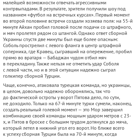
малейшей возможности отвечать агрессивными
контрвыпадами. В результате, зрители получили шоу под
названием «футбол на встречных курсах». Первый момент
во второй половине встречи создали хозяева поля: на 55-й
минуте Айхан пробил головой после подачи со штрафного,
и мяч пролетел рядом со штангой. Однако ответ сборной
Украины спустя две минуты был еще более опасным:
Соболь прострелил с левого фланга в центр штрафной
соперника, где Кравец, сыгравший на опережение, пробил
прямо во вратаря — Бабаджан чудом отбил мяч
в перекладину. Также нельзя не отметить удар Соболя
с левой части, но и в этой ситуации надежно сыграл
голкипер сборной Турции.
Чаще, конечно, атаковала турецкая команда, но украинцы,
в целом, довольно надежно оборонялись, так что
до фактической остроты у ворот Пятова дело, по сути,
не доходило. Только на 67-й минуте турки сумели, наконец,
создать реальный голевой момент — это Мор завершил
комбинацию своей команды мощным ударом метров с 23-
х, и Пятов в броске с большим трудом дотянулся до мяча,
который летел в нижний угол его ворот. Но ближе всего
к успеху сборная Турции была на 70-й минуте, когда