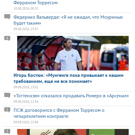
Ферраном Торресом
10.08.2026, 00:32
Федерико Вальверде: «Я не ожидал, что Моуринью
будет таким»
09.08.2026, 23:47
6
Игорь Костюк: «Мунгенге пока привыкает к нашим
требованиям, еще не все понимает»
09.08.2026, 23:02
«Тоттенхэм» отказался продавать Ромеро в «Арсенал»
09.08.2026, 22:34
ПСЖ договорился с Ферраном Торресом о
1
четырехлетнем контракте
09.08.2026, 22:06
3