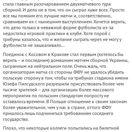
стала главным разочарованием двухматчевого тура
сборной. И дело не в том, что он сыграл хуже всех. Просто
все мы помним его лучшие матчи и, соответственно,
сравниваем их с нынешним выступлением. Хочется верить,
что дело только в неважной форме футболиста из-за
недостатка игровой практики в клубе. Хотя порой с
трибуны казалось, что и желание сыграть через не могу у
футболиста не зашкаливало...
Поединок с Косовом в Кракове стал первым (хотелось бы
верить – и последним) домашним матчем сборной Украины,
сыгранным на нейтральном поле. Очень жаль, что
организаторам матча со стороны ФФУ не удалось убедить
польскую сторону в том, чтобы на трибунах стадиона имени
Юзефа Пилсудского разрешили присутствовать более чем
тысяче зрителей – для организации более массового
мероприятия по польским стандартам попросту не
оставалось времени. В Польше отношение к своим законам
более уважительное, чем у нас в стране, оттого ФФУ
пришлось лишь подчиниться требованиям соседнего
государства.
Плохо, что некоторые коллеги попытались на билетной