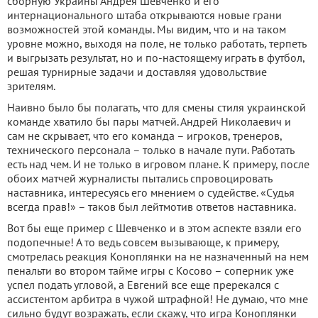
сборную Украины Андрея Шевченко и его
интернационального штаба открываются новые грани
возможностей этой команды. Мы видим, что и на таком
уровне можно, выходя на поле, не только работать, терпеть
и выгрызать результат, но и по-настоящему играть в футбол,
решая турнирные задачи и доставляя удовольствие
зрителям.
Наивно было бы полагать, что для смены стиля украинской
команде хватило бы пары матчей. Андрей Николаевич и
сам не скрывает, что его команда – игроков, тренеров,
технического персонала – только в начале пути. Работать
есть над чем. И не только в игровом плане. К примеру, после
обоих матчей журналисты пытались спровоцировать
наставника, интересуясь его мнением о судействе. «Судья
всегда прав!» – таков был лейтмотив ответов наставника.
Вот бы еще пример с Шевченко и в этом аспекте взяли его
подопечные! А то ведь совсем вызывающе, к примеру,
смотрелась реакция Коноплянки на не назначенный на нем
пенальти во втором тайме игры с Косово – соперник уже
успел подать угловой, а Евгений все еще пререкался с
ассистентом арбитра в чужой штрафной! Не думаю, что мне
сильно будут возражать, если скажу, что игра Коноплянки