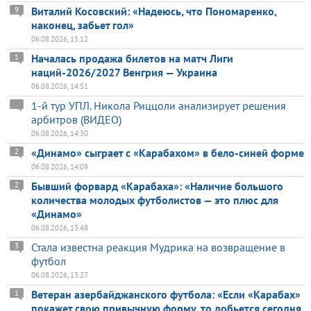
Виталий Косовский: «Надеюсь, что Пономаренко,
9
наконец, забьет гол»
06.08.2026, 15:12
Началась продажа билетов на матч Лиги
1
наций-2026/2027 Венгрия — Украина
06.08.2026, 14:51
1-й тур УПЛ. Никола Риццоли анализирует решения
арбитров (ВИДЕО)
06.08.2026, 14:30
«Динамо» сыграет с «Карабахом» в бело-синей форме
2
06.08.2026, 14:09
Бывший форвард «Карабаха»: «Наличие большого
2
количества молодых футболистов — это плюс для
«Динамо»
06.08.2026, 13:48
Стала известна реакция Мудрика на возвращение в
3
футбол
06.08.2026, 13:27
Ветеран азербайджанского футбола: «Если «Карабах»
1
покажет свою привычную форму, то добьется сегодня