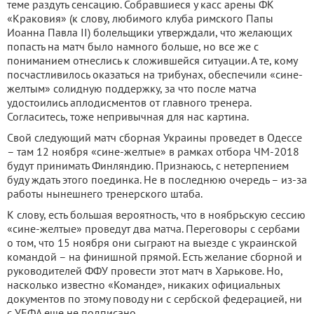
теме раздуть сенсацию. Собравшиеся у касс арены ФК
«Краковия» (к слову, любимого клуба римского Папы
Иоанна Павла II) болельщики утверждали, что желающих
попасть на матч было намного больше, но все же с
пониманием отнеслись к сложившейся ситуации. А те, кому
посчастливилось оказаться на трибунах, обеспечили «сине-
желтым» солидную поддержку, за что после матча
удостоились аплодисментов от главного тренера.
Согласитесь, тоже непривычная для нас картина.
Свой следующий матч сборная Украины проведет в Одессе
– там 12 ноября «сине-желтые» в рамках отбора ЧМ-2018
будут принимать Финляндию. Признаюсь, с нетерпением
буду ждать этого поединка. Не в последнюю очередь – из-за
работы нынешнего тренерского штаба.
К слову, есть большая вероятность, что в ноябрьскую сессию
«сине-желтые» проведут два матча. Переговоры с сербами
о том, что 15 ноября они сыграют на выезде с украинской
командой – на финишной прямой. Есть желание сборной и
руководителей ФФУ провести этот матч в Харькове. Но,
насколько известно «Команде», никаких официальных
документов по этому поводу ни с сербской федерацией, ни
с УЕФА еще не подписано.