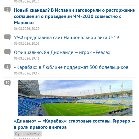
06.08.2026, 20:53
Новый скандал? В Испании заговорили о расторжении
3
соглашения о проведении ЧМ-2030 совместно с
Марокко
06.08.2026, 20:29
УАФ представила сайт Национальной лиги U-19
06.08.2026, 20:05
Официально. Ян Диоманде — игрок «Реала»
06.08.2026, 19:41
«Карабах» в Люблине поддержат 300 болельщиков
2
06.08.2026, 19:17
30
«Динамо» — «Карабах»: стартовые составы. Герреро —
в роли правого вингера
Dynamo.kiev.ua