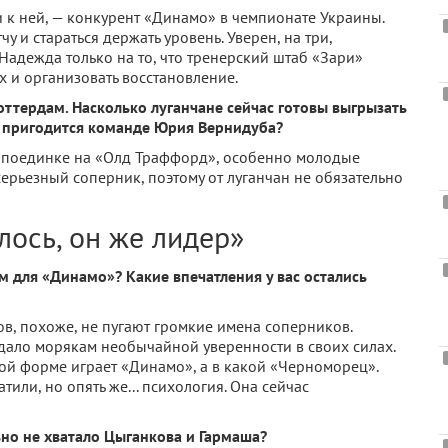
и к ней, — конкурент «Динамо» в чемпионате Украины.
 и ста­раться держать уровень. Уверен, на три,
. Надежда только на то, что тренерский штаб «Зари»
 и организовать восста­новление.
ттердам. Насколько луганчане сейчас готовы вы­грызать
т пригодится ко­манде Юрия Вернидуба?
в поединке на «Олд Траффорд», особенно молодые
е­рьезный соперник, поэтому от луганчан не обязательно
лось, он же лидер»
м для «Динамо»? Какие впечатления у вас оста­лись
ов, похоже, не пугают громкие имена соперников.
дало морякам нео­бычайной уверенности в своих силах.
кой форме играет «Динамо», а в какой «Чер­номорец».
или, но опять же... психология. Она сейчас
о не хватало Цыган­кова и Гармаша?