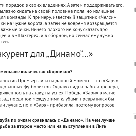
и порядок в своих владе­ниях. А затем поддерживать его.
вылазно сидеть на своей половине поля, но излишнее
ля команды. К примеру, извест­ный защитник «Челси»
ки на чужие ворота, а затем не во­время возвращается
 важные очки. Ничего плохого не хо­чу сказать про
ее и в «Шахтере», и в сборной, но сейчас ему нужно
стен.
курент для „Динамо“...»
а меньшее количество сборников?
­лектив Премьер-лиги на данный момент — это «За­ря».
дованных футболистов. Однако видна работа тренера,
яженность на атаку, на успех. Победа «Зари» в мат­че
азад поединок между этими клу­бами превратился бы
бели лучане, но и «Заря» прибавила, поэтому вопросов
уба по очкам сравня­лась с «Динамо». На чем лучше
рьбе за второе место или на выступлении в Лиге