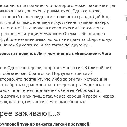
пока не тот исполнитель, от которого может зависеть игра
лько я знаю, он очень травматичен. Однако так­же
к, который станет лидером столичного гранда. Дай Бог,
ется, чтобы таких юношей искусственно та­щили наверх
ть того же Цы­ганкова психологически. Что касается
стрессовым ситуациям мужиком. Он уже сейчас лидер
в футболе не­заменимых, но вот не игра­ет за «Барселону»
инамо» Яр­моленко, и все также по-другому. ...
ровести поединок Лиги чемпионов с «Бенфикой». Чего
т в Одессе потеряли, по­тратив много сил. В бли­жайших
 обязательно брать очки. Португальский клуб
­терно, что подтянуть что-либо за эти три-четыре дня
на, набрать ход можно только через игры. Надеюсь, осо­
онов, подстегнет подопечных Сер­гея Реброва. Да,
 другим, но уж лучше так, через хоро­ший график, через
аузах, как эта, связанная с матчами сборных.
ее заживают...»
 групповой турнир кажется легкой прогулкой.