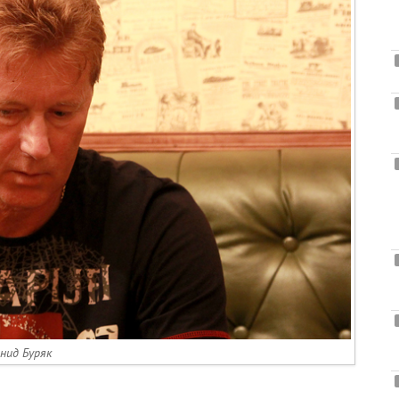
нид Буряк