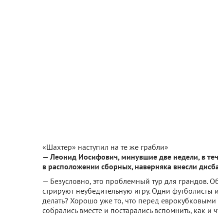
«Шахтер» наступил на те же грабли»
— Леонид Иосифович, минувшие две недели, в те
в расположении сборных, наверняка внес­ли дисб
— Безусловно, это про­блемный тур для грандов. 
стрируют неубедительную игру. Одни футболисты из
делать? Хорошо уже то, что перед еврокубковыми п
собрались вместе и поста­рались вспомнить, как и 