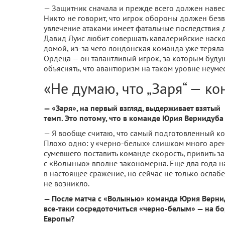
— Защитник сначала и прежде всего должен наве­ст
Никто не говорит, что игрок обороны должен без­
увлечение атаками имеет фатальные последствия д
Да­вид Луис любит совершать кавалерийские наско
домой, из-за чего лондонская ко­манда уже теряла
Ордеца — он талантливый игрок, за кото­рым будущ
объяснять, что аван­тюризм на таком уровне не­уме
«Не думаю, что „Заря“ — кон
— «Заря», на первый взгляд, выдерживает взя­тый
темп. Это потому, что в команде Юрия Вернидуб
— Я вообще считаю, что самый подготовленный кол
Плохо одно: у «черно-белых» слишком много арен
сумевшего поставить команде скорость, привить зар
с «Волынью» вполне зако­номерна. Еще два года н
в на­стоящее сражение, но сей­час не только осла
не воз­никло.
— После матча с «Волы­нью» команда Юрия Вернид
все-таки сосредото­читься «черно-белым» — на бо
Европы?