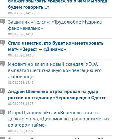
сможет обыграть «Верес», то о чем мы тогда
будем говорить...»
08.08.2026, 14:52
Защитник «Челси»: «Трудолюбие Мудрика
1
феноменально»
08.08.2026, 14:31
Стало известно, кто будет комментировать
1
матч «Верес» — «Динамо»
08.08.2026, 14:10
Инфантино влип в новый скандал: УЕФА
3
выплатил шестизначную компенсацию его
любовнице
08.08.2026, 13:49
Андрей Шевченко отреагировал на удар
3
россии по стадиону «Черноморец» в Одессе
08.08.2026, 13:28
Игорь Цыганик: «Если «Верес» выстоит в
1
дебюте матча, «Динамо» все равно дожмет их
во втором тайме»
08.08.2026, 13:07