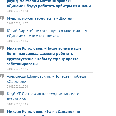
раунд. На втором матче «Карабах» —
«Динамо» будут работать арбитры из Англии
08.08.2026, 16:58
Мудрик может вернуться в «Шахтёр»
3
08.08.2026, 16:37
Юрий Вирт: «Я не соглашусь со многими — у
«Динамо» не все так плохо»
08.08.2026, 16:16
Михаил Кополовец: «После войны наши
1
бетонные заводы должны работать
круглосуточно, чтобы ту страну просто
забетонировать»
08.08.2026, 15:55
Александр Шовковский: «Полесье» победит
1
«Харьков»
08.08.2026, 15:34
Клуб УПЛ отложил переход испанского
легионера
08.08.2026, 15:13
Михаил Кополовец: «Если «Динамо» не
2