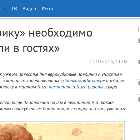
ы
ТВ
Видео
Фото
фику» необходимо
ли в гостях»
17.10.2016, 11:08
 уже на повестке дня еврокубковые поедин­ки с участием
, в которых задействованы «
Динамо
», «
Шахтер
» и «
Заря
»,
дготовку к матчам
Лиги чемпионов
и
Лиги Европы
у укра­
ялся после дли­тельной паузы в чемпиона­те, а также
ажным еврокубковым баталиям, мы попросили заслуженного