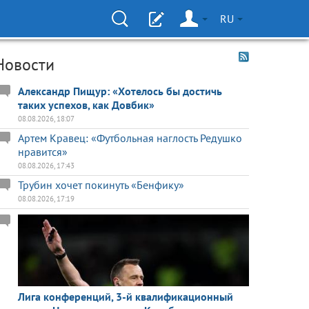
RU
Новости
Александр Пищур: «Хотелось бы достичь
таких успехов, как Довбик»
08.08.2026, 18:07
Артем Кравец: «Футбольная наглость Редушко
нравится»
08.08.2026, 17:43
Трубин хочет покинуть «Бенфику»
08.08.2026, 17:19
Лига конференций, 3-й квалификационный