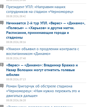
08.08.2026, 09:06
Президент УПЛ: «Направим наших
1
сотрудников на стадион «Черноморец»
08.08.2026, 08:42
Начинается 2-й тур УПЛ. «Верес» — «Динамо»,
«Полесье» — «Харьков» и другие матчи.
Расписание, принимающие города и
стадионы
08.08.2026, 08:16
«Унион» объявил о продлении контракта с
воспитанником «Динамо»
08.08.2026, 07:48
«Верес» — «Динамо»: Владимир Бражко и
3
Назар Волошин могут отметить голевые
юбилеи
08.08.2026, 07:13
Роман Григорчук об обстреле стадиона
«Черноморец»: «Нам нужно пережить это и
двигаться дальше»
08.08.2026, 06:28