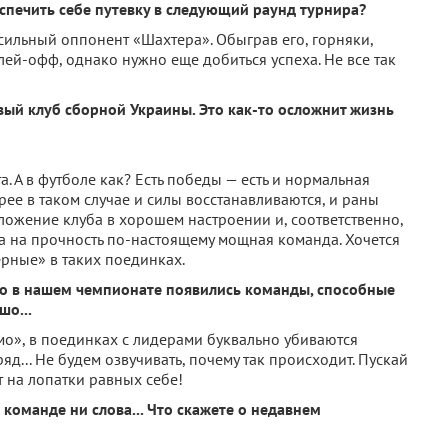
спечить себе путевку в следующий раунд турнира?
й сильный оппонент «Шахтера». Обыграв его, горняки,
лей-офф, однако нуж­но еще добиться успеха. Не все так
вый клуб сборной Укра­ины. Это как-то осложнит жизнь
. А в футболе как? Есть победы — есть и нормальная
рее в таком слу­чае и силы восстанавливаются, и раны
ложение клуба в хорошем настроении и, со­ответственно,
ла на прочность по-настоящему мощная коман­да. Хочется
ерные» в таких поединках.
что в нашем чемпионате появились команды, спо­собные
шо...
мо», в поединках с лиде­рами буквально убиваются
яд... Не будем озвучивать, поче­му так происходит. Пускай
 на лопатки равных себе!
 команде ни слова... Что скажете о недавнем