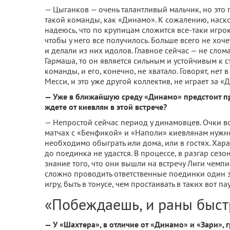
— Цыганков — очень та­лантливый мальчик, но это 
такой команды, как «Динамо». К сожалению, наско
надеюсь, что по крупи­цам сложится все-таки игро
чтобы у него все получилось. Больше всего не хоч
и делали из них идолов. Главное сейчас — не слома
Гармаша, то он является сильным и устойчивым к 
команды, и его, конечно, не хватало. Говорят, нет 
Месси, и это уже другой коллектив, не играет за «Д
— Уже в ближайшую среду «Динамо» предсто­ит п
ждете от ки­евлян в этой встрече?
— Непростой сейчас пе­риод у динамовцев. Очки во
матчах с «Бенфикой» и «Наполи» киевлянам нужно
необходимо обыграть или дома, или в гостях. Харак
до поединка не удастся. В процессе, в разгар сезо
знание того, что они вышли на встречу Лиги чемпи
сложно проводить ответственные поединки один за
игру, быть в тонусе, чем простаи­вать в таких вот п
«Побеждаешь, и раны быстр
— У «Шахтера», в отли­чие от «Динамо» и «Зари»,