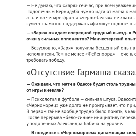
— Не думаю, что «Заря» сейчас, при всем уважени
По­допечным Вернидуба нужно идти от матча к матчу
а то и на че­тыре фронта «черно-белых» не хватит
сумеет грамотно под­держать «физику» подопеч­ных
— «Зарю» ожидает оче­редной трудный выезд- в Ро
очки у сильных оппонентов? Манчестер­ский опы
— Безусловно, «Заря» по­лучила бесценный опыт 
исполнители. Тем не менее «Фейеноорд» — очень с
требовать победу.
«Отсутствие Гармаша сказа
— Ожидали, что матч в Одессе будет столь труд­ны
от игры киевлян?
— Психология в футболе — сильная штука. Одессит
«Черноморец» уже долго не проигрывает, что при
В первом тай­ме вообще трудно было по­нять, в ка
После перерыва «бело-синие» инициативу перехват
у подопечных Александра Бабича на уровне.
— В поединке с «Черноморцем» динамовцам сильн