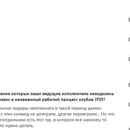
чение которых наши ведущие исполнители на­ходились
аланс в налажен­ный рабочий процесс клубов УПЛ?
Обычно лидеры чемпиона­та в такой период демон­
 этих команд не доиграли, другие переиграли... Но что
оединками есть этот тур, в котором все наконец-то
что нужно делать.