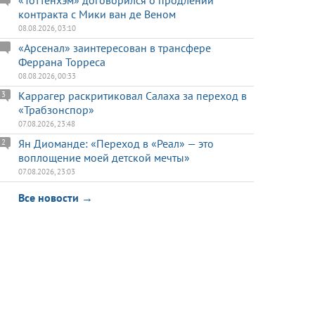
«Тоттенхэм» договорился о продлении
контракта с Мики ван де Веном
08.08.2026, 03:10
«Арсенал» заинтересован в трансфере
Феррана Торреса
08.08.2026, 00:33
Каррагер раскритиковал Салаха за переход в
3
«Трабзонспор»
07.08.2026, 23:48
Ян Диоманде: «Переход в «Реал» — это
2
воплощение моей детской мечты»
07.08.2026, 23:03
Все новости →