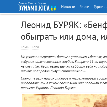
Динамо Киев от Шурика
Новости
Блоги
Турнир
Леонид БУРЯК: «Бен
обыграть или дома, и
Темы
Теги
Не успели отгреметь битвы с участием сборных, как
ведущих отечественных клубов. Встречи 11-го тура
не случайно бы­ли вынесены на субботу, ведь на по
инских полпредов будут считанные дни...
Оценить игру наших ли­деров в туре, который состо
предположить, в каком состоянии они по­дошли к в
тренера Украины Леонида Буряка.