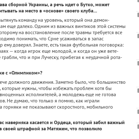
тава сборной Украи­ны, а речь идет о Бутко, может
ывать на место в «основе» своего клуба...
ытянуть команду на уро­вень, который она демон­
ам еще далеко. Одним из важ­ных винтиков этой систе­мы
оторому на восстановление после травмы требует­ся все
ходимо понимать, что Срне усаживаться в запас
р ему доверял. Знаете, есть такая футбольная поговорка:
чаях — когда игрок еще мо­лодой, и когда он уже вете­
е грабли, что и при Луческу, прибегая к неудачной рота­
нке с «Олимпиком»?
ече должного движе­ния. Заметно было, что большинство
, которые нужны, чтобы избежать проблем хотя бы
авноценных испол­нителей, а молодежь еще не готова
ов. Не думаю, что только я помню, как играли
ка горняки не показывают скоростного, мобильного
час наверняка касается и Ордеца, который забил важный
 в своей штрафной за Матяжем, что позволи­ло