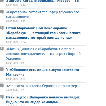
8 августа. Сегодня родились... Морозу — 56
08.08.2026, 12:46
«Барселона» готовит трансфер грузинского
нападающего
08.08.2026, 12:25
Остап Маркевич: «Гол Пономаренко
3
«Карабаху» — настоящий гол классического
нападающего, который идет до конца»
08.08.2026, 12:04
«Матч «Динамо» с «Карабахом» оставил
3
двоякое впечатление», — экс-игрок сборной
Украины
08.08.2026, 11:43
У «Оболони» есть опция выкупа контракта
Маткевича
08.08.2026, 11:22
«Атлетико» выставил Серлота на трансфер
08.08.2026, 11:01
Иван Гецко: «Шапаренко неплохо выглядит.
22
Видно, что он лидер команды»