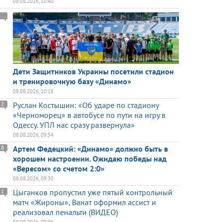
08.08.2026, 10:40
Дети Защитников Украины посетили стадион
и тренировочную базу «Динамо»
08.08.2026, 10:18
Руслан Костышин: «Об ударе по стадиону
2
«Черноморец» в автобусе по пути на игру в
Одессу. УПЛ нас сразу развернула»
08.08.2026, 09:54
Артем Федецкий: «Динамо» должно быть в
8
хорошем настроении. Ожидаю победы над
«Вересом» со счетом 2:0»
08.08.2026, 09:30
Цыганков пропустил уже пятый контрольный
1
матч «Жироны», Ванат оформил ассист и
реализовал пенальти (ВИДЕО)