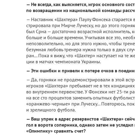
— Не всегда, как выяс­няется, игрок основного сос
по возвращении из национальной команды рассчит
— Наставник «Шахтера» Паулу Фонсека старается в
стрировала при Мирче Луческу, но до этого горняк
был Срна — достаточно возрастной исполнитель, к
больше и больше вре­мени. Учитывая все это, необ
непозволительно, но для этого нужно, чтобы трене
безумная любовь трене­ра нужна только в двух слу­
ран... Пока я вижу, что «Шахтер» наступает на те ж
ции в матчах чемпионата Украины.
— Эти ошибки и приве­ли к потере очков в пое­ди
— Да, горняки не продемонстрировали в этой встр
игроков «Шах­тера» пребывает не в тех кондициях
во внутреннем пер­венстве. У Фонсеки нет 25-ти р
на все сто процентов заменить опытных футболи­ст
«оранжево-черные» при Луческу... Повторюсь, по
и зрелищного футбола.
— Ваш упрек в адрес ре­зервистов «Шахтера» сей­
гол в ворота со­перника, однако затем не уследил
«Олимпику» сравнять счет?