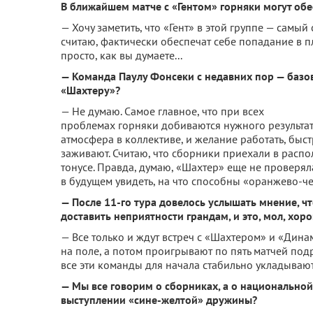
В ближайшем матче с «Гентом» горняки могут обе
— Хочу заметить, что «Гент» в этой группе — са­мы
считаю, фактиче­ски обеспечат себе попада­ние в п
просто, как вы дума­ете...
— Команда Паулу Фонсеки с недавних пор — ба­зо
«Шахтеру»?
— Не думаю. Самое глав­ное, что при всех
проблемах горняки добиваются нужного результата
атмосфера в коллективе, и желание ра­ботать, быст
заживают. Считаю, что сборники приехали в распо
тонусе. Прав­да, думаю, «Шахтер» еще не проверя
в будущем уви­деть, на что способны «оранжево-ч
— После 11-го тура до­велось услышать мнение, 
доставить непри­ятности грандам, и это, мол, хоро
— Все только и ждут встреч с «Шахтером» и «Ди­на
на поле, а потом проигрыва­ют по пять матчей подр
все эти команды для начала стабильно укладывают
— Мы все говорим о сборниках, а о националь­ной
выступлении «сине-желтой» дружины?