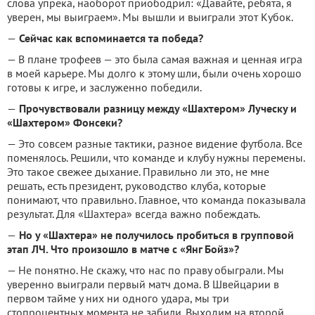
слова упрека, наоборот приободрил: «Давайте, ребята, я
уверен, мы выиграем». Мы вышли и выиграли этот Кубок.
—
Сейчас как вспоминается та победа?
— В плане трофеев — это была самая важная и ценная игра
в моей карьере. Мы долго к этому шли, были очень хорошо
готовы к игре, и заслуженно победили.
—
Прочувствовали разницу между «Шахтером» Луческу и
«Шахтером» Фонсеки?
— Это совсем разные тактики, разное видение футбола. Все
поменялось. Решили, что команде и клубу нужны перемены.
Это такое свежее дыхание. Правильно ли это, не мне
решать, есть президент, руководство клуба, которые
понимают, что правильно. Главное, что команда показывала
результат. Для «Шахтера» всегда важно побеждать.
—
Но у «Шахтера» не получилось пробиться в групповой
этап ЛЧ. Что произошло в матче с «Янг Бойз»?
— Не понятно. Не скажу, что нас по праву обыграли. Мы
уверенно выиграли первый матч дома. В Швейцарии в
первом тайме у них ни одного удара, мы три
стопроцентных момента не забили. Выходим на второй