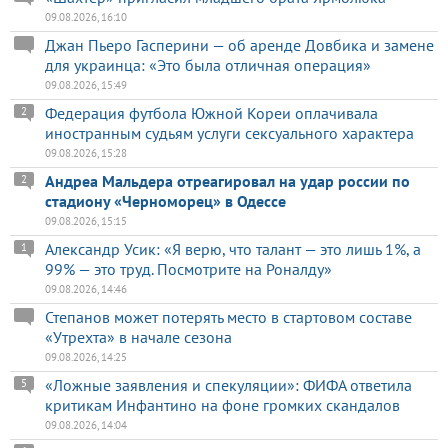
09.08.2026, 16:10
Джан Пьеро Гасперини — об аренде Довбика и замене
для украинца: «Это была отличная операция»
09.08.2026, 15:49
Федерация футбола Южной Кореи оплачивала
2
иностранным судьям услуги сексуального характера
09.08.2026, 15:28
Андреа Мальдера отреагировал на удар россии по
2
стадиону «Черноморец» в Одессе
09.08.2026, 15:15
Александр Усик: «Я верю, что талант — это лишь 1%, а
1
99% — это труд. Посмотрите на Роналду»
09.08.2026, 14:46
Степанов может потерять место в стартовом составе
«Утрехта» в начале сезона
09.08.2026, 14:25
«Ложные заявления и спекуляции»: ФИФА ответила
5
критикам Инфантино на фоне громких скандалов
09.08.2026, 14:04