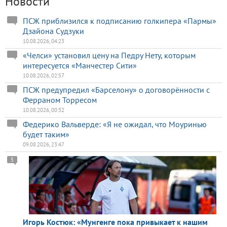
Новости
ПСЖ приблизился к подписанию голкипера «Пармы»
Дзайона Судзуки
10.08.2026, 04:23
«Челси» установил цену на Педру Нету, которым
интересуется «Манчестер Сити»
10.08.2026, 02:57
ПСЖ предупредил «Барселону» о договорённости с
Ферраном Торресом
10.08.2026, 00:32
Федерико Вальверде: «Я не ожидал, что Моуринью
будет таким»
09.08.2026, 23:47
5
Игорь Костюк: «Мунгенге пока привыкает к нашим