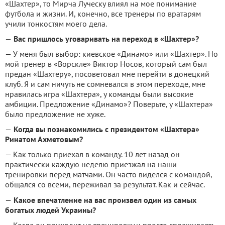
«Шахтер», то Мирча Луческу влиял на мое понимание
футбола и жизни. И, конечно, все тренеры по вратарям
учили тонкостям моего дела.
—
Вас пришлось уговаривать на переход в «Шахтер»?
— У меня был выбор: киевское «Динамо» или «Шахтер». Но
мой тренер в «Ворскле» Виктор Носов, который сам был
предан «Шахтеру», посоветовал мне перейти в донецкий
клуб. Я и сам ничуть не сомневался в этом переходе, мне
нравилась игра «Шахтера», у команды были высокие
амбиции. Предложение «Динамо»? Поверьте, у «Шахтера»
было предложение не хуже.
—
Когда вы познакомились с президентом «Шахтера»
Ринатом Ахметовым?
— Как только приехал в команду. 10 лет назад он
практически каждую неделю приезжал на наши
тренировки перед матчами. Он часто виделся с командой,
общался со всеми, переживал за результат. Как и сейчас.
—
Какое впечатление на вас произвел один из самых
богатых людей Украины?
— Когда он приходит на тренировку и просто спрашивает: