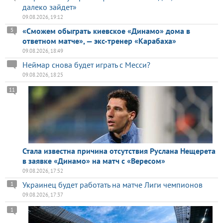
далеко зайдет»
09.08.2026, 19:12
«Сможем обыграть киевское «Динамо» дома в
5
ответном матче», — экс-тренер «Карабаха»
09.08.2026, 18:49
Неймар снова будет играть с Месси?
09.08.2026, 18:25
11
Стала известна причина отсутствия Руслана Нещерета
в заявке «Динамо» на матч с «Вересом»
09.08.2026, 17:52
Украинец будет работать на матче Лиги чемпионов
1
09.08.2026, 17:37
1