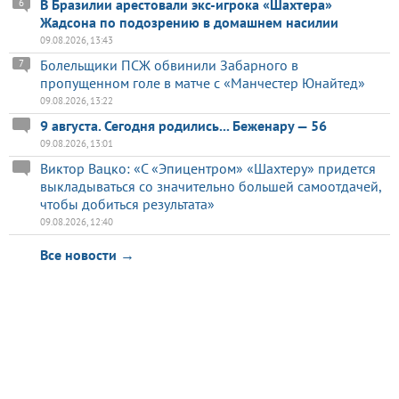
В Бразилии арестовали экс-игрока «Шахтера»
6
Жадсона по подозрению в домашнем насилии
09.08.2026, 13:43
Болельщики ПСЖ обвинили Забарного в
7
пропущенном голе в матче с «Манчестер Юнайтед»
09.08.2026, 13:22
9 августа. Сегодня родились... Беженару — 56
09.08.2026, 13:01
Виктор Вацко: «С «Эпицентром» «Шахтеру» придется
выкладываться со значительно большей самоотдачей,
чтобы добиться результата»
09.08.2026, 12:40
Все новости →