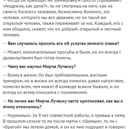
«Андрюха, как дела?», ты не смотришь на него, как на
самого богатого человека, бизнесмена. Конечно, это
человек, которого мы все уважаем, но он такой же
открытый человек, также переживает за нас. Каждый, кто с
ним общался, скажет, что он добрый, открытый и честный
человек.
—
Вам случалось просить его об услугах личного плана?
— Может, незначительные просьбы и были, но он всегда с
удовольствием был готов помочь.
—
Чему вас научил Мирча Луческу?
— Всему в жизни. Он был требовательным, жестким
тренером, но в жизни он всегда помогал, давал напутствие,
помогал всем, чем может. В команде всякое бывало, и он
всегда ко всему относился с пониманием.
—
Но лично вас Мирча Луческу часто критиковал, как вы к
этому относились?
— Нормально. За 9 лет совместной работы, я привык к нему.
В прошлом сезоне то ли после матча с «Шальке», то ли с
«Брагой» мы летели домой, и он ко мне подошел и говорит: