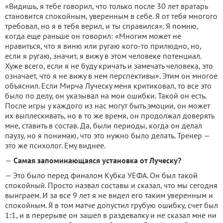
«Видишь, я тебе говорил, что только после 30 лет вратарь
становится спокойным, уверенным в себе. Я от тебя многого
требовал, но я в тебя верил, и ты справился». Я помню,
когда еще раньше он говорил: «Многим может не
нравиться, что я виню или ругаю кого-то прилюдно, но,
если я ругаю, значит, я вижу в этом человеке потенциал.
Хуже всего, если я не буду кричать и замечать человека, это
означает, что я не вижу в нем перспективы». Этим он многое
объяснил. Если Мирча Луческу меня критиковал, то все это
было по делу, он указывал на мои ошибки. Такой он есть.
После игры у каждого из нас могут быть эмоции, он может
их выплескивать, но в то же время, он продолжал доверять
мне, ставить в состав. Да, были периоды, когда он делал
паузу, но я понимаю, что это нужно было делать. Тренер —
это же психолог. Ему виднее.
—
Самая запоминающаяся установка от Луческу?
— Это было перед финалом Кубка УЕФА. Он был такой
спокойный. Просто назвал составы и сказал, что мы сегодня
выиграем. И за все 9 лет я не видел его таким уверенным и
спокойным. Я в том матче допустил грубую ошибку, счет был
1:1, и в перерыве он зашел в раздевалку и не сказал мне ни