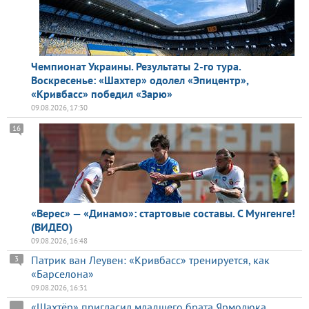
Чемпионат Украины. Результаты 2-го тура.
Воскресенье: «Шахтер» одолел «Эпицентр»,
«Кривбасс» победил «Зарю»
09.08.2026, 17:30
16
«Верес» — «Динамо»: стартовые составы. С Мунгенге!
(ВИДЕО)
09.08.2026, 16:48
Патрик ван Леувен: «Кривбасс» тренируется, как
3
«Барселона»
09.08.2026, 16:31
«Шахтёр» пригласил младшего брата Ярмолюка