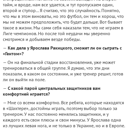
тайм, и вроде, нам все удается, и тут пропускаем один,
второй и ступор... Я считаю, что это случайность. Понятно,
что мы в этом виноваты, но это футбол, он тем и хорош, что
мы не можем предположить, что будет дальше. Вот бывает
такое в жизни. Мы сами себя наказали тем, что не играем в
Лиге чемпионов. Но после той неудачи мы уверенно
смотримся и добываем везде победы.
—
Как дела у Ярослава Ракицкого, сможет ли он сыграть с
«Гентом»?
— Он на финальной стадии восстановления, уже может
тренироваться в общей группе. Я думаю, что эти дни
показали, в каком он состоянии, и уже тренер решит, готов
ли он выйти на поле.
—
С какой парой центральных защитников вам
комфортней играется?
— Мне со всеми комфортно. Все ребята, которые находятся
в «Шахтере», достойны играть, поэтому выбор только за
тренером. У нас постоянно менялись защитники, и у
каждого есть свои плюсы и свои минусы. У Ярослава одна
из лучших левая нога, и не только в Украине, но и в Европе.