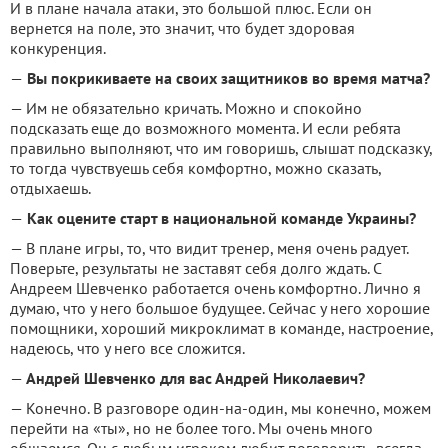
И в плане начала атаки, это большой плюс. Если он
вернется на поле, это значит, что будет здоровая
конкуренция.
—
Вы покрикиваете на своих защитников во время матча?
— Им не обязательно кричать. Можно и спокойно
подсказать еще до возможного момента. И если ребята
правильно выполняют, что им говоришь, слышат подсказку,
то тогда чувствуешь себя комфортно, можно сказать,
отдыхаешь.
—
Как оцените старт в национальной команде Украины?
— В плане игры, то, что видит тренер, меня очень радует.
Поверьте, результаты не заставят себя долго ждать. С
Андреем Шевченко работается очень комфортно. Лично я
думаю, что у него большое будущее. Сейчас у него хорошие
помощники, хороший микроклимат в команде, настроение,
надеюсь, что у него все сложится.
—
Андрей Шевченко для вас Андрей Николаевич?
— Конечно. В разговоре один-на-один, мы конечно, можем
перейти на «ты», но не более того. Мы очень много
общаемся. Он с любым игроком любит поговорить, всегда