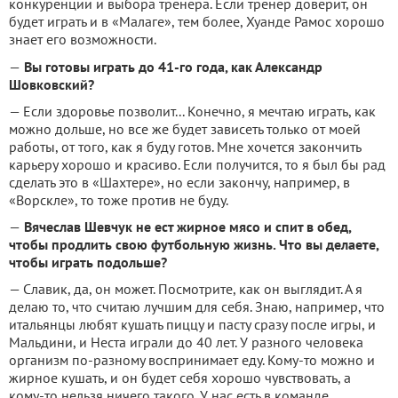
конкуренции и выбора тренера. Если тренер доверит, он
будет играть и в «Малаге», тем более, Хуанде Рамос хорошо
знает его возможности.
—
Вы готовы играть до 41-го года, как Александр
Шовковский?
— Если здоровье позволит... Конечно, я мечтаю играть, как
можно дольше, но все же будет зависеть только от моей
работы, от того, как я буду готов. Мне хочется закончить
карьеру хорошо и красиво. Если получится, то я был бы рад
сделать это в «Шахтере», но если закончу, например, в
«Ворскле», то тоже против не буду.
—
Вячеслав Шевчук не ест жирное мясо и спит в обед,
чтобы продлить свою футбольную жизнь. Что вы делаете,
чтобы играть подольше?
— Славик, да, он может. Посмотрите, как он выглядит. А я
делаю то, что считаю лучшим для себя. Знаю, например, что
итальянцы любят кушать пиццу и пасту сразу после игры, и
Мальдини, и Неста играли до 40 лет. У разного человека
организм по-разному воспринимает еду. Кому-то можно и
жирное кушать, и он будет себя хорошо чувствовать, а
кому-то нельзя ничего такого. У нас есть в команде