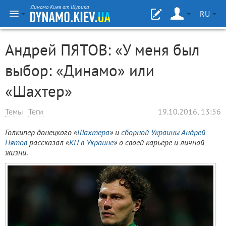
Динамо Киев от Шурика
RU
Андрей ПЯТОВ: «У меня был
выбор: «Динамо» или
«Шахтер»
Темы
Теги
19.10.2016, 13:56
Голкипер донецкого «
Шахтера
» и
сборной Украины
Андрей
Пятов
рассказал «
КП в Украине
» о своей карьере и личной
жизни
.