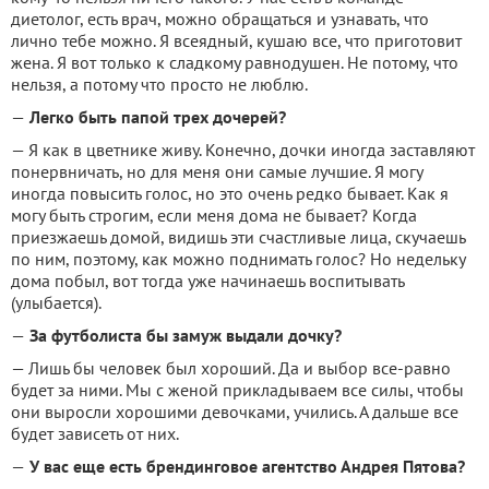
диетолог, есть врач, можно обращаться и узнавать, что
лично тебе можно. Я всеядный, кушаю все, что приготовит
жена. Я вот только к сладкому равнодушен. Не потому, что
нельзя, а потому что просто не люблю.
—
Легко быть папой трех дочерей?
— Я как в цветнике живу. Конечно, дочки иногда заставляют
понервничать, но для меня они самые лучшие. Я могу
иногда повысить голос, но это очень редко бывает. Как я
могу быть строгим, если меня дома не бывает? Когда
приезжаешь домой, видишь эти счастливые лица, скучаешь
по ним, поэтому, как можно поднимать голос? Но недельку
дома побыл, вот тогда уже начинаешь воспитывать
(улыбается).
—
За футболиста бы замуж выдали дочку?
— Лишь бы человек был хороший. Да и выбор все-равно
будет за ними. Мы с женой прикладываем все силы, чтобы
они выросли хорошими девочками, учились. А дальше все
будет зависеть от них.
—
У вас еще есть брендинговое агентство Андрея Пятова?