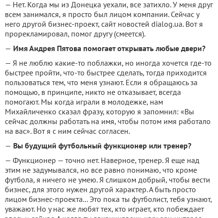
— Нет. Когда мы из Донецка уехали, все затихло. У меня друг
всем занимался, я просто был лицом компании. Сейчас у
него другой бизнес-проект, сайт новостей dialog.ua. Вот я
прорекламировал, помог другу (смеется).
—
Имя Андрея Пятова помогает открывать любые двери?
— Я не люблю какие-то поблажки, но иногда хочется где-то
быстрее пройти, что-то быстрее сделать, тогда приходится
пользоваться тем, что меня узнают. Если я обращаюсь за
помощью, в принципе, никто не отказывает, всегда
помогают. Мы когда играли в молодежке, нам
Михайличенко сказал фразу, которую я запомнил: «Вы
сейчас должны работать на имя, чтобы потом имя работало
на вас». Вот я с ним сейчас согласен.
—
Вы будущий футбольный функционер или тренер?
— Функционер — точно нет. Наверное, тренер. Я еще над
этим не задумывался, но все равно понимаю, что кроме
футбола, я ничего не умею. Я слишком добрый, чтобы вести
бизнес, для этого нужен другой характер. А быть просто
лицом бизнес-проекта... Это пока ты футболист, тебя узнают,
уважают. Но у нас же любят тех, кто играет, кто побеждает