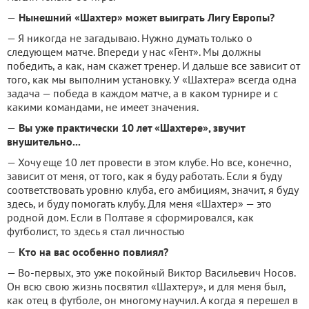
—
Нынешний «Шахтер» может выиграть Лигу Европы?
— Я никогда не загадываю. Нужно думать только о
следующем матче. Впереди у нас «Гент». Мы должны
победить, а как, нам скажет тренер. И дальше все зависит от
того, как мы выполним установку. У «Шахтера» всегда одна
задача — победа в каждом матче, а в каком турнире и с
какими командами, не имеет значения.
—
Вы уже практически 10 лет «Шахтере», звучит
внушительно...
— Хочу еще 10 лет провести в этом клубе. Но все, конечно,
зависит от меня, от того, как я буду работать. Если я буду
соответствовать уровню клуба, его амбициям, значит, я буду
здесь, и буду помогать клубу. Для меня «Шахтер» — это
родной дом. Если в Полтаве я сформировался, как
футболист, то здесь я стал личностью
—
Кто на вас особенно повлиял?
— Во-первых, это уже покойный Виктор Васильевич Носов.
Он всю свою жизнь посвятил «Шахтеру», и для меня был,
как отец в футболе, он многому научил. А когда я перешел в