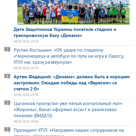
Дети Защитников Украины посетили стадион и
тренировочную базу «Динамо»
08.08.2026, 10:18
Руслан Костышин: «Об ударе по стадиону
2
«Черноморец» в автобусе по пути на игру в Одессу.
УПЛ нас сразу развернула»
08.08.2026, 09:54
Артем Федецкий: «Динамо» должно быть в хорошем
8
настроении. Ожидаю победы над «Вересом» со
счетом 2:0»
08.08.2026, 09:30
Цыганков пропустил уже пятый контрольный матч
1
«Жироны», Ванат оформил ассист и реализовал
пенальти (ВИДЕО)
08.08.2026, 09:06
Президент УПЛ: «Направим наших сотрудников на
1
стадион «Черноморец»