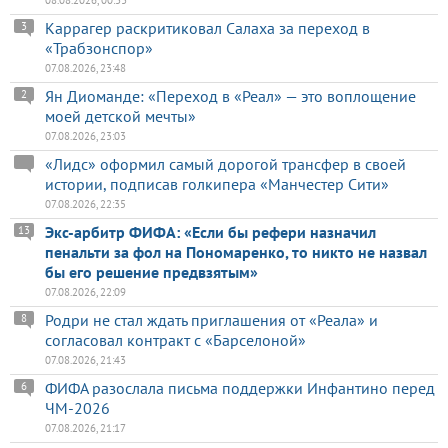
Каррагер раскритиковал Салаха за переход в
3
«Трабзонспор»
07.08.2026, 23:48
Ян Диоманде: «Переход в «Реал» — это воплощение
2
моей детской мечты»
07.08.2026, 23:03
«Лидс» оформил самый дорогой трансфер в своей
истории, подписав голкипера «Манчестер Сити»
07.08.2026, 22:35
Экс-арбитр ФИФА: «Если бы рефери назначил
13
пенальти за фол на Пономаренко, то никто не назвал
бы его решение предвзятым»
07.08.2026, 22:09
Родри не стал ждать приглашения от «Реала» и
8
согласовал контракт с «Барселоной»
07.08.2026, 21:43
ФИФА разослала письма поддержки Инфантино перед
6
ЧМ-2026
07.08.2026, 21:17