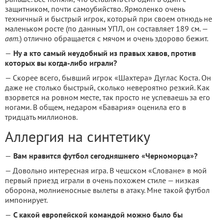
защитником, почти самоубийство. Ярмоленко очень
техничный и быстрый игрок, который при своем отнюдь не
маленьком росте (по данным УПЛ, он составляет 189 см. —
авт.
) отлично обращается с мячом и очень здорово бежит.
—
Ну а кто самый неудобный из правых хавов, против
которых вы когда-либо играли?
— Скорее всего, бывший игрок «Шахтера» Дуглас Коста. Он
даже не столько быстрый, сколько невероятно резкий. Как
взорвется на ровном месте, так просто не успеваешь за его
ногами. В общем, недаром «Бавария» оценила его в
тридцать миллионов.
Аллергия на синтетику
—
Вам нравится футбол сегодняшнего «Черноморца»?
— Довольно интересная игра. В чешском «Словане» в мой
первый приезд играли в очень похожем стиле — низкая
оборона, молниеносные вылеты в атаку. Мне такой футбол
импонирует.
—
С какой европейской командой можно было бы