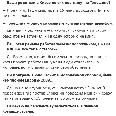
—
Ваши родители в Киеве до сих пор живут на Троещине?
— И они, и я. Наши квартиры в 15 минутах ходьбы. Ничего
не поменялось.
—
Троещина
—
район со славным криминальным шлейфом.
— Мне так не кажется. Я там всю жизнь прожил. Никаких
бандитов не встречал, ни в одну историю не влип.
—
Ваш отец раньше работал железнодорожником, а мама
—
в ЖЭКе. Все так и осталось?
— Да. Возможно, я и мог бы им чем-то помочь, но они не
хотят бросать работу. Они у меня люди относительно
молодые, вот и стараются сами себя обеспечить.
—
Вы поиграли в юношеских и молодежной сборной, были
чемпионом Европы-2009…
— Да, но на том турнире я, увы, сыграл всего 15 минут. В
первой же игре против Словении повредил мениск и сразу
лег на операцию… А почему вы об этом вспомнили?
—
Намекаю на перспективу засветиться и в главной
команде страны.