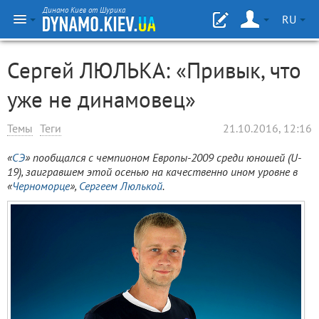
Динамо Киев от Шурика
RU
Сергей ЛЮЛЬКА: «Привык, что
уже не динамовец»
Темы
Теги
21.10.2016, 12:16
«
СЭ
» пообщался с чемпионом Европы-2009 среди юношей (U-
19), заигравшем этой осенью на качественно ином уровне в
«
Черноморце
»,
Сергеем Люлькой
.