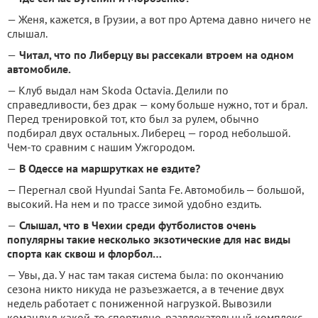
— Женя, кажется, в Грузии, а вот про Артема давно ничего не
слышал.
—
Читал, что по Либерцу вы рассекали втроем на одном
автомобиле.
— Клуб выдал нам Skoda Octavia. Делили по
справедливости, без драк — кому больше нужно, тот и брал.
Перед тренировкой тот, кто был за рулем, обычно
подбирал двух остальных. Либерец — город небольшой.
Чем-то сравним с нашим Ужгородом.
—
В Одессе на маршрутках не ездите?
— Перегнал свой Hyundai Santa Fe. Автомобиль — большой,
высокий. На нем и по трассе зимой удобно ездить.
—
Слышал, что в Чехии среди футболистов очень
популярны такие несколько экзотические для нас виды
спорта как сквош и флорбол…
— Увы, да. У нас там такая система была: по окончанию
сезона никто никуда не разъезжается, а в течение двух
недель работает с пониженной нагрузкой. Вывозили
команду в какой-то спортивно-развлекательный комплекс.