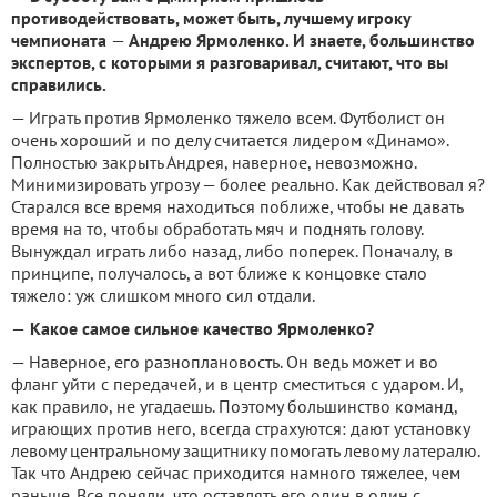
противодействовать, может быть, лучшему игроку
чемпионата
—
Андрею Ярмоленко. И знаете, большинство
экспертов, с которыми я разговаривал, считают, что вы
справились.
— Играть против Ярмоленко тяжело всем. Футболист он
очень хороший и по делу считается лидером «Динамо».
Полностью закрыть Андрея, наверное, невозможно.
Минимизировать угрозу — более реально. Как действовал я?
Старался все время находиться поближе, чтобы не давать
время на то, чтобы обработать мяч и поднять голову.
Вынуждал играть либо назад, либо поперек. Поначалу, в
принципе, получалось, а вот ближе к концовке стало
тяжело: уж слишком много сил отдали.
—
Какое самое сильное качество Ярмоленко?
— Наверное, его разноплановость. Он ведь может и во
фланг уйти с передачей, и в центр сместиться с ударом. И,
как правило, не угадаешь. Поэтому большинство команд,
играющих против него, всегда страхуются: дают установку
левому центральному защитнику помогать левому латералю.
Так что Андрею сейчас приходится намного тяжелее, чем
раньше. Все поняли, что оставлять его один в один с