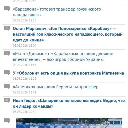
08.08.2026, 12:46
«Барселона» готовит трансфер грузинского
нападающего
08.08.2026, 12:25
Остап Маркевич: «Гол Пономаренко «Карабаху» —
3
настоящий гол классического нападающего, который
идет до конца»
08.08.2026, 12:04
«Матч «Динамо» с «Карабахом» оставил двоякое
3
впечатление», — экс-игрок сборной Украины
08.08.2026, 11:43
У «Оболони» есть опция выкупа контракта Маткевича
08.08.2026, 11:22
«Атлетико» выставил Серлота на трансфер
08.08.2026, 11:01
Иван Гецко: «Шапаренко неплохо выглядит. Видно, что
21
он лидер команды»
08.08.2026, 10:40