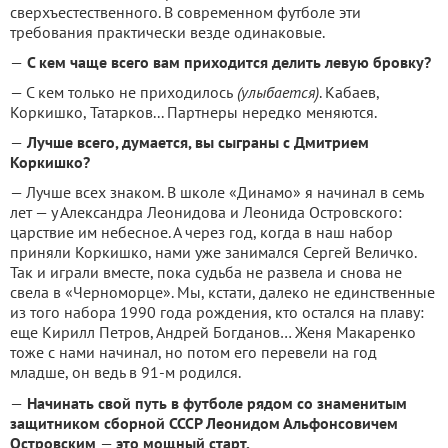
сверхъестественного. В современном футболе эти
требования практически везде одинаковые.
—
С кем чаще всего вам приходится делить левую бровку?
— С кем только не приходилось
(улыбается)
. Кабаев,
Коркишко, Татарков... Партнеры нередко меняются.
—
Лучше всего, думается, вы сыграны с Дмитрием
Коркишко?
— Лучше всех знаком. В школе «Динамо» я начинал в семь
лет — у Александра Леонидова и Леонида Островского:
царствие им небесное. А через год, когда в наш набор
приняли Коркишко, нами уже занимался Сергей Величко.
Так и играли вместе, пока судьба не развела и снова не
свела в «Черноморце». Мы, кстати, далеко не единственные
из того набора 1990 года рождения, кто остался на плаву:
еще Кирилл Петров, Андрей Богданов… Женя Макаренко
тоже с нами начинал, но потом его перевели на год
младше, он ведь в 91-м родился.
—
Начинать свой путь в футболе рядом со знаменитым
защитником сборной СССР Леонидом Альфонсовичем
Островским
—
это мощный старт.