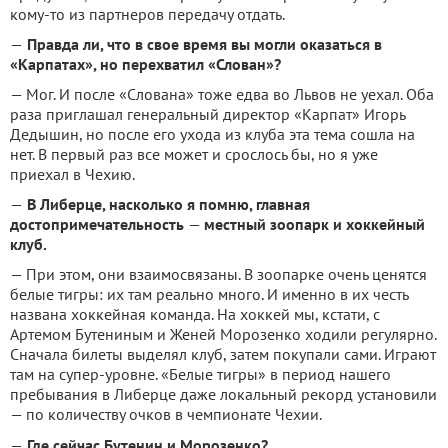
кому-то из партнеров передачу отдать.
—
Правда ли, что в свое время вы могли оказаться в
«Карпатах», но перехватил «Слован»?
— Мог. И после «Слована» тоже едва во Львов не уехал. Оба
раза приглашал генеральный директор «Карпат» Игорь
Дедышин, но после его ухода из клуба эта тема сошла на
нет. В первый раз все может и срослось бы, но я уже
приехал в Чехию.
—
В Либерце, насколько я помню, главная
достопримечательность
—
местный зоопарк и хоккейный
клуб.
— При этом, они взаимосвязаны. В зоопарке очень ценятся
белые тигры: их там реально много. И именно в их честь
названа хоккейная команда. На хоккей мы, кстати, с
Артемом Бутениным и Женей Морозенко ходили регулярно.
Сначала билеты выделял клуб, затем покупали сами. Играют
там на супер-уровне. «Белые тигры» в период нашего
пребывания в Либерце даже локальный рекорд установили
— по количеству очков в чемпионате Чехии.
—
Где сейчас Бутенин и Морозенко?