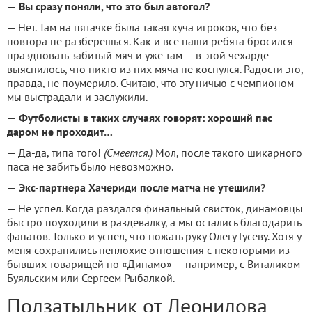
—
Вы сразу поняли, что это был автогол?
— Нет. Там на пятачке была такая куча игроков, что без
повтора не разберешься. Как и все наши ребята бросился
праздновать забитый мяч и уже там — в этой чехарде —
выяснилось, что никто из них мяча не коснулся. Радости это,
правда, не поумерило. Считаю, что эту ничью с чемпионом
мы выстрадали и заслужили.
—
Футболисты в таких случаях говорят: хороший пас
даром не проходит…
— Да-да, типа того!
(Смеется.)
Мол, после такого шикарного
паса не забить было невозможно.
—
Экс-партнера Хачериди после матча не утешили?
— Не успел. Когда раздался финальный свисток, динамовцы
быстро поуходили в раздевалку, а мы остались благодарить
фанатов. Только и успел, что пожать руку Олегу Гусеву. Хотя у
меня сохранились неплохие отношения с некоторыми из
бывших товарищей по «Динамо» — например, с Виталиком
Буяльским или Сергеем Рыбалкой.
Подзатыльник от Леонидова