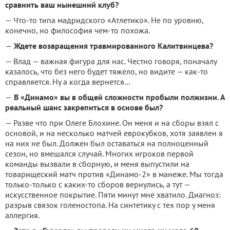
сравнить ваш нынешний клуб?
— Что-то типа мадридского «Атлетико». Не по уровню,
конечно, но философия чем-то похожа.
—
Ждете возвращения травмированного Калитвинцева?
— Влад — важная фигура для нас. Честно говоря, поначалу
казалось, что без него будет тяжело, но видите — как-то
справляется. Ну а когда вернется…
—
В «Динамо» вы в общей сложности пробыли полжизни. А
реальный шанс закрепиться в основе был?
— Разве что при Олеге Блохине. Он меня и на сборы взял с
основой, и на несколько матчей еврокубков, хотя заявлен я
на них не был. Должен был оставаться на полноценный
сезон, но вмешался случай. Многих игроков первой
команды вызвали в сборную, и меня выпустили на
товарищеский матч против «Динамо-2» в манеже. Мы тогда
только-только с каких-то сборов вернулись, а тут —
искусственное покрытие. Пяти минут мне хватило. Диагноз:
разрыв связок голеностопа. На синтетику с тех пор у меня
аллергия.