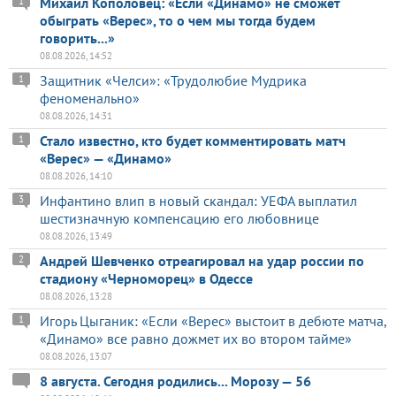
Михаил Кополовец: «Если «Динамо» не сможет
1
обыграть «Верес», то о чем мы тогда будем
говорить...»
08.08.2026, 14:52
Защитник «Челси»: «Трудолюбие Мудрика
1
феноменально»
08.08.2026, 14:31
Стало известно, кто будет комментировать матч
1
«Верес» — «Динамо»
08.08.2026, 14:10
Инфантино влип в новый скандал: УЕФА выплатил
3
шестизначную компенсацию его любовнице
08.08.2026, 13:49
Андрей Шевченко отреагировал на удар россии по
2
стадиону «Черноморец» в Одессе
08.08.2026, 13:28
Игорь Цыганик: «Если «Верес» выстоит в дебюте матча,
1
«Динамо» все равно дожмет их во втором тайме»
08.08.2026, 13:07
8 августа. Сегодня родились... Морозу — 56