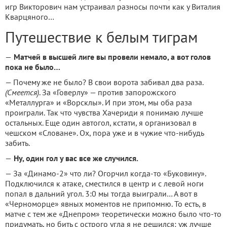
игр Викторович нам устраивал разносы почти как у Виталия
Кварцяного…
Путешествие к белым тиграм
—
Матчей в высшей лиге вы провели немало, а вот голов
пока не было…
— Почему же не было? В свои ворота забивал два раза.
(Смеется)
. За «Говерлу» — против запорожского
«Металлурга» и «Ворсклы». И при этом, мы оба раза
проиграли. Так что чувства Хачериди я понимаю лучше
остальных. Еще один автогол, кстати, я организовал в
чешском «Словане». Ох, пора уже и в чужие что-нибудь
забить.
—
Ну, один гол у вас все же случился.
— За «Динамо-2» что ли? Огорчил когда-то «Буковину».
Подключился к атаке, сместился в центр и с левой ноги
попал в дальний угол. 3:0 мы тогда выиграли… А вот в
«Черноморце» явных моментов не припомню. То есть, в
матче с тем же «Днепром» теоретически можно было что-то
придумать, но бить с острого угла я не решился: уж лучше