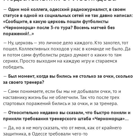
—
Один мой коллега, одесский радиожурналист, в своем
статусе в одной из социальных сетей не так давно написал:
«Сообщите, в какую церковь пошли футболисты
«Черноморца» после 3-го тура? Восемь матчей без
поражений!..»
— Ну, церковь — это личное дело каждого. Кто захотел, тот
пошел. Коллективных походов у нас в команде не было. Да
и потом сами футболисты редко думают о каких-то там
сериях. Просто выходим на каждую игру и стараемся
победить.
—
Был момент, когда вы бились не столько за очки, сколько
за своего тренера?
— Сами понимаете, если бы мы не добывали очки, то и
наставнику жизнь бы не облегчили. Так что после трех
стартовых поражений бились и за очки, и за тренера.
—
Относительно недавно вы сказали, что быстро поняли и
приняли требования тренерского штаба «Черноморца»…
— Да, но я не могу сказать, что от меня, как от крайнего
защитника, в Одессе требовали чего-то