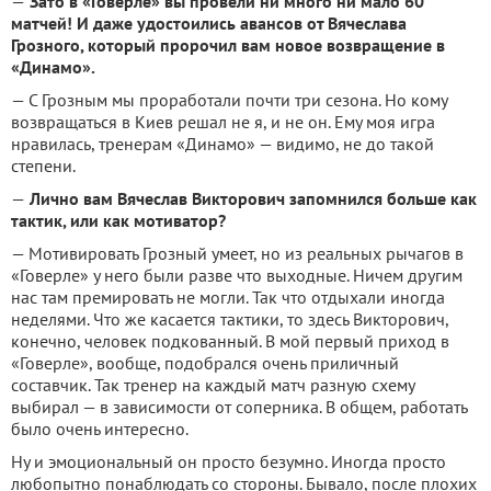
—
Зато в «Говерле» вы провели ни много ни мало 60
матчей! И даже удостоились авансов от Вячеслава
Грозного, который пророчил вам новое возвращение в
«Динамо».
— С Грозным мы проработали почти три сезона. Но кому
возвращаться в Киев решал не я, и не он. Ему моя игра
нравилась, тренерам «Динамо» — видимо, не до такой
степени.
—
Лично вам Вячеслав Викторович запомнился больше как
тактик, или как мотиватор?
— Мотивировать Грозный умеет, но из реальных рычагов в
«Говерле» у него были разве что выходные. Ничем другим
нас там премировать не могли. Так что отдыхали иногда
неделями. Что же касается тактики, то здесь Викторович,
конечно, человек подкованный. В мой первый приход в
«Говерле», вообще, подобрался очень приличный
составчик. Так тренер на каждый матч разную схему
выбирал — в зависимости от соперника. В общем, работать
было очень интересно.
Ну и эмоциональный он просто безумно. Иногда просто
любопытно понаблюдать со стороны. Бывало, после плохих