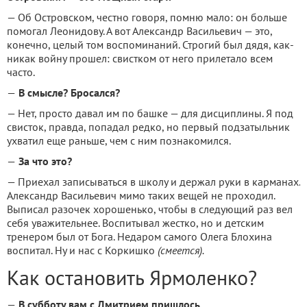
— Об Островском, честно говоря, помню мало: он больше
помогал Леонидову. А вот Александр Васильевич — это,
конечно, целый том воспоминаний. Строгий был дядя, как-
никак войну прошел: свистком от него прилетало всем
часто.
—
В смысле? Бросался?
— Нет, просто давал им по башке — для дисциплины. Я под
свисток, правда, попадал редко, но первый подзатыльник
ухватил еще раньше, чем с ним познакомился.
—
За что это?
— Приехал записываться в школу и держал руки в карманах.
Александр Васильевич мимо таких вещей не проходил.
Выписал разочек хорошенько, чтобы в следующий раз вел
себя уважительнее. Воспитывал жестко, но и детским
тренером был от Бога. Недаром самого Олега Блохина
воспитал. Ну и нас с Коркишко
(смеется).
Как остановить Ярмоленко?
—
В субботу вам с Дмитрием пришлось