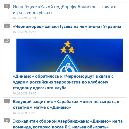
Иван Гецко: «Какой подбор футболистов — такая и
5
игра в еврокубках»
07.08.2026, 20:01
«Черноморец» заявил Гусева на чемпионат Украины
1
07.08.2026, 19:37
10
«Динамо» обратилось к «Черноморцу» в связи с
ударом российских террористов по клубному
стадиону одесского клуба
07.08.2026, 19:13
Ведущий защитник «Карабаха» может не сыграть в
ответном матче с «Динамо»
07.08.2026, 18:50
Экс-капитан сборной Азербайджана: «Динамо» не та
6
команда, которую после 0:1 нельзя обыграть»