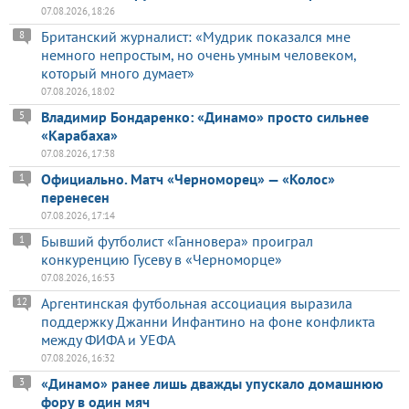
07.08.2026, 18:26
Британский журналист: «Мудрик показался мне
8
немного непростым, но очень умным человеком,
который много думает»
07.08.2026, 18:02
Владимир Бондаренко: «Динамо» просто сильнее
5
«Карабаха»
07.08.2026, 17:38
Официально. Матч «Черноморец» — «Колос»
1
перенесен
07.08.2026, 17:14
Бывший футболист «Ганновера» проиграл
1
конкуренцию Гусеву в «Черноморце»
07.08.2026, 16:53
Аргентинская футбольная ассоциация выразила
12
поддержку Джанни Инфантино на фоне конфликта
между ФИФА и УЕФА
07.08.2026, 16:32
«Динамо» ранее лишь дважды упускало домашнюю
3
фору в один мяч