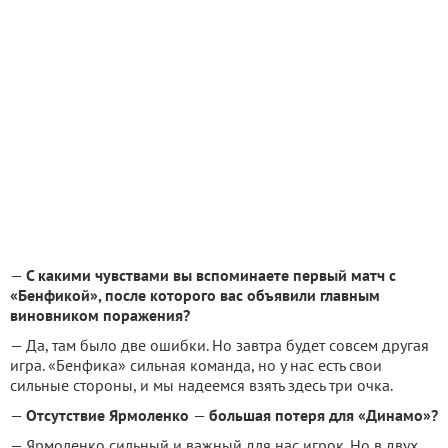
—
C
какими чувствами вы вспоминаете первый матч с
«Бенфикой», после которого вас объявили главным
виновником поражения?
— Да, там было две ошибки. Но завтра будет совсем другая
игра. «Бенфика» сильная команда, но у нас есть свои
сильные стороны, и мы надеемся взять здесь три очка.
—
Отсутствие Ярмоленко
—
большая потеря для «Динамо»?
— Ярмоленко сильный и важный для нас игрок. Но в двух