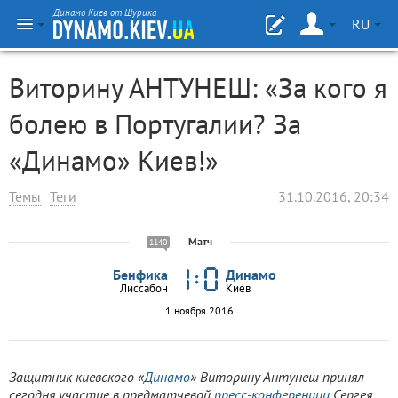
Динамо Киев от Шурика
RU
Виторину АНТУНЕШ: «За кого я
болею в Португалии? За
«Динамо» Киев!»
Темы
Теги
31.10.2016, 20:34
Матч
1140
Бенфика
Динамо
Лиссабон
Киев
1 ноября 2016
Защитник киевского «
Динамо
» Виторину Антунеш
принял
сегодня участие в предматчевой
пресс-конференции
Сергея