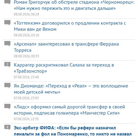
Роман Григорчук об обстреле стадиона «Черноморец»:
«Нам нужно пережить это и двигаться дальше»
08.08.2026, 06:28
«Тоттенхэм» договорился о продлении контракта с
Мики ван де Веном
08.08.2026, 03:10
«Арсенал» заинтересован в трансфере Феррана
Торреса
08.08.2026, 00:33
Каррагер раскритиковал Салаха за переход в
2
«Трабзонспор»
07.08.2026, 23:48
Ян Диоманде: «Переход в «Реал» — это воплощение
моей детской мечты»
07.08.2026, 23:03
«Лидс» оформил самый дорогой трансфер в своей
истории, подписав голкипера «Манчестер Сити»
07.08.2026, 22:35
Экс-арбитр ФИФА: «Если бы рефери назначил
4
пенальти за фол на Пономаренко, то никто не назвал