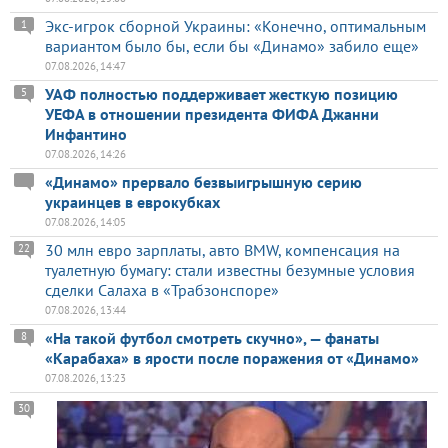
Экс-игрок сборной Украины: «Конечно, оптимальным
1
вариантом было бы, если бы «Динамо» забило еще»
07.08.2026, 14:47
УАФ полностью поддерживает жесткую позицию
5
УЕФА в отношении президента ФИФА Джанни
Инфантино
07.08.2026, 14:26
«Динамо» прервало безвыигрышную серию
украинцев в еврокубках
07.08.2026, 14:05
30 млн евро зарплаты, авто BMW, компенсация на
22
туалетную бумагу: стали известны безумные условия
сделки Салаха в «Трабзонспоре»
07.08.2026, 13:44
«На такой футбол смотреть скучно», — фанаты
8
«Карабаха» в ярости после поражения от «Динамо»
07.08.2026, 13:23
30