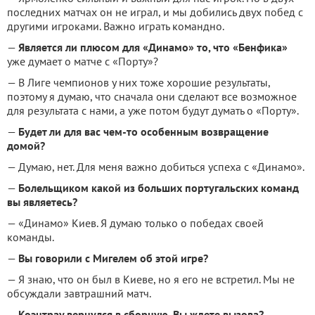
последних матчах он не играл, и мы добились двух побед с
другими игроками. Важно играть командно.
—
Является ли плюсом для «Динамо» то, что «Бенфика
»
уже думает о матче с «Порту»?
— В Лиге чемпионов у них тоже хорошие результаты,
поэтому я думаю, что сначала они сделают все возможное
для результата с нами, а уже потом будут думать о «Порту».
—
Будет ли для вас чем-то особенным возвращение
домой?
— Думаю, нет. Для меня важно добиться успеха с «Динамо».
—
Болельщиком какой из больших португальских команд
вы являетесь?
— «Динамо» Киев. Я думаю только о победах своей
команды.
—
Вы говорили с Мигелем об этой игре?
— Я знаю, что он был в Киеве, но я его не встретил. Мы не
обсуждали завтрашний матч.
—
Коэнтрау вернулся в сборную. Вы ждете вызова?