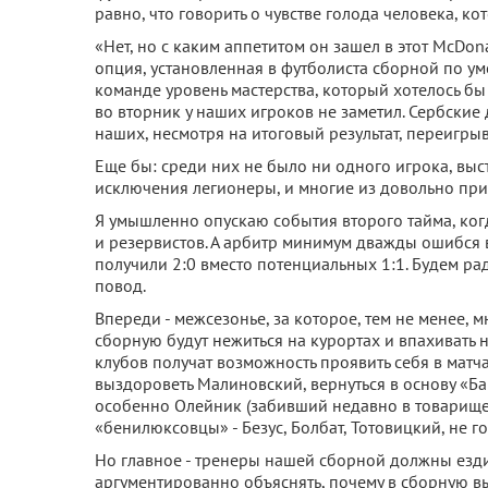
равно, что говорить о чувстве голода человека, ко
«Нет, но с каким аппетитом он зашел в этот McDon
опция, установленная в футболиста сборной по ум
команде уровень мастерства, который хотелось бы 
во вторник у наших игроков не заметил. Сербские
наших, несмотря на итоговый результат, переигрыв
Еще бы: среди них не было ни одного игрока, вы
исключения легионеры, и многие из довольно при
Я умышленно опускаю события второго тайма, ког
и резервистов. А арбитр минимум дважды ошибся 
получили 2:0 вместо потенциальных 1:1. Будем рад
повод.
Впереди - межсезонье, за которое, тем не менее, 
сборную будут нежиться на курортах и впахивать
клубов получат возможность проявить себя в мат
выздороветь Малиновский, вернуться в основу «Б
особенно Олейник (забивший недавно в товарищес
«бенилюксовцы» - Безус, Болбат, Тотовицкий, не г
Но главное - тренеры нашей сборной должны ездит
аргументированно объяснять, почему в сборную вызв