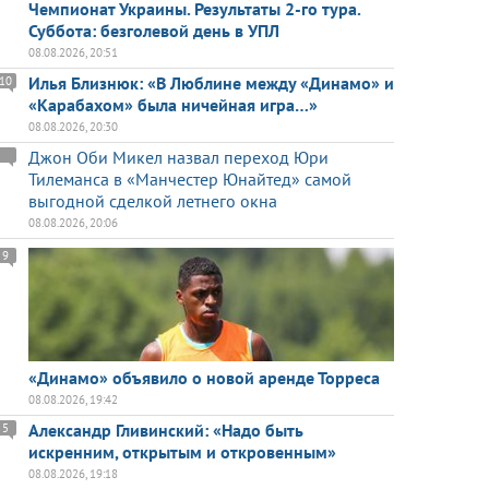
Чемпионат Украины. Результаты 2-го тура.
Суббота: безголевой день в УПЛ
08.08.2026, 20:51
Илья Близнюк: «В Люблине между «Динамо» и
10
«Карабахом» была ничейная игра…»
08.08.2026, 20:30
Джон Оби Микел назвал переход Юри
Тилеманса в «Манчестер Юнайтед» самой
выгодной сделкой летнего окна
08.08.2026, 20:06
9
«Динамо» объявило о новой аренде Торреса
08.08.2026, 19:42
Александр Гливинский: «Надо быть
5
искренним, открытым и откровенным»
08.08.2026, 19:18