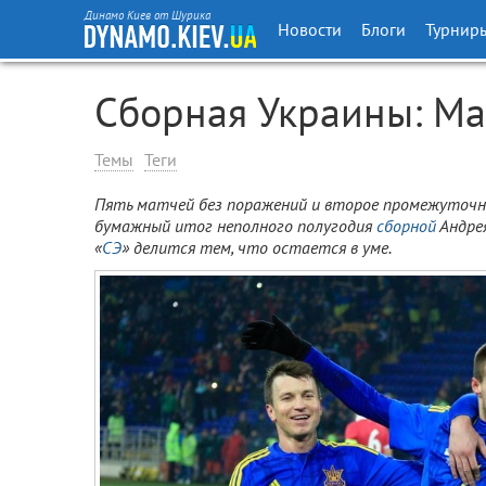
Динамо Киев от Шурика
Новости
Блоги
Турнир
Сборная Украины: Ма
Темы
Теги
Пять матчей без поражений и второе промежуточн
бумажный итог неполного полугодия
сборной
Андрея
«
СЭ
» делится тем, что остается в уме.