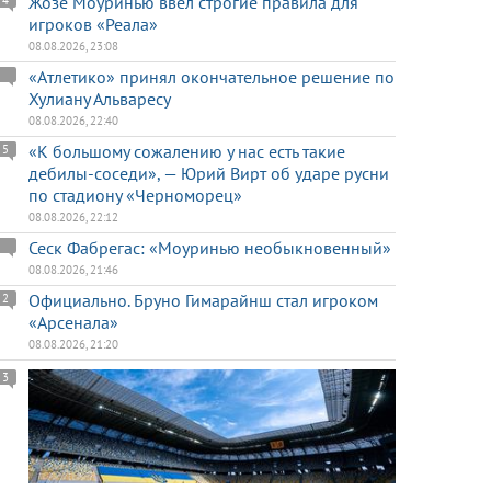
Жозе Моуринью ввел строгие правила для
4
игроков «Реала»
08.08.2026, 23:08
«Атлетико» принял окончательное решение по
Хулиану Альваресу
08.08.2026, 22:40
«К большому сожалению у нас есть такие
5
дебилы-соседи», — Юрий Вирт об ударе русни
по стадиону «Черноморец»
08.08.2026, 22:12
Сеск Фабрегас: «Моуринью необыкновенный»
08.08.2026, 21:46
Официально. Бруно Гимарайнш стал игроком
2
«Арсенала»
08.08.2026, 21:20
3