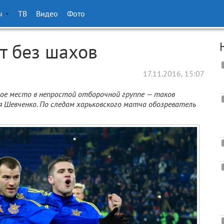
ы
ТВ
Видео
Фото
т без шахов
17.11.2016, 15:07
ое место в непростой отборочной группе — таков
 Шевченко. По следам харьковского матча обозреватель