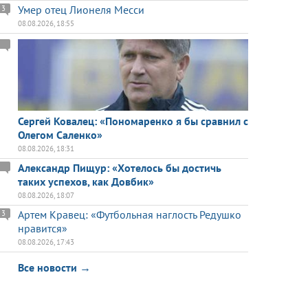
Умер отец Лионеля Месси
3
08.08.2026, 18:55
Сергей Ковалец: «Пономаренко я бы сравнил с
Олегом Саленко»
08.08.2026, 18:31
Александр Пищур: «Хотелось бы достичь
таких успехов, как Довбик»
08.08.2026, 18:07
Артем Кравец: «Футбольная наглость Редушко
3
нравится»
08.08.2026, 17:43
Все новости →