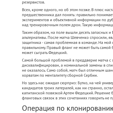
резервистов.
Всех, кроме одного, но об этом позже. В плюс наст
предшественника дал понять: правильно понимает 
экспериментов и объективной информации по дуб
над тренировочным полем дрон. Такую информац
Таким образом, на поле вышли десять запасных и 
альтернативы. После матча Шевченко спросили, яв
защитника - самая проблемная в команде. На мой
правильному. Правый фланг не может быть самой 
может сыграть Федецкий.
Самой большой проблемой в преддверие матча с х
дисквалифицирован, а номинальной замены в спис
не оказалось. Само собой, матч был отличным шан
хорватам по менталитету сборной Сербии.
Но здесь нас ожидал сюрприз: Бутко, на чей униве
кандидатов троих латералей, как ни странно, ост
капитанской повязкой Артем Федецкий. Решение б
фланговых связок в этих сочетаниях говорить не 
Операция по клонировани