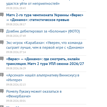
удастся уйти от неприятностей»
09.08.2026, 08:43
Матч 2-го тура чемпионата Украины «Верес»
— «Динамо»: статистическое превью
09.08.2026, 08:17
Довбик дебютировал за «Болонью» (ФОТО)
1
09.08.2026, 07:49
Экс-игрок «Карабаха»: «Уверен, что команда
сыграет лучше, чем в первой игре с «Динамо»
09.08.2026, 07:14
«Верес» — «Динамо»: где смотреть, онлайн
трансляция. Матч 2 тура УПЛ сезона-2026/27
09.08.2026, 06:29
«Арсенал» нашёл альтернативу Винисиусу в
1
«Интере»
09.08.2026, 02:15
Ромелу Лукаку может оказаться в
«Фенербахче»
09.08.2026, 00:01