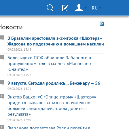
RU
Новости
В Бразилии арестовали экс-игрока «Шахтера»
Жадсона по подозрению в домашнем насилии
09.08.2026, 13:43
Болельщики ПСЖ обвинили Забарного в
пропущенном голе в матче с «Манчестер
Юнайтед»
09.08.2026, 13:22
9 августа. Сегодня родились... Беженару — 56
09.08.2026, 13:01
Виктор Вацко: «С «Эпицентром» «Шахтеру»
1
придется выкладываться со значительно
большей самоотдачей, чтобы добиться
результата»
09.08.2026, 12:40
Гвардиола посоветовал Родри перейти в
1