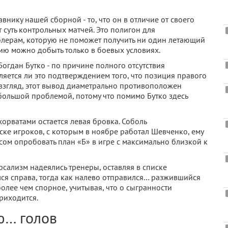
авнику нашей сборной - то, что он в отличие от своего
суть контрольных матчей. Это полигон для
лерам, которую не поможет получить ни один летающий
ию можно добыть только в боевых условиях.
Богдан Бутко - по причине полного отсутствия
ляется ли это подтверждением того, что позиция правого
 взгляд, этот вывод диаметрально противоположен
большой проблемой, потому что помимо Бутко здесь
орватами остается левая бровка. Соболь
ке игроков, с которым в ноябре работал Шевченко, ему
сом опробовать план «Б» в игре с максимально близкой к
рсализм надеялись тренеры, оставляя в списке
ался справа, тогда как налево отправился… разжившийся
олее чем спорное, учитывая, что о сыгранности
приходится.
ю… голов