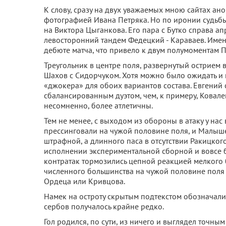
К слову, сразу на двух уважаемых мною сайтах а
фотографией Ивана Петряка. Но по иронии судьбы
на Виктора Цыганкова. Его пара с Бутко справа а
левосторонний тандем Федецкий - Караваев. Имен
дебюте матча, что привело к двум полумоментам
Треугольник в центре поля, развернутый острием 
Шахов с Сидорчуком. Хотя можно было ожидать и п
«джокера» для обоих вариантов состава. Евгений 
сбалансированным дуэтом, чем, к примеру, Ковален
несомненно, более атлетичны.
Тем не менее, с выходом из обороны в атаку у на
прессинговали на чужой половине поля, и Малыше
штрафной, а длинного паса в отсутствии Ракицкого
исполнении экспериментальной сборной и вовсе 
контратак тормозились цепной реакцией мелкого б
численного большинства на чужой половине поля 
Ордеца или Кривцова.
Намек на остроту скрытым подтекстом обозначали
сербов получалось крайне редко.
Гол родился, по сути, из ничего и выглядел точным