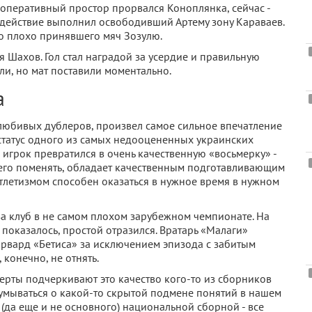
 оперативный простор прорвался Коноплянка, сейчас -
действие выполнил освободивший Артему зону Караваев.
о плохо принявшего мяч Зозулю.
ся Шахов. Гол стал наградой за усердие и правильную
ли, но мат поставили моментально.
а
любивых дублеров, произвел самое сильное впечатление
л статус одного из самых недооцененных украинских
грок превратился в очень качественную «восьмерку» -
н его поменять, обладает качественным подготавливающим
 атлетизмом способен оказаться в нужное время в нужном
 за клуб в не самом плохом зарубежном чемпионате. На
 показалось, простой отразился. Вратарь «Малаги»
рвард «Бетиса» за исключением эпизода с забитым
 конечно, не отнять.
перты подчеркивают это качество кого-то из сборников
думываться о какой-то скрытой подмене понятий в нашем
 (да еще и не основного) национальной сборной - все