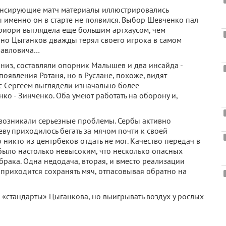
нонсирующие матч материалы иллюстрировались
 именно он в старте не появился. Выбор Шевченко пал
приори выглядела еще большим артхаусом, чем
но Цыганков дважды терял своего игрока в самом
 Павловича…
вниз, составляли опорник Малышев и два инсайда -
оявления Ротаня, но в Руслане, похоже, видят
с Сергеем выглядели изначально более
ко - Зинченко. Оба умеют работать на оборону и,
с возникали серьезные проблемы. Сербы активно
ву приходилось бегать за мячом почти к своей
 никто из центрбеков отдать не мог. Качество передач в
было настолько невысоким, что несколько опасных
рака. Одна недодача, вторая, и вместо реализации
приходится сохранять мяч, отпасовывая обратно на
 «стандарты» Цыганкова, но выигрывать воздух у рослых