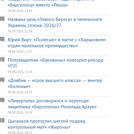
«Барселону» вместо «Реала»
09.08.2026, 12:19
Названа цель «Левого Берега» в чемпионате
Украины сезона-2026/27
09.08.2026, 11:58
Юрий Вирт: «Полесью» в матче с «Харьковом»
отдам маленькое преимущество»
09.08.2026, 11:37
Полузащитник «Буковины» повторил рекорд
1
УПЛ
09.08.2026, 11:16
«Довбик — игрок высшего класса», — вингер
«Болоньи»
09.08.2026, 10:55
«Ливерпуль» договорился о переходе
защитника «Барселоны» Рональда Араухо
09.08.2026, 10:34
Цыганков пропустил шестой подряд
5
контрольный матч «Жироны»
09.08.2026, 10:13