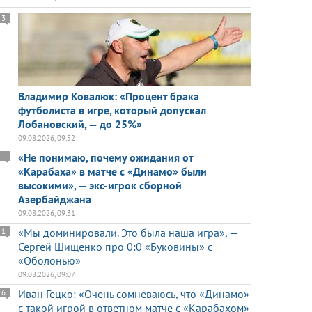
3
Владимир Ковалюк: «Процент брака
футболиста в игре, который допускал
Лобановский, — до 25%»
09.08.2026, 09:52
«Не понимаю, почему ожидания от
«Карабаха» в матче с «Динамо» были
высокими», — экс-игрок сборной
Азербайджана
09.08.2026, 09:31
«Мы доминировали. Это была наша игра», —
1
Сергей Шищенко про 0:0 «Буковины» с
«Оболонью»
09.08.2026, 09:07
Иван Гецко: «Очень сомневаюсь, что «Динамо»
6
с такой игрой в ответном матче с «Карабахом»