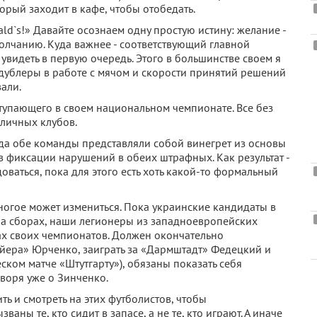
торый заходит в кафе, чтобы отобедать.
ald`s!» Давайте осознаем одну простую истину: желание -
олчанию. Куда важнее - соответствующий главной
увидеть в первую очередь. Этого в большинстве своем я
 дублеры в работе с мячом и скорости принятий решений
али.
ступающего в своем национальном чемпионате. Все без
личных клубов.
да обе команды представляли собой винегрет из основы
в фиксации нарушений в обеих штрафных. Как результат -
оваться, пока для этого есть хоть какой-то формальный
многое может измениться. Пока украинские кандидаты в
 на сборах, наши легионеры из западноевропейских
чах своих чемпионатов. Должен окончательно
айера» Юрченко, заиграть за «Дармштадт» Федецкий и
ком матче «Штутгарту»), обязаны показать себя
оворя уже о Зинченко.
ь и смотреть на этих футболистов, чтобы
аны те, кто сидит в запасе, а не те, кто играют. А иначе