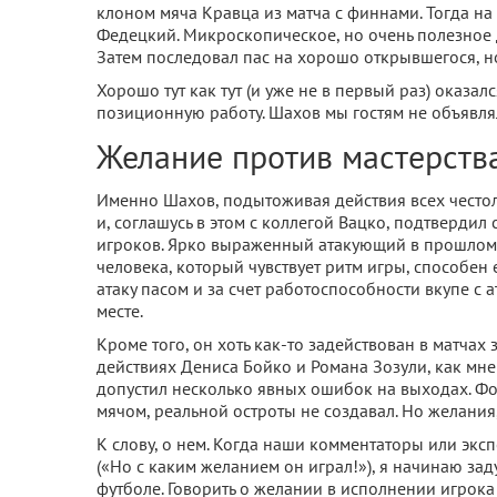
клоном мяча Кравца из матча с финнами. Тогда на
Федецкий. Микроскопическое, но очень полезное 
Затем последовал пас на хорошо открывшегося, н
Хорошо тут как тут (и уже не в первый раз) оказал
позиционную работу. Шахов мы гостям не объявля
Желание против мастерств
Именно Шахов, подытоживая действия всех често
и, соглашусь в этом с коллегой Вацко, подтверди
игроков. Ярко выраженный атакующий в прошлом и
человека, который чувствует ритм игры, способе
атаку пасом и за счет работоспособности вкупе с
месте.
Кроме того, он хоть как-то задействован в матчах
действиях Дениса Бойко и Романа Зозули, как мне
допустил несколько явных ошибок на выходах. Фо
мячом, реальной остроты не создавал. Но желания,
К слову, о нем. Когда наши комментаторы или экс
(«Но с каким желанием он играл!»), я начинаю за
футболе. Говорить о желании в исполнении игрока