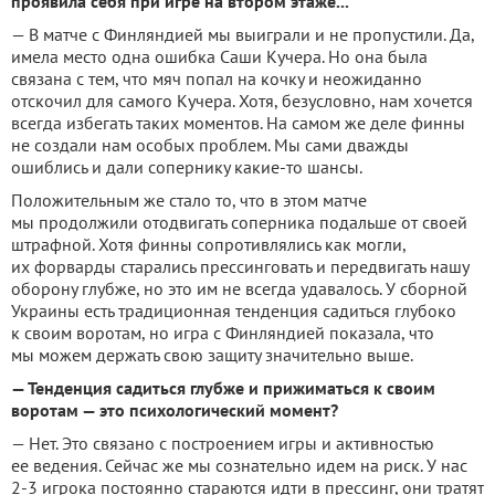
проявила себя при игре на втором этаже...
— В матче с Финляндией мы выиграли и не пропустили. Да,
имела место одна ошибка Саши Кучера. Но она была
связана с тем, что мяч попал на кочку и неожиданно
отскочил для самого Кучера. Хотя, безусловно, нам хочется
всегда избегать таких моментов. На самом же деле финны
не создали нам особых проблем. Мы сами дважды
ошиблись и дали сопернику какие-то шансы.
Положительным же стало то, что в этом матче
мы продолжили отодвигать соперника подальше от своей
штрафной. Хотя финны сопротивлялись как могли,
их форварды старались прессинговать и передвигать нашу
оборону глубже, но это им не всегда удавалось. У сборной
Украины есть традиционная тенденция садиться глубоко
к своим воротам, но игра с Финляндией показала, что
мы можем держать свою защиту значительно выше.
— Тенденция садиться глубже и прижиматься к своим
воротам — это психологический момент?
— Нет. Это связано с построением игры и активностью
ее ведения. Сейчас же мы сознательно идем на риск. У нас
2-3 игрока постоянно стараются идти в прессинг, они тратят