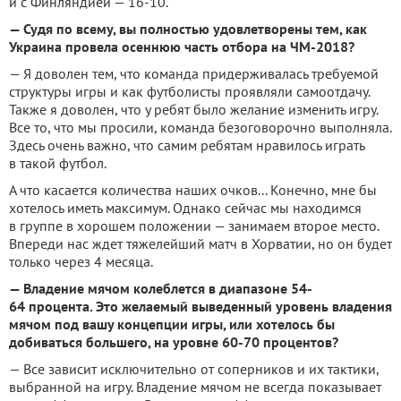
и с Финляндией — 16-10.
— Судя по всему, вы полностью удовлетворены тем, как
Украина провела осеннюю часть отбора на ЧМ-2018?
— Я доволен тем, что команда придерживалась требуемой
структуры игры и как футболисты проявляли самоотдачу.
Также я доволен, что у ребят было желание изменить игру.
Все то, что мы просили, команда безоговорочно выполняла.
Здесь очень важно, что самим ребятам нравилось играть
в такой футбол.
А что касается количества наших очков... Конечно, мне бы
хотелось иметь максимум. Однако сейчас мы находимся
в группе в хорошем положении — занимаем второе место.
Впереди нас ждет тяжелейший матч в Хорватии, но он будет
только через 4 месяца.
— Владение мячом колеблется в диапазоне 54-
64 процента. Это желаемый выведенный уровень владения
мячом под вашу концепции игры, или хотелось бы
добиваться большего, на уровне 60-70 процентов?
— Все зависит исключительно от соперников и их тактики,
выбранной на игру. Владение мячом не всегда показывает