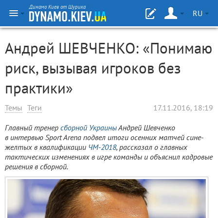
Динамо Киев от Шурика
RU
Андрей ШЕВЧЕНКО: «Понимаю
риск, вызывая игроков без
практики»
Темы
Теги
17.11.2016, 18:19
Главный тренер
сборной Украины
Андрей Шевченко
в интервью Sport Arena подвел итоги осенних матчей сине-
желтых в квалификации
ЧМ-2018
, рассказал о главных
тактических изменениях в игре команды и объяснил кадровые
решения в сборной.