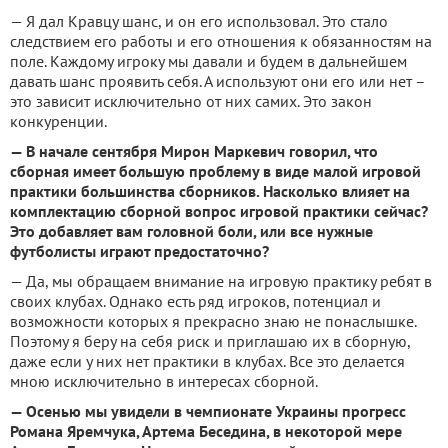
— Я дал Кравцу шанс, и он его использовал. Это стало
следствием его работы и его отношения к обязанностям на
поле. Каждому игроку мы давали и будем в дальнейшем
давать шанс проявить себя. А используют они его или нет –
это зависит исключительно от них самих. Это закон
конкуренции.
— В начале сентября Мирон Маркевич говорил, что
сборная имеет большую проблему в виде малой игровой
практики большинства сборников. Насколько влияет на
комплектацию сборной вопрос игровой практики сейчас?
Это добавляет вам головной боли, или все нужные
футболисты играют предостаточно?
— Да, мы обращаем внимание на игровую практику ребят в
своих клубах. Однако есть ряд игроков, потенциал и
возможности которых я прекрасно знаю не понаслышке.
Поэтому я беру на себя риск и приглашаю их в сборную,
даже если у них нет практики в клубах. Все это делается
мною исключительно в интересах сборной.
— Осенью мы увидели в чемпионате Украины прогресс
Романа Яремчука, Артема Беседина, в некоторой мере