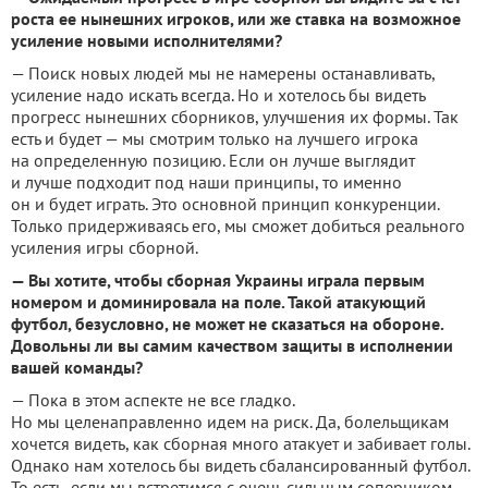
роста ее нынешних игроков, или же ставка на возможное
усиление новыми исполнителями?
— Поиск новых людей мы не намерены останавливать,
усиление надо искать всегда. Но и хотелось бы видеть
прогресс нынешних сборников, улучшения их формы. Так
есть и будет — мы смотрим только на лучшего игрока
на определенную позицию. Если он лучше выглядит
и лучше подходит под наши принципы, то именно
он и будет играть. Это основной принцип конкуренции.
Только придерживаясь его, мы сможет добиться реального
усиления игры сборной.
— Вы хотите, чтобы сборная Украины играла первым
номером и доминировала на поле. Такой атакующий
футбол, безусловно, не может не сказаться на обороне.
Довольны ли вы самим качеством защиты в исполнении
вашей команды?
— Пока в этом аспекте не все гладко.
Но мы целенаправленно идем на риск. Да, болельщикам
хочется видеть, как сборная много атакует и забивает голы.
Однако нам хотелось бы видеть сбалансированный футбол.
То есть, если мы встретимся с очень сильным соперником,