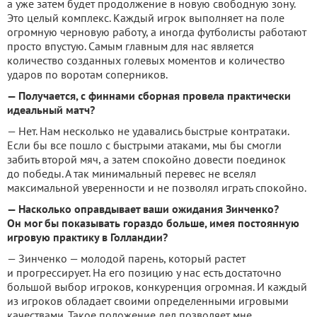
а уже затем будет продолжение в новую свободную зону.
Это целый комплекс. Каждый игрок выполняет на поле
огромную черновую работу, а иногда футболисты работают
просто впустую. Самым главным для нас является
количество созданных голевых моментов и количество
ударов по воротам соперников.
— Получается, с финнами сборная провела практически
идеальный матч?
— Нет. Нам несколько не удавались быстрые контратаки.
Если бы все пошло с быстрыми атаками, мы бы смогли
забить второй мяч, а затем спокойно довести поединок
до победы. А так минимальный перевес не вселял
максимальной уверенности и не позволял играть спокойно.
— Насколько оправдывает ваши ожидания Зинченко?
Он мог бы показывать гораздо больше, имея постоянную
игровую практику в Голландии?
— Зинченко — молодой парень, который растет
и прогрессирует. На его позицию у нас есть достаточно
большой выбор игроков, конкуренция огромная. И каждый
из игроков обладает своими определенными игровыми
качествами. Такое положение дел позволяет мне