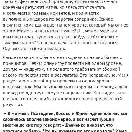
твою эффективность. В принципе, эффективность — это
конечный результат матча, но здесь стоит считать
и количество голевых моментов, и количество
выполненных ударов по воротам соперника. Сейчас,
я считаю, команда играет на том уровне, который мы от нее
хотим. Может ли она играть лучше? Да, может. Будет ли
команда играть хуже, когда у нас пойдут действительно
тяжелые матчи? Я очень надеюсь, что этого не случится.
Однако этого можно ожидать.
Самое главное, чтобы мы не отходили от наших базовых
принципов. Нельзя одну игру провести на одном уровне,
другую — на другом, а после этого требовать от сборной
какого-то постоянства в результатах. Это неправильно. Меня
радует, что мы все 4 игры провели на одном уровне
в одном стиле. Мы не кидались из стороны в сторону, а шли
вперед по одному и тому же направлению. Как видим, этот
стиль на сегодняшний день приносит нам определенный
результат.
— В матчах с Исландией, Косово и Финляндией для нас все
сложилось вполне закономерно, а вот насчет Турции
многие до сих пор говорят: «Шевченко виноват, что
упустили победу». Что вы думаете по этому поводу? Имел