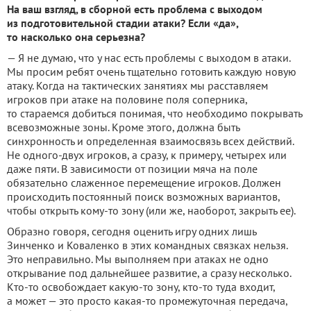
На ваш взгляд, в сборной есть проблема с выходом
из подготовительной стадии атаки? Если «да»,
то насколько она серьезна?
— Я не думаю, что у нас есть проблемы с выходом в атаки.
Мы просим ребят очень тщательно готовить каждую новую
атаку. Когда на тактических занятиях мы расставляем
игроков при атаке на половине поля соперника,
то стараемся добиться понимая, что необходимо покрывать
всевозможные зоны. Кроме этого, должна быть
синхронность и определенная взаимосвязь всех действий.
Не одного-двух игроков, а сразу, к примеру, четырех или
даже пяти. В зависимости от позиции мяча на поле
обязательно слаженное перемещение игроков. Должен
происходить постоянный поиск возможных вариантов,
чтобы открыть кому-то зону (или же, наоборот, закрыть ее).
Образно говоря, сегодня оценить игру одних лишь
Зинченко и Коваленко в этих командных связках нельзя.
Это неправильно. Мы выполняем при атаках не одно
открывание под дальнейшее развитие, а сразу несколько.
Кто-то освобождает какую-то зону, кто-то туда входит,
а может — это просто какая-то промежуточная передача,