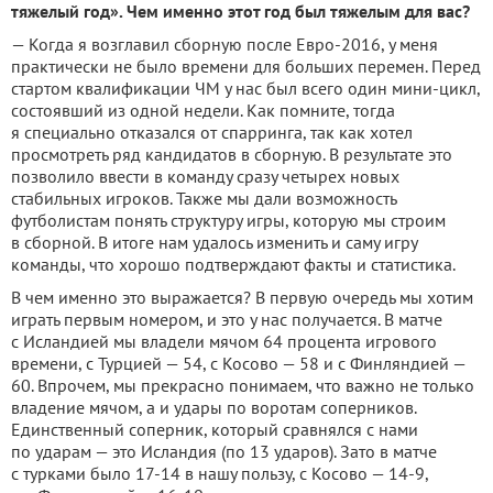
тяжелый год». Чем именно этот год был тяжелым для вас?
— Когда я возглавил сборную после Евро-2016, у меня
практически не было времени для больших перемен. Перед
стартом квалификации ЧМ у нас был всего один мини-цикл,
состоявший из одной недели. Как помните, тогда
я специально отказался от спарринга, так как хотел
просмотреть ряд кандидатов в сборную. В результате это
позволило ввести в команду сразу четырех новых
стабильных игроков. Также мы дали возможность
футболистам понять структуру игры, которую мы строим
в сборной. В итоге нам удалось изменить и саму игру
команды, что хорошо подтверждают факты и статистика.
В чем именно это выражается? В первую очередь мы хотим
играть первым номером, и это у нас получается. В матче
с Исландией мы владели мячом 64 процента игрового
времени, с Турцией — 54, с Косово — 58 и с Финляндией —
60. Впрочем, мы прекрасно понимаем, что важно не только
владение мячом, а и удары по воротам соперников.
Единственный соперник, который сравнялся с нами
по ударам — это Исландия (по 13 ударов). Зато в матче
с турками было 17-14 в нашу пользу, с Косово — 14-9,