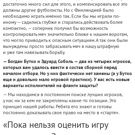
достаточно много сил для этого, и компенсировать все это
должны другие футболисты. Но с Финляндией было
необходимо играть именно так. Если бы мы играли по-
иному — садились глубже и старались действовать более
компактно, — соперник получил бы возможность
контролировать мяч значительно ближе к нашим воротам,
что могло приводить к опасным ситуациям. А так они были
вынуждены просто забрасывать мяч в нашу штрафную
и уже там навязывать борьбу.
— Богдан Бутко и Эдуард Соболь — два из четырех игроков,
которых вам удалось ввести в состав сборной перед
началом отбора. Но у них фактически нет замены (а у Бутко
еще и довольно мало игровой практики). У вас есть новые
варианты исполнителей на фланги защиты?
— Мы находимся в постоянном поиске лучших игроков,
у нас ни за кем не закреплены какие-то позиции. Это
принцип нашей работы. Ребята его знают и готовы
постоянно доказывать свое право на место в «старте».
«Пока нельзя оценить игру