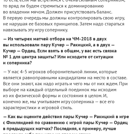
то вряд ли будем стремиться к доминированию
во владении мячом. Должен присутствовать баланс.
В первую очередь мы должны контролировать свою игру,
не нарушая ее базовых принципов. Затем надо стараться
навязывать эту игру сопернику.
— Из четырех матчей отбора на ЧМ-2018 в двух
вы использовали пару Кучер — Ракицкий, а в двух —
Кучер — Ордец. Если взять в общем, у вас есть связка
№ 1 для центра защиты? Или исходите от ситуации
и соперника?
— У нас 4-5 игроков оборонительной линии, которые
является равноправными кандидатами на место в составе.
Все они знают, как надо играть и чего мы от них ждем. При
выборе на каждый отдельный поединок мы исходим
из их физической формы и состояния в целом. И,
конечно же, мы учитываем игру соперника — все его
характеристики и игровой стиль.
— Как вы оцените действия пары Кучер — Ракицкий в игре
с Финляндией по сравнению с игрой пары Кучер — Ордец
в предыдущих матчах? Последняя, к примеру, лучше