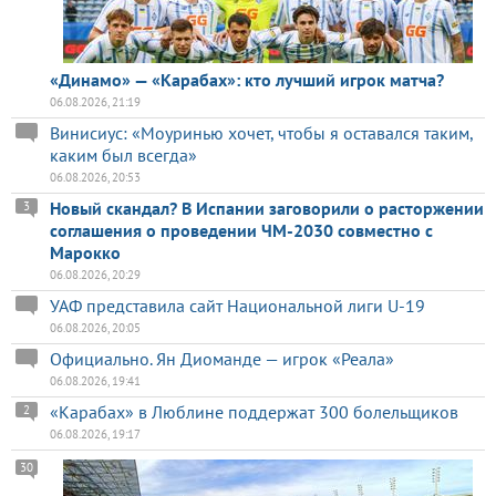
«Динамо» — «Карабах»: кто лучший игрок матча?
06.08.2026, 21:19
Винисиус: «Моуринью хочет, чтобы я оставался таким,
каким был всегда»
06.08.2026, 20:53
Новый скандал? В Испании заговорили о расторжении
3
соглашения о проведении ЧМ-2030 совместно с
Марокко
06.08.2026, 20:29
УАФ представила сайт Национальной лиги U-19
06.08.2026, 20:05
Официально. Ян Диоманде — игрок «Реала»
06.08.2026, 19:41
«Карабах» в Люблине поддержат 300 болельщиков
2
06.08.2026, 19:17
30