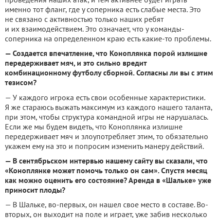
именно тот фланг, где у соперника есть слабые места. Это
не связано с активностью только наших ребят
и их взаимодействием. Это означает, что у команды-
соперника на определенном краю есть какие-то проблемы.
— Создается впечатление, что Коноплянка порой излишне
передерживает мяч, и это сильно вредит
комбинационному футболу сборной. Согласны ли вы с этим
тезисом?
— У каждого игрока есть свои особенные характеристики.
Я же стараюсь выжать максимум из каждого нашего таланта,
при этом, чтобы структура командной игры не нарушалась.
Если же мы будем видеть, что Коноплянка излишне
передерживает мяч и злоупотребляет этим, то обязательно
укажем ему на это и попросим изменить манеру действий.
— В сентябрьском интервью нашему сайту вы сказали, что
«Коноплянке может помочь только он сам». Спустя месяц
как можно оценить его состояние? Аренда в «Шальке» уже
приносит плоды?
— В Шальке, во-первых, он нашел свое место в составе. Во-
вторых, он выходит на поле и играет, уже забив несколько