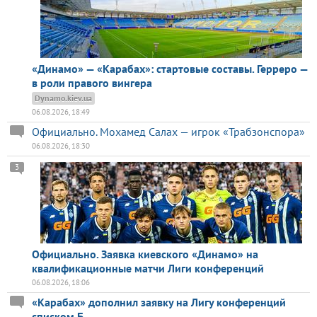
«Динамо» — «Карабах»: стартовые составы. Герреро —
в роли правого вингера
Dynamo.kiev.ua
06.08.2026, 18:49
Официально. Мохамед Салах — игрок «Трабзонспора»
06.08.2026, 18:30
3
Официально. Заявка киевского «Динамо» на
квалификационные матчи Лиги конференций
06.08.2026, 18:06
«Карабах» дополнил заявку на Лигу конференций
списком Б