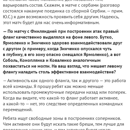
варьировать состав. Скажем, в матче с сербами (разговор
состоялся накануне поединка со сборной Сербии. — прим.
Ю.С.) я дам возможность проявить себя другим. Надеюсь,
этот матч будет для нас очень информативным.
— По матчу с Финляндией при построении атак правый
фланг качественно выделялся на фоне левого. Бутко,
Ярмоленко и Зинченко здорово взаимодействовали друг
с другом (к примеру, когда Зинченко опускался чуть
в глубину, в его зону опасно смещался Ярмоленко), а вот
Соболь, Коноплянка и Коваленко аналогичным
похвастаться не могли. На ваш взгляд, что мешает левому
флангу наладить столь эффективное взаимодействие?
— Активность как одного фланга, так и другого — это работа
всей команды. Я прошу ребят как можно меньше
использовать промежуточные передачи назад или поперек.
Когда вы видите, что какой-то фланг работает активнее,
а какой-то — нет, это следствие определенных командных
перемещений.
Ребята ищут свободные зоны в построениях соперников.
Чем активнее они будут искать такие бреши, тем лучше для
проведения наших атак, и тем активнее будет играть