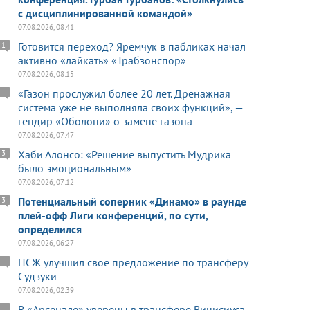
с дисциплинированной командой»
07.08.2026, 08:41
Готовится переход? Яремчук в пабликах начал
1
активно «лайкать» «Трабзонспор»
07.08.2026, 08:15
«Газон прослужил более 20 лет. Дренажная
система уже не выполняла своих функций», —
гендир «Оболони» о замене газона
07.08.2026, 07:47
Хаби Алонсо: «Решение выпустить Мудрика
3
было эмоциональным»
07.08.2026, 07:12
Потенциальный соперник «Динамо» в раунде
3
плей-офф Лиги конференций, по сути,
определился
07.08.2026, 06:27
ПСЖ улучшил свое предложение по трансферу
Судзуки
07.08.2026, 02:39
В «Арсенале» уверены в трансфере Винисиуса