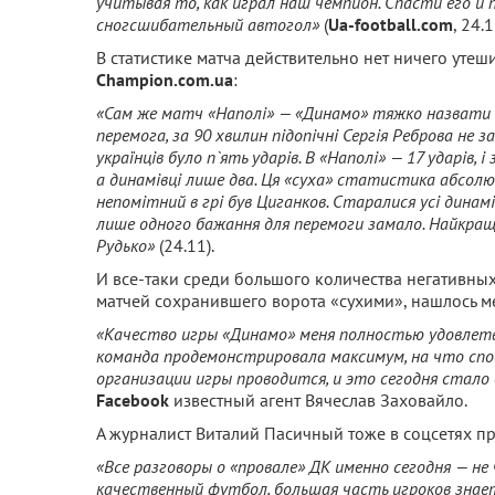
учитывая то, как играл наш чемпион. Спасти его и
сногсшибательный автогол»
(
Ua-football.com
, 24.1
В статистике матча действительно нет ничего утеш
Champion.com.ua
:
«Сам же матч «Наполі» — «Динамо» тяжко назвати ц
перемога, за 90 хвилин підопічні Сергія Реброва не 
українців було п`ять ударів. В «Наполі» — 17 ударів, 
а динамівці лише два. Ця «суха» статистика абсолю
непомітний в грі був Циганков. Старалися усі динамів
лише одного бажання для перемоги замало. Найкра
Рудько»
(24.11).
И все-таки среди большого количества негативны
матчей сохранившего ворота «сухими», нашлось м
«Качество игры «Динамо» меня полностью удовлетвор
команда продемонстрировала максимум, на что спо
организации игры проводится, и это сегодня стало
Facebook
известный агент Вячеслав Заховайло.
А журналист Виталий Пасичный тоже в соцсетях п
«Все разговоры о «провале» ДК именно сегодня — не
качественный футбол, большая часть игроков знае