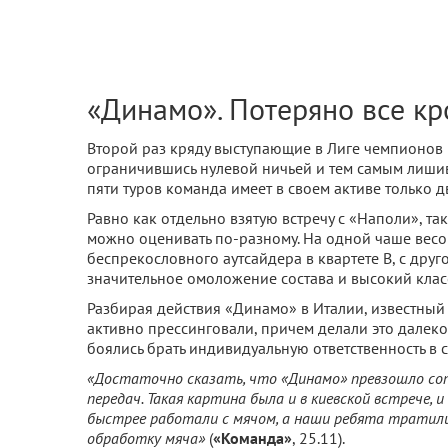
«Динамо». Потеряно все кр
Второй раз кряду выступающие в Лиге чемпионов 
ограничившись нулевой ничьей и тем самым лишив
пяти туров команда имеет в своем активе только д
Равно как отдельно взятую встречу с «Наполи», т
можно оценивать по-разному. На одной чаше весов
беспрекословного аутсайдера в квартете B, с друг
значительное омоложение состава и высокий клас
Разбирая действия «Динамо» в Италии, известный 
активно прессинговали, причем делали это далек
боялись брать индивидуальную ответственность в с
«Достаточно сказать, что «Динамо» превзошло соп
передач. Такая картина была и в киевской встрече,
быстрее работали с мячом, а наши ребята тратили
обработку мяча»
(
«Команда»
, 25.11).