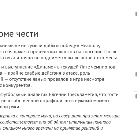
оме чести
киевляне не сумели добыть победу в Неаполе,
 себя даже теоретических шансов на спасение. После
ва очка и точно не поднимется выше четвертого места.
ак и выступление «Динамо» в текущей Лиге чемпионов
 — крайне слабые действия в атаке, роль
ой — отсутствие явных провалов в игре несмотря
с конкурентов.
футбольный аналитик Евгений Гресь заметил, что гости
о не в собственной штрафной, но в нужный момент
вои руки.
ерника в контроле мяча, но совершило при этом меньше
 и свидетельствует она об одном: итальянцы намного
 слишком много времени на принятие решений и