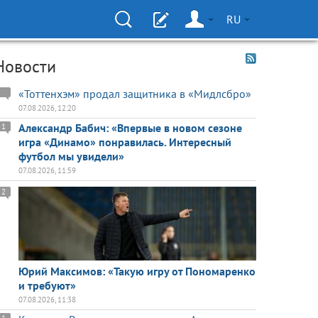
RU
Новости
«Тоттенхэм» продал защитника в «Мидлсбро»
07.08.2026, 12:20
Александр Бабич: «Впервые в новом сезоне
1
игра «Динамо» понравилась. Интересный
футбол мы увидели»
07.08.2026, 11:59
2
Юрий Максимов: «Такую игру от Пономаренко
и требуют»
07.08.2026, 11:38