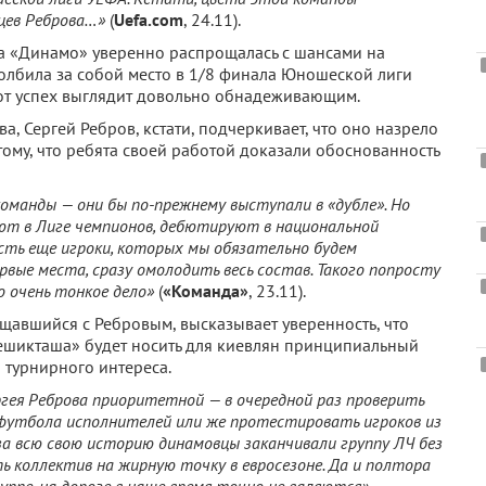
цев Реброва…»
(
Uefa.com
, 24.11).
да «Динамо» уверенно распрощалась с шансами на
толбила за собой место в 1/8 финала Юношеской лиги
этот успех выглядит довольно обнадеживающим.
 Сергей Ребров, кстати, подчеркивает, что оно назрело
тому, что ребята своей работой доказали обоснованность
оманды — они бы по-прежнему выступали в «дубле». Но
ают в Лиге чемпионов, дебютируют в национальной
сть еще игроки, которых мы обязательно будем
ервые места, сразу омолодить весь состав. Такого попросту
о очень тонкое дело»
(
«Команда»
, 23.11).
бщавшийся с Ребровым, высказывает уверенность, что
Бешикташа» будет носить для киевлян принципиальный
» турнирного интереса.
ергея Реброва приоритетной — в очередной раз проверить
утбола исполнителей или же протестировать игроков из
за всю свою историю динамовцы заканчивали группу ЛЧ без
 коллектив на жирную точку в евросезоне. Да и полтора