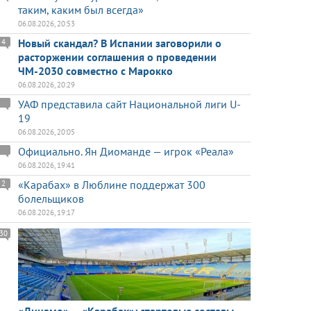
таким, каким был всегда»
06.08.2026, 20:53
Новый скандал? В Испании заговорили о
4
расторжении соглашения о проведении
ЧМ-2030 совместно с Марокко
06.08.2026, 20:29
УАФ представила сайт Национальной лиги U-
19
06.08.2026, 20:05
Официально. Ян Диоманде — игрок «Реала»
06.08.2026, 19:41
«Карабах» в Люблине поддержат 300
2
болельщиков
06.08.2026, 19:17
30