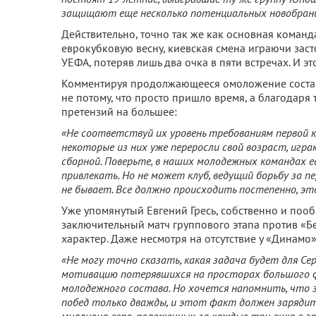
защищают еще несколько потенциальных новобран
Действительно, точно так же как основная коман
еврокубковую весну, киевская смена играючи зас
УЕФА, потеряв лишь два очка в пяти встречах. И 
Комментируя продолжающееся омоложение состава,
не потому, что просто пришло время, а благодаря 
претензий на большее:
«Не соответствуй их уровень требованиям первой к
некоторые из них уже переросли свой возраст, игр
сборной. Поверьте, в наших молодежных командах е
привлекать. Но не может клуб, ведущий борьбу за п
не бывает. Все должно происходить постепенно, эт
Уже упомянутый Евгений Гресь, собственно и поо
заключительный матч группового этапа против «
характер. Даже несмотря на отсутствие у «Динамо
«Не могу точно сказать, какая задача будет для С
мотивацию потерявшихся на просторах большого ф
молодежного состава. Но хочется напомнить, что 
побед только дважды, и этот факт должен зарядить