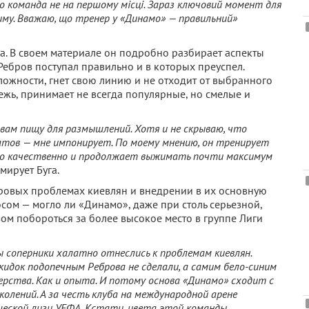
о команда не на першому місці. Зараз ключовий момент для
иму. Вважаю, що тренер у «Динамо» — правильний»
а. В своем материале он подробно разбирает аспекты
 Ребров поступал правильно и в которых преуспел.
сложности, гнет свою линию и не отходит от выбранного
дежь, принимает не всегда популярные, но смелые и
вам пищу для размышлений. Хотя и не скрываю, что
тов — мне импонирует. По моему мнению, он тренирует
чно качественно и продолжает выжимать почти максимум
юмирует Буга.
дровых проблемах киевлян и внедрении в их основную
сом — могло ли «Динамо», даже при столь серьезной,
ом побороться за более высокое место в группе Лиги
бы соперники халатно отнеслись к проблемам киевлян.
кидок подопечным Реброва не сделали, а самим бело-синим
рства. Как и опыта. И потому основа «Динамо» сходит с
олений. А за честь клуба на международной арене
еской лиги УЕФА. Кстати, цвета этой команды