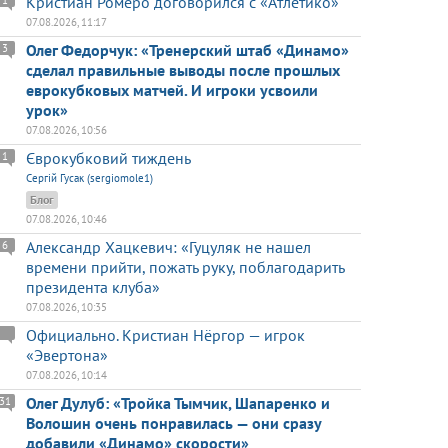
Кристиан Ромеро договорился с «Атлетико»
1
07.08.2026, 11:17
Олег Федорчук: «Тренерский штаб «Динамо»
3
сделал правильные выводы после прошлых
еврокубковых матчей. И игроки усвоили
урок»
07.08.2026, 10:56
Єврокубковий тиждень
1
Сергій Гусак (sergiomole1)
Блог
07.08.2026, 10:46
Александр Хацкевич: «Гуцуляк не нашел
6
времени прийти, пожать руку, поблагодарить
президента клуба»
07.08.2026, 10:35
Официально. Кристиан Нёргор — игрок
«Эвертона»
07.08.2026, 10:14
Олег Дулуб: «Тройка Тымчик, Шапаренко и
31
Волошин очень понравилась — они сразу
добавили «Динамо» скорости»