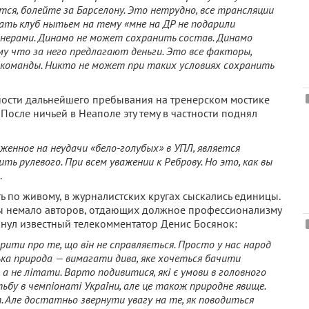
я, болейте за Барселону. Это нетрудно, все трансляции
вать клуб нытьем на тему «мне на ДР не подарили
онерами. Динамо не может сохрани
ть состав. Динамо
му что за него предлагают деньги. Это все факторы,
команды. Никто не может при таких условиях сохранить
ности дальнейшего пребывания на тренерском мостике
 После ничьей в Неаполе эту тему в частности поднял
женное на неудачи «бело-голубых» в УПЛ, является
 рулевого. При всем уважении к Реброву. Но это, как вы
.
 по живому, в журналистских кругах сыскались единицы.
ы немало авторов, отдающих должное профессионализму
мкнул известный телекомментатор Денис Босянок:
ити про те, що він не справляється. Просто у нас народ
ська природа — вимагати дива, яке хочеться бачити
, а не літати. Варто подивитися, які є умови в головного
тьбу в чемпіонаті України, але це також природне явище.
. Але достатньо звернути увагу на те, як поводиться