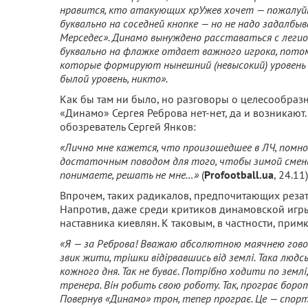
нравится, кто атакующих крУжев хочет — пожалуйтс
буквально на соседней кнопке — но не надо задалбы
Мерседес». Динамо вынуждено расставаться с леги
буквально на флажке отда
ет важного игрока, пото
которые формируют нынешний (невысокий) уровень 
былой уровень, никто».
Как бы там ни было, но разговоры о целесообраз
«Динамо» Сергея Реброва нет-нет, да и возникают.
обозреватель Сергей Янков:
«Лично мне кажется, что произошедшее в ЛЧ, помно
достаточным поводом для того, чтобы зимой сменить
понимаете, решать не мне…»
(
Profootball.ua
, 24.11)
Впрочем, таких радикалов, предпочитающих резать
Напротив, даже среди критиков динамовской игр
наставника киевлян. К таковым, в частности, при
«Я — за Реброва! Вважаю абсолютною маячнею говор
звик жити, трішки відірвавшись від землі. Така люд
кожного дня. Так не буває. Потрібно ходити по землі
тренера. Він робить свою роботу. Так, програє боро
Повернув «Динамо» трон, тепер програє. Це — спорт