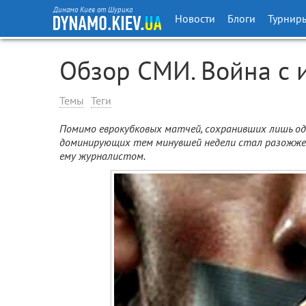
Динамо Киев от Шурика
Новости
Блоги
Турнир
Обзор СМИ. Война с
Темы
Теги
Помимо еврокубковых матчей, сохранивших лишь одн
доминирующих тем минувшей недели стал разожже
ему журналистом.