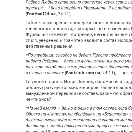
Ребров. Людина страшенно пропускає через серце, щ
тренера — і його потрібно підтримати. Я це робит
(
Football24.ua
, 24.11).
Той же точки зрения придерживается и Богдан Буг
тренерского процесса, в которых, по его мнению,
Журналист отмечает, что тренер, несмотря на все 
стиля, уверенно и грамотно вводит в состав моло
действенные решения.
«По традиции выводов не будет. Просто предлагаю 
работа Реброва — даже на фоне нынешних результа
тех, кто находится в его распоряжении, достато
из этого состава»
(
Footclub.com.ua
, 24.11), — рез
Со своей стороны Игорь Линник, напоминая о ка
обойму сразу нескольких юниоров, задается вопро
вынужденной перекройке состава, каким-то образ
чемпионов?
«На мой взгляд — да, но только в том случае, если 
Однако ни «Наполи», ни «Бенфика», ни «Бешикташ» с
для маленького чуда элементарно не хватило масте
дистанции, чтобы довести до ума процесс смены пок
постоят 19-летние, выигравшие ту же группу Юнош