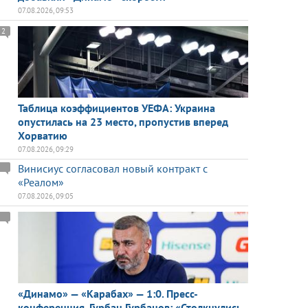
07.08.2026, 09:53
2
Таблица коэффициентов УЕФА: Украина
опустилась на 23 место, пропустив вперед
Хорватию
07.08.2026, 09:29
Винисиус согласовал новый контракт с
«Реалом»
07.08.2026, 09:05
«Динамо» — «Карабах» — 1:0. Пресс-
конференция. Гурбан Гурбанов: «Столкнулись