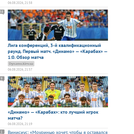
06.08.2026, 21:58
58
Лига конференций, 3-й квалификационный
раунд. Первый матч. «Динамо» — «Карабах» —
1:0. Обзор матча
Dynamo.kiev.ua
06.08.2026, 21:57
9
«Динамо» — «Карабах»: кто лучший игрок
матча?
06.08.2026, 21:19
Винисиус: «Моуринью хочет, чтобы я оставался
1