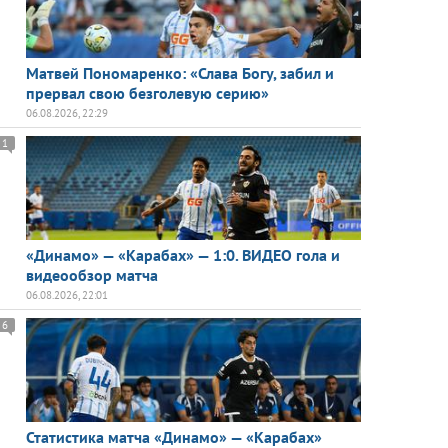
Матвей Пономаренко: «Слава Богу, забил и
прервал свою безголевую серию»
06.08.2026, 22:29
1
«Динамо» — «Карабах» — 1:0. ВИДЕО гола и
видеообзор матча
06.08.2026, 22:01
6
Статистика матча «Динамо» — «Карабах»