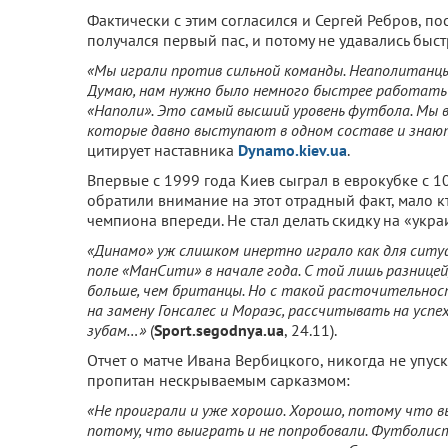
Фактически с этим согласился и Сергей Ребров, по
получался первый пас, и потому не удавались быст
«Мы играли против сильной команды. Неаполитанцы 
Думаю, нам нужно было немного быстрее работать
«Наполи». Это самый высший уровень футбола. Мы
которые давно выступают в одном составе и знают
цитирует наставника
Dynamo.kiev.ua
.
Впервые с 1999 года Киев сыграл в еврокубке с 10
обратили внимание на этот отрадный факт, мало к
чемпиона впереди. Не стал делать скидку на «укр
«Динамо» уж слишком инертно играло как для ситуац
поле «МанСити» в начале года. С той лишь разницей
больше, чем британцы. Но с такой расточительно
на замену Гонсалес и Мораэс, рассчитывать на успе
зубам…»
(
Sport.segodnya.ua
, 24.11).
Отчет о матче Ивана Вербицкого, никогда не упу
пропитан нескрываемым сарказмом:
«Не проиграли и уже хорошо. Хорошо, потому что вы
потому, что выиграть и не попробовали. Футболисты