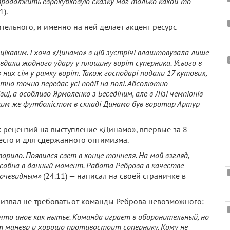
 продолжить еврокубковую сказку мог только какой-то
1).
ительного, и именно на ней делает акцент ресурс
ікавим. І хоча «Динамо» в цій зустрічі влаштовувала лише
завдали жодного удару у площину воріт суперника. Усього в
і з них сім у рамку воріт. Також господарі подали 17 кутових,
тно точно передає усі події на полі. Абсолютно
ці, а особливо Ярмоленко з Беседіним, але в Лізі чемпіонів
щим же футболістом в складі Динамо був воротар Артур
х рецензий на выступление «Динамо», впервые за 8
есто и для сдержанного оптимизма.
ило. Появился свет в конце тоннеля. На мой взгляд,
собна в данный момент. Работа Реброва в качестве
 очевидным»
(24.11) — написал на своей страничке в
ризвал не требовать от команды Реброва невозможного:
 что иное как нытье. Команда играет в оборонительный, но
т маневр и хорошо противостоит сопернику. Кому не