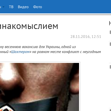
ы
ТВ
Видео
Фото
 инакомыслием
28.11.2016, 12:51
у весеннюю вакансию для Украины, одной из
нный «
Шахтером
» на ровном месте конфликт с неугодным