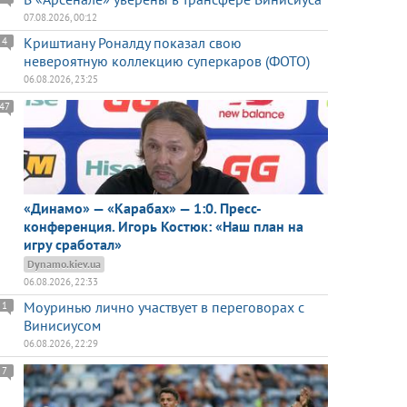
07.08.2026, 00:12
Криштиану Роналду показал свою
4
невероятную коллекцию суперкаров (ФОТО)
06.08.2026, 23:25
47
«Динамо» — «Карабах» — 1:0. Пресс-
конференция. Игорь Костюк: «Наш план на
игру сработал»
Dynamo.kiev.ua
06.08.2026, 22:33
Моуринью лично участвует в переговорах с
1
Винисиусом
06.08.2026, 22:29
7