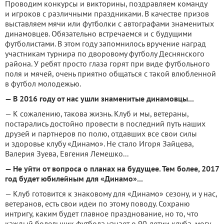
Проводим конкурсы и викторины, поздравляем команду
и игроков с различными праздниками. В качестве призов
выставляем мячи или футболки с автографами знаменитых
динамовцев. Обязательно встречаемся и с будущими
футболистами. В этом году запомнилось вручение наград
участникам турнира по дворовому футболу Деснянского
района. У ребят просто глаза горят при виде футбольного
поля и мячей, очень приятно общаться с такой влюбленной
в футбол молодежью.
— В 2016 году от нас ушли знаменитые динамовцы...
— К сожалению, такова жизнь. Клуб и мы, ветераны,
постарались достойно провести в последний путь наших
друзей и партнеров по полю, отдавших все свои силы
и здоровье клубу «Динамо». Не стало Игоря Зайцева,
Валерия Зуева, Евгения Лемешко...
— Не уйти от вопроса о планах на будущее. Тем более, 2017
год будет юбилейным для «Динамо»...
— Клуб готовится к знаковому для «Динамо» сезону, и у нас,
ветеранов, есть свои идеи по этому поводу. Сохраню
интригу, каким будет главное празднование, но то, что
каждый болельщик футбола узнает о 90-летии клуба, могу