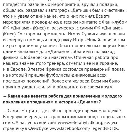
пятидесяти различных мероприятий, вручали подарки,
общались, раздавали автографы. Детишки были счастливы,
что им уделяют внимание, что о них помнят. Все эти
мероприятия проводились в тесном контакте с Фан-клубом
ФК «Динамо» (Киев) и, разумеется, с самим ФК «Динамо»
(Киев). Со стороны президента Игоря Суркиса чувствовали
всемерную помощь и поддержку. Игорь Михайлович и сам
не раз принимал участие в благотворительных акциях. Еще
одним знаковым для «Динамо» событием стал выход
фильма «Лобановский навсегда». Отличная работа про
нашего знаменитого тренера, отметили ее и в Украине,
и в Европе. В театре Франка состоялся премьерный показ,
на который пришли футболисты-динамовцы всех
последних поколений, более ста человек. Всем им было
приятно увидеть фильм и обсудить его в своем кругу.
— Какая еще ведется работа для привлечения молодого
поколения к традициям и истории «Динамо»?
— Сами смотрите, где сейчас проводит время молодежь?
В первую очередь, за экраном компьютеров, в социальных
сетях. У нас есть свой сайт www.veteranyfcdk.org, ведем
страничку в Фейсбуке www.facebook.com/LegendsFCDK.