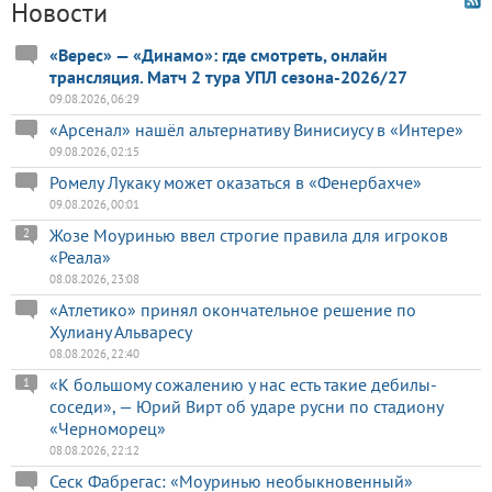
Новости
«Верес» — «Динамо»: где смотреть, онлайн
трансляция. Матч 2 тура УПЛ сезона-2026/27
09.08.2026, 06:29
«Арсенал» нашёл альтернативу Винисиусу в «Интере»
09.08.2026, 02:15
Ромелу Лукаку может оказаться в «Фенербахче»
09.08.2026, 00:01
Жозе Моуринью ввел строгие правила для игроков
2
«Реала»
08.08.2026, 23:08
«Атлетико» принял окончательное решение по
Хулиану Альваресу
08.08.2026, 22:40
«К большому сожалению у нас есть такие дебилы-
1
соседи», — Юрий Вирт об ударе русни по стадиону
«Черноморец»
08.08.2026, 22:12
Сеск Фабрегас: «Моуринью необыкновенный»