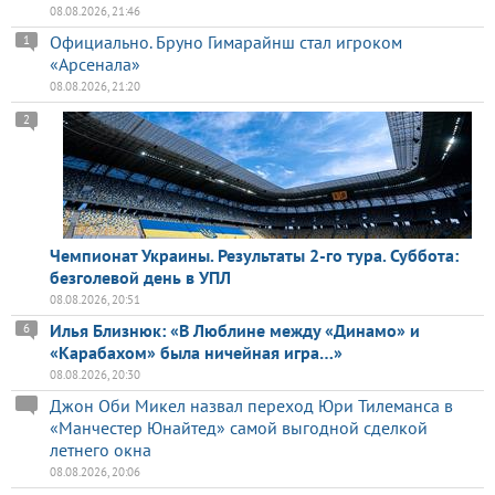
08.08.2026, 21:46
Официально. Бруно Гимарайнш стал игроком
1
«Арсенала»
08.08.2026, 21:20
2
Чемпионат Украины. Результаты 2-го тура. Суббота:
безголевой день в УПЛ
08.08.2026, 20:51
Илья Близнюк: «В Люблине между «Динамо» и
6
«Карабахом» была ничейная игра…»
08.08.2026, 20:30
Джон Оби Микел назвал переход Юри Тилеманса в
«Манчестер Юнайтед» самой выгодной сделкой
летнего окна
08.08.2026, 20:06