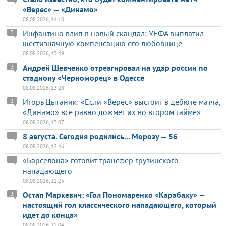
«Верес» — «Динамо»
08.08.2026, 14:10
Инфантино влип в новый скандал: УЕФА выплатил
3
шестизначную компенсацию его любовнице
08.08.2026, 13:49
Андрей Шевченко отреагировал на удар россии по
3
стадиону «Черноморец» в Одессе
08.08.2026, 13:28
Игорь Цыганик: «Если «Верес» выстоит в дебюте матча,
1
«Динамо» все равно дожмет их во втором тайме»
08.08.2026, 13:07
8 августа. Сегодня родились... Морозу — 56
08.08.2026, 12:46
«Барселона» готовит трансфер грузинского
нападающего
08.08.2026, 12:25
Остап Маркевич: «Гол Пономаренко «Карабаху» —
3
настоящий гол классического нападающего, который
идет до конца»
08.08.2026, 12:04