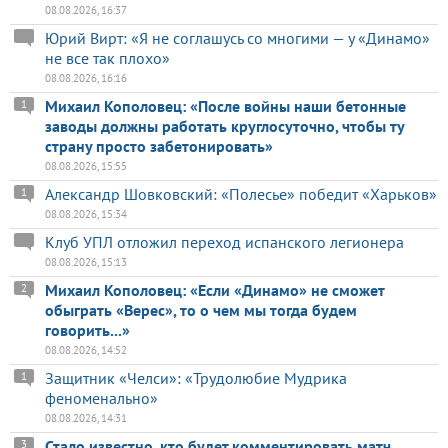
08.08.2026, 16:37
Юрий Вирт: «Я не соглашусь со многими — у «Динамо»
не все так плохо»
08.08.2026, 16:16
Михаил Кополовец: «После войны наши бетонные
1
заводы должны работать круглосуточно, чтобы ту
страну просто забетонировать»
08.08.2026, 15:55
Александр Шовковский: «Полесье» победит «Харьков»
1
08.08.2026, 15:34
Клуб УПЛ отложил переход испанского легионера
08.08.2026, 15:13
Михаил Кополовец: «Если «Динамо» не сможет
2
обыграть «Верес», то о чем мы тогда будем
говорить...»
08.08.2026, 14:52
Защитник «Челси»: «Трудолюбие Мудрика
1
феноменально»
08.08.2026, 14:31
Стало известно, кто будет комментировать матч
3