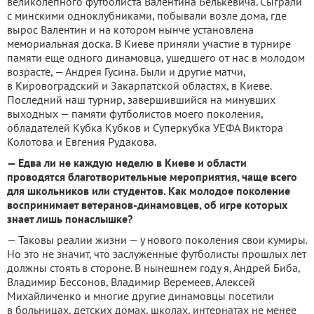
великолепного футболиста Валентина Белькевича. Сыграли
с минскими одноклубниками, побывали возле дома, где
вырос Валентин и на котором нынче установлена
мемориальная доска. В Киеве приняли участие в турнире
памяти еще одного динамовца, ушедшего от нас в молодом
возрасте, — Андрея Гусина. Были и другие матчи,
в Кировоградский и Закарпатской областях, в Киеве.
Последний наш турнир, завершившийся на минувших
выходных — памяти футболистов моего поколения,
обладателей Кубка Кубков и Суперкубка УЕФА Виктора
Колотова и Евгения Рудакова.
— Едва ли не каждую неделю в Киеве и области
проводятся благотворительные мероприятия, чаще всего
для школьников или студентов. Как молодое поколение
воспринимает ветеранов-динамовцев, об игре которых
знает лишь понаслышке?
— Таковы реалии жизни — у нового поколения свои кумиры.
Но это не значит, что заслуженные футболисты прошлых лет
должны стоять в стороне. В нынешнем году я, Андрей Биба,
Владимир Бессонов, Владимир Веремеев, Алексей
Михайличенко и многие другие динамовцы посетили
в больницах, детских домах, школах, интернатах не менее