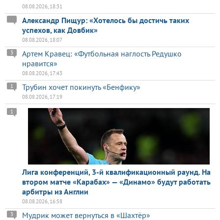
08.08.2026, 18:31
Александр Пищур: «Хотелось бы достичь таких
успехов, как Довбик»
08.08.2026, 18:07
Артем Кравец: «Футбольная наглость Редушко
3
нравится»
08.08.2026, 17:43
Трубин хочет покинуть «Бенфику»
1
08.08.2026, 17:19
1
Лига конференций, 3-й квалификационный раунд. На
втором матче «Карабах» — «Динамо» будут работать
арбитры из Англии
08.08.2026, 16:58
Мудрик может вернуться в «Шахтёр»
3