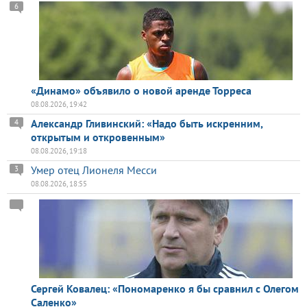
6
«Динамо» объявило о новой аренде Торреса
08.08.2026, 19:42
Александр Гливинский: «Надо быть искренним,
4
открытым и откровенным»
08.08.2026, 19:18
Умер отец Лионеля Месси
3
08.08.2026, 18:55
Сергей Ковалец: «Пономаренко я бы сравнил с Олегом
Саленко»