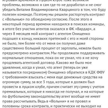
проблемы, возможно я сам где-то не доработал и не смог
убедить Виталия Владимировича Кварцяного в том, что буду
полезен команде. Поэтому мы решили расторгнуть контракт
с «Волынью» по обоюдному согласию. После этого я
некоторый период времени находился в поисках команды,
в итоге без участия агентов оказался в ФК «Вардар», а
через 8 месяцев мой контракт с агентом Онищенко
подошел к концу, никаких претензий с его и моей стороны
не было, тем более что от меня он получил даже
существенно больший процент от зарплаты, нежели было
предусмотрено контрактом. Мы продолжали поддерживать
нормальные отношения, пока он не узнал, что я не хочу
продлевать агентский договор. Каково же было мое
удивление, когда я узнал, что агент (теперь он уже
называется посредником) Онищенко обратился в КДК ФФУ
с требованием взыскать с меня еще денежные средства на
огромную сумму, за все 3 года, которые я должен был
провести в луцком клубе, причем считает эту сумму с учетом
премиальных, которые я никогда не получал, и на которые
по футбольному законодательству агент вообще не имеет
права рассчитывать. Ведь в «Волыни» я не провел и
половины срока контракта, и практически не выходил на