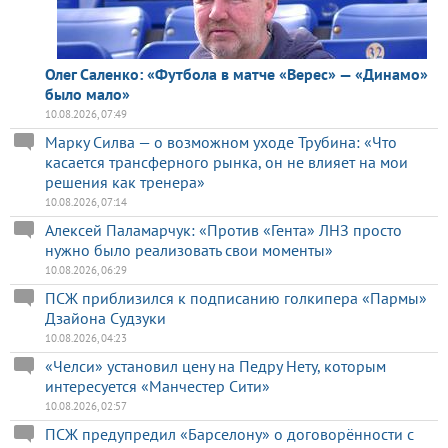
Олег Саленко: «Футбола в матче «Верес» — «Динамо»
было мало»
10.08.2026, 07:49
Марку Силва — о возможном уходе Трубина: «Что
касается трансферного рынка, он не влияет на мои
решения как тренера»
10.08.2026, 07:14
Алексей Паламарчук: «Против «Гента» ЛНЗ просто
нужно было реализовать свои моменты»
10.08.2026, 06:29
ПСЖ приблизился к подписанию голкипера «Пармы»
Дзайона Судзуки
10.08.2026, 04:23
«Челси» установил цену на Педру Нету, которым
интересуется «Манчестер Сити»
10.08.2026, 02:57
ПСЖ предупредил «Барселону» о договорённости с