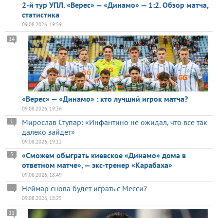
2-й тур УПЛ. «Верес» — «Динамо» — 1:2. Обзор матча,
статистика
09.08.2026, 19:59
14
«Верес» — «Динамо» : кто лучший игрок матча?
09.08.2026, 19:36
Мирослав Ступар: «Инфантино не ожидал, что все так
1
далеко зайдет»
09.08.2026, 19:12
«Сможем обыграть киевское «Динамо» дома в
5
ответном матче», — экс-тренер «Карабаха»
09.08.2026, 18:49
Неймар снова будет играть с Месси?
09.08.2026, 18:25
11