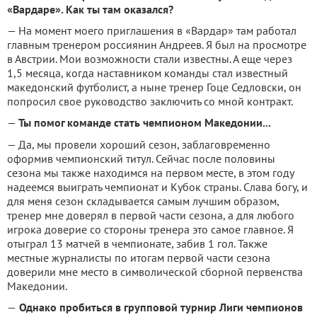
«Вардаре». Как ты там оказался?
— На момент моего приглашения в «Вардар» там работал
главным тренером россиянин Андреев. Я был на просмотре
в Австрии. Мои возможности стали известны. А еще через
1,5 месяца, когда наставником команды стал известный
македонский футболист, а ныне тренер Гоце Седловски, он
попросил свое руководство заключить со мной контракт.
—
Ты помог команде стать чемпионом Македонии...
— Да, мы провели хороший сезон, заблаговременно
оформив чемпионский титул. Сейчас после половины
сезона мы также находимся на первом месте, в этом году
надеемся выиграть чемпионат и Кубок страны. Слава богу, и
для меня сезон складывается самым лучшим образом,
тренер мне доверял в первой части сезона, а для любого
игрока доверие со стороны тренера это самое главное. Я
отыграл 13 матчей в чемпионате, забив 1 гол. Также
местные журналисты по итогам первой части сезона
доверили мне место в символической сборной первенства
Македонии.
—
Однако пробиться в групповой турнир Лиги чемпионов