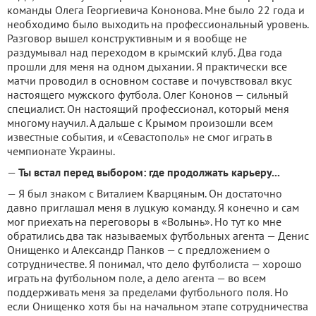
команды Олега Георгиевича Кононова. Мне было 22 года и
необходимо было выходить на профессиональный уровень.
Разговор вышел конструктивным и я вообще не
раздумывал над переходом в крымский клуб. Два года
прошли для меня на одном дыхании. Я практически все
матчи проводил в основном составе и почувствовал вкус
настоящего мужского футбола. Олег Кононов — сильный
специалист. Он настоящий профессионал, который меня
многому научил. А дальше с Крымом произошли всем
известные события, и «Севастополь» не смог играть в
чемпионате Украины.
—
Ты встал перед выбором: где продолжать карьеру...
— Я был знаком с Виталием Кварцяным. Он достаточно
давно приглашал меня в луцкую команду. Я конечно и сам
мог приехать на переговоры в «Волынь». Но тут ко мне
обратились два так называемых футбольных агента — Денис
Онищенко и Александр Панков — с предложением о
сотрудничестве. Я понимал, что дело футболиста — хорошо
играть на футбольном поле, а дело агента — во всем
поддерживать меня за пределами футбольного поля. Но
если Онищенко хотя бы на начальном этапе сотрудничества