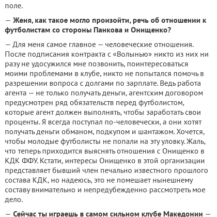
поле.
—
Женя, как такое могло произойти, речь об отношении к
футболистам со стороны Панкова и Онищенко?
— Для меня самое главное — человеческие отношения.
После подписания контракта с «Волынью» никто из них ни
разу не удосужился мне позвонить, поинтересоваться
моими проблемами в клубе, никто не попытался помочь в
разрешении вопроса с долгами по зарплате. Ведь работа
агента — не только получать деньги, агентским договором
предусмотрен ряд обязательств перед футболистом,
которые агент должен выполнять, чтобы заработать свои
проценты. Я всегда поступал по-человечески, а они хотят
получать деньги обманом, подкупом и шантажом. Хочется,
чтобы молодые футболисты не попали на эту уловку. Жаль,
что теперь приходится выяснять отношения с Онищенко в
КДК ФФУ. Кстати, интересы Онищенко в этой организации
представляет бывший член печально известного прошлого
состава КДК, но надеюсь, это не помешает нынешнему
составу внимательно и непредубежденно рассмотреть мое
дело.
—
Сейчас ты играешь в самом сильном клубе Македонии
—