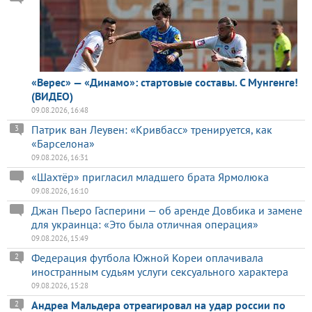
«Верес» — «Динамо»: стартовые составы. С Мунгенге!
(ВИДЕО)
09.08.2026, 16:48
Патрик ван Леувен: «Кривбасс» тренируется, как
3
«Барселона»
09.08.2026, 16:31
«Шахтёр» пригласил младшего брата Ярмолюка
09.08.2026, 16:10
Джан Пьеро Гасперини — об аренде Довбика и замене
для украинца: «Это была отличная операция»
09.08.2026, 15:49
Федерация футбола Южной Кореи оплачивала
2
иностранным судьям услуги сексуального характера
09.08.2026, 15:28
Андреа Мальдера отреагировал на удар россии по
2