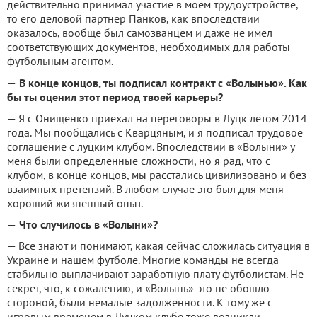
действительно принимал участие в моем трудоустройстве,
то его деловой партнер Панков, как впоследствии
оказалось, вообще был самозванцем и даже не имел
соответствующих документов, необходимых для работы
футбольным агентом.
—
В конце концов, ты подписал контракт с «Волынью». Как
бы ты оценил этот период твоей карьеры?
— Я с Онищенко приехал на переговоры в Луцк летом 2014
года. Мы пообщались с Кварцяным, и я подписал трудовое
соглашение с луцким клубом. Впоследствии в «Волыни» у
меня были определенные сложности, но я рад, что с
клубом, в конце концов, мы расстались цивилизовано и без
взаимных претензий. В любом случае это был для меня
хороший жизненный опыт.
—
Что случилось в «Волыни»?
— Все знают и понимают, какая сейчас сложилась ситуация в
Украине и нашем футболе. Многие команды не всегда
стабильно выплачивают заработную плату футболистам. Не
секрет, что, к сожалению, и «Волынь» это не обошло
стороной, были немалые задолженности. К тому же с
игровым временем в Луцком клубе тоже возникли