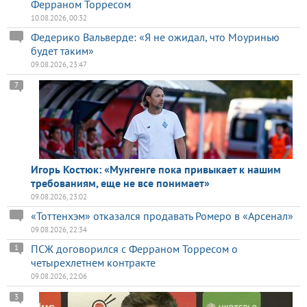
Ферраном Торресом
10.08.2026, 00:32
Федерико Вальверде: «Я не ожидал, что Моуринью
будет таким»
09.08.2026, 23:47
7
Игорь Костюк: «Мунгенге пока привыкает к нашим
требованиям, еще не все понимает»
09.08.2026, 23:02
«Тоттенхэм» отказался продавать Ромеро в «Арсенал»
09.08.2026, 22:34
ПСЖ договорился с Ферраном Торресом о
1
четырехлетнем контракте
09.08.2026, 22:06
3