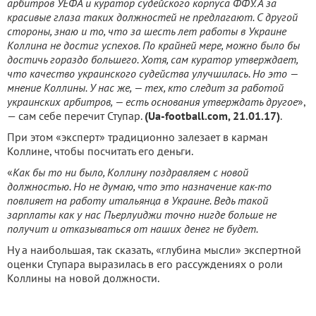
арбитров УЕФА и куратор судейского корпуса ФФУ. А за
красивые глаза таких должностей не предлагают. С другой
стороны, знаю и то, что за шесть лет работы в Украине
Коллина не достиг успехов. По крайней мере, можно было бы
достичь гораздо большего. Хотя, сам куратор утверждает,
что качество украинского судейства улучшилась. Но это —
мнение Коллины. У нас же, — тех, кто следит за работой
украинских арбитров, — есть основания утверждать другое
»,
— сам себе перечит Ступар.
(Ua-football.com, 21.01.17)
.
При этом «эксперт» традиционно залезает в карман
Коллине, чтобы посчитать его деньги.
«
Как бы то ни было, Коллину поздравляем с новой
должностью. Но не думаю, что это назначение как-то
повлияет на работу итальянца в Украине. Ведь такой
зарплаты как у нас Пьерлуиджи точно нигде больше не
получит и отказываться от наших денег не будет.
Ну а наибольшая, так сказать, «глубина мысли» экспертной
оценки Ступара выразилась в его рассуждениях о роли
Коллины на новой должности.