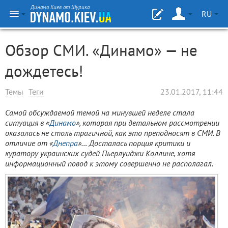
Динамо Киев от Шурика
RU
Обзор СМИ. «Динамо» — не
дождетесь!
Темы
Теги
23.01.2017, 11:44
Самой обсуждаемой темой на минувшей неделе стала
ситуация в «
Динамо
», которая при детальном рассмотрении
оказалась не столь трагичной, как это преподносят в СМИ. В
отличие от «
Днепра
»… Досталась порция критики и
куратору украинских судей Пьерлуиджи Коллине, хотя
информационный повод к этому совершенно не располагал
.