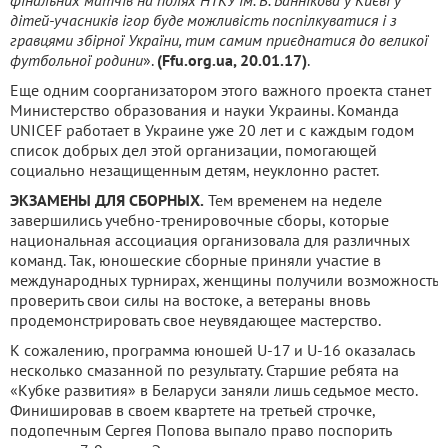
дітей-учасників ігор буде можливість поспілкуватися і з
гравцями збірної України, тим самим приєднатися до великої
футбольної родини
».
(Ffu.org.ua, 20.01.17)
.
Еще одним соорганизатором этого важного проекта станет
Министерство образования и науки Украины. Команда
UNICEF работает в Украине уже 20 лет и с каждым годом
список добрых дел этой организации, помогающей
социально незащищенным детям, неуклонно растет.
ЭКЗАМЕНЫ ДЛЯ СБОРНЫХ.
Тем временем на неделе
завершились учебно-тренировочные сборы, которые
национальная ассоциация организовала для различных
команд. Так, юношеские сборные приняли участие в
международных турнирах, женщины получили возможность
проверить свои силы на востоке, а ветераны вновь
продемонстрировать свое неувядающее мастерство.
К сожалению, программа юношей U-17 и U-16 оказалась
несколько смазанной по результату. Старшие ребята на
«Кубке развития» в Беларуси заняли лишь седьмое место.
Финишировав в своем квартете на третьей строчке,
подопечным Сергея Попова выпало право поспорить