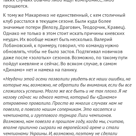
прощаются.
К тому же Макаренко не единственный, с кем столичный
клуб расстался в текущем сезоне. Были куда более
значимые потери (Велозу, Драгович, Теодорчик, Кравец).
Однако не только в этом стоит искать причины киевских
неудач. Их вообще может быть несколько. Валерий
Лобановский, к примеру, говорил, что команду нужно
обновлять, чтобы не было застоя. Подтягивал новичков
даже после «золотых» сезонов. Возможно, по такому пути
пойдут киевляне и сейчас. Во всяком случае, в самом
«Динамо» нет и намека на панику.
«
Неудачи этой осени позволили увидеть все наши ошибки, на
которые мы, возможно, не обратили бы внимания, если бы все
сложилось успешно. Могло же все быть и не так плохо. Я не
назову сейчас ни одного матча, который бы «Динамо»
откровенно провалило. Просто во многих случаях нам не
повезло, а повезло нашим соперникам. Это касается и
чемпионата, и группового турнира Лиги чемпионов.
Возможно, нам повезло в прошлом году, когда мы, считаю,
вполне прилично сыграли на европейской арене и стали
чемпионами Украины. И, возможно, поэтому не сделали