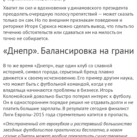
Хватит ли сил и вдохновения у динамовского президента
преодолеть очередную полосу препятствий — может сказать
только он сам. Но по внешним признакам поведения и
риторике Игоря Суркиса можно сделать вывод, что плыть по
течению обстоятельств или сдаваться им на милость он
точно не собирается.
«Днепр». Балансировка на грани
В то же время «Днепр», еще один клуб со славной
историей, символ города, серьезный бренд плавно
движется к своему исчезновению. Его пример другим наука,
что может быть с футбольной командой, когда у ее
владельца начинаются проблемы в бизнесе. Игорь
Коломойский довольно быстро потерял интерес к футболу.
Он в одностороннем порядке решил не отдавать долги и не
платить большие зарплаты. В результате сегодня финалист
Лиги Европы-2015 года стремительно катится в пропасть.
«
Отстраненный от еврокубков и растерявший большинство
звездных футболистов практически бесплатно, в новом
сезоне «Днепр» может вообще прекратить существование