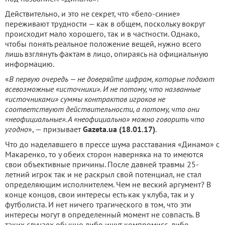
Действительно, и это не секрет, что «бело-синие»
переживают трудности — как в общем, поскольку вокруг
происходит мало хорошего, так и в частности. Однако,
чтобы понять реальное положение вещей, нужно всего
лишь взглянуть фактам в лицо, опираясь на официальную
информацию.
«
В первую очередь — не доверяйте цифрам, которые подают
всевозможные «источники». И не потому, что названные
«источниками» суммы контрактов игроков не
соответствуют действительности, а потому, что они
«неофициальные». А «неофициально» можно говорить что
угодно
», — призывает
Gazeta.ua (18.01.17)
.
Что до наделавшего в прессе шума расставания «Динамо» с
Макаренко, то у обеих сторон наверняка на то имеются
свои объективные причины. После давней травмы 25-
летний игрок так и не раскрыл свой потенциал, не стал
определяющим исполнителем. Чем не веский аргумент? В
конце концов, свои интересы есть как у клуба, так и у
футболиста. И нет ничего трагического в том, что эти
интересы могут в определенный момент не совпасть. В
таких случаях обычно либо ищут компромисс, либо