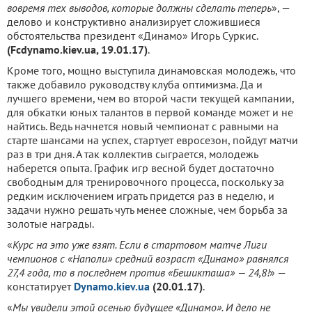
вовремя тех выводов, которые должны сделать теперь
», —
делово и конструктивно анализирует сложившиеся
обстоятельства президент «Динамо» Игорь Суркис.
(Fcdynamo.kiev.ua, 19.01.17)
.
Кроме того, мощно выступила динамовская молодежь, что
также добавило руководству клуба оптимизма. Да и
лучшего времени, чем во второй части текущей кампании,
для обкатки юных талантов в первой команде может и не
найтись. Ведь начнется новый чемпионат с равными на
старте шансами на успех, стартует евросезон, пойдут матчи
раз в три дня. А так коллектив сыграется, молодежь
наберется опыта. График игр весной будет достаточно
свободным для тренировочного процесса, поскольку за
редким исключением играть придется раз в неделю, и
задачи нужно решать чуть менее сложные, чем борьба за
золотые награды.
«
Курс на это уже взят. Если в стартовом матче Лиги
чемпионов с «Наполи» средний возраст «Динамо» равнялся
27,4 года, то в последнем против «Бешикташа» — 24,8!
» —
констатирует
Dynamo.kiev.ua
(20.01.17)
.
«
Мы увидели этой осенью будущее «Динамо». И дело не