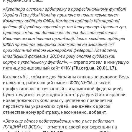
«
Куратора системи арбітражу в професіональному футболі
України П'єрлуїджі Колліну призначено новим керманичем
Комітету арбітрів ФІФА. Комітет арбітрів Міжнародної
федерації футболу впроваджує та інтерпретує Правила гри,
пропонує зміни та доповнення до них для затвердження
Виконавчим комітетом організації. Також комітет арбітрів
ФІФА призначає офіційних осіб матчів на змагання, які
проходять під егідою міжнародної федерації. Нагадаємо,
італійський фахівець з 2010-го року очолює суддівський
корпус в українському футболі
», — отрапортовал в минувшую
пятницу официальный сайт ФФУ
(
Ffu.org.ua, 20.01.17)
.
Казалось бы, событие для Украины отнюдь не рядовое. Ведь
итальянец, работающий ныне в ФФУ, УЕФА, а также
профессионально связанный с итальянской федерацией,
будет трудиться еще в одной топ-структуре. И хотя вряд ли
новая должность Коллины существенно повлияет на
перспективы украинских судей, имиджевых красок
отечественному арбитражу, несомненно, добавит.
«
Это еще одного подтверждения, что у нас работает
ЛУЧШИЙ ИЗ ВСЕХ
», — отметил в своей конференции на