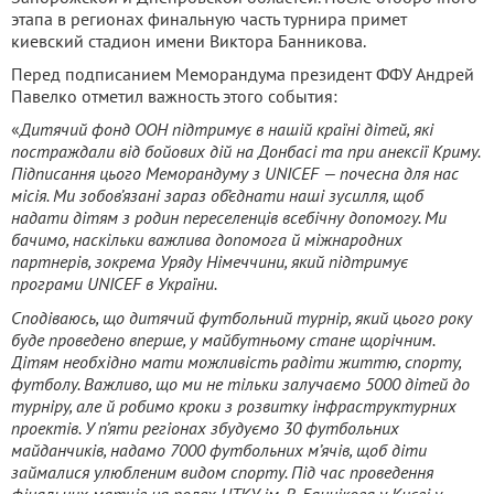
этапа в регионах финальную часть турнира примет
киевский стадион имени Виктора Банникова.
Перед подписанием Меморандума президент ФФУ Андрей
Павелко отметил важность этого события:
«
Дитячий фонд ООН підтримує в нашій країні дітей, які
постраждали від бойових дій на Донбасі та при анексії Криму.
Підписання цього Меморандуму з UNICEF — почесна для нас
місія. Ми зобов’язані зараз об’єднати наші зусилля, щоб
надати дітям з родин переселенців всебічну допомогу. Ми
бачимо, наскільки важлива допомога й міжнародних
партнерів, зокрема Уряду Німеччини, який підтримує
програми UNICEF в України.
Сподіваюсь, що дитячий футбольний турнір, який цього року
буде проведено вперше, у майбутньому стане щорічним.
Дітям необхідно мати можливість радіти життю, спорту,
футболу. Важливо, що ми не тільки залучаємо 5000 дітей до
турніру, але й робимо кроки з розвитку інфраструктурних
проектів. У п’яти регіонах збудуємо 30 футбольних
майданчиків, надамо 7000 футбольних м’ячів, щоб діти
займалися улюбленим видом спорту. Під час проведення
фінальних матчів на полях НТКУ ім. В. Баннікова у Києві у