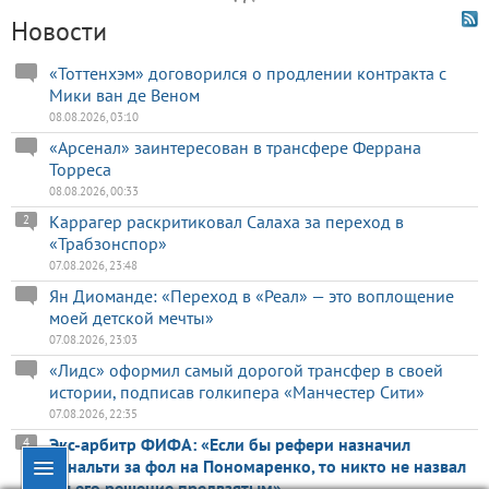
Новости
«Тоттенхэм» договорился о продлении контракта с
Мики ван де Веном
08.08.2026, 03:10
«Арсенал» заинтересован в трансфере Феррана
Торреса
08.08.2026, 00:33
Каррагер раскритиковал Салаха за переход в
2
«Трабзонспор»
07.08.2026, 23:48
Ян Диоманде: «Переход в «Реал» — это воплощение
моей детской мечты»
07.08.2026, 23:03
«Лидс» оформил самый дорогой трансфер в своей
истории, подписав голкипера «Манчестер Сити»
07.08.2026, 22:35
Экс-арбитр ФИФА: «Если бы рефери назначил
4
пенальти за фол на Пономаренко, то никто не назвал
бы его решение предвзятым»