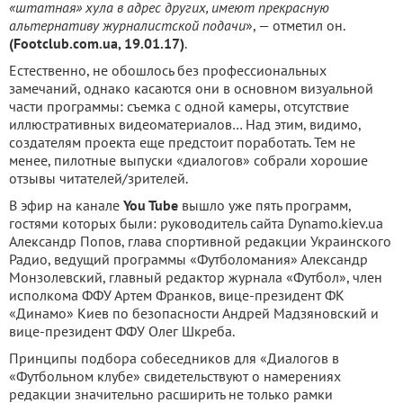
«штатная» хула в адрес других, имеют прекрасную
альтернативу журналистской подачи
», — отметил он.
(Footclub.com.ua, 19.01.17)
.
Естественно, не обошлось без профессиональных
замечаний, однако касаются они в основном визуальной
части программы: съемка с одной камеры, отсутствие
иллюстративных видеоматериалов… Над этим, видимо,
создателям проекта еще предстоит поработать. Тем не
менее, пилотные выпуски «диалогов» собрали хорошие
отзывы читателей/зрителей.
В эфир на канале
You Tube
вышло уже пять программ,
гостями которых были: руководитель сайта Dynamo.kiev.ua
Александр Попов, глава спортивной редакции Украинского
Радио, ведущий программы «Футболомания» Александр
Монзолевский, главный редактор журнала «Футбол», член
исполкома ФФУ Артем Франков, вице-президент ФК
«Динамо» Киев по безопасности Андрей Мадзяновский и
вице-президент ФФУ Олег Шкреба.
Принципы подбора собеседников для «Диалогов в
«Футбольном клубе» свидетельствуют о намерениях
редакции значительно расширить не только рамки