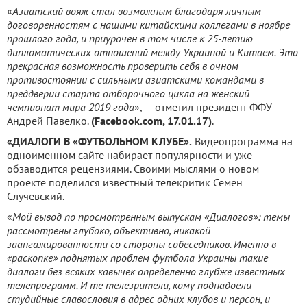
«
Азиатский вояж стал возможным благодаря личным
договоренностям с нашими китайскими коллегами в ноябре
прошлого года, и приурочен в том числе к 25-летию
дипломатических отношений между Украиной и Китаем. Это
прекрасная возможность проверить себя в очном
противостоянии с сильными азиатскими командами в
преддверии старта отборочного цикла на женский
чемпионат мира 2019 года
», — отметил президент ФФУ
Андрей Павелко.
(Facebook.com, 17.01.17)
.
«ДИАЛОГИ В «ФУТБОЛЬНОМ КЛУБЕ».
Видеопрограмма на
одноименном сайте набирает популярности и уже
обзаводится рецензиями. Своими мыслями о новом
проекте поделился известный телекритик Семен
Случевский.
«
Мой вывод по просмотренным выпускам «Диалогов»: темы
рассмотрены глубоко, объективно, никакой
заангажированности со стороны собеседников. Именно в
«раскопке» поднятых проблем футбола Украины такие
диалоги без всяких кавычек определенно глубже известных
телепрограмм. И те телезрители, кому поднадоели
студийные славословия в адрес одних клубов и персон, и