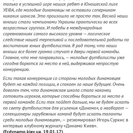
только в успешной игре наших ребят в Юношеской лиге
УЕФА, где молодые динамовцы не оставили соперникам
никаких шансов. Это произошло не просто так. Весной наши
юноши стали чемпионами Украины практически во всех
возрастных группах. И победы в международных
соревнованиях самого высокого уровня — логическое
следствие нашей терпеливой и последовательной работы по
воспитанию юных футболистов. Я рад тому, что наши
юноши все более громко стучат в двери первой команды.
Главное, что мне понравилось, — молодые футболисты уже
сегодня борются за место в ней, выдерживая непростую
конкуренцию.
Если такая конкуренция со стороны молодых динамовцев
будет на каждой позиции, я спокоен за наше будущее. Очень
доволен тем, что динамовская школа стала наконец
готовить игроков, которые способны бороться за место в
первой команде. Если так пойдет дальше, мы не будем искать
по свету футболистов для усиления «Динамо», а наоборот —
селекционеры зарубежных команд будут искать таланты
среди молодых динамовцев
», — резюмировал Игорь Суркис в
интервью клубному журналу «Динамо Киев».
(Fcdynamo.kiev.ua, 19.01.17)
.