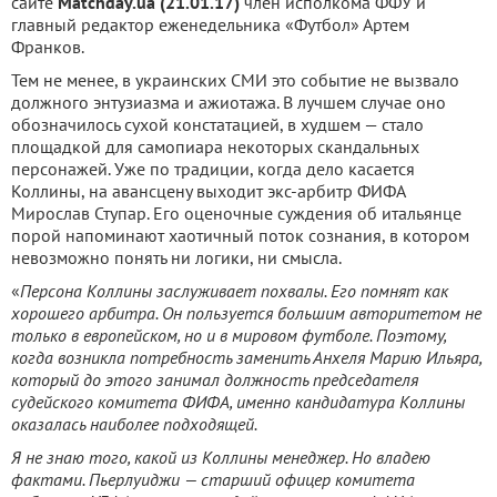
сайте
Matchday.ua (21.01.17)
член исполкома ФФУ и
главный редактор еженедельника «Футбол» Артем
Франков.
Тем не менее, в украинских СМИ это событие не вызвало
должного энтузиазма и ажиотажа. В лучшем случае оно
обозначилось сухой констатацией, в худшем — стало
площадкой для самопиара некоторых скандальных
персонажей. Уже по традиции, когда дело касается
Коллины, на авансцену выходит экс-арбитр ФИФА
Мирослав Ступар. Его оценочные суждения об итальянце
порой напоминают хаотичный поток сознания, в котором
невозможно понять ни логики, ни смысла.
«
Персона Коллины заслуживает похвалы. Его помнят как
хорошего арбитра. Он пользуется большим авторитетом не
только в европейском, но и в мировом футболе. Поэтому,
когда возникла потребность заменить Анхеля Марию Ильяра,
который до этого занимал должность председателя
судейского комитета ФИФА, именно кандидатура Коллины
оказалась наиболее подходящей.
Я не знаю того, какой из Коллины менеджер. Но владею
фактами. Пьерлуиджи — старший офицер комитета