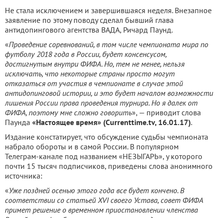
Не стала исключением и завершившаяся неделя. Внезапное
заявление по этому поводу сделал бывший глава
антидопингового агентства ВАДА, Ричард Паунд.
«
Проведение соревнований, в том числе чемпионата мира по
футболу 2018 года в России, будет консенсусом,
достигнутым внутри ФИФА. Но, тем не менее, нельзя
исключать, что некоторые страны просто могут
отказаться от участия в чемпионате в случае этой
антидопинговой истории, и это будет началом возможности
лишения России права проведения турнира. Но я далек от
ФИФА, поэтому мне сложно говорить
», — приводит слова
Паунда
«Настоящее время» (Currenttime.tv, 16.01.17)
.
Издание констатирует, что обсуждение судьбы чемпионата
набрало обороты и в самой России. В популярном
Телеграм-канале под названием «НЕЗЫГАРЬ», у которого
почти 15 тысяч подписчиков, приведены слова анонимного
источника:
«
Уже поздней осенью этого года все будет кончено. В
соответствии со статьей XVI своего Устава, совет ФИФА
примет решение о временном приостановлении членства