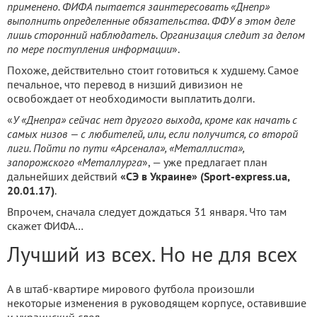
применено. ФИФА пытается заинтересовать «Днепр»
выполнить определенные обязательства. ФФУ в этом деле
лишь сторонний наблюдатель. Организация следит за делом
по мере поступления информации
».
Похоже, действительно стоит готовиться к худшему. Самое
печальное, что перевод в низший дивизион не
освобождает от необходимости выплатить долги.
«
У «Днепра» сейчас нет другого выхода, кроме как начать с
самых низов — с любителей, или, если получится, со второй
лиги. Пойти по пути «Арсенала», «Металлиста»,
запорожского «Металлурга
», — уже предлагает план
дальнейших действий
«СЭ в Украине» (Sport-express.ua,
20.01.17)
.
Впрочем, сначала следует дождаться 31 января. Что там
скажет ФИФА…
Лучший из всех. Но не для всех
А в штаб-квартире мирового футбола произошли
некоторые изменения в руководящем корпусе, оставившие
и украинский след.