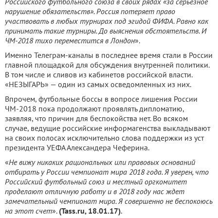
Российского футбольного союза в своих рядах «за серьезное
нарушение обязательств». Россия потеряет право
участвовать в любых турнирах под эгидой ФИФА. Равно как
принимать такие турниры. До выяснения обстоятельств. И
ЧМ-2018 тихо переместится в Лондон
».
Именно Телеграм-каналы в последнее время стали в России
главной площадкой для обсуждения внутренней политики.
В том числе и сливов из кабинетов российской власти.
«НЕЗЫГАРЬ» — один из самых осведомленных из них.
Впрочем, футбольные боссы в вопросе лишения России
ЧМ-2018 пока продолжают проявлять дипломатию,
заявляя, что причин для беспокойства нет. Во всяком
случае, ведущие российские информагенства выкладывают
на своих полосах исключительно слова поддержки из уст
президента УЕФА Александера Чеферина.
«
Не вижу никаких рациональных или правовых оснований
отбирать у России чемпионат мира 2018 года. Я уверен, что
Российский футбольный союз и местный оргкомитет
проделают отличную работу и в 2018 году нас ждет
замечательный чемпионат мира. Я совершенно не беспокоюсь
на этот счет
».
(Tass.ru, 18.01.17)
.