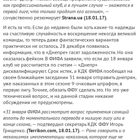
как профессиональный клуб, а в лучшем случае — окажется в
первой лиге, что только продлит его агонию
», —
сочувственно резюмирует
Strana.ua (18.01.17)
.
И есть за что. Если до недавно были хоть какие-то надежды
на счастливую случайность и воскрешение некогда великой
команды, то теперь даже фантастических вариантов
практически не осталось. 28 декабря появилась
информация, что в «Днепре» гасят задолженности. Но она
оказалась фейком. В ФИФА заявили, что если до 18 января
клуб не рассчитается по счетам — «Днепр»
дисквалифицируют. Срок истек, а КДК ФИФА пообещал на
своем ближайшем заседании 31 января отправить днепрян,
уже наказанных в этом сезоне 9-очковым штрафом, в
первую лигу. Точнее, обязать ФФУ сделать это. Но это уже
технический вопрос, и на данной стадии никакие
обсуждения не предусмотрены.
«
31 января ФИФА рассмотрит вопрос применения санкций
вплоть до моментального перевода в низшую лигу или в
конце сезона
, — подтвердил секретарь КДК ФФУ Игорь
Грищенко.
(Terrikon.com, 18.01.17)
. —
Рано говорить и о
механизмах имплементации наказания, которое еще не