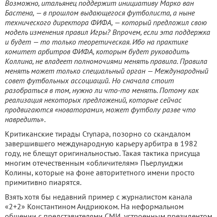
Возможно, итальянец поддержит инициативу Марко ван
Бастена, — в прошлом выдающегося футболиста, а ныне
технического директора ФИФА, — который предложил свою
модель изменения правил Игры? Впрочем, если эта поддержка
и будет — то только теоретическая. Ибо на практике
комитет арбитров ФИФА, которым будет руководить
Коллина, не владеет полномочиями менять правила. Правила
менять может только специальный орган — Международный
совет футбольных ассоциаций.
Но сначала стоит
разобраться в том, нужно ли что-то менять. Потому как
реализация некоторых предложений, которые сейчас
продвигаются «новаторами», может футболу разве что
навредить
».
Критиканские тирады Ступара, позорно со скандалом
завершившего международную карьеру арбитра в 1982
году, не блещут оригинальностью. Такая тактика присуща
многим отечественным «обличителям» Пьерлуиджи
Колины, которые на фоне авторитетного имени просто
примитивно пиарятся.
Взять хотя бы недавний пример с журналистом канала
«2+2» Константином Андриюком. На неформальном
общении с представителями СМИ, устроенным президентом