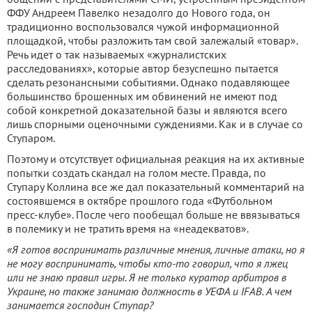
ФФУ Андреем Павелко незадолго до Нового года, он
традиционно воспользовался чужой информационной
площадкой, чтобы разложить там свой залежалый «товар».
Речь идет о так называемых «журналистских
расследованиях», которые автор безуспешно пытается
сделать резонансными событиями. Однако подавляющее
большинство брошенных им обвинений не имеют под
собой конкретной доказательной базы и являются всего
лишь спорными оценочными суждениями. Как и в случае со
Ступаром.
Поэтому и отсутствует официальная реакция на их активные
попытки создать скандал на голом месте. Правда, по
Ступару Коллина все же дал показательный комментарий на
состоявшемся в октябре прошлого года «Футбольном
пресс-клубе». После чего пообещал больше не ввязываться
в полемику и не тратить время на «неадекватов».
«Я готов воспринимать различные мнения, личные атаки, но я
не могу воспринимать, чтобы кто-то говорил, что я лжец
или не знаю правил игры. Я не только куратор арбитров в
Украине, но также занимаю должность в УЕФА и IFAB. А чем
занимается господин Ступар?