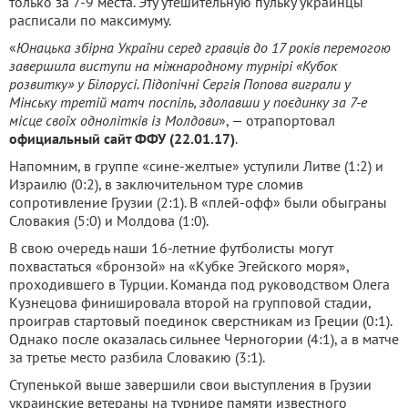
только за 7-9 места. Эту утешительную пульку украинцы
расписали по максимуму.
«
Юнацька збірна України серед гравців до 17 років перемогою
завершила виступи на міжнародному турнірі «Кубок
розвитку» у Білорусі. Підопічні Сергія Попова виграли у
Мінську третій матч поспіль, здолавши у поєдинку за 7-е
місце своїх однолітків із Молдови
», — отрапортовал
официальный сайт ФФУ (22.01.17)
.
Напомним, в группе «сине-желтые» уступили Литве (1:2) и
Израилю (0:2), в заключительном туре сломив
сопротивление Грузии (2:1). В «плей-офф» были обыграны
Словакия (5:0) и Молдова (1:0).
В свою очередь наши 16-летние футболисты могут
похвастаться «бронзой» на «Кубке Эгейского моря»,
проходившего в Турции. Команда под руководством Олега
Кузнецова финишировала второй на групповой стадии,
проиграв стартовый поединок сверстникам из Греции (0:1).
Однако после оказалась сильнее Черногории (4:1), а в матче
за третье место разбила Словакию (3:1).
Ступенькой выше завершили свои выступления в Грузии
украинские ветераны на турнире памяти известного