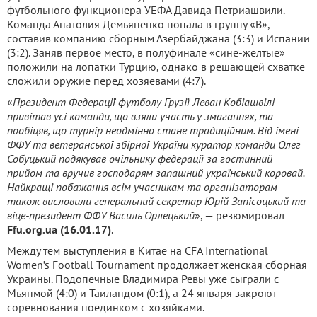
футбольного функционера УЕФА Давида Петриашвили.
Команда Анатолия Демьяненко попала в группу «B»,
составив компанию сборным Азербайджана (3:3) и Испании
(3:2). Заняв первое место, в полуфинале «сине-желтые»
положили на лопатки Турцию, однако в решающей схватке
сложили оружие перед хозяевами (4:7).
«
Президент Федерації футболу Грузії Леван Кобіашвілі
привітав усі команди, що взяли участь у змаганнях, та
пообіцяв, що турнір неодмінно стане традиційним. Від імені
ФФУ та ветеранської збірної України куратор команди Олег
Собуцький подякував очільнику федерації за гостинний
прийом та вручив господарям запашний український коровай.
Найкращі побажання всім учасникам та організаторам
також висловили генеральний секретар Юрій Запісоцький та
віце-президент ФФУ Василь Орлецький
», — резюмировал
Ffu.org.ua (16.01.17)
.
Между тем выступления в Китае на CFA International
Women’s Football Tournament продолжает женская сборная
Украины. Подопечные Владимира Ревы уже сыграли с
Мьянмой (4:0) и Таиландом (0:1), а 24 января закроют
соревнования поединком с хозяйками.