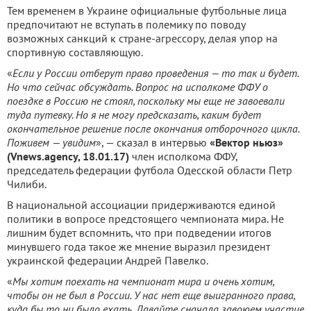
Тем временем в Украине официальные футбольные лица
предпочитают не вступать в полемику по поводу
возможных санкций к стране-агрессору, делая упор на
спортивную составляющую.
«
Если у России отберут право проведения — то так и будет.
Но что сейчас обсуждать. Вопрос на исполкоме ФФУ о
поездке в Россию не стоял, поскольку мы еще не завоевали
туда путевку. Но я не могу предсказать, каким будет
окончательное решение после окончания отборочного цикла.
Поживем — увидим
», — сказал в интервью
«Вектор ньюз»
(Vnews.agency, 18.01.17)
член исполкома ФФУ,
председатель федерации футбола Одесской области Петр
Чилиби.
В национальной ассоциации придерживаются единой
политики в вопросе предстоящего чемпионата мира. Не
лишним будет вспомнить, что при подведении итогов
минувшего года такое же мнение выразил президент
украинской федерации Андрей Павелко.
«
Мы хотим поехать на чемпионат мира и очень хотим,
чтобы он не был в России. У нас нет еще выигранного права,
куда бы то ни было ехать. Давайте сначала завоюем участие