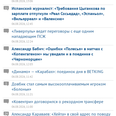
06.08.2026, 13:06
Испанский журналист: «Требования Цыганкова по
11
зарплате отпугнули «Реал Сосьедад», «Эспаньол»,
«Вильярреал» и «Валенсию»
06.08.2026, 12:45
«Ливерпуль» ведет переговоры с еще одним
нападающим ПСЖ
06.08.2026, 12:24
Александр Бабич: «Ошибки «Полесья» в матчах с
«Копенгагеном» мы увидели и в поединке с
«Черноморцем»
06.08.2026, 12:03
«Динамо» — «Карабах»: поединок дня в BETKING
06.08.2026, 11:42
Довбик стал самым высокооплачиваемым игроком
1
«Болоньи»
06.08.2026, 11:21
«Ковентри» договорился о рекордном трансфере
06.08.2026, 11:00
Александр Караваев: «Хейта» в свой адрес по поводу
24