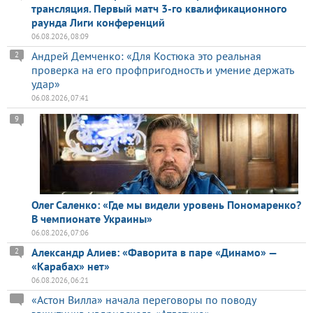
трансляция. Первый матч 3-го квалификационного
раунда Лиги конференций
06.08.2026, 08:09
Андрей Демченко: «Для Костюка это реальная
2
проверка на его профпригодность и умение держать
удар»
06.08.2026, 07:41
9
Олег Саленко: «Где мы видели уровень Пономаренко?
В чемпионате Украины»
06.08.2026, 07:06
Александр Алиев: «Фаворита в паре «Динамо» —
2
«Карабах» нет»
06.08.2026, 06:21
«Астон Вилла» начала переговоры по поводу