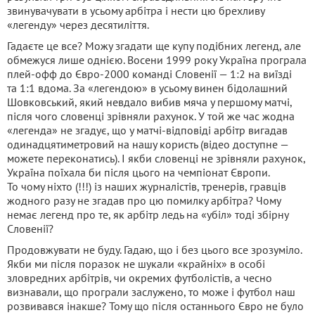
звинувачувати в усьому арбітра і нести цю брехливу
«легенду» через десятиліття.
Гадаєте це все? Можу згадати ще купу подібних легенд, але
обмежуся лише однією. Восени 1999 року Україна програла
плей-офф до Євро-2000 команді Словенії — 1:2 на виїзді
та 1:1 вдома. За «легендою» в усьому винен бідолашний
Шовковський, який невдало вибив мяча у першому матчі,
після чого словенці зрівняли рахунок. У той же час жодна
«легенда» не згадує, що у матчі-відповіді арбітр вигадав
одинадцятиметровий на нашу користь (відео доступне —
можете переконатись). І якби словенці не зрівняли рахунок,
Україна поїхала би після цього на чемпіонат Європи.
То чому ніхто (!!!) із наших журналістів, тренерів, гравців
жодного разу не згадав про цю помилку арбітра? Чому
немає легенд про те, як арбітр ледь на «убіл» тоді збірну
Словенії?
Продовжувати не буду. Гадаю, що і без цього все зрозуміло.
Якби ми після поразок не шукали «крайніх» в особі
зловредних арбітрів, чи окремих футболістів, а чесно
визнавали, що програли заслужено, то може і футбол наш
розвивався інакше? Тому що після останнього Євро не було