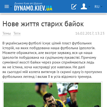
Динамо Киев от Шурика
RU
Нове життя старих байок
Темы
Теги
16.02.2017, 13:23
В українському футболі існує цілий пласт футбольних
історій, на яких побудована наша футбольна ідеологія.
Можете ображатися, але вкотре зауважу, вся ця наша
ідеологія побудована на суцільному лукавстві. Причому
сумнівної якості байки через роки сприймаються ледь
як не істина, хоча насправді усе навпаки. Не далі
як сьогодні мій колега витягнув із скрині одну із протухлих
футбольних легенд і вклав її в уста відомого тренера.