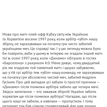
Мова про матч плей-офф Кубку світу між Україною
та Хорватією восени 1997 року, коли арбітр «убіл» нашу
збірну, не зарахувавши на початку гри чисто забитий
українцями мяч. Це справді так. І у цю легенду можна було
би повірити, якби у цьому ж інтервю не згадали інший матч
тої ж осені 1997 року, коли «Динамо» обіграло в гостях
«Барселону» з рахунком 4:0. Мене дивує, чому двадцятий
рік ми згадуємо той памятний матч і щораз забуваємо,
що у тій грі арбітр теж «убіл» нашу команду, не зарахувавши
на початку гри абсолютно чистий мяч, забитий Андрієм
Гусіним. Про цей випадок усі забули із простої причини —
«Динамо» після помилки арбітра забило ще чотири мячі.
Звідси запитання — хто заважав збірній України забити
хорватам ще після помилки арбітра? Нагадаю, що після
цього наші не забили, а навпаки — пропустили. І тому
результат гри був цілком справедливий. Але нам зручно