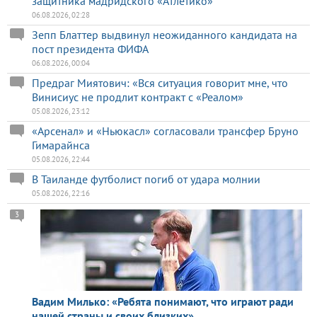
защитника мадридского «Атлетико»
06.08.2026, 02:28
Зепп Блаттер выдвинул неожиданного кандидата на
пост президента ФИФА
06.08.2026, 00:04
Предраг Миятович: «Вся ситуация говорит мне, что
Винисиус не продлит контракт с «Реалом»
05.08.2026, 23:12
«Арсенал» и «Ньюкасл» согласовали трансфер Бруно
Гимарайнса
05.08.2026, 22:44
В Таиланде футболист погиб от удара молнии
05.08.2026, 22:16
3
Вадим Милько: «Ребята понимают, что играют ради
нашей страны и своих близких»