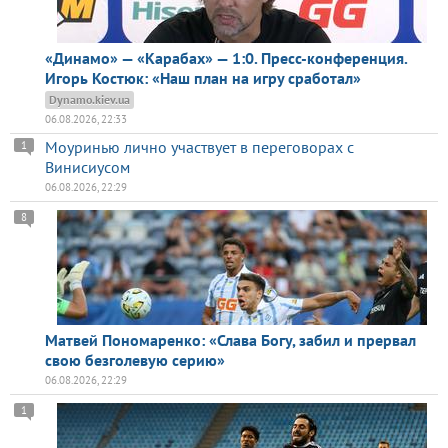
«Динамо» — «Карабах» — 1:0. Пресс-конференция.
Игорь Костюк: «Наш план на игру сработал»
Dynamo.kiev.ua
06.08.2026, 22:33
Моуринью лично участвует в переговорах с
1
Винисиусом
06.08.2026, 22:29
8
Матвей Пономаренко: «Слава Богу, забил и прервал
свою безголевую серию»
06.08.2026, 22:29
1