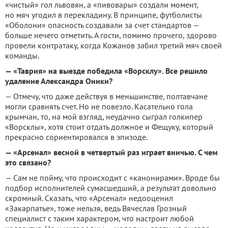
«чистый» гол львовян, а «пивовары» создали момент,
но мяч угодил в переклади­ну. В принципе, футболисты
«Оболони» опас­ность создавали за счет стандартов —
больше нечего отметить. А гости, помимо прочего, здорово
провели контратаку, когда Кожанов забил третий мяч своей
команды.
— «Таврия» на выезде победила «Ворсклу». Все решило
удаление Александра Оники?
— Отмечу, что даже действуя в меньшинст­ве, полтавчане
могли сравнять счет. Но не по­везло. Касательно гола
крымчан, то, на мой взгляд, неудачно сыграл голкипер
«Ворсклы», хотя стоит отдать должное и Фещуку, кото­рый
прекрасно сориентировался в эпизоде.
— «Арсенал» весной в четвертый раз играет вничью. С чем
это связано?
— Сам не пойму, что происходит с «канонира­ми». Вроде бы
подбор исполнителей сумасшед­ший, а результат довольно
скромный. Сказать, что «Арсенал» недооценил
«Закарпатье», тоже нельзя, ведь Вячеслав Грозный
специалист с таким характером, что настроит любой