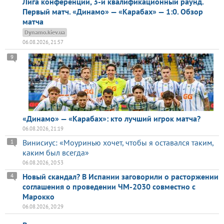
Лига конференций, 3-й квалификационный раунд.
Первый матч. «Динамо» — «Карабах» — 1:0. Обзор
матча
Dynamo.kiev.ua
06.08.2026, 21:57
9
«Динамо» — «Карабах»: кто лучший игрок матча?
06.08.2026, 21:19
Винисиус: «Моуринью хочет, чтобы я оставался таким,
1
каким был всегда»
06.08.2026, 20:53
Новый скандал? В Испании заговорили о расторжении
4
соглашения о проведении ЧМ-2030 совместно с
Марокко
06.08.2026, 20:29