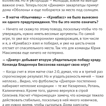
коллек­тив. Но и ужгородцы — молодцы, взяли на выез­де
важное очко. Теперь после «Динамо» закарпатцы примут
дома «Оболонь» и еще поборются за место под солнцем.
— В матче «Ильичевец» — «Кривбасс» не было вынесено
ни одного предупреждения. Что бы это могло означать?
— Ничего не скажу по этому поводу, поскольку чтобы что-то
утверждать, нужно иметь весомые аргументы. По самой
игре, то уже все «похоронили» криворожцев, в том числе
и я, а «Кривбасс» взял и победил, и уже на шесть очков
отстает от спасательного места. Так что для команды Юрия
Максимова еще ничего не потеряно.
— «Днепр» добывает вторую убедительную победу кряду.
Команда Владимира Бессонова находит свою игру?
— Когда счет в этом матче стал 2:0, думал, что и в третий раз
спрогнозирую результат. Но и угадать разность мячей — тоже
неплохо... Видно, что футболисты «Днепра» постепенно
набирают неплохие кондиции — те же Назаренко, Ротань,
Калиниченко. Кроме того, удачно вернулся в строй
Селезнев. Насчет «Черноморца» замечу, что команде тяжело
действовать стабильно, поскольку в ней мно­го новичков,
а им нужно время, чтобы сыг­раться. Дома одесситы