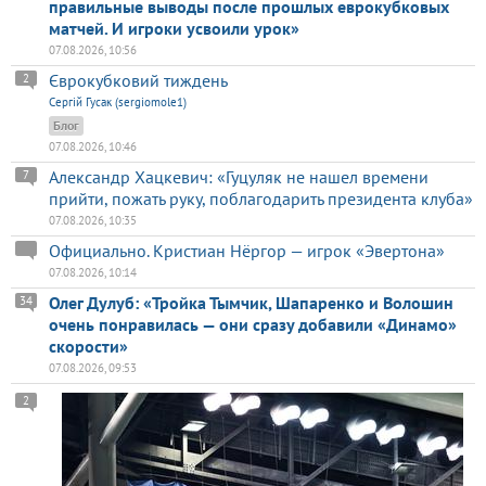
правильные выводы после прошлых еврокубковых
матчей. И игроки усвоили урок»
07.08.2026, 10:56
Єврокубковий тиждень
2
Сергій Гусак (sergiomole1)
Блог
07.08.2026, 10:46
Александр Хацкевич: «Гуцуляк не нашел времени
7
прийти, пожать руку, поблагодарить президента клуба»
07.08.2026, 10:35
Официально. Кристиан Нёргор — игрок «Эвертона»
07.08.2026, 10:14
Олег Дулуб: «Тройка Тымчик, Шапаренко и Волошин
34
очень понравилась — они сразу добавили «Динамо»
скорости»
07.08.2026, 09:53
2