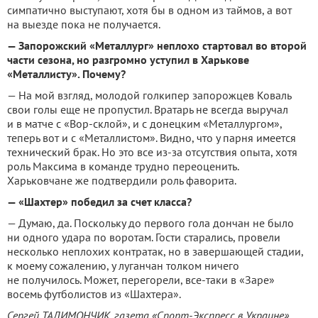
симпатично выступа­ют, хотя бы в одном из таймов, а вот
на выез­де пока не получается.
— Запорожский «Металлург» неплохо стар­товал во второй
части сезона, но разгромно уступил в Харькове
«Металлисту». Почему?
— На мой взгляд, молодой голкипер запо­рожцев Коваль
свои голы еще не пропустил. Вратарь не всегда выручал
и в матче с «Вор-склой», и с донецким «Металлургом»,
теперь вот и с «Металлистом». Видно, что у парня имеется
технический брак. Но это все из-за отсутствия опыта, хотя
роль Максима в ко­манде трудно переоценить.
Харьковчане же подтвердили роль фаворита.
— «Шахтер» победил за счет класса?
— Думаю, да. Поскольку до первого гола дончан не было
ни одного удара по воротам. Гости старались, провели
несколько непло­хих контратак, но в завершающей стадии,
к моему сожалению, у луганчан толком ничего
не получилось. Может, перегорели, все-таки в «Заре»
восемь футболистов из «Шахтера».
Сергей ТАЛИМОНЧИК, газета «Спорт-Экспресс в Украине»