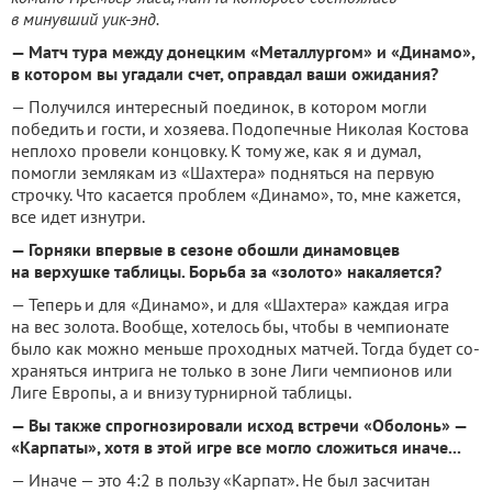
в минувший уик-энд.
— Матч тура между донецким «Металлургом» и «Динамо»,
в кото­ром вы угадали счет, оправдал ва­ши ожидания?
— Получился интересный поеди­нок, в котором могли
победить и гости, и хозяева. Подопечные Николая Костова
неплохо провели концовку. К тому же, как я и думал,
помогли землякам из «Шахтера» подняться на первую
строчку. Что касается проблем «Динамо», то, мне кажется,
все идет изнутри.
— Горняки впервые в сезоне обошли динамовцев
на верхушке таблицы. Борьба за «золото» накаляется?
— Теперь и для «Динамо», и для «Шахтера» каждая игра
на вес золота. Вообще, хотелось бы, чтобы в чемпионате
было как можно меньше проходных матчей. Тогда будет со­
храняться интрига не только в зоне Лиги чемпионов или
Лиге Европы, а и внизу тур­нирной таблицы.
— Вы также спрогнозировали исход встречи «Оболонь» —
«Карпаты», хотя в этой игре все могло сложиться иначе...
— Иначе — это 4:2 в пользу «Карпат». Не был засчитан