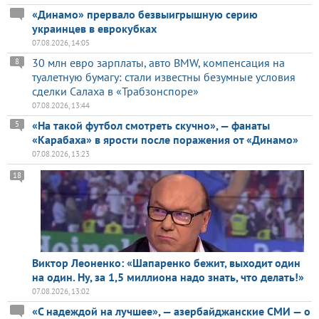
«Динамо» прервало безвыигрышную серию
украинцев в еврокубках
07.08.2026, 14:05
30 млн евро зарплаты, авто BMW, компенсация на
8
туалетную бумагу: стали известны безумные условия
сделки Салаха в «Трабзонспоре»
07.08.2026, 13:44
«На такой футбол смотреть скучно», — фанаты
5
«Карабаха» в ярости после поражения от «Динамо»
07.08.2026, 13:23
18
Виктор Леоненко: «Шапаренко бежит, выходит один
на один. Ну, за 1,5 миллиона надо знать, что делать!»
07.08.2026, 13:02
«С надеждой на лучшее», — азербайджанские СМИ — о