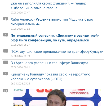
уже не выполняла своих функций», — гендир
«Оболони» о замене газона
07.08.2026, 07:47
Хаби Алонсо: «Решение выпустить Мудрика было
3
эмоциональным»
07.08.2026, 07:12
Потенциальный соперник «Динамо» в раунде плей-
4
офф Лиги конференций, по сути, определился
07.08.2026, 06:27
ПСЖ улучшил свое предложение по трансферу Судзуки
07.08.2026, 02:39
В «Арсенале» уверены в трансфере Винисиуса
07.08.2026, 00:12
Криштиану Роналду показал свою невероятную
4
коллекцию суперкаров (ФОТО)
06.08.2026, 23:25
55