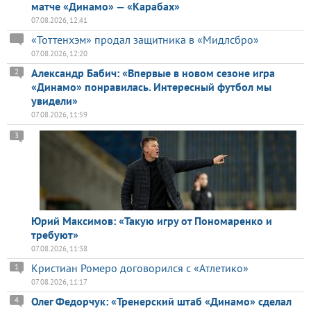
матче «Динамо» — «Карабах»
07.08.2026, 12:41
«Тоттенхэм» продал защитника в «Мидлсбро»
07.08.2026, 12:20
Александр Бабич: «Впервые в новом сезоне игра
2
«Динамо» понравилась. Интересный футбол мы
увидели»
07.08.2026, 11:59
3
Юрий Максимов: «Такую игру от Пономаренко и
требуют»
07.08.2026, 11:38
Кристиан Ромеро договорился с «Атлетико»
1
07.08.2026, 11:17
Олег Федорчук: «Тренерский штаб «Динамо» сделал
4