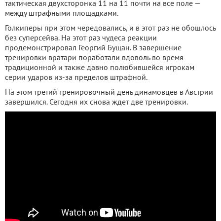
тактическая двухсторонка 11 на 11 почти на все поле —
между штрафными площадками.
Голкиперы при этом чередовались, и в этот раз не обошлось
без суперсейва. На этот раз чудеса реакции
продемонстрировал Георгий Бущан. В завершение
тренировки вратари поработали вдоволь во время
традиционной и также давно полюбившейся игрокам
серии ударов из-за пределов штрафной.
На этом третий тренировочный день динамовцев в Австрии
завершился. Сегодня их снова ждет две тренировки.