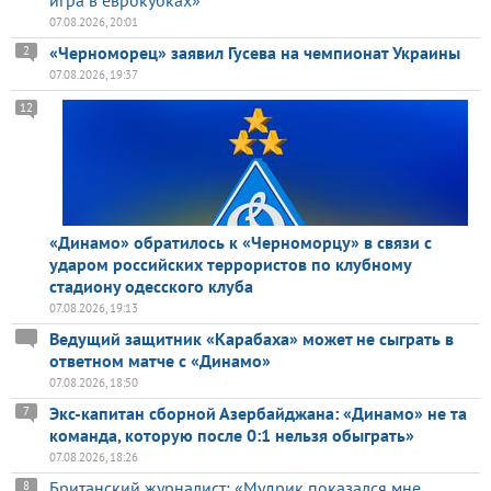
игра в еврокубках»
07.08.2026, 20:01
«Черноморец» заявил Гусева на чемпионат Украины
2
07.08.2026, 19:37
12
«Динамо» обратилось к «Черноморцу» в связи с
ударом российских террористов по клубному
стадиону одесского клуба
07.08.2026, 19:13
Ведущий защитник «Карабаха» может не сыграть в
ответном матче с «Динамо»
07.08.2026, 18:50
Экс-капитан сборной Азербайджана: «Динамо» не та
7
команда, которую после 0:1 нельзя обыграть»
07.08.2026, 18:26
Британский журналист: «Мудрик показался мне
8