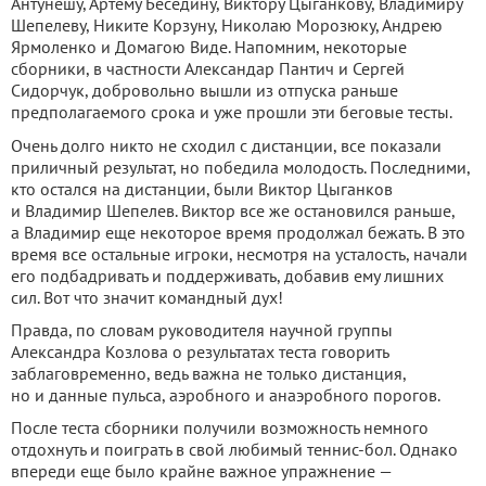
Антунешу, Артему Беседину, Виктору Цыганкову, Владимиру
Шепелеву, Никите Корзуну, Николаю Морозюку, Андрею
Ярмоленко и Домагою Виде. Напомним, некоторые
сборники, в частности Александар Пантич и Сергей
Сидорчук, добровольно вышли из отпуска раньше
предполагаемого срока и уже прошли эти беговые тесты.
Очень долго никто не сходил с дистанции, все показали
приличный результат, но победила молодость. Последними,
кто остался на дистанции, были Виктор Цыганков
и Владимир Шепелев. Виктор все же остановился раньше,
а Владимир еще некоторое время продолжал бежать. В это
время все остальные игроки, несмотря на усталость, начали
его подбадривать и поддерживать, добавив ему лишних
сил. Вот что значит командный дух!
Правда, по словам руководителя научной группы
Александра Козлова о результатах теста говорить
заблаговременно, ведь важна не только дистанция,
но и данные пульса, аэробного и анаэробного порогов.
После теста сборники получили возможность немного
отдохнуть и поиграть в свой любимый теннис-бол. Однако
впереди еще было крайне важное упражнение —