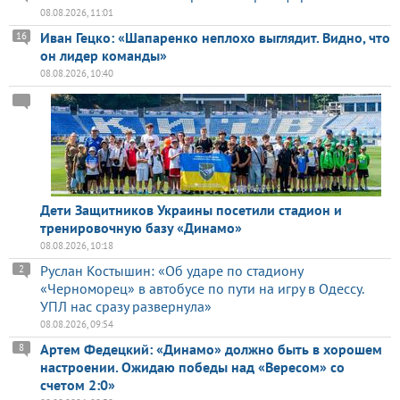
08.08.2026, 11:01
Иван Гецко: «Шапаренко неплохо выглядит. Видно, что
16
он лидер команды»
08.08.2026, 10:40
Дети Защитников Украины посетили стадион и
тренировочную базу «Динамо»
08.08.2026, 10:18
Руслан Костышин: «Об ударе по стадиону
2
«Черноморец» в автобусе по пути на игру в Одессу.
УПЛ нас сразу развернула»
08.08.2026, 09:54
Артем Федецкий: «Динамо» должно быть в хорошем
8
настроении. Ожидаю победы над «Вересом» со
счетом 2:0»