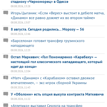
стадиону «Черноморец» в Одессе
08.08.2026, 13:28
Игорь Цыганик: «Если «Верес» выстоит в дебюте матча,
«Динамо» все равно дожмет их во втором тайме»
08.08.2026, 13:07
8 августа. Сегодня родились... Морозу — 56
08.08.2026, 12:46
«Барселона» готовит трансфер грузинского
нападающего
08.08.2026, 12:25
Остап Маркевич: «Гол Пономаренко «Карабаху» —
2
настоящий гол классического нападающего, который
идет до конца»
08.08.2026, 12:04
«Матч «Динамо» с «Карабахом» оставил двоякое
3
впечатление», — экс-игрок сборной Украины
08.08.2026, 11:43
У «Оболони» есть опция выкупа контракта Маткевича
08.08.2026, 11:22
«Атлетико» выставил Серлота на трансфер