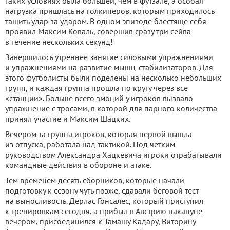
таких условиях была большей, чем в футзале, а особая
нагрузка пришлась на голкиперов, которым приходилось
тащить удар за ударом. В одном эпизоде блестяще себя
проявил Максим Коваль, совершив сразу три сейва
в течение нескольких секунд!
Завершилось утреннее занятие силовыми упражнениями
и упражнениями на развитие мышц-стабилизаторов. Для
этого футболисты были поделены на несколько небольших
групп, и каждая группа прошла по кругу через все
«станции». Больше всего эмоций у игроков вызвало
упражнение с тросами, в которой для парного количества
принял участие и Максим Шацких.
Вечером та группа игроков, которая первой вышла
из отпуска, работала над тактикой. Под четким
руководством Александра Хацкевича игроки отрабатывали
командные действия в обороне и атаке.
Тем временем десять сборников, которые начали
подготовку к сезону чуть позже, сдавали беговой тест
на выносливость. Дерлас Гонсалес, который приступил
к тренировкам сегодня, а прибыл в Австрию накануне
вечером, присоединился к Тамашу Кадару, Виторину