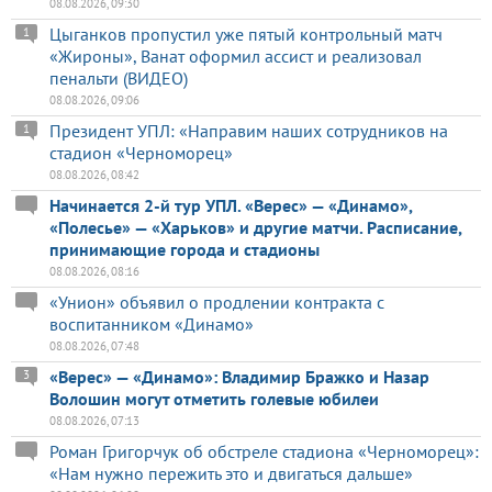
08.08.2026, 09:30
Цыганков пропустил уже пятый контрольный матч
1
«Жироны», Ванат оформил ассист и реализовал
пенальти (ВИДЕО)
08.08.2026, 09:06
Президент УПЛ: «Направим наших сотрудников на
1
стадион «Черноморец»
08.08.2026, 08:42
Начинается 2-й тур УПЛ. «Верес» — «Динамо»,
«Полесье» — «Харьков» и другие матчи. Расписание,
принимающие города и стадионы
08.08.2026, 08:16
«Унион» объявил о продлении контракта с
воспитанником «Динамо»
08.08.2026, 07:48
«Верес» — «Динамо»: Владимир Бражко и Назар
3
Волошин могут отметить голевые юбилеи
08.08.2026, 07:13
Роман Григорчук об обстреле стадиона «Черноморец»:
«Нам нужно пережить это и двигаться дальше»