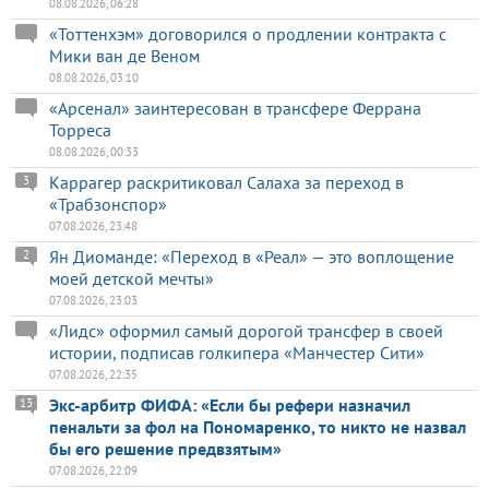
08.08.2026, 06:28
«Тоттенхэм» договорился о продлении контракта с
Мики ван де Веном
08.08.2026, 03:10
«Арсенал» заинтересован в трансфере Феррана
Торреса
08.08.2026, 00:33
Каррагер раскритиковал Салаха за переход в
3
«Трабзонспор»
07.08.2026, 23:48
Ян Диоманде: «Переход в «Реал» — это воплощение
2
моей детской мечты»
07.08.2026, 23:03
«Лидс» оформил самый дорогой трансфер в своей
истории, подписав голкипера «Манчестер Сити»
07.08.2026, 22:35
Экс-арбитр ФИФА: «Если бы рефери назначил
13
пенальти за фол на Пономаренко, то никто не назвал
бы его решение предвзятым»
07.08.2026, 22:09