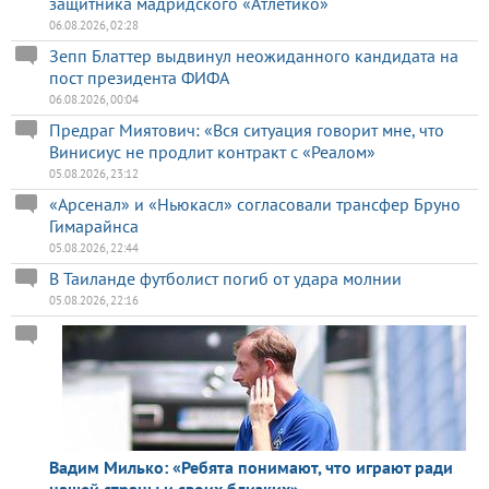
защитника мадридского «Атлетико»
06.08.2026, 02:28
Зепп Блаттер выдвинул неожиданного кандидата на
пост президента ФИФА
06.08.2026, 00:04
Предраг Миятович: «Вся ситуация говорит мне, что
Винисиус не продлит контракт с «Реалом»
05.08.2026, 23:12
«Арсенал» и «Ньюкасл» согласовали трансфер Бруно
Гимарайнса
05.08.2026, 22:44
В Таиланде футболист погиб от удара молнии
05.08.2026, 22:16
Вадим Милько: «Ребята понимают, что играют ради
нашей страны и своих близких»