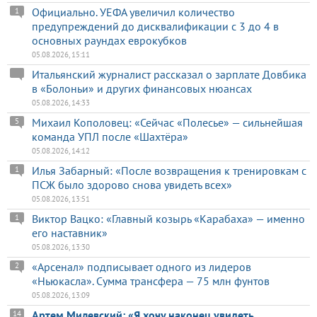
Официально. УЕФА увеличил количество
1
предупреждений до дисквалификации с 3 до 4 в
основных раундах еврокубков
05.08.2026, 15:11
Итальянский журналист рассказал о зарплате Довбика
в «Болоньи» и других финансовых нюансах
05.08.2026, 14:33
Михаил Кополовец: «Сейчас «Полесье» — сильнейшая
5
команда УПЛ после «Шахтёра»
05.08.2026, 14:12
Илья Забарный: «После возвращения к тренировкам с
1
ПСЖ было здорово снова увидеть всех»
05.08.2026, 13:51
Виктор Вацко: «Главный козырь «Карабаха» — именно
1
его наставник»
05.08.2026, 13:30
«Арсенал» подписывает одного из лидеров
2
«Ньюкасла». Сумма трансфера — 75 млн фунтов
05.08.2026, 13:09
Артем Милевский: «Я хочу наконец увидеть
14