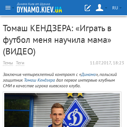
Динамо Киев от Шурика
RU
Томаш КЕНДЗЕРА: «Играть в
футбол меня научила мама»
(ВИДЕО)
Темы
Теги
11.07.2017, 18:23
Заключив четырехлетний контракт с «
Динамо
», польский
защитник
Томаш Кендзера
дал первое интервью клубным
СМИ в качестве игрока киевского клуба.