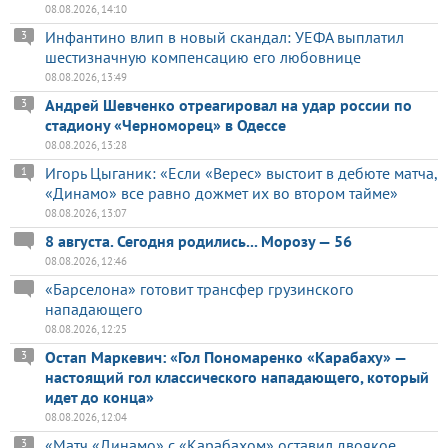
08.08.2026, 14:10
Инфантино влип в новый скандал: УЕФА выплатил
3
шестизначную компенсацию его любовнице
08.08.2026, 13:49
Андрей Шевченко отреагировал на удар россии по
3
стадиону «Черноморец» в Одессе
08.08.2026, 13:28
Игорь Цыганик: «Если «Верес» выстоит в дебюте матча,
1
«Динамо» все равно дожмет их во втором тайме»
08.08.2026, 13:07
8 августа. Сегодня родились... Морозу — 56
08.08.2026, 12:46
«Барселона» готовит трансфер грузинского
нападающего
08.08.2026, 12:25
Остап Маркевич: «Гол Пономаренко «Карабаху» —
3
настоящий гол классического нападающего, который
идет до конца»
08.08.2026, 12:04
«Матч «Динамо» с «Карабахом» оставил двоякое
3