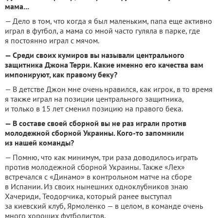
мама...
— Дело в том, что когда я был маленьким, папа еще активно
играл в футбол, а мама со мной часто гуляла в парке, где
я постоянно играл с мячом.
— Среди своих кумиров вы называли центрального
защитника Джона Терри. Какие именно его качества вам
импонируют, как правому беку?
— В детстве Джон мне очень нравился, как игрок, в то время
я также играл на позиции центрального защитника,
и только в 15 лет сменил позицию на правого бека.
— В составе своей сборной вы не раз играли против
молодежной сборной Украины. Кого-то запомнили
из нашей команды?
— Помню, что как минимум, три раза доводилось играть
против молодежной сборной Украины. Также «Лех»
встречался с «Динамо» в контрольном матче на сборе
в Испании. Из своих нынешних одноклубников знаю
Хачериди, Теодорчика, который ранее выступал
за киевский клуб, Ярмоленко — в целом, в команде очень
много хороших футболистов.