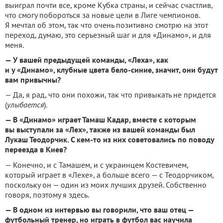
выиграл почти все, кроме Кубка страны, и сейчас счастлив,
что смогу побороться за новые цели в Лиге чемпионов.
Я мечтал об этом, так что очень позитивно смотрю на этот
переход, думаю, это серьезный шаг и для «Динамо», и для
меня.
— У вашей предыдущей команды, «Леха», как
и у «Динамо», клубные цвета бело-синие, значит, они будут
вам привычны?
— Да, я рад, что они похожи, так что привыкать не придется
(
улыбается
).
— В «Динамо» играет Тамаш Кадар, вместе с которым
вы выступали за «Лех», также из вашей команды был
Лукаш Теодорчик. С кем-то из них советовались по поводу
переезда в Киев?
— Конечно, и с Тамашем, и с украинцем Костевичем,
который играет в «Лехе», а больше всего — с Теодорчиком,
поскольку он — один из моих лучших друзей. Собственно
говоря, поэтому я здесь.
— В одном из интервью вы говорили, что ваш отец —
футбольный тренер, но играть в футбол вас научила