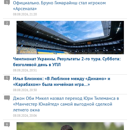
Официально. Бруно Гимарайнш стал игроком
1
«Арсенала»
08.08.2026, 21:20
2
Чемпионат Украины. Результаты 2-го тура. Суббота:
безголевой день в УПЛ
08.08.2026, 20:51
Илья Близнюк: «В Люблине между «Динамо» и
5
«Карабахом» была ничейная игра…»
08.08.2026, 20:30
Джон Оби Микел назвал переход Юри Тилеманса в
«Манчестер Юнайтед» самой выгодной сделкой
летнего окна
08.08.2026, 20:06
6