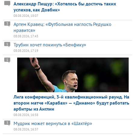
Александр Пищур: «Хотелось бы достичь таких
успехов, как Довбик»
08.08.2026, 18:07
Артем Кравец: «Футбольная наглость Редушко
3
нравится»
08.08.2026, 17:43
Трубин хочет покинуть «Бенфику»
1
08.08.2026, 17:19
1
Лига конференций, 3-й квалификационный раунд. На
втором матче «Карабах» — «Динамо» будут работать
арбитры из Англии
08.08.2026, 16:58
Мудрик может вернуться в «Шахтёр»
3
08.08.2026, 16:37