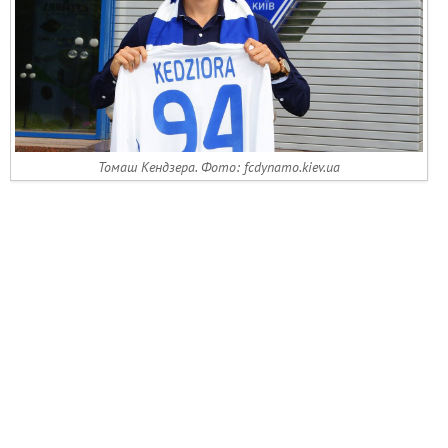
Томаш Кендзера. Фото: fcdynamo.kiev.ua