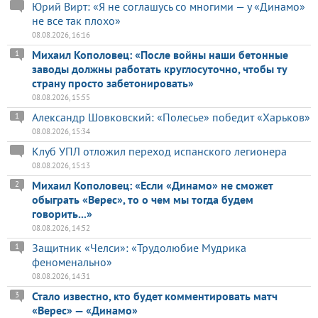
Юрий Вирт: «Я не соглашусь со многими — у «Динамо»
не все так плохо»
08.08.2026, 16:16
Михаил Кополовец: «После войны наши бетонные
1
заводы должны работать круглосуточно, чтобы ту
страну просто забетонировать»
08.08.2026, 15:55
Александр Шовковский: «Полесье» победит «Харьков»
1
08.08.2026, 15:34
Клуб УПЛ отложил переход испанского легионера
08.08.2026, 15:13
Михаил Кополовец: «Если «Динамо» не сможет
2
обыграть «Верес», то о чем мы тогда будем
говорить...»
08.08.2026, 14:52
Защитник «Челси»: «Трудолюбие Мудрика
1
феноменально»
08.08.2026, 14:31
Стало известно, кто будет комментировать матч
3
«Верес» — «Динамо»