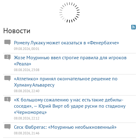
Новости
Ромелу Лукаку может оказаться в «Фенербахче»
09.08.2026, 00:01
Жозе Моуринью ввел строгие правила для игроков
2
«Реала»
08.08.2026, 23:08
«Атлетико» принял окончательное решение по
Хулиану Альваресу
08.08.2026, 22:40
«К большому сожалению у нас есть такие дебилы-
1
соседи», — Юрий Вирт об ударе русни по стадиону
«Черноморец»
08.08.2026, 22:12
Сеск Фабрегас: «Моуринью необыкновенный»
08.08.2026, 21:46