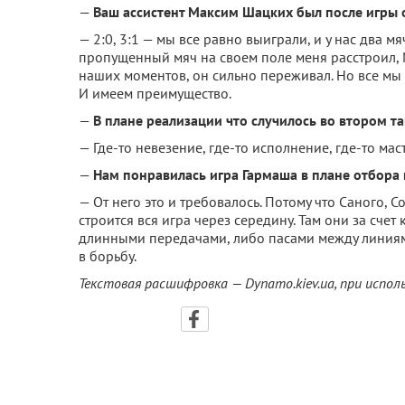
—
Ваш ассистент Максим Шацких был после игры о
— 2:0, 3:1 — мы все равно выиграли, и у нас два м
пропущенный мяч на своем поле меня расстроил,
наших моментов, он сильно переживал. Но все мы 
И имеем преимущество.
—
В плане реализации что случилось во втором т
— Где-то невезение, где-то исполнение, где-то маст
—
Нам понравилась игра Гармаша в плане отбора 
— От него это и требовалось. Потому что Саного, С
строится вся игра через середину. Там они за сче
длинными передачами, либо пасами между линиями
в борьбу.
Текстовая расшифровка — Dynamo.kiev.ua, при испо