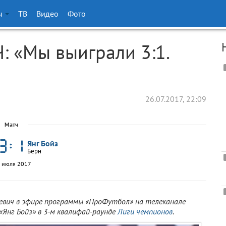
ы
ТВ
Видео
Фото
 «Мы выиграли 3:1.
26.07.2017, 22:09
Матч
Янг Бойз
Берн
 июля 2017
кевич в эфире программы «ПроФутбол» на телеканале
«Янг Бойз» в 3-м квалифай-раунде
Лиги чемпионов
.