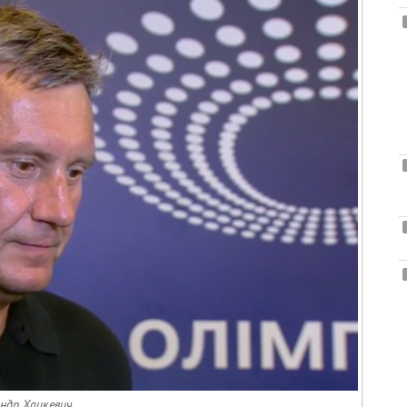
ндр Хацкевич