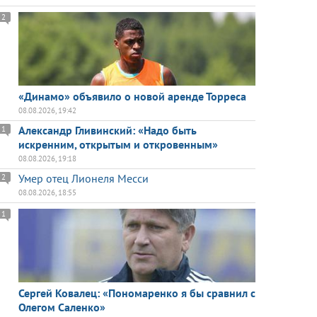
2
«Динамо» объявило о новой аренде Торреса
08.08.2026, 19:42
Александр Гливинский: «Надо быть
1
искренним, открытым и откровенным»
08.08.2026, 19:18
Умер отец Лионеля Месси
2
08.08.2026, 18:55
1
Сергей Ковалец: «Пономаренко я бы сравнил с
Олегом Саленко»