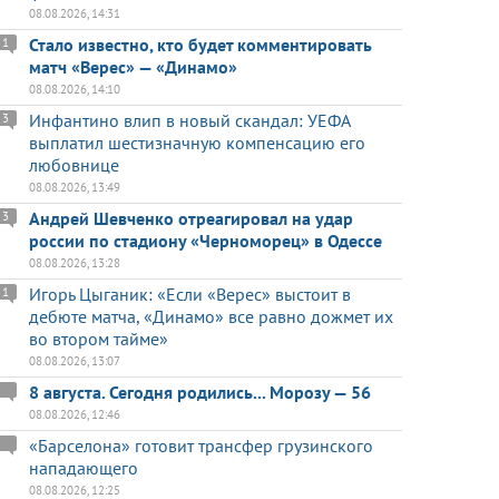
08.08.2026, 14:31
Стало известно, кто будет комментировать
1
матч «Верес» — «Динамо»
08.08.2026, 14:10
Инфантино влип в новый скандал: УЕФА
3
выплатил шестизначную компенсацию его
любовнице
08.08.2026, 13:49
Андрей Шевченко отреагировал на удар
3
россии по стадиону «Черноморец» в Одессе
08.08.2026, 13:28
Игорь Цыганик: «Если «Верес» выстоит в
1
дебюте матча, «Динамо» все равно дожмет их
во втором тайме»
08.08.2026, 13:07
8 августа. Сегодня родились... Морозу — 56
08.08.2026, 12:46
«Барселона» готовит трансфер грузинского
нападающего
08.08.2026, 12:25