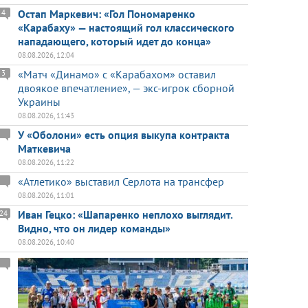
Остап Маркевич: «Гол Пономаренко
4
«Карабаху» — настоящий гол классического
нападающего, который идет до конца»
08.08.2026, 12:04
«Матч «Динамо» с «Карабахом» оставил
3
двоякое впечатление», — экс-игрок сборной
Украины
08.08.2026, 11:43
У «Оболони» есть опция выкупа контракта
Маткевича
08.08.2026, 11:22
«Атлетико» выставил Серлота на трансфер
08.08.2026, 11:01
Иван Гецко: «Шапаренко неплохо выглядит.
24
Видно, что он лидер команды»
08.08.2026, 10:40