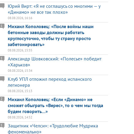
Юрий Вирт: «Я не соглашусь со многими — у
«Динамо» не все так плохо»
08.08.2026, 16:16
Михаил Кополовец: «После войны наши
1
бетонные заводы должны работать
круглосуточно, чтобы ту страну просто
забетонировать»
08.08.2026, 15:55
Александр Шовковский: «Полесье» победит
1
«Харьков»
08.08.2026, 15:34
Клуб УПЛ отложил переход испанского
легионера
08.08.2026, 15:13
Михаил Кополовец: «Если «Динамо» не
2
сможет обыграть «Верес», то о чем мы тогда
будем говорить...»
08.08.2026, 14:52
Защитник «Челси»: «Трудолюбие Мудрика
1
феноменально»