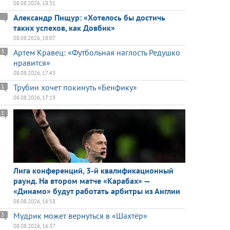
08.08.2026, 18:31
Александр Пищур: «Хотелось бы достичь
таких успехов, как Довбик»
08.08.2026, 18:07
Артем Кравец: «Футбольная наглость Редушко
3
нравится»
08.08.2026, 17:43
Трубин хочет покинуть «Бенфику»
1
08.08.2026, 17:19
1
Лига конференций, 3-й квалификационный
раунд. На втором матче «Карабах» —
«Динамо» будут работать арбитры из Англии
08.08.2026, 16:58
Мудрик может вернуться в «Шахтёр»
3
08.08.2026, 16:37