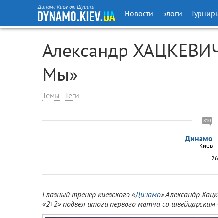
Динамо Киев от Шурика
Новости
Блоги
Турнир
Александр ХАЦКЕВИЧ:
Мы»
Темы
Теги
810
Динамо
Киев
26
Главный тренер киевского «
Динамо
» Александр Хац
«2+2» подвел итоги первого матча со швейцарским 