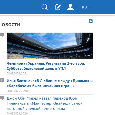
RU
Новости
Чемпионат Украины. Результаты 2-го тура.
Суббота: безголевой день в УПЛ
08.08.2026, 20:51
Илья Близнюк: «В Люблине между «Динамо» и
1
«Карабахом» была ничейная игра…»
08.08.2026, 20:30
Джон Оби Микел назвал переход Юри
Тилеманса в «Манчестер Юнайтед» самой
выгодной сделкой летнего окна
08.08.2026, 20:06