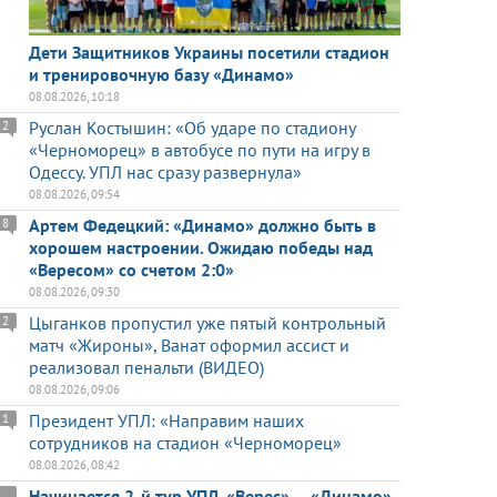
Дети Защитников Украины посетили стадион
и тренировочную базу «Динамо»
08.08.2026, 10:18
Руслан Костышин: «Об ударе по стадиону
2
«Черноморец» в автобусе по пути на игру в
Одессу. УПЛ нас сразу развернула»
08.08.2026, 09:54
Артем Федецкий: «Динамо» должно быть в
8
хорошем настроении. Ожидаю победы над
«Вересом» со счетом 2:0»
08.08.2026, 09:30
Цыганков пропустил уже пятый контрольный
2
матч «Жироны», Ванат оформил ассист и
реализовал пенальти (ВИДЕО)
08.08.2026, 09:06
Президент УПЛ: «Направим наших
1
сотрудников на стадион «Черноморец»
08.08.2026, 08:42
Начинается 2-й тур УПЛ. «Верес» — «Динамо»,