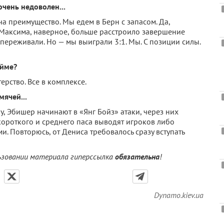
чень недоволен...
яча преимущество. Мы едем в Берн с запасом. Да,
 Максима, наверное, больше расстроило завершение
переживали. Но — мы выиграли 3:1. Мы. С позиции силы.
айме?
ерство. Все в комплексе.
мячей...
оу, Эбишер начинают в «Янг Бойз» атаки, через них
т короткого и среднего паса выводят игроков либо
. Повторюсь, от Дениса требовалось сразу вступать
льзовании материала гиперссылка
обязательна
!
Dynamo.kiev.ua