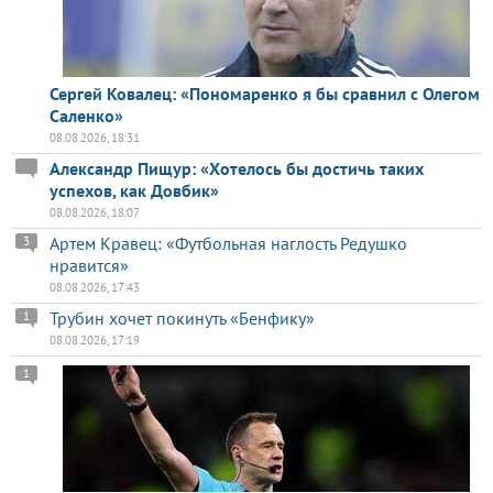
Сергей Ковалец: «Пономаренко я бы сравнил с Олегом
Саленко»
08.08.2026, 18:31
Александр Пищур: «Хотелось бы достичь таких
успехов, как Довбик»
08.08.2026, 18:07
Артем Кравец: «Футбольная наглость Редушко
3
нравится»
08.08.2026, 17:43
Трубин хочет покинуть «Бенфику»
1
08.08.2026, 17:19
1