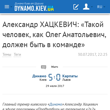
Динамо Киев от Шурика
RU
Александр ХАЦКЕВИЧ: «Такой
человек, как Олег Анатольевич,
должен быть в команде»
Темы
Теги
30.07.2017, 22:25
Матч
460
Динамо
Карпаты
Киев
Львов
29 июля 2017
Главный тренер киевского «
Динамо
» Александр Хацкевич
в эфире программы «ПроФутбол» на телеканале «2+2»