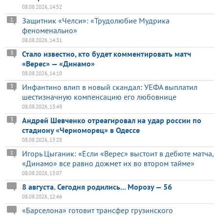
08.08.2026, 14:52
Защитник «Челси»: «Трудолюбие Мудрика
1
феноменально»
08.08.2026, 14:31
Стало известно, кто будет комментировать матч
3
«Верес» — «Динамо»
08.08.2026, 14:10
Инфантино влип в новый скандал: УЕФА выплатил
3
шестизначную компенсацию его любовнице
08.08.2026, 13:49
Андрей Шевченко отреагировал на удар россии по
3
стадиону «Черноморец» в Одессе
08.08.2026, 13:28
Игорь Цыганик: «Если «Верес» выстоит в дебюте матча,
1
«Динамо» все равно дожмет их во втором тайме»
08.08.2026, 13:07
8 августа. Сегодня родились... Морозу — 56
08.08.2026, 12:46
«Барселона» готовит трансфер грузинского