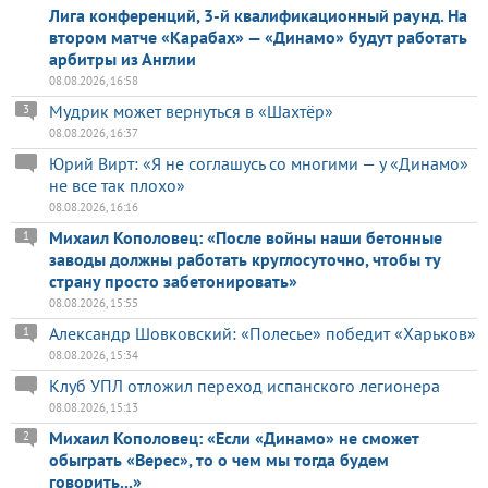
Лига конференций, 3-й квалификационный раунд. На
втором матче «Карабах» — «Динамо» будут работать
арбитры из Англии
08.08.2026, 16:58
Мудрик может вернуться в «Шахтёр»
3
08.08.2026, 16:37
Юрий Вирт: «Я не соглашусь со многими — у «Динамо»
не все так плохо»
08.08.2026, 16:16
Михаил Кополовец: «После войны наши бетонные
1
заводы должны работать круглосуточно, чтобы ту
страну просто забетонировать»
08.08.2026, 15:55
Александр Шовковский: «Полесье» победит «Харьков»
1
08.08.2026, 15:34
Клуб УПЛ отложил переход испанского легионера
08.08.2026, 15:13
Михаил Кополовец: «Если «Динамо» не сможет
2
обыграть «Верес», то о чем мы тогда будем
говорить...»