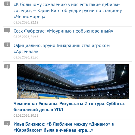
«К большому сожалению у нас есть такие дебилы-
1
соседи», — Юрий Вирт об ударе русни по стадиону
«Черноморец»
08.08.2026, 22:12
Сеск Фабрегас: «Моуринью необыкновенный»
08.08.2026, 21:46
Официально. Бруно Гимарайнш стал игроком
1
«Арсенала»
08.08.2026, 21:20
2
Чемпионат Украины. Результаты 2-го тура. Суббота:
безголевой день в УПЛ
08.08.2026, 20:51
Илья Близнюк: «В Люблине между «Динамо» и
5
«Карабахом» была ничейная игра…»