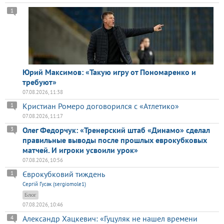
1
Юрий Максимов: «Такую игру от Пономаренко и
требуют»
07.08.2026, 11:38
Кристиан Ромеро договорился с «Атлетико»
1
07.08.2026, 11:17
Олег Федорчук: «Тренерский штаб «Динамо» сделал
3
правильные выводы после прошлых еврокубковых
матчей. И игроки усвоили урок»
07.08.2026, 10:56
Єврокубковий тиждень
1
Сергій Гусак (sergiomole1)
Блог
07.08.2026, 10:46
Александр Хацкевич: «Гуцуляк не нашел времени
4