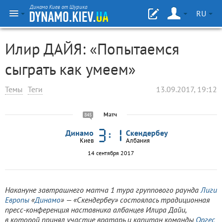
Динамо Киев от Шурика
RU
Илир ДАЙЯ: «Попытаемся
сыграть как умеем»
Темы
Теги
13.09.2017, 19:12
Матч
845
Динамо
Скендербеу
Киев
Албания
14 сентября 2017
Накануне завтрашнего матча 1 тура группового раунда
Лиги
Европы
«
Динамо
» — «Скендербеу» состоялась традиционная
пресс-конференция наставника албанцев Илира Дайи,
в которой принял участие вратарь и капитан команды
Оргес