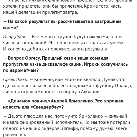
хотели прилететь, они бы прилетели. Кроме того, часть
нашей делегации прилетит завтра.
—
На какой результат вы рассчитываете в завтрашнем
матче?
Илир Дайя:
— Все матчи в группе будут тяжелыми, в том
числе и завтрашний. Мы попытаемся сыграть как умеем.
И конечно добиться положительного результата.
—
Вопрос Оргесу.
Прошлый сезон ваша команда
пропустила из-за дисквалификации. Игроки соскучились
по евроматчам?
Оргес Шехи
: — Конечно, нам этого не хватало. Думаю, это
сделало нас сильнее и более голодными к футболу. Правда,
лично я играл в Европе за сборную Албании.
—
«Динамо» покинул Андрей Ярмоленко. Это хорошая
новость для «Скендербеу»?
— Да, это плюс для нас, потому что Ярмоленко — сильный
и квалифицированный исполнитель. Но мы тоже потеряли
одного из наших лидеров, Латифи, поэтому, думаю, здесь
равенство.