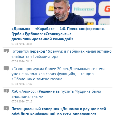
«Динамо» — «Карабах» — 1:0. Пресс-конференция.
Гурбан Гурбанов: «Столкнулись с
дисциплинированной командой»
07.08.2026, 08:41
Готовится переход? Яремчук в пабликах начал активно
1
«лайкать» «Трабзонспор»
07.08.2026, 08:15
«Газон прослужил более 20 лет. Дренажная система
уже не выполняла своих функций», — гендир
«Оболони» о замене газона
07.08.2026, 07:47
Хаби Алонсо: «Решение выпустить Мудрика было
3
эмоциональным»
07.08.2026, 07:12
Потенциальный соперник «Динамо» в раунде плей-
3
офф Лиги конференций, по сути, определился