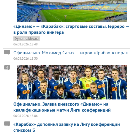
«Динамо» — «Карабах»: стартовые составы. Герреро —
в роли правого вингера
Dynamo.kiev.ua
06.08.2026, 18:49
Официально. Мохамед Салах — игрок «Трабзонспора»
06.08.2026, 18:30
4
Официально. Заявка киевского «Динамо» на
квалификационные матчи Лиги конференций
06.08.2026, 18:06
«Карабах» дополнил заявку на Лигу конференций
списком Б