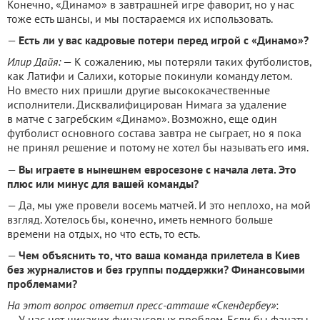
Конечно, «Динамо» в завтрашней игре фаворит, но у нас
тоже есть шансы, и мы постараемся их использовать.
—
Есть ли у вас кадровые потери перед игрой с «Динамо»?
Илир Дайя:
— К сожалению, мы потеряли таких футболистов,
как Латифи и Салихи, которые покинули команду летом.
Но вместо них пришли другие высококачественные
исполнители. Дисквалифицирован Нимага за удаление
в матче с загребским «Динамо». Возможно, еще один
футболист основного состава завтра не сыграет, но я пока
не принял решение и потому не хотел бы называть его имя.
—
Вы играете в нынешнем евросезоне с начала лета. Это
плюс или минус для вашей команды?
— Да, мы уже провели восемь матчей. И это неплохо, на мой
взгляд. Хотелось бы, конечно, иметь немного больше
времени на отдых, но что есть, то есть.
—
Чем объяснить то, что ваша команда прилетела в Киев
без журналистов и без группы поддержки? Финансовыми
проблемами?
На
э
тот вопрос ответил п
ресс-атташе «Скендербеу»
:
— У нас нет никаких финансовых проблем. Если бы фанаты