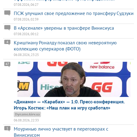
07.08.2026, 06:27
ПСЖ улучшил свое предложение по трансферу Судзуки
07.08.2026, 02:39
В «Арсенале» уверены в трансфере Винисиуса
07.08.2026, 00:12
Криштиану Роналду показал свою невероятную
4
коллекцию суперкаров (ФОТО)
06.08.2026, 23:25
47
«Динамо» — «Карабах» — 1:0. Пресс-конференция.
Игорь Костюк: «Наш план на игру сработал»
Dynamo.kiev.ua
06.08.2026, 22:33
Моуринью лично участвует в переговорах с
1
Винисиусом