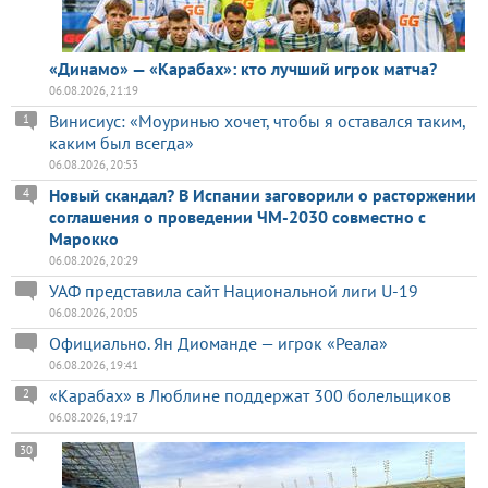
«Динамо» — «Карабах»: кто лучший игрок матча?
06.08.2026, 21:19
Винисиус: «Моуринью хочет, чтобы я оставался таким,
1
каким был всегда»
06.08.2026, 20:53
Новый скандал? В Испании заговорили о расторжении
4
соглашения о проведении ЧМ-2030 совместно с
Марокко
06.08.2026, 20:29
УАФ представила сайт Национальной лиги U-19
06.08.2026, 20:05
Официально. Ян Диоманде — игрок «Реала»
06.08.2026, 19:41
«Карабах» в Люблине поддержат 300 болельщиков
2
06.08.2026, 19:17
30