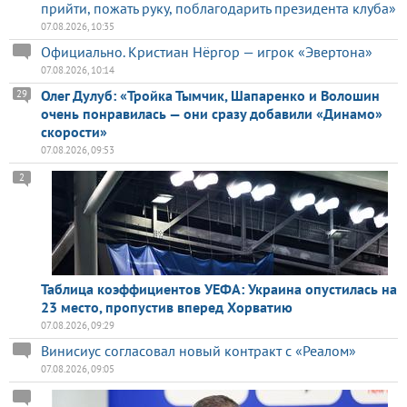
прийти, пожать руку, поблагодарить президента клуба»
07.08.2026, 10:35
Официально. Кристиан Нёргор — игрок «Эвертона»
07.08.2026, 10:14
Олег Дулуб: «Тройка Тымчик, Шапаренко и Волошин
29
очень понравилась — они сразу добавили «Динамо»
скорости»
07.08.2026, 09:53
2
Таблица коэффициентов УЕФА: Украина опустилась на
23 место, пропустив вперед Хорватию
07.08.2026, 09:29
Винисиус согласовал новый контракт с «Реалом»
07.08.2026, 09:05