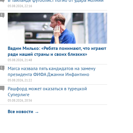
В Таиланде футболист погиб от удара молнии
05.08.2026, 22:16
3
Вадим Милько: «Ребята понимают, что играют
ради нашей страны и своих близких»
05.08.2026, 21:48
Marca назвала пять кандидатов на замену
5
президента ФИФА Джанни Инфантино
05.08.2026, 21:22
Рашфорд может оказаться в турецкой
Суперлиге
05.08.2026, 20:56
Все новости →