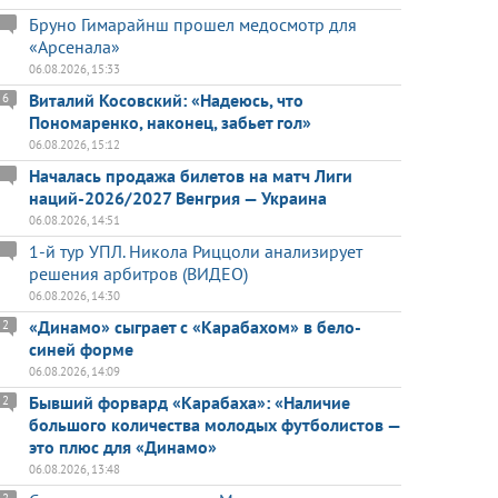
Бруно Гимарайнш прошел медосмотр для
«Арсенала»
06.08.2026, 15:33
Виталий Косовский: «Надеюсь, что
6
Пономаренко, наконец, забьет гол»
06.08.2026, 15:12
Началась продажа билетов на матч Лиги
наций-2026/2027 Венгрия — Украина
06.08.2026, 14:51
1-й тур УПЛ. Никола Риццоли анализирует
решения арбитров (ВИДЕО)
06.08.2026, 14:30
«Динамо» сыграет с «Карабахом» в бело-
2
синей форме
06.08.2026, 14:09
Бывший форвард «Карабаха»: «Наличие
2
большого количества молодых футболистов —
это плюс для «Динамо»
06.08.2026, 13:48