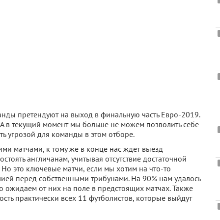
манды претендуют на выход в финальную часть Евро-2019.
. А в текущий момент мы больше не можем позволить себе
ать угрозой для команды в этом отборе.
и матчами, к тому же в конце нас ждет выезд
остоять англичанам, учитывая отсутствие достаточной
 Но это ключевые матчи, если мы хотим на что-то
глией перед собственными трибунами. На 90% нам удалось
го ожидаем от них на поле в предстоящих матчах. Также
сть практически всех 11 футболистов, которые выйдут