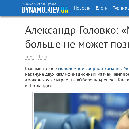
Динамо Киев от Шурика
Новости
Блоги
Турнир
Александр Головко: 
больше не может позв
Темы
Теги
Главный тренер
молодежной сборной команды У
накануне двух квалификационных матчей чемпион
«молодежка» сыграет на «Оболонь-Арене» в Киеве 
в Шотландию.