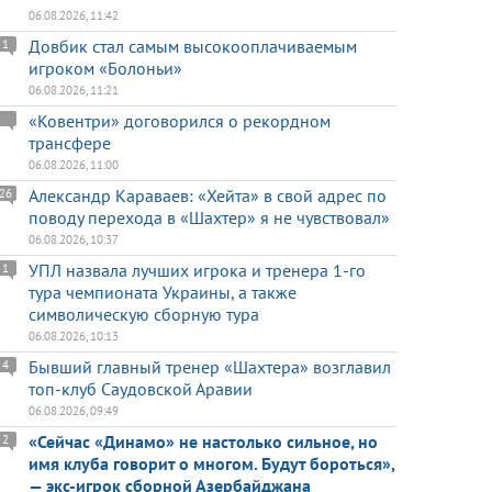
06.08.2026, 11:42
Довбик стал самым высокооплачиваемым
1
игроком «Болоньи»
06.08.2026, 11:21
«Ковентри» договорился о рекордном
трансфере
06.08.2026, 11:00
Александр Караваев: «Хейта» в свой адрес по
26
поводу перехода в «Шахтер» я не чувствовал»
06.08.2026, 10:37
УПЛ назвала лучших игрока и тренера 1-го
1
тура чемпионата Украины, а также
символическую сборную тура
06.08.2026, 10:13
Бывший главный тренер «Шахтера» возглавил
4
топ-клуб Саудовской Аравии
06.08.2026, 09:49
«Сейчас «Динамо» не настолько сильное, но
2
имя клуба говорит о многом. Будут бороться»,
— экс-игрок сборной Азербайджана