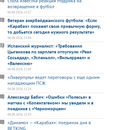
Стала известна реакция Мудрика на
2
возвращение в футбол
06.08.2026, 13:27
Ветеран азербайджанского футбола: «Если
1
«Карабах» покажет свою привычную форму,
то добьется сегодня нужного результата»
06.08.2026, 13:06
Испанский журналист: «Требования
13
Цыганкова по зарплате отпугнули «Реал
Сосьедад», «Эспаньол», «Вильярреал» и
«Валенсию»
06.08.2026, 12:45
«Ливерпуль» ведет переговоры с еще одним
нападающим ПСЖ
06.08.2026, 12:24
Александр Бабич: «Ошибки «Полесья» в
матчах с «Копенгагеном» мы увидели и в
поединке с «Черноморцем»
06.08.2026, 12:03
«Динамо» — «Карабах»: поединок дня в
BETKING