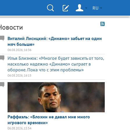
RU
Новости
Виталий Лисицкий: «Динамо» забьет на один
мяч больше»
06.08.2026, 16:36
Илья Близнюк: «Многое будет зависеть от того,
насколько надежно «Динамо» сыграет в
обороне. Пока что с этим проблемы»
06.08.2026, 16:15
Раффаэль: «Блохин не давал мне много
игрового времени»
06.08.2026, 15:54