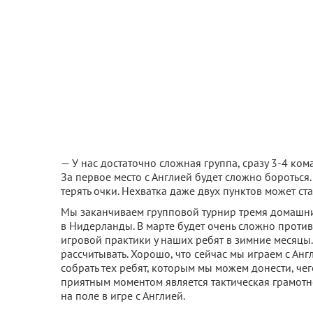
— У нас достаточно сложная группа, сразу 3-4 ко
За первое место с Англией будет сложно бороться
терять очки. Нехватка даже двух пунктов может ст
Мы заканчиваем групповой турнир тремя домашним
в Нидерланды. В марте будет очень сложно против
игровой практики у наших ребят в зимние месяцы.
рассчитывать. Хорошо, что сейчас мы играем с Ан
собрать тех ребят, которым мы можем донести, че
приятным моментом является тактическая грамотно
на поле в игре с Англией.