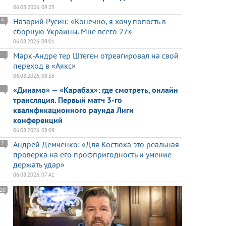
06.08.2026, 09:25
Назарий Русин: «Конечно, я хочу попасть в
4
сборную Украины. Мне всего 27»
06.08.2026, 09:01
Марк-Андре тер Штеген отреагировал на свой
переход в «Аякс»
06.08.2026, 08:35
«Динамо» — «Карабах»: где смотреть, онлайн
трансляция. Первый матч 3-го
квалификационного раунда Лиги
конференций
06.08.2026, 08:09
Андрей Демченко: «Для Костюка это реальная
2
проверка на его профпригодность и умение
держать удар»
06.08.2026, 07:41
10