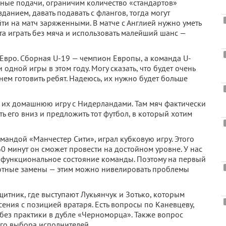
сные подачи, ограничим количество «стандартов»
зданием, давать подавать с флангов, тогда могут
ти на матч заряженными. В матче с Англией нужно уметь
та играть без мяча и использовать малейший шанс —
Евро. Сборная U-19 — чемпион Европы, а команда U-
дной игры в этом году. Могу сказать, что будет очень
чнем готовить ребят. Надеюсь, их нужно будет больше
ти их домашнюю игру с Нидерландами. Там мяч фактически
ь его вниз и предложить тот футбол, в который хотим
омандой «Манчестер Сити», играл кубковую игру. Этого
 60 минут он сможет провести на достойном уровне. У нас
на функциональное состояние команды. Поэтому на первый
мотные замены — этим можно нивелировать проблемы
тник, где выступают Лукьянчук и Зотько, которым
сения с позицией вратаря. Есть вопросы по Каневцеву,
 без практики в дубле «Черноморца». Также вопрос
го выбора исполнителей.