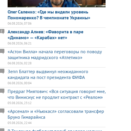
Олег Саленко: «Где мы видели уровень
Пономаренко? В чемпионате Украины»
06.08.2026, 07:06
Александр Алиев: «Фаворита в паре
2
«Динамо» — «Карабах» нет»
06.08.2026, 06:21
«Астон Вилла» начала переговоры по поводу
защитника мадридского «Атлетико»
06.08.2026, 02:28
Зепп Блаттер выдвинул неожиданного
кандидата на пост президента ФИФА
06.08.2026, 00:04
Предраг Миятович: «Вся ситуация говорит мне,
что Винисиус не продлит контракт с «Реалом»
05.08.2026, 23:12
«Арсенал» и «Ньюкасл» согласовали трансфер
Бруно Гимарайнса
05.08.2026, 22:44