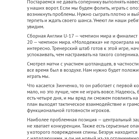
Постараемся не давать сопернику выполнять наве
у наших ворот. Если мы будем фолить, играть с опо
возникнуть проблемы. Нужно сыграть плотно и вый
терпеть и ждать своего шанса. Умеют ли наши ребя
увидим.
Сборная Англии U-17 — чемпион мира и финалист 
20 — чемпион мира. «Молодежка» не проиграла ни о
интересно. Тренерский штаб готов к этой игре, на
успокаивать, чем настраивать на такого соперника.
Смотрел матчи с участием шотландцев, в частнос
все время был в воздухе. Нам нужно будет положит
играть мы.
Что касается Зинченко, то он работает с первой к
мало, но это лучше, чем не играть вовсе. Надеюсь,
есть четыре дня, и мы вряд ли сможем повлиять 
план выходят тактическое взаимодействие и гра
функциональной готовности игроков.
Наиболее проблемная позиция — центральный защи
не хватает конкуренции. Также есть серьезные опа
у которого повреждения спины. Безрук находится
с нападающими, и он не новый из-за ограниченно