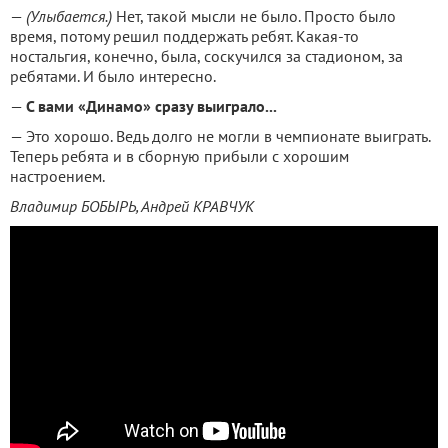
—
(Улыбается.)
Нет, такой мысли не было. Просто было
время, потому решил поддержать ребят. Какая-то
ностальгия, конечно, была, соскучился за стадионом, за
ребятами. И было интересно.
—
С вами «Динамо» сразу выиграло...
— Это хорошо. Ведь долго не могли в чемпионате выиграть.
Теперь ребята и в сборную прибыли с хорошим
настроением.
Владимир БОБЫРЬ, Андрей КРАВЧУК