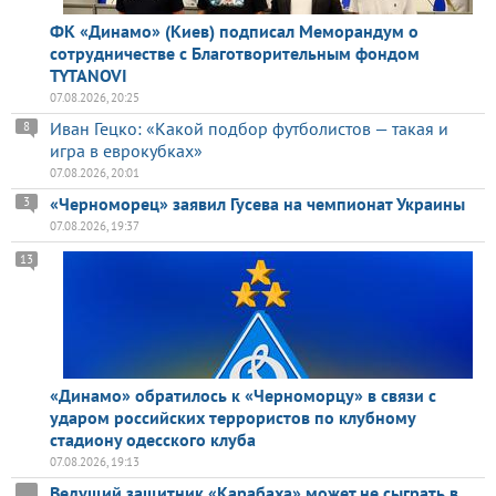
ФК «Динамо» (Киев) подписал Меморандум о
сотрудничестве с Благотворительным фондом
TYTANOVI
07.08.2026, 20:25
Иван Гецко: «Какой подбор футболистов — такая и
8
игра в еврокубках»
07.08.2026, 20:01
«Черноморец» заявил Гусева на чемпионат Украины
3
07.08.2026, 19:37
13
«Динамо» обратилось к «Черноморцу» в связи с
ударом российских террористов по клубному
стадиону одесского клуба
07.08.2026, 19:13
Ведущий защитник «Карабаха» может не сыграть в