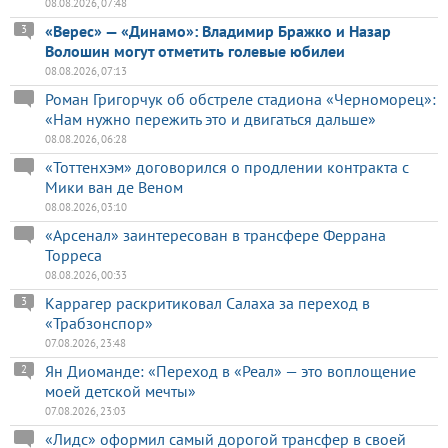
08.08.2026, 07:48
«Верес» — «Динамо»: Владимир Бражко и Назар
3
Волошин могут отметить голевые юбилеи
08.08.2026, 07:13
Роман Григорчук об обстреле стадиона «Черноморец»:
«Нам нужно пережить это и двигаться дальше»
08.08.2026, 06:28
«Тоттенхэм» договорился о продлении контракта с
Мики ван де Веном
08.08.2026, 03:10
«Арсенал» заинтересован в трансфере Феррана
Торреса
08.08.2026, 00:33
Каррагер раскритиковал Салаха за переход в
3
«Трабзонспор»
07.08.2026, 23:48
Ян Диоманде: «Переход в «Реал» — это воплощение
2
моей детской мечты»
07.08.2026, 23:03
«Лидс» оформил самый дорогой трансфер в своей