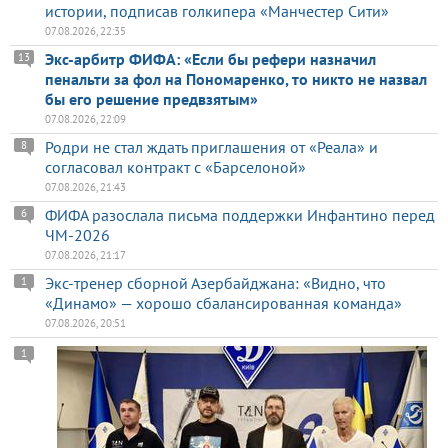
истории, подписав голкипера «Манчестер Сити»
07.08.2026, 22:35
Экс-арбитр ФИФА: «Если бы рефери назначил
13
пенальти за фол на Пономаренко, то никто не назвал
бы его решение предвзятым»
07.08.2026, 22:09
Родри не стал ждать приглашения от «Реала» и
8
согласовал контракт с «Барселоной»
07.08.2026, 21:43
ФИФА разослала письма поддержки Инфантино перед
6
ЧМ-2026
07.08.2026, 21:17
Экс-тренер сборной Азербайджана: «Видно, что
1
«Динамо» — хорошо сбалансированная команда»
07.08.2026, 20:51
1