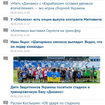
«Матч «Динамо» с «Карабахом» оставил двоякое
3
впечатление», — экс-игрок сборной Украины
08.08.2026, 11:43
У «Оболони» есть опция выкупа контракта Маткевича
08.08.2026, 11:22
«Атлетико» выставил Серлота на трансфер
08.08.2026, 11:01
Иван Гецко: «Шапаренко неплохо выглядит. Видно, что
18
он лидер команды»
08.08.2026, 10:40
Дети Защитников Украины посетили стадион и
тренировочную базу «Динамо»
08.08.2026, 10:18
Руслан Костышин: «Об ударе по стадиону
2