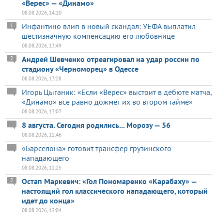
«Верес» — «Динамо»
08.08.2026, 14:10
Инфантино влип в новый скандал: УЕФА выплатил
1
шестизначную компенсацию его любовнице
08.08.2026, 13:49
Андрей Шевченко отреагировал на удар россии по
2
стадиону «Черноморец» в Одессе
08.08.2026, 13:28
Игорь Цыганик: «Если «Верес» выстоит в дебюте матча,
«Динамо» все равно дожмет их во втором тайме»
08.08.2026, 13:07
8 августа. Сегодня родились... Морозу — 56
08.08.2026, 12:46
«Барселона» готовит трансфер грузинского
нападающего
08.08.2026, 12:25
Остап Маркевич: «Гол Пономаренко «Карабаху» —
2
настоящий гол классического нападающего, который
идет до конца»
08.08.2026, 12:04