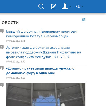
RU
Новости
Бывший футболист «Ганновера» проиграл
конкуренцию Гусеву в «Черноморце»
07.08.2026, 16:53
Аргентинская футбольная ассоциация
2
выразила поддержку Джанни Инфантино на
фоне конфликта между ФИФА и УЕФА
07.08.2026, 16:32
«Динамо» ранее лишь дважды упускало
2
домашнюю фору в один мяч
07.08.2026, 16:11
7