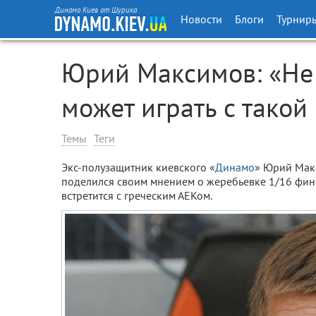
Динамо Киев от Шурика
Новости
Блоги
Турнир
Юрий Максимов: «Не 
может играть с такой
Темы
Теги
Экс-полузащитник киевского «
Динамо
» Юрий Мак
поделился своим мнением о жеребьевке 1/16 фи
встретится с греческим АЕКом.