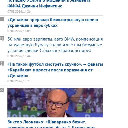
позицию УЕФА в отношении президента
ФИФА Джанни Инфантино
07.08.2026, 14:26
«Динамо» прервало безвыигрышную серию
украинцев в еврокубках
07.08.2026, 14:05
30 млн евро зарплаты, авто BMW, компенсация
11
на туалетную бумагу: стали известны безумные
условия сделки Салаха в «Трабзонспоре»
07.08.2026, 13:44
«На такой футбол смотреть скучно», — фанаты
6
«Карабаха» в ярости после поражения от
«Динамо»
07.08.2026, 13:23
20
Виктор Леоненко: «Шапаренко бежит,
выходит один на один. Ну, за 1,5 миллиона