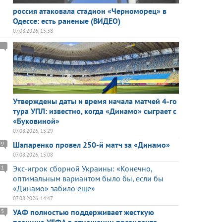
россия атаковала стадион «Черноморец» в
Одессе: есть раненые (ВИДЕО)
07.08.2026, 15:38
Утверждены даты и время начала матчей 4-го
тура УПЛ: известно, когда «Динамо» сыграет с
«Буковиной»
07.08.2026, 15:29
Шапаренко провел 250-й матч за «Динамо»
9
07.08.2026, 15:08
Экс-игрок сборной Украины: «Конечно,
1
оптимальным вариантом было бы, если бы
«Динамо» забило еще»
07.08.2026, 14:47
УАФ полностью поддерживает жесткую
5