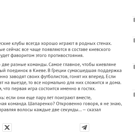
еские клубы всегда хорошо играют в родных стенах.
е сейчас все чаще появляются в составе киевского
будет фаворитом этого противостояния.
о две разные команды. Самое главное, чтобы киевляне
тный поединок в Киеве. В Греции сумасшедшая поддержка
но заводят своих футболистов, гонят их вперед. Если
т на выезде, то все нормально для них сложится и дома.
 что первая игра состоится именно в гостях.
: если они еще пару лет поиграют вместе,
ная команда. Шапаренко? Откровенно говоря, я не знаю,
правляя волосы каждые две секунды... — сказал