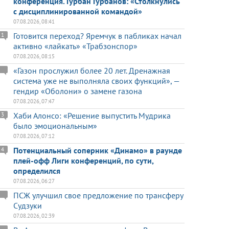
конференция. Гурбан Гурбанов: «Столкнулись
с дисциплинированной командой»
07.08.2026, 08:41
Готовится переход? Яремчук в пабликах начал
1
активно «лайкать» «Трабзонспор»
07.08.2026, 08:15
«Газон прослужил более 20 лет. Дренажная
система уже не выполняла своих функций», —
гендир «Оболони» о замене газона
07.08.2026, 07:47
Хаби Алонсо: «Решение выпустить Мудрика
3
было эмоциональным»
07.08.2026, 07:12
Потенциальный соперник «Динамо» в раунде
4
плей-офф Лиги конференций, по сути,
определился
07.08.2026, 06:27
ПСЖ улучшил свое предложение по трансферу
Судзуки
07.08.2026, 02:39