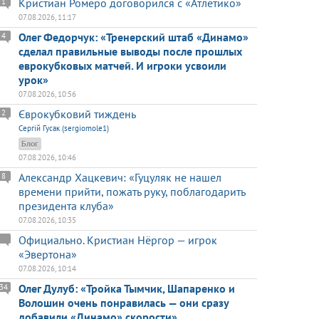
Кристиан Ромеро договорился с «Атлетико»
1
07.08.2026, 11:17
Олег Федорчук: «Тренерский штаб «Динамо»
4
сделал правильные выводы после прошлых
еврокубковых матчей. И игроки усвоили
урок»
07.08.2026, 10:56
Єврокубковий тиждень
2
Сергій Гусак (sergiomole1)
Блог
07.08.2026, 10:46
Александр Хацкевич: «Гуцуляк не нашел
8
времени прийти, пожать руку, поблагодарить
президента клуба»
07.08.2026, 10:35
Официально. Кристиан Нёргор — игрок
«Эвертона»
07.08.2026, 10:14
Олег Дулуб: «Тройка Тымчик, Шапаренко и
34
Волошин очень понравилась — они сразу
добавили «Динамо» скорости»