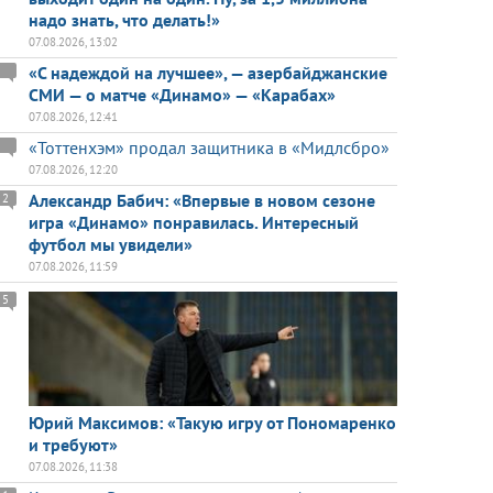
надо знать, что делать!»
07.08.2026, 13:02
«С надеждой на лучшее», — азербайджанские
СМИ — о матче «Динамо» — «Карабах»
07.08.2026, 12:41
«Тоттенхэм» продал защитника в «Мидлсбро»
07.08.2026, 12:20
Александр Бабич: «Впервые в новом сезоне
2
игра «Динамо» понравилась. Интересный
футбол мы увидели»
07.08.2026, 11:59
5
Юрий Максимов: «Такую игру от Пономаренко
и требуют»
07.08.2026, 11:38