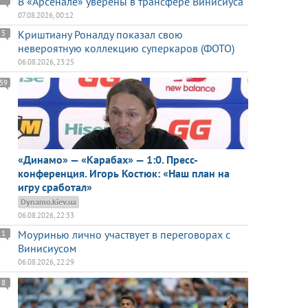
В «Арсенале» уверены в трансфере Винисиуса
07.08.2026, 00:12
Криштиану Роналду показал свою
5
невероятную коллекцию суперкаров (ФОТО)
06.08.2026, 23:25
59
«Динамо» — «Карабах» — 1:0. Пресс-
конференция. Игорь Костюк: «Наш план на
игру сработал»
Dynamo.kiev.ua
06.08.2026, 22:33
Моуринью лично участвует в переговорах с
1
Винисиусом
06.08.2026, 22:29
8