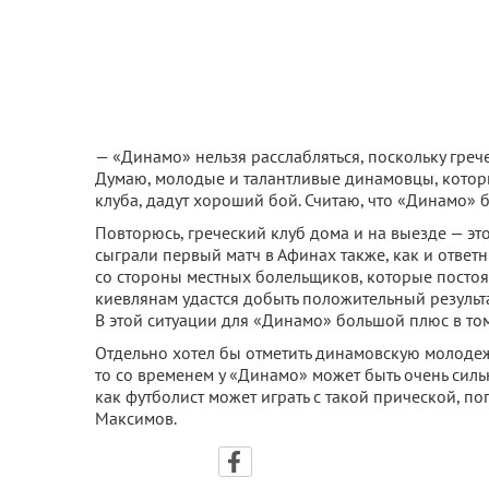
— «Динамо» нельзя расслабляться, поскольку греч
Думаю, молодые и талантливые динамовцы, которы
клуба, дадут хороший бой. Считаю, что «Динамо» 
Повторюсь, греческий клуб дома и на выезде — эт
сыграли первый матч в Афинах также, как и отве
со стороны местных болельщиков, которые постоян
киевлянам удастся добыть положительный результа
В этой ситуации для «Динамо» большой плюс в том,
Отдельно хотел бы отметить динамовскую молодежь
то со временем у «Динамо» может быть очень силь
как футболист может играть с такой прической, по
Максимов.