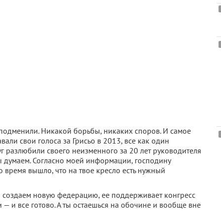
ак подменили. Никакой борьбы, никаких споров. И самое
авали свои голоса за Грисьо в 2013, все как один
уг разлюбили своего неизменного за 20 лет руководителя
мы думаем. Согласно моей информации, господину
то время вышло, что на твое кресло есть нужный
ы создаем новую федерацию, ее поддерживает конгресс
 — и все готово. А ты остаешься на обочине и вообще вне