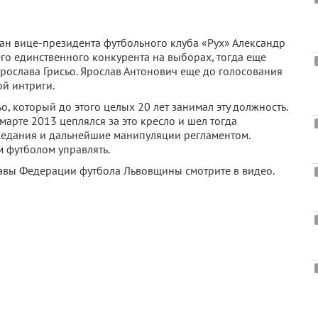
н вице-президента футбольного клуба «Рух» Александр
го единственного конкурента на выборах, тогда еще
рослава Грисьо. Ярослав Антонович еще до голосования
ой интриги.
сьо, который до этого целых 20 лет занимал эту должность.
марте 2013 цеплялся за это кресло и шел тогда
аседания и дальнейшие манипуляции регламентом.
м футболом управлять.
главы Федерации футбола Львовщины смотрите в видео.