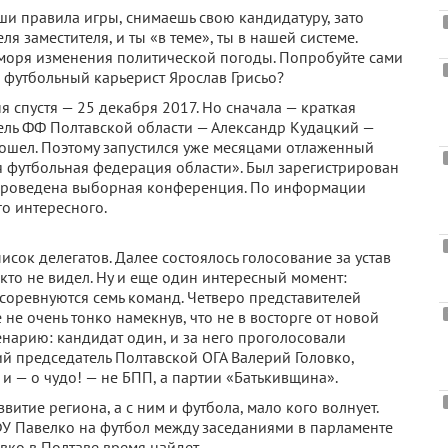
и правила игры, снимаешь свою кандидатуру, зато
я заместителя, и ты «в теме», ты в нашей системе.
моря изменения политической погоды. Попробуйте сами
й футбольный карьерист Ярослав Грисьо?
я спустя — 25 декабря 2017. Но сначала — краткая
ель ФФ Полтавской области — Александр Кудацкий —
ошел. Поэтому запустился уже месяцами отлаженный
 футбольная федерация области». Был зарегистрирован
проведена выборная конференция. По информации
о интересного.
ок делегатов. Далее состоялось голосование за устав
икто не видел. Ну и еще один интересный момент:
соревнуются семь команд. Четверо представителей
е очень тонко намекнув, что не в восторге от новой
енарию: кандидат один, и за него проголосовали
ий председатель Полтавской ОГА Валерий Головко,
 и — о чудо! — не БПП, а партии «Батькивщина».
звитие региона, а с ним и футбола, мало кого волнует.
ФУ Павелко на футбол между заседаниями в парламенте
вко в Полтаве время найдет.