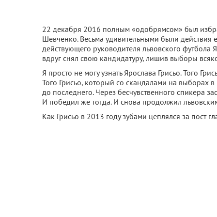
22 декабря 2016 полным «одобрямсом» был избра
Шевченко. Весьма удивительными были действия е
действующего руководителя львовского футбола Я
вдруг снял свою кандидатуру, лишив выборы всяк
Я просто не могу узнать Ярослава Грисьо. Того Гри
Того Грисьо, который со скандалами на выборах в 
до последнего. Через бесчувственного спикера з
И победил же тогда. И снова продолжил львовски
Как Грисьо в 2013 году зубами цеплялся за пост 