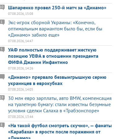
Шапаренко провел 250-й матч за «Динамо»
10
07.08.2026, 15:08
Экс-игрок сборной Украины: «Конечно,
1
оптимальным вариантом было бы, если бы
«Динамо» забило еще»
07.08.2026, 14:47
УАФ полностью поддерживает жесткую
5
позицию УЕФА в отношении президента
ФИФА Джанни Инфантино
07.08.2026, 14:26
«Динамо» прервало безвыигрышную серию
украинцев в еврокубках
07.08.2026, 14:05
30 млн евро зарплаты, авто BMW, компенсация
19
на туалетную бумагу: стали известны безумные
условия сделки Салаха в «Трабзонспоре»
07.08.2026, 13:44
«На такой футбол смотреть скучно», — фанаты
8
«Карабаха» в ярости после поражения от
«Динамо»