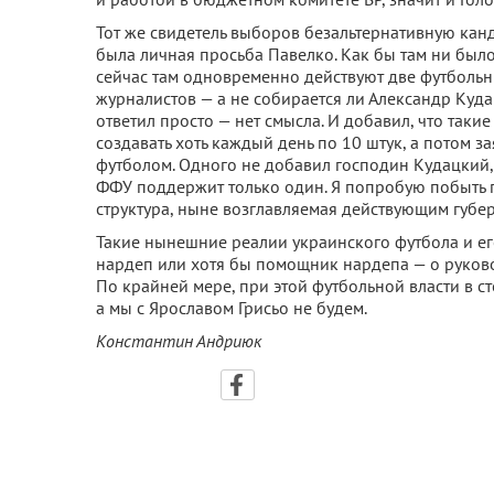
Тот же свидетель выборов безальтернативную канд
была личная просьба Павелко. Как бы там ни было
сейчас там одновременно действуют две футбольн
журналистов — а не собирается ли Александр Куда
ответил просто — нет смысла. И добавил, что та
создавать хоть каждый день по 10 штук, а потом з
футболом. Одного не добавил господин Кудацкий,
ФФУ поддержит только один. Я попробую побыть п
структура, ныне возглавляемая действующим губе
Такие нынешние реалии украинского футбола и его
нардеп или хотя бы помощник нардепа — о руков
По крайней мере, при этой футбольной власти в с
а мы с Ярославом Грисьо не будем.
Константин Андриюк