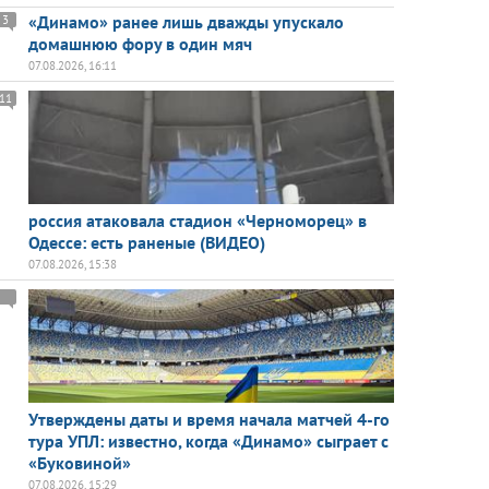
«Динамо» ранее лишь дважды упускало
3
домашнюю фору в один мяч
07.08.2026, 16:11
11
россия атаковала стадион «Черноморец» в
Одессе: есть раненые (ВИДЕО)
07.08.2026, 15:38
Утверждены даты и время начала матчей 4-го
тура УПЛ: известно, когда «Динамо» сыграет с
«Буковиной»
07.08.2026, 15:29