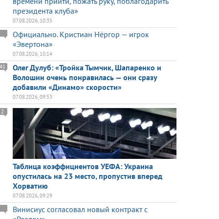
времени прийти, пожать руку, поблагодарить
президента клуба»
07.08.2026, 10:35
Официально. Кристиан Нёргор — игрок
«Эвертона»
07.08.2026, 10:14
Олег Дулуб: «Тройка Тымчик, Шапаренко и
41
Волошин очень понравилась — они сразу
добавили «Динамо» скорости»
07.08.2026, 09:53
2
Таблица коэффициентов УЕФА: Украина
опустилась на 23 место, пропустив вперед
Хорватию
07.08.2026, 09:29
Винисиус согласовал новый контракт с
«Реалом»