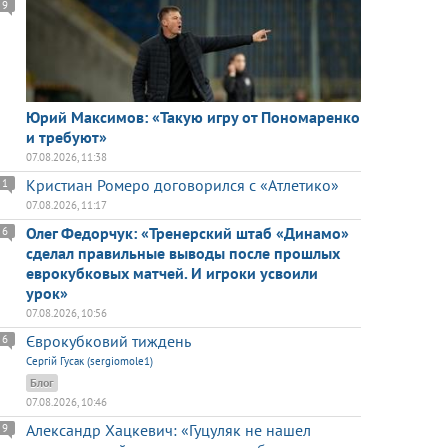
9
Юрий Максимов: «Такую игру от Пономаренко
и требуют»
07.08.2026, 11:38
Кристиан Ромеро договорился с «Атлетико»
1
07.08.2026, 11:17
Олег Федорчук: «Тренерский штаб «Динамо»
6
сделал правильные выводы после прошлых
еврокубковых матчей. И игроки усвоили
урок»
07.08.2026, 10:56
Єврокубковий тиждень
6
Сергій Гусак (sergiomole1)
Блог
07.08.2026, 10:46
Александр Хацкевич: «Гуцуляк не нашел
9