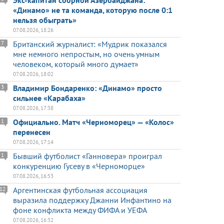
Экс-капитан сборной Азербайджана:
«Динамо» не та команда, которую после 0:1
нельзя обыграть»
07.08.2026, 18:26
Британский журналист: «Мудрик показался
7
мне немного непростым, но очень умным
человеком, который много думает»
07.08.2026, 18:02
Владимир Бондаренко: «Динамо» просто
3
сильнее «Карабаха»
07.08.2026, 17:38
Официально. Матч «Черноморец» — «Колос»
1
перенесен
07.08.2026, 17:14
Бывший футболист «Ганновера» проиграл
1
конкуренцию Гусеву в «Черноморце»
07.08.2026, 16:53
Аргентинская футбольная ассоциация
12
выразила поддержку Джанни Инфантино на
фоне конфликта между ФИФА и УЕФА
07.08.2026, 16:32