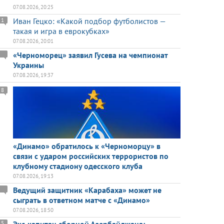
07.08.2026, 20:25
Иван Гецко: «Какой подбор футболистов —
1
такая и игра в еврокубках»
07.08.2026, 20:01
«Черноморец» заявил Гусева на чемпионат
Украины
07.08.2026, 19:37
8
«Динамо» обратилось к «Черноморцу» в
связи с ударом российских террористов по
клубному стадиону одесского клуба
07.08.2026, 19:13
Ведущий защитник «Карабаха» может не
сыграть в ответном матче с «Динамо»
07.08.2026, 18:50
5