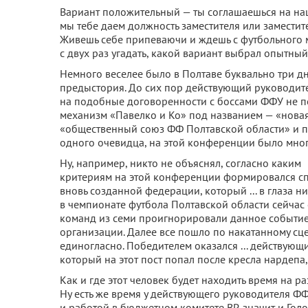
Вариант положительный — ты соглашаешься на наш
мы тебе даем должность заместителя или заместител
Живешь себе припеваючи и ждешь с футбольного 
с двух раз угадать, какой вариант выбрал опытны
Немного веселее было в Полтаве буквально три дн
предыстория. До сих пор действующий руководит
на подобные договоренности с боссами ФФУ не п
механизм «Павелко и Ко» под названием — «новая
«общественный союз ФФ Полтавской области» и 
одного очевидца, на этой конференции было мног
Ну, например, никто не объяснял, согласно каким
критериям на этой конференции формировался спис
вновь созданной федерации, который ... в глаза н
в чемпионате футбола Полтавской области сейчас 
команд из семи проигнорировали данное событие н
организации. Далее все пошло по накатанному сц
единогласно. Победителем оказался ... действующ
который на этот пост попал после кресла нардепа,
Как и где этот человек будет находить время на ра
Ну есть же время у действующего руководителя Ф
и работой в бюджетном комитете ВР, значит и Голо