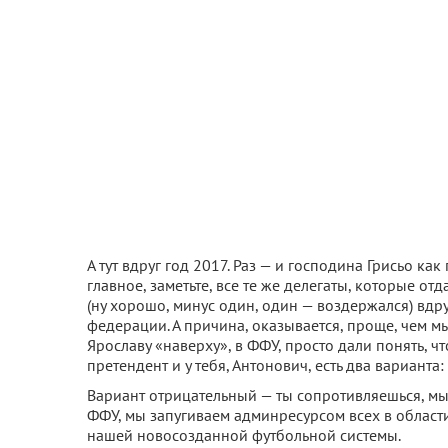
А тут вдруг год 2017. Раз — и господина Грисьо к
главное, заметьте, все те же делегаты, которые отд
(ну хорошо, минус один, один — воздержался) вдр
федерации. А причина, оказывается, проще, чем 
Ярославу «наверху», в ФФУ, просто дали понять, ч
претендент и у тебя, Антонович, есть два варианта:
Вариант отрицательный — ты сопротивляешься, м
ФФУ, мы запугиваем админресурсом всех в области
нашей новосозданной футбольной системы.