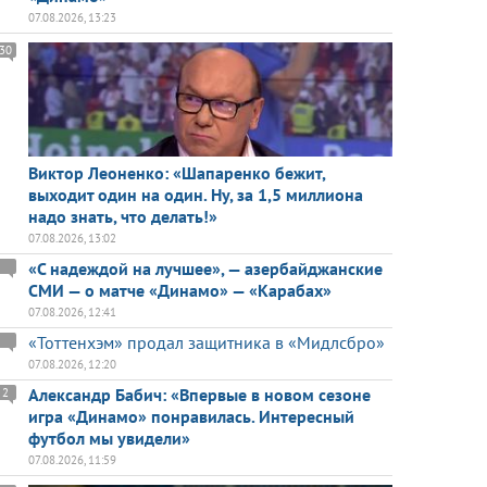
07.08.2026, 13:23
30
Виктор Леоненко: «Шапаренко бежит,
выходит один на один. Ну, за 1,5 миллиона
надо знать, что делать!»
07.08.2026, 13:02
«С надеждой на лучшее», — азербайджанские
СМИ — о матче «Динамо» — «Карабах»
07.08.2026, 12:41
«Тоттенхэм» продал защитника в «Мидлсбро»
07.08.2026, 12:20
Александр Бабич: «Впервые в новом сезоне
2
игра «Динамо» понравилась. Интересный
футбол мы увидели»
07.08.2026, 11:59